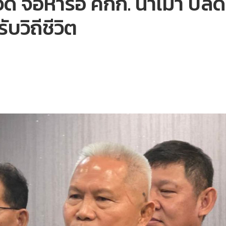
าวดี จ่อหารือ คกก. น้ำเมา ป
บวิถีชีวิต