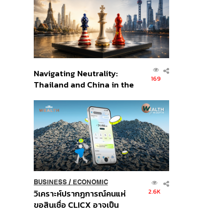
อินโดนีเซีย
Navigating Neutrality:
169
Thailand and China in the
Age of a New Global
Order
BUSINESS
/
ECONOMIC
2.6K
วิเคราะห์ปรากฏการณ์คนแห่
ขอสินเชื่อ CLICX อาจเป็น
เพียงยอดภูเขาน้ำแข็ง ของ