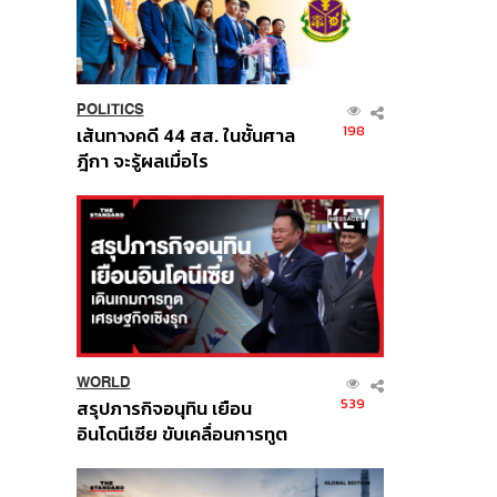
POLITICS
198
เส้นทางคดี 44 สส. ในชั้นศาล
ฎีกา จะรู้ผลเมื่อไร
WORLD
539
สรุปภารกิจอนุทิน เยือน
อินโดนีเซีย ขับเคลื่อนการทูต
เศรษฐกิจเชิงรุก ประกาศหุ้น
ส่วนยุทธศาสตร์ไทย –