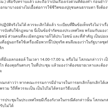
รม.) เพื่อรับทราบแล้ว และถือว่าเป็นเรื่องเร่งด่วนที่ต้องทำ ก่อนย้ำว
อกมาบางอย่างไม่เอื้อต่อการใช้ชีวิตของปุถุชนคนธรรมดา จึงต้อ
ัติจริงไม่ได้ ควรจะเลิกได้แล้ว ระเบียบที่ฝืนข้อเท็จจริงไม่ว่าเรื
นการบังคับใช้กฎหมาย นี่เป็นข้อจำกัดของประเทศไทย พร้อมกับมองว
ชน์ ส่วนคนที่ละเมิดกฎหมายก็ได้ประโยชน์ และที่สำคัญ เป็นบ่อเห
่นอกรีตใช้เครื่องมือพวกนี้ไปทุจริต ตนจึงมองว่าในรัฐบาลชุดนี
ลิก
มที่มีแอลกอฮอล์ ในเวลา 14.00-17.00 น. หรือไม่ โสภณกล่าวว่า เป
่างไร ต้องคุยกันตรงๆ ในที่ประชุม แล้วมองว่าต้องขยายเวลาและต้อ
ด
สภณกล่าวว่า หากคณะกรรมการมีอำนาจในการยกเลิกก็ยกเลิกได้เ
ม วิถีที่ควรจะเป็น เป็นไปไม่ได้หรอกวิธีแบบนี้
ัดการประชุมในประเทศไทยมีเรื่องกังวลในกรณีดังกล่าวนั้น โสภณกล
ับไม่ได้