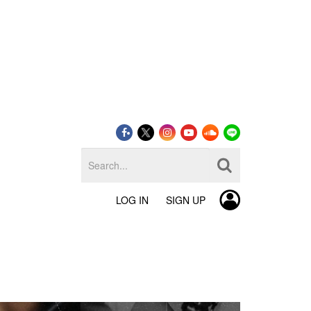
LOG IN
SIGN UP