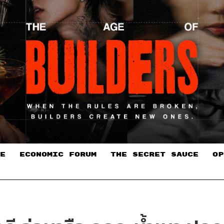
E
ECONOMIC FORUM
THE SECRET SAUCE​
OP