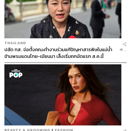
THAILAND
ปลัด ทส. จ่อตั้งคณะทำงานร่วมแก้ปัญหาสารพิษในแม่น้ำ
...
ข้ามพรมแดนไทย-เมียนมา เล็งเริ่มถกนัดแรก ส.ค.นี้
BEAUTY & GROOMING
/
FASHION