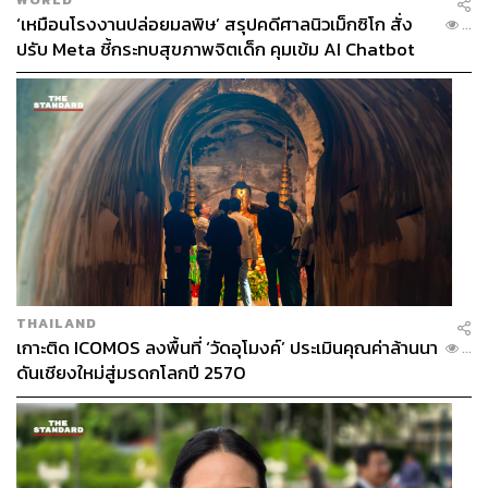
‘เหมือนโรงงานปล่อยมลพิษ’ สรุปคดีศาลนิวเม็กซิโก สั่ง
...
ปรับ Meta ชี้กระทบสุขภาพจิตเด็ก คุมเข้ม AI Chatbot
THAILAND
เกาะติด ICOMOS ลงพื้นที่ ‘วัดอุโมงค์’ ประเมินคุณค่าล้านนา
...
ดันเชียงใหม่สู่มรดกโลกปี 2570