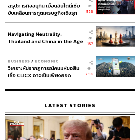
สรุปภารกิจอนุทิน เยือนอินโดนีเซีย
526
ขับเคลื่อนการทูตเศรษฐกิจเชิงรุก
ประกาศหุ้นส่วนยุทธศาสตร์ไทย –
อินโดนีเซีย
Navigating Neutrality:
Thailand and China in the Age
157
of a New Global Order
BUSINESS
/
ECONOMIC
วิเคราะห์ปรากฏการณ์คนแห่ขอสิน
2.5K
เชื่อ CLICX อาจเป็นเพียงยอด
ภูเขาน้ำแข็ง ของปัญหาหนี้ครัว
เรือนไทยที่ถูกซุกไว้
LATEST STORIES