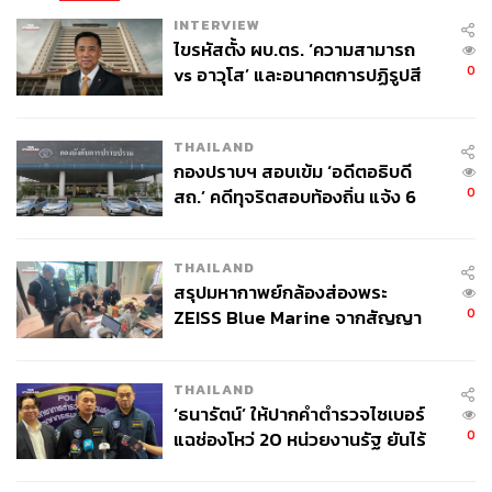
INTERVIEW
ไขรหัสตั้ง ผบ.ตร. ‘ความสามารถ
0
vs อาวุโส’ และอนาคตการปฏิรูปสี
กากี กับ พล.ต.อ. เอก อังสนานนท์
THAILAND
กองปราบฯ สอบเข้ม ‘อดีตอธิบดี
0
สถ.’ คดีทุจริตสอบท้องถิ่น แจ้ง 6
ข้อหาหนัก จ่อชง ป.ป.ช. 12 ส.ค. นี้
THAILAND
สรุปมหากาพย์กล้องส่องพระ
0
ZEISS Blue Marine จากสัญญา
ผลิต 8.3 ล้าน สู่ข้อพิพาท ‘มา
เวลล์ฯ’ ฟ้อง ‘โทน บางแค’ ผิดนัด
THAILAND
จ่ายหนี้-แอบระบุแบรนด์
‘ธนารัตน์’ ให้ปากคำตำรวจไซเบอร์
0
แฉช่องโหว่ 20 หน่วยงานรัฐ ยันไร้
นัยทางการเมือง