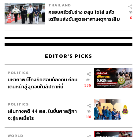
THAILAND
ครอบครัวรับร่าง ฮลุน โซโล่ แล้ว
0
เตรียมส่งชันสูตรหาสาเหตุการเสีย
ชีวิต
EDITOR'S PICKS
POLITICS
มหากาพย์โกงข้อสอบท้องถิ่น ก่อน
536
เดินหน้าสู่จุดจบในสัปดาห์นี้
POLITICS
เส้นทางคดี 44 สส. ในชั้นศาลฎีกา
181
จะรู้ผลเมื่อไร
WORLD