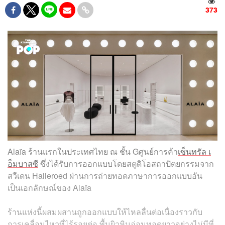
373
Alaïa ร้านแรกในประเทศไทย ณ ชั้น Gศูนย์การค้า
เซ็นทรัล เ
อ็มบาสซี
ซึ่งได้รับการออกแบบโดยสตูดิโอสถาปัตยกรรมจาก
สวีเดน Halleroed ผ่านการถ่ายทอดภาษาการออกแบบอัน
เป็นเอกลักษณ์ของ Alaïa
ร้านแห่งนี้ผสมผสานถูกออกแบบให้ไหลลื่นต่อเนื่องราวกับ
การเคลื่อนไหวที่ไร้รอยต่อ พื้นผิวหินอ่อนทอดยาวอย่างไม่มีที่