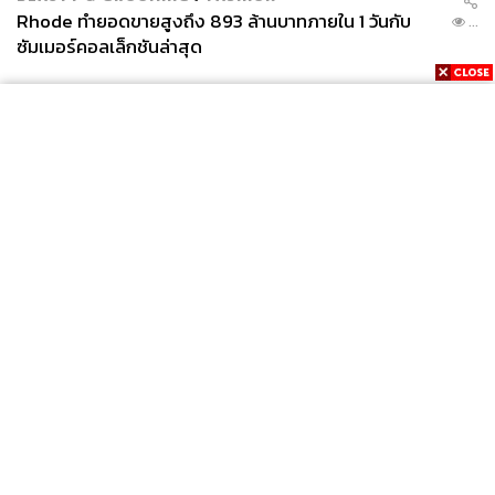
Rhode ทำยอดขายสูงถึง 893 ล้านบาทภายใน 1 วันกับ
...
ซัมเมอร์คอลเล็กชันล่าสุด
News
Wealth
Pop
Podcast
Video
Now
Opinion
Careers
Events
Privacy
About
Contact
Policy
FOR
ADVERTISING
MEMBERSHIP