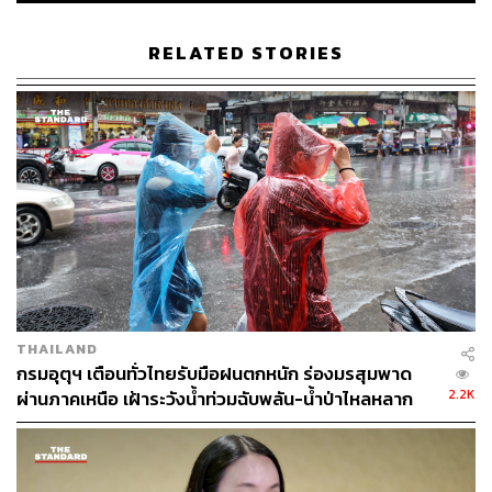
คริสตอฟเฟอร์ สเวนซัน
บรรณาธิการแฟชั่นและคัลเจอร์ต่างประเทศ
ประจำสำนักข่าว THE STANDARD
RELATED STORIES
THAILAND
กรมอุตุฯ เตือนทั่วไทยรับมือฝนตกหนัก ร่องมรสุมพาด
2.2K
ผ่านภาคเหนือ เฝ้าระวังน้ำท่วมฉับพลัน-น้ำป่าไหลหลาก