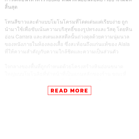
สิ้นสุด
โทนสีขาวและดำแบบโมโนโครมที่โดดเด่นแต่เรียบง่าย ถูก
นำมาใช้เพื่อขับเน้นความบริสุทธิ์ของรูปทรงและวัสดุ โดยหิน
อ่อน Carrara และสเตนเลสสตีลนั้นถ่วงดุลด้วยความนุ่มนวล
ของหนังภายในห้องลองเสื้อ ซึ่งสะท้อนถึงแก่นแท้ของ Alaïa
ที่ให้ความสำคัญกับความใกล้ชิดและความเป็นส่วนตัว
ใจกลางของพื้นที่ถูกกำหนดด้วยโครงสร้างหินอ่อนขนาด
ใหญ่แบบโมโนลิธที่ทำหน้าที่เป็นแกนหลักของร้าน ขณะที่
โซฟาและม้านั่งที่ออกแบบขึ้นเป็นพิเศษโดย Philippe
Malouin เติมเต็มความรู้สึกมั่นคงและสงบนิ่งส่วนเก้าอี้อาร์ม
READ MORE
แชร์ โดย Sergio Rodrigues ก็เติมมิติของสัมผัสที่อบอุ่นและ
จับต้องได้
การเปิดตัวร้านแห่งนี้ถือเป็นอีกก้าวสำคัญของ Alaïa ในเอเชีย
ร่วมถึงก้าวสำคัญของบริษัทแม่อย่าง Richemont Group ใน
ด้านการขยายแบรนด์แฟชั่นในเครือ หลังจากเปิดร้านของ