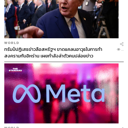
WORLD
ทรัมป์ปฏิเสธข่าวลือสหรัฐฯ ขาดแคลนอาวุธในการทำ
...
สงครามกับอิหร่าน เผยกำลังล่าตัวคนปล่อยข่าว
WORLD