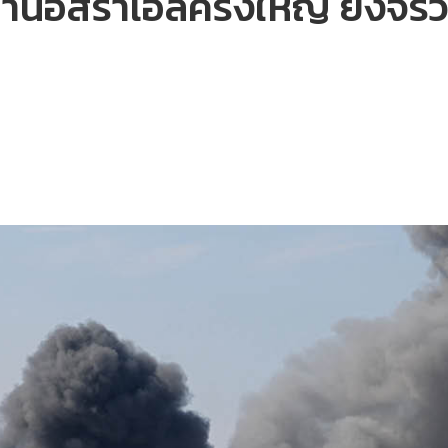
้านอิสราเอลครั้งใหญ่ ยิงจร