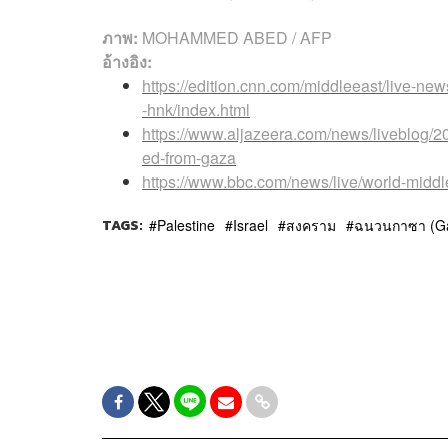
ภาพ:
MOHAMMED ABED / AFP
อ้างอิง:
https://edition.cnn.com/middleeast/live-news/
-hnk/index.html
https://www.aljazeera.com/news/liveblog/202
ed-from-gaza
https://www.bbc.com/news/live/world-midd
TAGS:
Palestine
Israel
สงคราม
ฉนวนกาซา (Ga