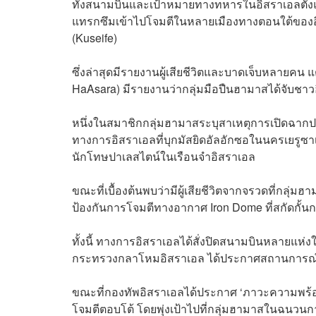
ทั้งสนามบินและเป้าหมายทางทหารในอิสราเอลตั้งแต่
แทรกซึมเข้าไปโจมตีในหลายเมืองทางตอนใต้ของอิสรา
(Kuseife)
ซึ่งล่าสุดมีรายงานผู้เสียชีวิตและบาดเจ็บหลายคน แต
HaAsara) มีรายงานว่ากลุ่มมือปืนฮามาสได้จับชา
หนึ่งในสมาชิกกลุ่มฮามาสระบุสาเหตุการเปิดฉากป
ทางการอิสราเอลที่บุกมัสยิดอัลอักซอในนครเยรูซาเล็
นักโทษปาเลสไตน์ในเรือนจำอิสราเอล
ขณะที่เบื้องต้นพบว่ามีผู้เสียชีวิตจากจรวดที่กลุ่
ป้องกันการโจมตีทางอากาศ Iron Dome ที่สกัดกั้นกา
ทั้งนี้ ทางการอิสราเอลได้สั่งปิดสนามบินหลายแห่
กระทรวงกลาโหมอิสราเอล ได้ประกาศสถานการณ์ฉุ
ขณะที่กองทัพอิสราเอลได้ประกาศ ‘ภาวะความพร้อมส
โจมตีตอบโต้ โดยพุ่งเป้าไปที่กลุ่มฮามาสในฉนวน