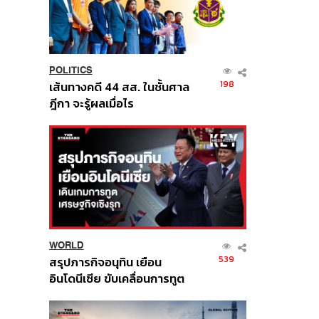
POLITICS
198
เส้นทางคดี 44 สส. ในชั้นศาล
ฎีกา จะรู้ผลเมื่อไร
WORLD
539
สรุปภารกิจอนุทิน เยือน
อินโดนีเซีย ขับเคลื่อนการทูต
เศรษฐกิจเชิงรุก ประกาศหุ้น
ส่วนยุทธศาสตร์ไทย –