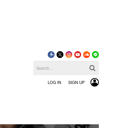
LOG IN
SIGN UP