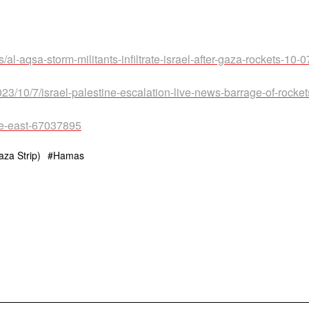
al-aqsa-storm-militants-infiltrate-israel-after-gaza-rockets-10-07
3/10/7/israel-palestine-escalation-live-news-barrage-of-rockets
le-east-67037895
za Strip)
Hamas