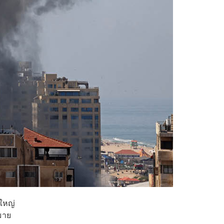
ใหญ่
มาย