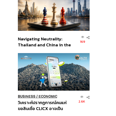
อินโดนีเซีย
Navigating Neutrality:
169
Thailand and China in the
Age of a New Global
Order
BUSINESS
/
ECONOMIC
2.6K
วิเคราะห์ปรากฏการณ์คนแห่
ขอสินเชื่อ CLICX อาจเป็น
เพียงยอดภูเขาน้ำแข็ง ของ