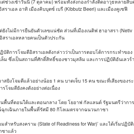
ช่วงเช้าวันนี้ (7 ตุลาคม) พร้อมทั้งส่งกองกำลังติดอาวุธหลายสิ
เอล อาทิ เมืองคิบบุตซ์ เบรี (Kibbutz Beeri) และเมืองคูเซฟี
่ยังไม่มีการยืนยันตัวเลขแน่ชัด ส่วนที่เมืองเนติฟ ฮาอาสรา (Netiv
วอิสราเอลหลายคนเป็นตัวประกัน
ฏิบัติการโจมตีอิสราเอลดังกล่าวว่าเป็นการตอบโต้การกระทำของ
ม ซึ่งเป็นสถานที่ศักดิ์สิทธิ์ของชาวมุสลิม และการปฏิบัติอันเลวร้
มฮามาสยิงโจมตีแล้วอย่างน้อย 1 คน บาดเจ็บ 15 คน ขณะที่เสียงของร
รโจมตียังคงดังอย่างต่อเนื่อง
งในพื้นที่ตอนใต้และตอนกลาง โดย โยอาฟ กัลแลนต์ รัฐมนตรีว่ากา
กเฉินภายในพื้นที่รัศมี 80 กิโลเมตรจากฉนวนกาซา
ำหรับสงคราม (State of Readiness for War)’ และได้เริ่มปฏิบัต
กาซาแล้ว