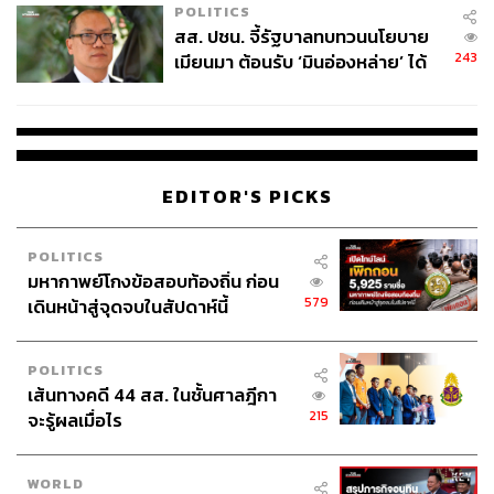
POLITICS
สส. ปชน. จี้รัฐบาลทบทวนนโยบาย
243
เมียนมา ต้อนรับ ‘มินอ่องหล่าย’ ได้
แค่สัญญาว่างเปล่า
EDITOR'S PICKS
POLITICS
มหากาพย์โกงข้อสอบท้องถิ่น ก่อน
579
เดินหน้าสู่จุดจบในสัปดาห์นี้
POLITICS
เส้นทางคดี 44 สส. ในชั้นศาลฎีกา
215
จะรู้ผลเมื่อไร
WORLD