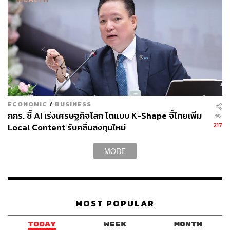
รัฐบาลไทยดำเนินขั้นตอนต่างๆ ที่น่าชื่นชมในด้านนี้ เช่น
โครงการ Coding for All และแผนยุทธศาสตร์ AI ระดับชาติ
เพื่อส่งเสริมความพยายามเหล่านี้ สหประชาชาติสนับสนุนให้
มีการลงทุนด้านการเรียนรู้ที่ขับเคลื่อนด้วย AI, การฝึกอบรม
ครู, โครงสร้างพื้นฐานดิจิทัล และความเป็นส่วนตัวของข้อมูล
ส่วนบุคคล รวมถึงมาตรการต่างๆ ที่เสริมสร้างการเรียนรู้ขั้น
พื้นฐาน ความร่วมมือระหว่างภาครัฐและภาคเอกชนจะมี
ความสำคัญในการยกระดับการเข้าถึงเครื่องมือและ
ECONOMIC
/
BUSINESS
ทรัพยากรด้าน AI เมื่อเดือนธันวาคมที่ผ่านมา ประเทศไทย
กกร. ชี้ AI เร่งเศรษฐกิจโลก โตแบบ K-Shape จี้ไทยเพิ่ม
ตอกย้ำความสำคัญของ ‘ระเบียบวิธีการประเมินความพร้อม’
217
Local Content รับคลื่นลงทุนใหม่
(Readiness Assessment Methodology) ของ UNESCO ซึ่ง
เป็นเครื่องมือวินิจฉัยว่าประเทศต่างๆ มีความพร้อมมากน้อย
MORE
เพียงใดในด้านโครงสร้างพื้นฐาน, การกำกับดูแล, การลงทุน,
นโยบายด้านสังคม และสถาบันสาธารณะที่เกี่ยวข้องกับ AI
ประเทศไทยกำลังเตรียมเป็นเจ้าภาพจัดการประชุมระดับ
MOST POPULAR
นานาชาติ ‘UNESCO Global Forum on the Ethics of AI’ ใน
เดือนมิถุนายน 2025 โดยงานนี้จะช่วยเน้นย้ำถึงความจำเป็น
TODAY
WEEK
MONTH
ในการทำงานร่วมกันระหว่างผู้กำหนดนโยบาย นักการศึกษา