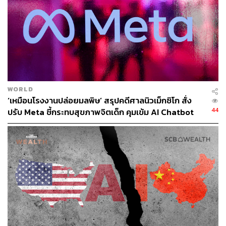
หนึ่งของวัยรุ่นอายุ 16-19 ปี ไม่ใช้คอมพิวเตอร์เพื่อช่วยใน
การทำงานนำเสนอ ความเหลื่อมล้ำเหล่านี้อาจทำให้
เทคโนโลยีกลายเป็นอุปสรรค แทนที่จะเป็นตัวช่วยในการ
เรียนรู้
ครูมีบทบาทสำคัญต่อการเปลี่ยนแปลงทางดิจิทัล ธนวรรธน์
สุวรรณปาล ครูผู้สอนวิชาประวัติศาสตร์จากกรุงเทพฯ อธิบาย
WORLD
ว่า คุณภาพผลงานของนักเรียนมักจะบ่งบอกว่านักเรียนคน
‘เหมือนโรงงานปล่อยมลพิษ’ สรุปคดีศาลนิวเม็กซิโก สั่ง
นั้นมีคอมพิวเตอร์ใช้ที่บ้านหรือไม่ และนักเรียนหลายคนขาด
44
ปรับ Meta ชี้กระทบสุขภาพจิตเด็ก คุมเข้ม AI Chatbot
ทักษะพื้นฐานในการใช้ AI หรือเครื่องมือค้นหาข้อมูลอย่างมี
ประสิทธิภาพ
ธนวรรธน์กล่าวว่า “นักเรียนส่วนใหญ่ที่ใช้ ChatGPT ในการ
ทำการบ้าน จะไม่เข้าใจคำตอบที่ได้มา” หลายคนไม่สามารถ
ใช้เครื่องมือค้นหาข้อมูลได้อย่างมีประสิทธิภาพ โดยจะคัด
ลอกผลลัพธ์แรกที่พบ ธนวรรธน์เสริมว่า “ถ้านักเรียนไม่
สามารถเลือกคีย์เวิร์ดสำหรับ Google ได้ แล้วจะเขียนพรอมต์
ที่ชัดเจนหรือตรวจสอบความถูกต้องของคำตอบจาก