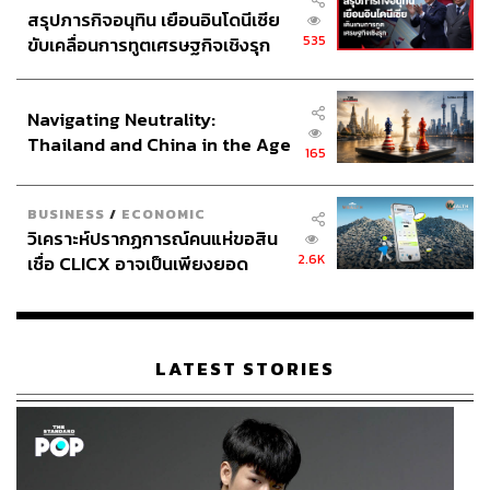
สรุปภารกิจอนุทิน เยือนอินโดนีเซีย
ABOUT THE AUTHOR
535
ขับเคลื่อนการทูตเศรษฐกิจเชิงรุก
ประกาศหุ้นส่วนยุทธศาสตร์ไทย –
คยองซอน คิม
อินโดนีเซีย
ผู้อำนวยการองค์การยูนิเซฟ ประเทศไทย
Navigating Neutrality:
Thailand and China in the Age
165
of a New Global Order
BUSINESS
/
ECONOMIC
วิเคราะห์ปรากฏการณ์คนแห่ขอสิน
2.6K
เชื่อ CLICX อาจเป็นเพียงยอด
ภูเขาน้ำแข็ง ของปัญหาหนี้ครัว
เรือนไทยที่ถูกซุกไว้
LATEST STORIES