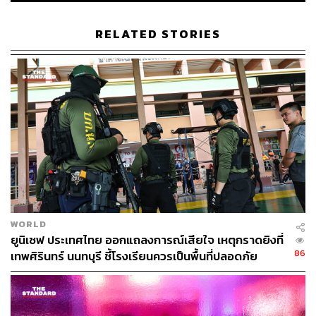
ในประเทศไทย สหประชาชาติกำลังร่วมมือกับรัฐบาลเพื่อให้
แน่ใจว่าเทคโนโลยีดิจิทัลจะให้ประโยชน์กับนักเรียนทุกคน
RELATED STORIES
โดยเฉพาะในพื้นที่ที่ขาดโอกาส ความร่วมมือดังกล่าวเป็นสิ่ง
สำคัญที่จะทำให้มั่นใจได้ว่า AI จะเป็นเครื่องมือสำหรับการ
นับรวมทุกกลุ่มคน ไม่ใช่การกีดกันแบ่งแยก
AI มีศักยภาพที่จะลดช่องว่างทางการศึกษาด้วยการปรับการ
เรียนรู้ให้เข้ากับนักเรียนแต่ละคน ยกระดับประสิทธิภาพการ
สอน และเพิ่มโอกาสในการเข้าถึงการศึกษาที่มีคุณภาพ
อย่างไรก็ตาม เราจะต้องหาสมดุลระหว่างศักยภาพดังกล่าว
และความเสี่ยงต่างๆ
รวมถึงความเสี่ยงว่าความเหลื่อมล้ำทางดิจิทัลจะขยายวง
WORLD
กว้างขึ้น แม้ว่ากว่า 97% ของโรงเรียนในประเทศไทยจะเข้า
ยูนิเซฟ ประเทศไทย ออกแถลงการณ์เสียใจ เหตุกราดยิงที่
ถึงอินเทอร์เน็ตได้ แต่ยังมีความเหลื่อมล้ำสูงเมื่อเปรียบเทียบ
86
เทพศิรินทร์ นนทบุรี ชี้โรงเรียนควรเป็นพื้นที่ปลอดภัย
การเข้าถึงคอมพิวเตอร์ระหว่างโรงเรียนในเมืองและ
โรงเรียนในชนบท นอกจากนี้ มีเพียง 16% ของครัวเรือนที่มี
คอมพิวเตอร์ใช้ที่บ้าน อีกทั้งนักเรียนจำนวนมากยังขาดทักษะ
การใช้คอมพิวเตอร์ที่ใช้ประโยชน์ได้จริง และมากกว่าครึ่ง