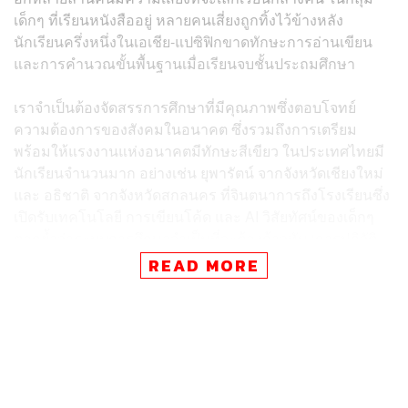
เด็กๆ ที่เรียนหนังสืออยู่ หลายคนเสี่ยงถูกทิ้งไว้ข้างหลัง
นักเรียนครึ่งหนึ่งในเอเชีย-แปซิฟิกขาดทักษะการอ่านเขียน
และการคำนวณขั้นพื้นฐานเมื่อเรียนจบชั้นประถมศึกษา
เราจำเป็นต้องจัดสรรการศึกษาที่มีคุณภาพซึ่งตอบโจทย์
ความต้องการของสังคมในอนาคต ซึ่งรวมถึงการเตรียม
พร้อมให้แรงงานแห่งอนาคตมีทักษะสีเขียว ในประเทศไทยมี
นักเรียนจำนวนมาก อย่างเช่น ยุพารัตน์ จากจังหวัดเชียงใหม่
และ อธิชาติ จากจังหวัดสกลนคร ที่จินตนาการถึงโรงเรียนซึ่ง
เปิดรับเทคโนโลยี การเขียนโค้ด และ AI วิสัยทัศน์ของเด็กๆ
ตอกย้ำว่าระบบการศึกษาจำเป็นที่จะต้องก้าวทัน ‘การปฏิวัติ
ดิจิทัล’
READ MORE
ยุพารัตน์ นักเรียนวัย 15 ปีจากจังหวัดเชียงใหม่ กล่าวว่า
“โรงเรียนในอนาคตของหนูควรส่งเสริม Coding และ AI ให้
ได้ฝึกปฏิบัติ ได้ลงมือทำ” เธอใช้รถเข็นสำหรับผู้พิการ และ
ขณะให้สัมภาษณ์กับองค์การเพื่อการศึกษา วิทยาศาสตร์
และวัฒนธรรมแห่งสหประชาชาติ (UNESCO) เธอเน้นย้ำถึง