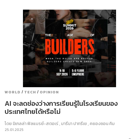
/
/
WORLD
TECH
OPINION
AI จะลดช่องว่างการเรียนรู้ในโรงเรียนของ
ประเทศไทยได้หรือไม่
โดย
มิเกลล่า ฟิลแบรย์-สตอเร่
,
มารีนา ปาทรีเย
,
คยองซอน คิม
25.01.2025