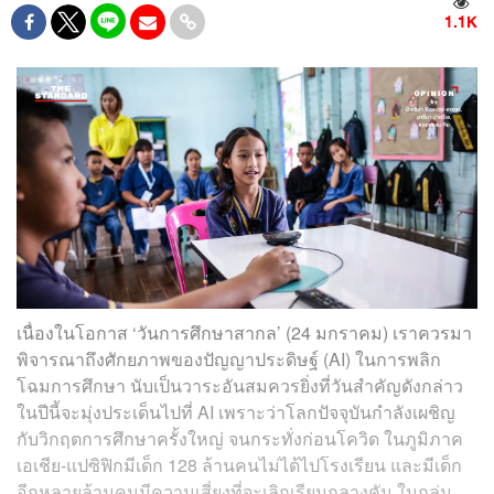
1.1K
เนื่องในโอกาส ‘วันการศึกษาสากล’ (24 มกราคม) เราควรมา
พิจารณาถึงศักยภาพของปัญญาประดิษฐ์ (AI) ในการพลิก
โฉมการศึกษา นับเป็นวาระอันสมควรยิ่งที่วันสำคัญดังกล่าว
ในปีนี้จะมุ่งประเด็นไปที่ AI เพราะว่าโลกปัจจุบันกำลังเผชิญ
กับวิกฤตการศึกษาครั้งใหญ่ จนกระทั่งก่อนโควิด ในภูมิภาค
เอเชีย-แปซิฟิกมีเด็ก 128 ล้านคนไม่ได้ไปโรงเรียน และมีเด็ก
อีกหลายล้านคนมีความเสี่ยงที่จะเลิกเรียนกลางคัน ในกลุ่ม