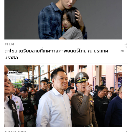
FILM
ตาโขน เตรียมฉายที่เทศกาลภาพยนตร์ไทย ณ ประเทศ
...
บราซิล
THAILAND