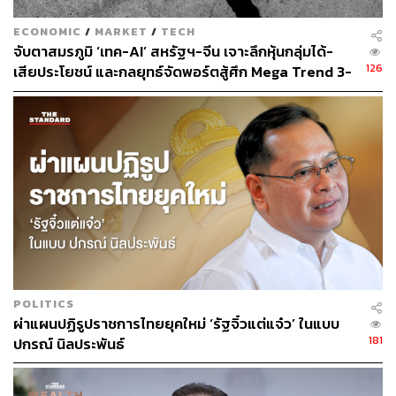
ChatGPT ได้อย่างไร”
ECONOMIC
/
MARKET
/
TECH
ครูหลายท่านเน้นย้ำถึงความสำคัญของการก้าวให้ทัน
จับตาสมรภูมิ ‘เทค-AI’ สหรัฐฯ-จีน เจาะลึกหุ้นกลุ่มได้-
เทคโนโลยีที่เปลี่ยนแปลงอย่างรวดเร็ว
126
เสียประโยชน์ และกลยุทธ์จัดพอร์ตสู้ศึก Mega Trend 3-
5 ปีข้างหน้า
นูรฮายาตี ดือราดอะ ครูโรงเรียนบ้านธารมะลิ จังหวัดยะลา
กล่าวว่า “การเป็นครูต้องพัฒนาตัวเองอยู่ตลอดเวลา ซึ่งต้องมี
การเรียนรู้เกี่ยวกับทักษะดิจิทัล” อย่างไรก็ตาม เธอเผยให้เห็น
ถึงความท้าทายที่ครูในพื้นที่ห่างไกลต้องเผชิญ “ด้วยความที่
โรงเรียนของเราล้อมรอบด้วยภูเขา เราจะมีปัญหาเกี่ยวกับ
สัญญาณอินเทอร์เน็ต”
UNESCO สนับสนุนครูด้วยกรอบสมรรถนะทางปัญญา
ประดิษฐ์ (AI Competency Framework) ซึ่งมอบแนวทางที่
เน้นชุดความคิดที่ให้มนุษย์เป็นศูนย์กลาง จริยธรรม AI ความ
POLITICS
ผ่าแผนปฏิรูปราชการไทยยุคใหม่ ‘รัฐจิ๋วแต่แจ๋ว’ ในแบบ
รู้ขั้นพื้นฐาน และการแก้ไขปัญหาด้วย AI นอกจากนี้
181
ปกรณ์ นิลประพันธ์
โครงการ One Teacher Thailand ของ UNICEF ช่วยครู
มากกว่า 5 แสนคนในการยกระดับความรู้เชิงเทคนิคของครู