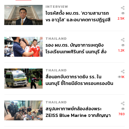
และภาคเอกชน เพื่อให้แน่ใจว่า AI จะได้รับการพัฒนาและนำ
INTERVIEW
ไขรหัสตั้ง ผบ.ตร. ‘ความสามารถ
ไปประยุกต์ใช้อย่างมีจริยธรรม นอกจากนี้ สหประชาชาติยัง
2.5K
vs อาวุโส’ และอนาคตการปฏิรูปสี
สนับสนุนการเปลี่ยนผ่านสู่ดิจิทัลของประเทศไทยในระดับ
กากี กับ พล.ต.อ. เอก อังสนานนท์
นโยบาย หากเราให้ความสำคัญกับการนับรวมทุกกลุ่มคน
ความเสมอภาค และความเป็นธรรม เราจะสามารถสร้าง
THAILAND
ระบบการศึกษาที่สนับสนุนให้เด็กทุกคนเติบโตได้อย่าง
รอง ผบ.ตร. บัญชาการเหตุยิง
สมบูรณ์
1.2K
โรงเรียนเทพศิรินทร์ นนทบุรี สั่ง
ค้นหา 2 รอบยืนยันไร้คนติดค้าง พบ
นี่ไม่ใช่แค่เรื่องของเทคโนโลยีเท่านั้น แต่เป็นเรื่องของการ
ศพปู่-ย่าที่บ้านพักผู้ก่อเหตุ
สร้างความเสมอภาค การนับรวมทุกกลุ่มคน และการเตรียม
THAILAND
ความพร้อมให้คนรุ่นใหม่สามารถหาหนทางของตนในโลกที่
สื่อนอกจับตากราดยิง รร. ใน
1K
ซับซ้อนและขับเคลื่อนด้วย AI เราต้องให้ค่ากับวิสัยทัศน์ของ
นนทบุรี ชี้ไทยมีอัตราครอบครองปืน
นักเรียนอย่างยุพรัตน์และอธิชาติ และเราต้องทำให้แน่ใจว่า
สูงในระดับต้นของภูมิภาค
เด็กและผู้เรียนทุกคนจะพร้อมก้าวสู่ความสำเร็จในยุคดิจิทัล
THAILAND
ภาพ:
UNICEF
สรุปมหากาพย์กล้องส่องพระ
783
ZEISS Blue Marine จากสัญญา
TAGS:
ปัญญาประดิษฐ์ (Artificial intelligence - AI)
Unicef
ผลิต 8.3 ล้าน สู่ข้อพิพาท ‘มา
การศึกษาไทย
การเรียนรู้
เวลล์ฯ’ ฟ้อง ‘โทน บางแค’ ผิดนัด