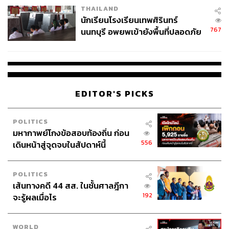
THAILAND
จ่ายหนี้-แอบระบุแบรนด์
นักเรียนโรงเรียนเทพศิรินทร์
767
นนทบุรี อพยพเข้ายังพื้นที่ปลอดภัย
ชั่วคราว หลังเหตุใช้อาวุธปืนภายใน
โรงเรียนคลี่คลาย
1.1K
EDITOR'S PICKS
ABOUT THE AUTHOR
POLITICS
มหากาพย์โกงข้อสอบท้องถิ่น ก่อน
มิเกลล่า ฟิลแบรย์-สตอเร่
556
เดินหน้าสู่จุดจบในสัปดาห์นี้
ผู้ประสานงานสหประชาชาติประจำ
ประเทศไทย ปฏิบัติหน้าที่ผู้แทนเลขาธิการ
สหประชาชาติในประเทศไทย
POLITICS
เส้นทางคดี 44 สส. ในชั้นศาลฎีกา
ABOUT THE AUTHOR
192
จะรู้ผลเมื่อไร
มารีนา ปาทรีเย
รองผู้อำนวยการ สำนักงานยูเนสโกส่วน
ภูมิภาค ณ กรุงเทพฯ
WORLD