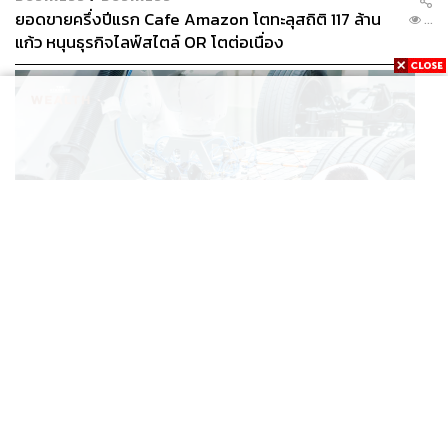
ยอดขายครึ่งปีแรก Cafe Amazon โตทะลุสถิติ 117 ล้าน
...
แก้ว หนุนธุรกิจไลฟ์สไตล์ OR โตต่อเนื่อง
BUSINESS
/
ECONOMIC
‘เอกนิติ’ เล็งงัดมาตรการใหม่ ลดภาษีสรรพสามิต หวังดึง
...
ผู้ผลิต EV มาตั้งโรงงานในไทย