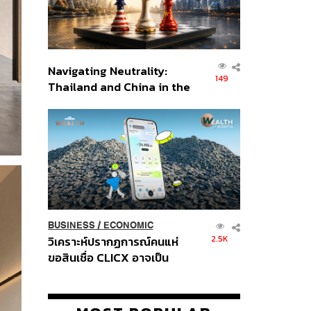
Navigating Neutrality:
149
Thailand and China in the
Age of a New Global
Order
BUSINESS
/
ECONOMIC
2.5K
วิเคราะห์ปรากฏการณ์คนแห่
ขอสินเชื่อ CLICX อาจเป็น
เพียงยอดภูเขาน้ำแข็ง ของ
ปัญหาหนี้ครัวเรือนไทยที่ถูกซุก
ไว้