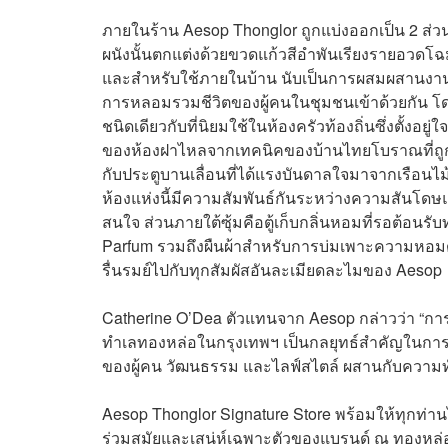
ภายในร้าน Aesop Thonglor ถูกแบ่งออกเป็น 2 ส่วน
ผนังนั้นตกแต่งด้วยขวดแก้วสีอำพันเรียงรายอวดโฉ
และสำหรับใช้ภายในบ้าน นับเป็นการผสมผสานงานฝีม
การหลอมรวมชีวิตของผู้คนในชุมชนเข้าด้วยกัน โดย
ชนิดเดียวกับที่นิยมใช้ในห้องครัวท้องถิ่นซึ่งตั้งอ
ของห้องฝาไหลจากเทคนิคของบ้านไทยโบราณที่ถู
กับประตูบานเลื่อนที่ได้แรงบันดาลใจมาจากเรือนไม
ห้องแห่งนี้มีความสัมพันธ์กันระหว่างความสันโดษแ
สนใจ ส่วนภายใต้ซุ้มคือตู้เก็บกลิ่นหอมที่รอต้อ
Parfum รวมถึงผืนผ้าสำหรับการบ่มเพาะความหอมด้ว
รื่นรมย์ไปกับทุกสัมผัสอันละเมียดละไมของ Aesop
Catherine O’Dea ตัวแทนจาก Aesop กล่าวว่า “กา
ทำเลทองหล่อในกรุงเทพฯ เป็นกลยุทธ์สำคัญในการผ
ของผู้คน วัฒนธรรม และไลฟ์สไตล์ ผสานกับความทั
Aesop Thonglor Signature Store พร้อมให้ทุกท่
ร่วมสมัยและเสน่ห์เฉพาะตัวของแบรนด์ ณ ทองหล่อซ