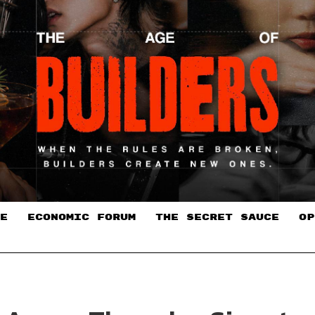
E
ECONOMIC FORUM
THE SECRET SAUCE​
OP