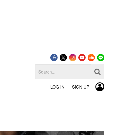
LOG IN
SIGN UP