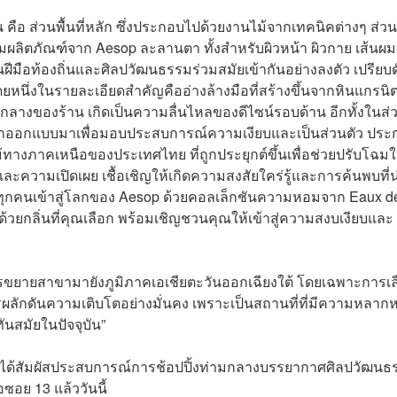
 คือ ส่วนพื้นที่หลัก ซึ่งประกอบไปด้วยงานไม้จากเทคนิคต่างๆ ส่ว
มผลิตภัณฑ์จาก Aesop ละลานตา ทั้งสำหรับผิวหน้า ผิวกาย เส้นผม
ือท้องถิ่นและศิลปวัฒนธรรมร่วมสมัยเข้ากันอย่างลงตัว เปรียบดั
หนึ่งในรายละเอียดสำคัญคืออ่างล้างมือที่สร้างขึ้นจากหินแกรนิ
ยู่ใจกลางของร้าน เกิดเป็นความลื่นไหลของดีไซน์รอบด้าน อีกทั้งในส่
กออกแบบมาเพื่อมอบประสบการณ์ความเงียบและเป็นส่วนตัว ประ
้ทางภาคเหนือของประเทศไทย ที่ถูกประยุกต์ขึ้นเพื่อช่วยปรับโฉมใ
ละความเปิดเผย เชื้อเชิญให้เกิดความสงสัยใคร่รู้และการค้นพบที่น
นรับทุกคนเข้าสู่โลกของ Aesop ด้วยคอลเล็กชันความหอมจาก Eaux d
ยกลิ่นที่คุณเลือก พร้อมเชิญชวนคุณให้เข้าสู่ความสงบเงียบและ
รขยายสาขามายังภูมิภาคเอเชียตะวันออกเฉียงใต้ โดยเฉพาะการเล
ลักดันความเติบโตอย่างมั่นคง เพราะเป็นสถานที่ที่มีความหลาก
นสมัยในปัจจุบัน”
านได้สัมผัสประสบการณ์การช้อปปิ้งท่ามกลางบรรยากาศศิลปวัฒนธ
อย 13 แล้ววันนี้