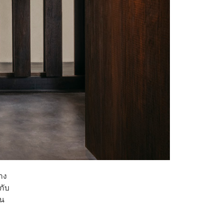
าง
กับ
็น