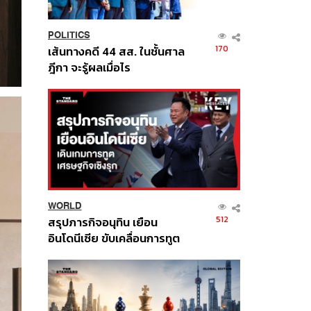
POLITICS
170
เส้นทางคดี 44 สส. ในชั้นศาล
ฎีกา จะรู้ผลเมื่อไร
WORLD
512
สรุปภารกิจอนุทิน เยือน
อินโดนีเซีย ขับเคลื่อนการทูต
เศรษฐกิจเชิงรุก ประกาศหุ้น
ส่วนยุทธศาสตร์ไทย –
อินโดนีเซีย