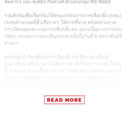
สมพากร และ พงศธร กันทวงศ์ ตัวแทนกลุ่ม We Watch
รวมตัวกันเพื่อเรียกร้องให้คณะกรรมการการเลือกตั้ง (กกต.)
เร่งส่งสำนวนคดีฮั้วเลือก สว. ให้ศาลชี้ขาด พร้อมทวงถาม
การเปิดเผยผลคะแนนการเลือกตั้ง สส. อย่างเป็นทางการครบ
100% และผลการออกเสียงประชามติเมื่อวันที่ 8 กุมภาพันธ์ที่
ผ่านมา
ครบรอบ 3 เดือนตั้งแต่การเลือกตั้ง สส. ที่ผ่านมาเมื่อ 8
กุมภาพันธ์ เครือข่ายฯ ได้เดินทางมาที่สำนักงาน กกต. ในวัน
นี้ (8 พฤษภาคม) เพื่อทวงถามความคืบหน้า ชยพลระบุว่า แม้
จะผ่านการเลือกตั้งมาแล้ว 90 วัน แต่ กกต. ยังไม่สามารถ
ประกาศผลคะแนนรายหน่วย (แบบ 5/18) ได้ครบถ้วน โดยพบ
ว่าในจังหวัดกาฬสินธุ์ขาดข้อมูลอย่างน้อย 18 หน่วย และ
อุบลราชธานีขาดข้อมูลเกือบ 100 หน่วย
READ MORE
รวมถึงระบบแสดงผลข้อมูล (Dashboard) ที่ยังไม่มีการ
รายงานผลตามที่เคยระบุไว้ นอกจากนี้ ในส่วนของผลการ
ออกเสียงประชามติ กกต. เปิดเผยเพียงคะแนนรวมระดับ