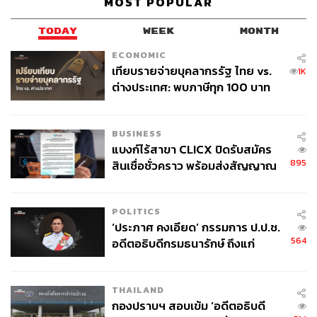
MOST POPULAR
รัฐธรรมนูญ
อุบลราชธานี
การเมืองไทย
กาฬสินธุ์
เลือกตั้ง สว. 67
ชยพล ดโนทัย
สมาชิกวุฒิสภา (สว.)
TODAY
WEEK
MONTH
ยิ่งชีพ อัชฌานนท์
ECONOMIC
เทียบรายจ่ายบุคลากรรัฐ ไทย vs.
1K
ต่างประเทศ: พบภาษีทุก 100 บาท
ของคนไทยใช้ไปกับข้าราชการเฉียด
40 บาท
BUSINESS
แบงก์ไร้สาขา CLICX ปิดรับสมัคร
895
สินเชื่อชั่วคราว พร้อมส่งสัญญาณ
127
เตือนกลุ่มกู้เงินผิดวัตถุประสงค์-ให้
ข้อมูลเท็จ เตรียมดำเนินคดีเด็ดขาด
POLITICS
ABOUT THE AUTHOR
‘ประภาศ คงเอียด’ กรรมการ ป.ป.ช.
564
อดีตอธิบดีกรมธนารักษ์ ถึงแก่
THE STANDARD TEAM
อนิจกรรม
กองบรรณาธิการ THE STANDARD
THAILAND
กองปราบฯ สอบเข้ม ‘อดีตอธิบดี