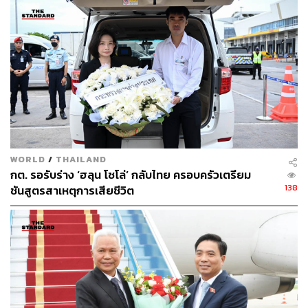
WORLD
/
THAILAND
กต. รอรับร่าง ‘ฮลุน โซโล่’ กลับไทย ครอบครัวเตรียม
138
ชันสูตรสาเหตุการเสียชีวิต