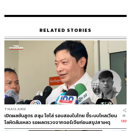
จากนั้น ยิ่งชีพได้ทวงถามความคืบหน้าของคดีฮั้ว สว. พร้อม
แสดงข้อกังวลเกี่ยวกับที่มาของ กกต. ชุดปัจจุบันบางรายที่มา
จาก สว. ชุดปัจจุบัน ซึ่งเป็นผู้ถูกกล่าวหาในคดีดังกล่าว ว่าอาจ
RELATED STORIES
ส่งผลให้คดีถูกปัดตก
ยิ่งชีพเสนอให้ กกต. ส่งสำนวนคดีความหนากว่า 80,000 หน้า
ให้ศาลพิจารณาวินิจฉัย และระบุว่าหาก กกต. ยืนยันที่จะล้ม
คดี ภาคประชาชนจะใช้ช่องทางกฎหมายเอาผิด และจะเปิด
เผยสำนวนคดีให้ประชาชนร่วมพิจารณา
ในช่วงท้าย เครือข่ายฯ ได้จัดกิจกรรมเชิงสัญลักษณ์ ‘ตัดโบว์’
สีฟ้า เพื่อเรียกร้องให้ กกต. เริ่มรายงานผลการเลือกตั้ง สส.
แบบ 100% รวมถึงเปิดเผยผลการออกเสียงประชามติแบบราย
เขต
THAILAND
เปิดผลชันสูตร ฮลุน โซโล่ รอบสองในไทย ชี้ระบบไหลเวียน
130
โลหิตล้มเหลว รอผลตรวจจากจอร์เจียก่อนสรุปสาเหตุ
ทางการ