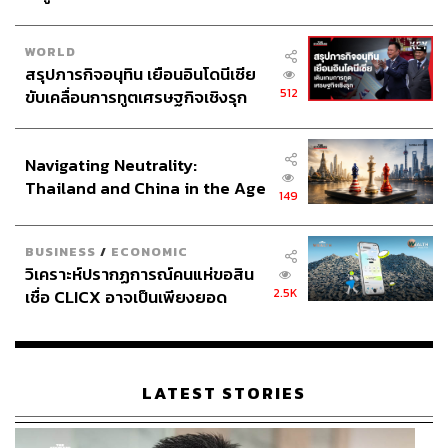
WORLD
สรุปภารกิจอนุทิน เยือนอินโดนีเซีย
512
ขับเคลื่อนการทูตเศรษฐกิจเชิงรุก
ประกาศหุ้นส่วนยุทธศาสตร์ไทย –
อินโดนีเซีย
Navigating Neutrality:
Thailand and China in the Age
149
of a New Global Order
BUSINESS
/
ECONOMIC
วิเคราะห์ปรากฏการณ์คนแห่ขอสิน
2.5K
เชื่อ CLICX อาจเป็นเพียงยอด
ภูเขาน้ำแข็ง ของปัญหาหนี้ครัว
เรือนไทยที่ถูกซุกไว้
LATEST STORIES