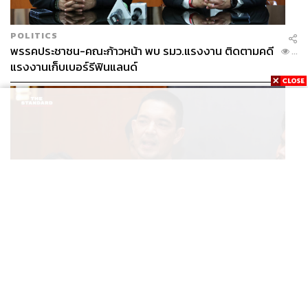
POLITICS
พรรคประชาชน-คณะก้าวหน้า พบ รมว.แรงงาน ติดตามคดี
...
แรงงานเก็บเบอร์รีฟินแลนด์
THAILAND
โฆษก ทบ. ย้ำชายแดนไทย-กัมพูชายังปกติ เฝ้าระวัง 24
...
ชั่วโมง มั่นใจไทยไม่เสียเปรียบเวทีโลก หลังกัมพูชายื่น UN
รับรอง MOU43