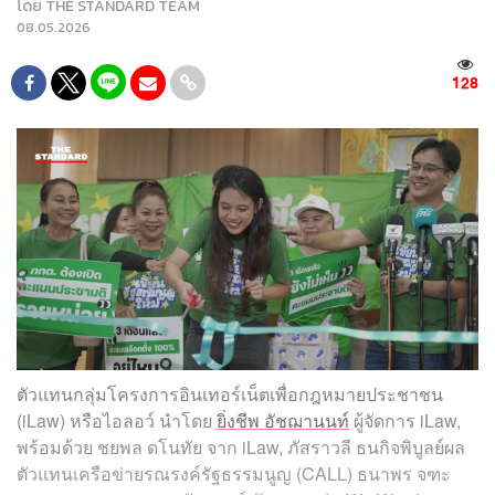
โดย
THE STANDARD TEAM
08.05.2026
128
ตัวแทนกลุ่มโครงการอินเทอร์เน็ตเพื่อกฎหมายประชาชน
(iLaw) หรือไอลอว์ นำโดย
ยิ่งชีพ อัชฌานนท์
ผู้จัดการ iLaw,
พร้อมด้วย ชยพล ดโนทัย จาก iLaw, ภัสราวลี ธนกิจพิบูลย์ผล
ตัวแทนเครือข่ายรณรงค์รัฐธรรมนูญ (CALL) ธนาพร จฑะ