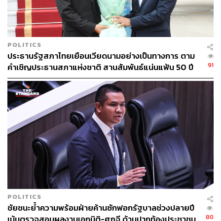
POLITICS
ประธานรัฐสภาไทยเยือนเวียดนามอย่างเป็นทางการ ตาม
91
คำเชิญประธานสภาแห่งชาติ สานสัมพันธ์แน่นแฟ้น 50 ปี
POLITICS
ชัยชนะย้ำความพร้อมฝ่ายค้านซักฟอกรัฐบาลช่วงปลายปี
80
เน้นตรวจสอบผลงานเอกนิติ-ศุภจี ด้านปากท้องประชาชน