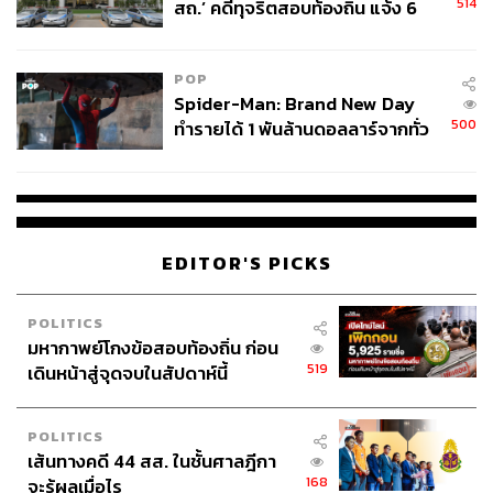
514
สถ.’ คดีทุจริตสอบท้องถิ่น แจ้ง 6
ข้อหาหนัก จ่อชง ป.ป.ช. 12 ส.ค. นี้
POP
Spider-Man: Brand New Day
500
ทำรายได้ 1 พันล้านดอลลาร์จากทั่ว
โลกภายใน 6 วัน
EDITOR'S PICKS
POLITICS
มหากาพย์โกงข้อสอบท้องถิ่น ก่อน
519
เดินหน้าสู่จุดจบในสัปดาห์นี้
POLITICS
เส้นทางคดี 44 สส. ในชั้นศาลฎีกา
168
จะรู้ผลเมื่อไร