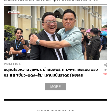
POLITICS
อนุทินโชว์หวานจุลพันธ์ ย้ำสัมพันธ์ ภท.-พท. ยังแน่น แซว
98
กระแส ‘เขียว-แดง-ส้ม’ เอานมข้นราดอร่อยเลย
MORE
TAGS:
สำนักงานคณะกรรมการการเลือกตั้ง (กกต.)
iLaw