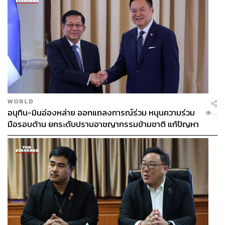
WORLD
อนุทิน-มินอ่องหล่าย ออกแถลงการณ์ร่วม หนุนความร่วม
...
มือรอบด้าน ยกระดับปราบอาชญากรรมข้ามชาติ แก้ปัญหา
หมอกควัน-มลพิษทางน้ำ