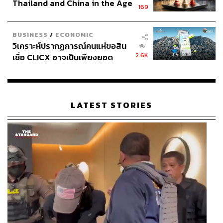
Thailand and China in the Age
169
of a New Global Order
BUSINESS
/
ECONOMIC
วิเคราะห์ปรากฏการณ์คนแห่ขอสิน
2.6K
เชื่อ CLICX อาจเป็นเพียงยอด
ภูเขาน้ำแข็ง ของปัญหาหนี้ครัว
เรือนไทยที่ถูกซุกไว้
LATEST STORIES