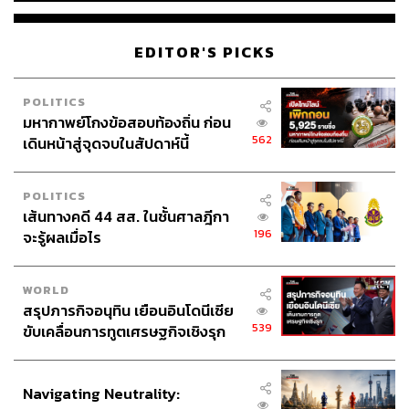
EDITOR'S PICKS
POLITICS
มหากาพย์โกงข้อสอบท้องถิ่น ก่อน
562
เดินหน้าสู่จุดจบในสัปดาห์นี้
POLITICS
เส้นทางคดี 44 สส. ในชั้นศาลฎีกา
196
จะรู้ผลเมื่อไร
WORLD
สรุปภารกิจอนุทิน เยือนอินโดนีเซีย
539
ขับเคลื่อนการทูตเศรษฐกิจเชิงรุก
ประกาศหุ้นส่วนยุทธศาสตร์ไทย –
อินโดนีเซีย
Navigating Neutrality: