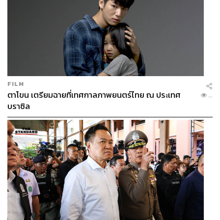
FILM
ตาโขน เตรียมฉายที่เทศกาลภาพยนตร์ไทย ณ ประเทศ
...
บราซิล