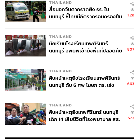
THAILAND
สื่อนอกจับตากราดยิง รร. ใน
1.2K
นนทบุรี ชี้ไทยมีอัตราครอบครองปืน
สูงในระดับต้นของภูมิภาค
THAILAND
นักเรียนโรงเรียนเทพศิรินทร์
807
นนทบุรี อพยพเข้ายังพื้นที่ปลอดภัย
ชั่วคราว หลังเหตุใช้อาวุธปืนภายใน
โรงเรียนคลี่คลาย
THAILAND
คืบหน้าเหตุยิงโรงเรียนเทพศิรินทร์
663
นนทบุรี ดับ 6 ศพ โฆษก ตร. เร่ง
สอบปมขโมยปืนปู่ก่อเหตุ
THAILAND
คืบหน้าเหตุยิงเทพศิรินทร์ นนทบุรี
523
เด็ก 14 เสียชีวิตที่โรงพยาบาล สธ.
ยืนยันครูเสียชีวิต 5 ราย เจ็บ 22
ราย