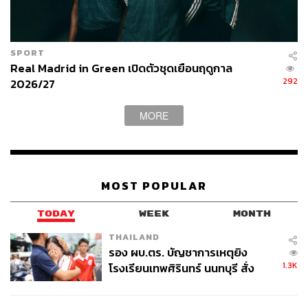
TAGS:
Adidas
รองเท้า
รองเท้ากีฬา
SPORT
Real Madrid in Green เปิดตัวชุดเยือนฤดูกาล
292
2026/27
MORE
301
MOST POPULAR
ABOUT THE AUTHOR
TODAY
WEEK
MONTH
สมศักดิ์ จันทวิชชประภา
โปรดิวเซอร์ คอลัมนิสต์ และบรรณาธิการ ผู้
THAILAND
หลงใหลในความตื่นเต้นของกีฬาและความ
รอง ผบ.ตร. บัญชาการเหตุยิง
สงบของการอ่านหนังสือเงียบๆ
1.3K
โรงเรียนเทพศิรินทร์ นนทบุรี สั่ง
ค้นหา 2 รอบยืนยันไร้คนติดค้าง พบ
ศพปู่-ย่าที่บ้านพักผู้ก่อเหตุ