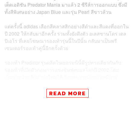
เต็ดเอดิชัน Predator Mania มาแล้ว 2 ซีรีส์การออกแบบ ซึ่งมี
ทั้งสีพิเศษอย่าง Japan Blue และรุ่น Pearl สีขาวล้วน
แต่ครั้งนี้ adidas เลือกสีคลาสสิกอย่างสีดำและสีแดงที่ออกใน
ปี 2002⁣ ให้กลับมาอีกครั้ง รวมทั้งยังดึงตัว อเลสซานโดร เดล
ปิเอโร ที่เคยโฆษณารองเท้ารุ่นนี้ในปีนั้น กลับมาเป็นพรี
เซนเตอร์รองเท้าคู่นี้อีกครั้งด้วย
รองเท้า Predator รุ่นผลิตในเยอรมนีนี้มีรูปทรงเดียวกันกับ
รองเท้าที่เปิดตัวก่อนการแข่งขันฟุตบอลโลกปี 2002 โดย
เป็นการนำกลับมาทำใหม่ได้เกือบสมบูรณ์แบบ แต่มีการ
เปลี่ยนพื้นรองเท้าให้เป็นแบบเดียวกันกับ Predator 24 ที่
ออกแบบใหม่ รวมทั้งยังคงรูปลักษณ์แบบย้อนยุคและ
READ MORE
เทคโนโลยีทันสมัยสำหรับนักฟุตบอลที่ชื่นชอบความย้อนยุค⁣
รองเท้ารุ่นนี้จะวางจำหน่ายตั้งแต่วันที่ 9 กันยายนนี้เป็นต้นไป
ที่เว็บไซต์ของ adidas