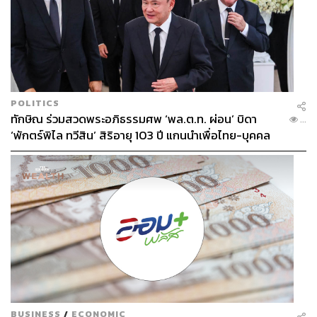
POLITICS
ทักษิณ ร่วมสวดพระอภิธรรมศพ ‘พล.ต.ท. ผ่อน’ บิดา
...
‘พักตร์พิไล ทวีสิน’ สิริอายุ 103 ปี แกนนำเพื่อไทย-บุคคล
หลากวงการร่วมอาลัย
BUSINESS
/
ECONOMIC