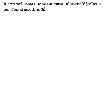
โปรดิวเซอร์ James Bond เผยว่าแฟนหนังมีสิทธิ์ได้รู้ว่าใคร
...
จะมารับบทนำช่วงปลายปีนี้
News
Wealth
Pop
Podcast
Video
Now
Opinion
Careers
Events
Privacy
About
Contact
Policy
FOR
ADVERTISING
MEMBERSHIP