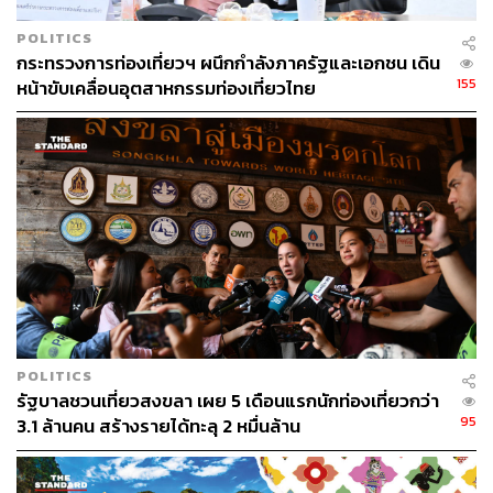
What:
เวิร์กช็อปการเขียน Calligraphy (หัวจุ่มหมึก) โดยเริ่ม
POLITICS
ตั้งแต่การใช้อุปกรณ์ชิ้นต่างๆ การจับปากกาไปจนถึงการ
กระทรวงการท่องเที่ยวฯ ผนึกกำลังภาครัฐและเอกชน เดิน
เขียนตัวอักษรตัวเล็กและตัวใหญ่
155
หน้าขับเคลื่อนอุตสาหกรรมท่องเที่ยวไทย
When:
วันที่ 16 กุมภาพันธ์ 2563 เวลา 10.00-17.00 น.
Where:
YELO House
Why:
เรียนรู้เคล็ดลับการเขียน Calligraphy ที่เราสามารถนำ
ไปต่อยอดได้ในอนาคต
How:
ค่าใช้จ่าย 3,500 บาทต่อคน
สำรองที่นั่ง LINE:
@nari.luna
https://www.facebook.com/events/6211342119
95692/
Stop:
BTS สถานีสนามกีฬาแห่งชาติ
POLITICS
รัฐบาลชวนเที่ยวสงขลา เผย 5 เดือนแรกนักท่องเที่ยวกว่า
95
3.1 ล้านคน สร้างรายได้ทะลุ 2 หมื่นล้าน