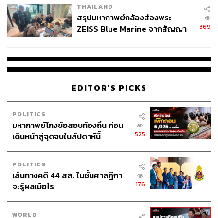
THAILAND
What:
นิทรรศการภาพถ่ายจากฝีมือช่างภาพรุ่นใหม่ ที่เล่าถึง
สรุปมหากาพย์กล้องส่องพระ
‘เยาวชนและอนาคต’ (Youth and Future) จากเวิร์กช็อป ณ
369
ZEISS Blue Marine จากสัญญา
เมืองปีนัง ประเทศมาเลเซีย เมื่อปี 2559 โดยประกอบด้วยผล
ผลิต 8.3 ล้าน สู่ข้อพิพาท ‘มา
งานจากช่างภาพ 12 คน จาก 8 ประเทศในทวีปเอเชียตะวัน
เวลล์ฯ’ ฟ้อง ‘โทน บางแค’ ผิดนัด
ออกเฉียงใต้
จ่ายหนี้-แอบระบุแบรนด์
When:
วันที่ 20 กุมภาพันธ์ – 20 มีนาคม 2563
เวลา 10.00-
21.00 น.
EDITOR'S PICKS
Where:
ห้องนิทรรศการ
RCB Galleria 3 ชั้น 2 ศูนย์การค้า
River City Bangkok
Why:
ชมนิทรรศการที่เคยจัดขึ้นมาแล้วในประเทศสิงคโปร์
POLITICS
มหากาพย์โกงข้อสอบท้องถิ่น ก่อน
อินโดนีเซีย ฟิลิปปินส์ เวียดนาม รวมถึงเยอรมนี
525
เดินหน้าสู่จุดจบในสัปดาห์นี้
How:
https://www.facebook.com/events/26549009776419
6/?event_time_id=265553757757830
Stop:
BTS สถานีสะพานตากสิน
POLITICS
เส้นทางคดี 44 สส. ในชั้นศาลฎีกา
176
จะรู้ผลเมื่อไร
TAGS:
ภาพถ่าย
อาหาร
นิทรรศการ
กิน
ดื่ม
การท่องเที่ยว
WORLD