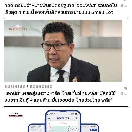
คลังเตรียมจำหน่ายพันธบัตรรัฐบาล ‘ออมพลัส’ รอบถัดไป
...
เร็วสุด 4 ก.ย.นี้ อาจเพิ่มสัดส่วนการขายแบบ Small Lot
First มากขึ้น
BUSINESS
/
ECONOMIC
‘เอกนิติ’ เผยอยู่ระหว่างหารือ ‘ไทยเที่ยวไทยพลัส’ มีสิทธิใช้
...
งบจากเงินกู้ 4 แสนล้าน มั่นใจงบต่อ ‘ไทยช่วยไทย พลัส’
เฟส 2 มีเพียงพอ