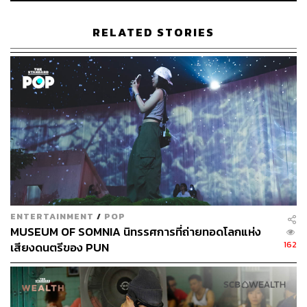
J-Talk: Diggin’ Culture #07
RELATED STORIES
What:
J-Talk ครั้งที่ 7 กับหัวข้อ ‘สถาปัตยกรรมแบบญี่ปุ่นและ
สุนทรียศาสตร์ในการออกแบบ’ โดยมี อ.ทาคานาโอะ โทโดะ
อาจารย์พิเศษจากหลักสูตรนานาชาติด้านการออกแบบและ
สถาปัตยกรรม จุฬาลงกรณ์มหาวิทยาลัย ที่จะมานำเสนอ
ความรู้ในครั้งนี้
When:
วันที่
15 กุมภาพันธ์ 2563 เวลา 13.00-15.30 น.
Where:
ชั้น 2 Amphitheatre, SAMYAN CO-OP, สามย่าน
มิตรทาวน์
Why:
เรียนรู้
ความรู้เกี่ยวกับสถาปัตยกรรมของญี่ปุ่น ทั้งเรื่อง
จุดเด่น อิทธิพล ความหมายที่สื่อออกมา
How:
ลงทะเบียนผ่านแอปฯ เพื่อเข้าใช้ SAMYAN CO-OP
htt
ENTERTAINMENT
/
POP
ps://www.facebook.com/events/568767187299282/
MUSEUM OF SOMNIA นิทรรศการที่ถ่ายทอดโลกแห่ง
Stop:
MRT สถานีสามย่าน
162
เสียงดนตรีของ PUN