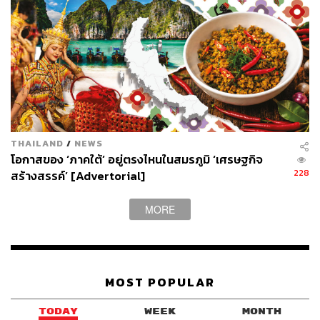
นิทรรศการ:
I am not allowed to live in your
reality
What:
นิทรรศการศิลปะร่วมสมัย Virtual Exhibition โดย จิร
THAILAND
/
NEWS
วัฒน์ เอื้อสังคมเศรษฐ์ มีเจตนามุ่งไปที่การตั้งคำถามต่อ
โอกาสของ ‘ภาคใต้’ อยู่ตรงไหนในสมรภูมิ ‘เศรษฐกิจ
ประเด็นสถานการณ์ของผู้ลี้ภัยในเมืองไทย โดยเฉพาะที่อยู่
228
สร้างสรรค์’ [Advertorial]
อาศัยบริเวณเขตกรุงเทพมหานครและปริมณฑล ผ่านการใช้
เทคโนโลยีความเป็นจริงเสมือนและวัตถุเสมือน
MORE
When:
วันที่ 18 กุมภาพันธ์ – 1 มีนาคม 2563 เวลา 10.00-
21.00 น.
Where:
โถงกิจกรรมชั้น 1 หอศิลปวัฒนธรรมแห่ง
กรุงเทพมหานคร
กรุงเทพ
ฯ
MOST POPULAR
Why:
ชมศิลปะในรูปแบบใหม่ โดยศิลปินด้านวิดีโอและ
ภาพยนตร์ที่เคยจัดงานมาแล้วในประเทศไทย ญี่ปุ่น รวมถึง
TODAY
WEEK
MONTH