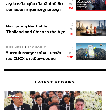
สรุปภารกิจอนุทิน เยือนอินโดนีเซีย
516
ขับเคลื่อนการทูตเศรษฐกิจเชิงรุก
ประกาศหุ้นส่วนยุทธศาสตร์ไทย –
อินโดนีเซีย
Navigating Neutrality:
Thailand and China in the Age
151
of a New Global Order
55
BUSINESS
/
ECONOMIC
วิเคราะห์ปรากฏการณ์คนแห่ขอสิน
ABOUT THE AUTHOR
2.5K
เชื่อ CLICX อาจเป็นเพียงยอด
กนกนาถ เสมมีสุข
ภูเขาน้ำแข็ง ของปัญหาหนี้ครัว
นักศึกษาฝึกงานกอง Lifestyle
เรือนไทยที่ถูกซุกไว้
LATEST STORIES