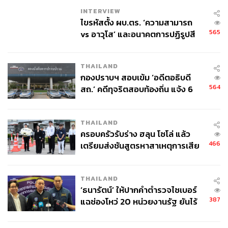
สหราชอาณาจักร
INTERVIEW
How:
https://www.facebook.com/events/84063788307440
ไขรหัสตั้ง ผบ.ตร. ‘ความสามารถ
7/
565
vs อาวุโส’ และอนาคตการปฏิรูปสี
Stop:
BTS สถานีสนามกีฬาแห่งชาติ
กากี กับ พล.ต.อ. เอก อังสนานนท์
THAILAND
กองปราบฯ สอบเข้ม ‘อดีตอธิบดี
564
สถ.’ คดีทุจริตสอบท้องถิ่น แจ้ง 6
ข้อหาหนัก จ่อชง ป.ป.ช. 12 ส.ค. นี้
THAILAND
ครอบครัวรับร่าง ฮลุน โซโล่ แล้ว
466
เตรียมส่งชันสูตรหาสาเหตุการเสีย
ชีวิต
THAILAND
‘ธนารัตน์’ ให้ปากคำตำรวจไซเบอร์
387
แฉช่องโหว่ 20 หน่วยงานรัฐ ยันไร้
นัยทางการเมือง
นิทรรศการ:
We Will Have Been Young