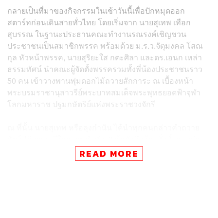
กลายเป็นที่มาของกิจกรรมในเช้าวันนี้เพื่อปักหมุดออก
สตาร์ทก่อนเดินสายทั่วไทย โดยเริ่มจาก นายสุเทพ เทือก
สุบรรณ ในฐานะประธานคณะทำงานรณรงค์เชิญชวน
ประชาชนเป็นสมาชิกพรรค พร้อมด้วย ม.ร.ว.จัตุมงคล โสณ
กุล หัวหน้าพรรค, นายสุริยะใส กตะศิลา และดร.เอนก เหล่า
ธรรมทัศน์ นำคณะผู้จัดตั้งพรรครวมทั้งพี่น้องประชาชนราว
50 คน เข้าวางพานพุ่มดอกไม้ถวายสักการะ ณ เบื้องหน้า
พระบรมราชานุสาวรีย์พระบาทสมเด็จพระพุทธยอดฟ้าจุฬา
โลกมหาราช ปฐมกษัตริย์แห่งพระราชวงจักรี
ณ ที่นั้น นายสุเทพ หรือลุงกำนัน ได้นำทุกคนกล่าวคำถวาย
สัตย์ปฏิญาณ มีใจความสำคัญ 3 ข้อดังกึกก้องทั่วทั้งลานว่า
READ MORE
หนึ่ง ข้าพระพทุธเจ้าจะเป็นข้าแผ่นดินที่จงรักภักดีและเดิน
ตามรอยพระยุคลบาทของพระมหากษัตริย์ จะรับเอาพระราช
ปรีชาญาณ พระบรมราชวินิจฉัย และแนวพระราชดำริทั้งปวง
ของพระองค์ท่านมาเป็นหลักชัยในการทำงานเพื่อบ้านเมือง