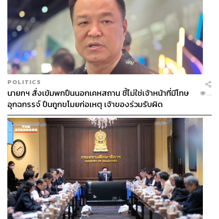
POLITICS
นายกฯ สั่งเข้มพกปืนนอกเคหสถาน ชี้ไม่ใช่เจ้าหน้าที่มีโทษ
...
TAGS:
สำนักงานคณะกรรมการการเลือกตั้ง (กกต.)
อุกฉกรรจ์ ปืนถูกขโมยก่อเหตุ เจ้าของร่วมรับผิด
สุเทพ เทือกสุบรรณ
พรรครวมพลังประชาชาติไทย
จัตุมงคล โสณกุล
102