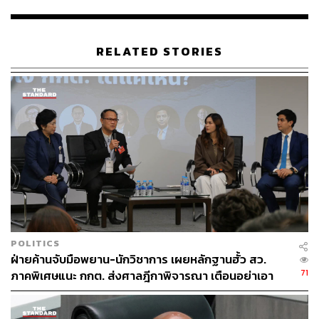
บนความสุ่มเสี่ยงที่อาจถูกตีความ ทำให้พรรคต้องเดินไปอยู่
ปากเหวของการถูกยุบพรรค
RELATED STORIES
“เราได้ใช้ความระมัดระวังเป็นพิเศษ เป็นเรื่องที่ทุกคนต้อง
ปฏิบัติตามกฎหมาย ก่อนหน้านี้เราไม่เคยเคลื่อนไหว จน
กระทั่ง กกต. รับรองให้พรรคเป็นพรรคการเมืองตามกฎหมาย
เราก็ปฏิบัติตามคำสั่ง คสช. ซึ่งอนุญาตให้พรรคการเมืองทำ
กิจกรรมเพื่อหาสมาชิกพรรค วันนี้คือการไปคารวะ
ประชาชน กราบเรียนให้ประชาชนทราบว่าตั้งพรรคตาม
กฎหมายถูกต้องแล้ว จะได้เข้ามาร่วมเป็นเจ้าของพรรค เรา
ไม่พูดเรื่องหาเสียง แต่จะพูดว่ามาร่วมกันเป็นเจ้าของพรรค
ประชาชนอย่างแท้จริง” นายสุเทพตอบสื่อหลังถูกโยนคำถาม
ใส่ว่านี่คือการหาเสียงหรือไม่
POLITICS
จากนั้นกำนันสุเทพนำทัพเริ่มออกเดินเชิญชวนประชาชน
ฝ่ายค้านจับมือพยาน-นักวิชาการ เผยหลักฐานฮั้ว สว.
ธงชาติไทยและป้ายประกาศคารวะแผ่นดินถูกสะบัดโบกเหนือ
71
ภาคพิเศษแนะ กกต. ส่งศาลฎีกาพิจารณา เตือนอย่าเอา
พื้นถนนย่านปากคลองตลาด กำนันสุเทพพูดคุยกับประชาชน
ตัวเป็นตู้รับกระสุนแทน
ผ่านไมค์ที่ทีมงาน Live ของพรรคจัดเตรียมไว้ เพื่อให้เสียงถูก
ส่งผ่านระบบถ่ายทอดสดกังวานออกไปยังทั่วประเทศ