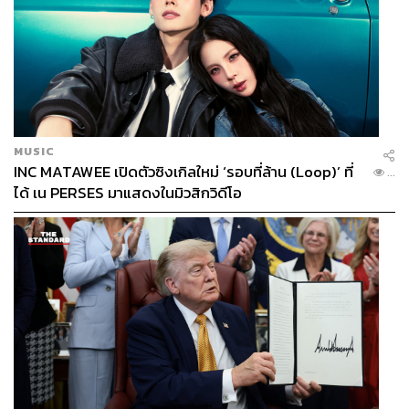
MUSIC
INC MATAWEE เปิดตัวซิงเกิลใหม่ ‘รอบที่ล้าน (Loop)’ ที่
...
ได้ เน PERSES มาแสดงในมิวสิกวิดีโอ