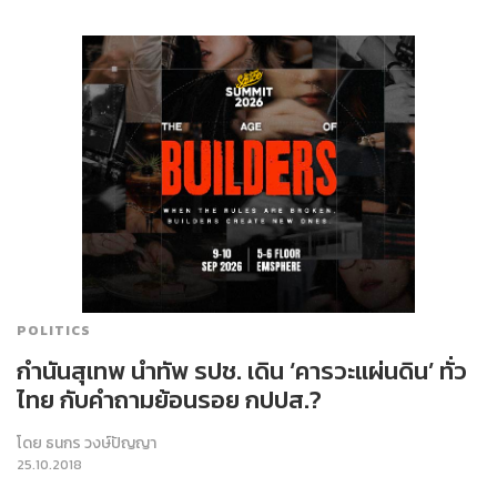
POLITICS
กำนันสุเทพ นำทัพ รปช. เดิน ‘คารวะแผ่นดิน’ ทั่ว
ไทย กับคำถามย้อนรอย กปปส.?
โดย
ธนกร วงษ์ปัญญา
25.10.2018