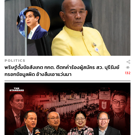
“วันนี้ผมมาทักทาย มาแจ้งข่าวว่าพรรคตั้งตามกฎหมายแล้ว
ครับ ถ้าอุดมการณ์เดียวกัน เชิญมาสมัครเป็นสมาชิกพรรค
ครับ” กำนันสุเทพจับมือพร้อมทักทายประชาชน
ตลอดเส้นทางการเดินเท้าคารวะแผ่นดิน กำนันสุเทพคือตัวยืน
หลัก ทั้งปราศรัยเชิญชวน มุดเข้าออกร้านรวง ขณะที่หม่อม
เต่า จัตุมงคล ถูกกำกับบทโดยกำนันสุเทพให้ทำสิ่งนั้นสิ่งนี้
POLITICS
เช่น ให้ยื่นใบสมัครให้ถึงมือประชาชน สลับกับการถ่ายภาพ
พริษฐ์ตั้งข้อสังเกต กกต. ตีตกคำร้องผู้สมัคร สว. บุรีรัมย์
บางจังหวะกับผู้คนที่เข้ามาทักทาย
132
กรอกข้อมูลผิด อ้างลืมเอาแว่นมา
กิจกรรมในวันนี้จะจบลงที่อนุสาวรีย์ประชาธิปไตย สถานที่ซึ่ง
กำนันสุเทพเคยใช้เป็นปริมณฑลในการก่อรูปกลุ่ม กปปส. ที่มี
บทบาททางการเมืองในภาพของ ‘นกหวีด’ แม้วันนี้การเดิน
ของกำนันสุเทพปราศจากเสียงนกหวีด แต่เสียงเรียกชาวบ้าน
ที่หลุดลอดมาบางขณะว่า ‘มวลมหาประชาชน’ ยังคงซ้ำๆ
และถี่