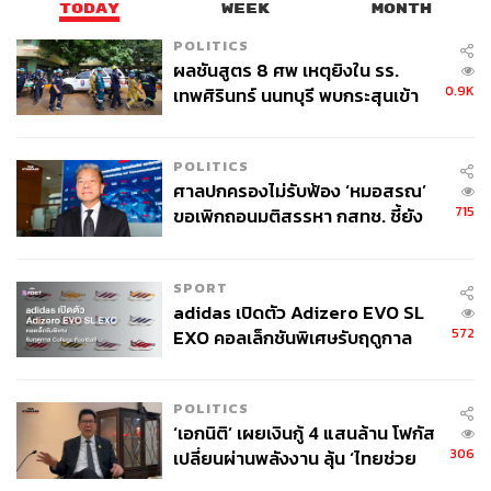
TODAY
WEEK
MONTH
POLITICS
ผลชันสูตร 8 ศพ เหตุยิงใน รร.
0.9K
เทพศิรินทร์ นนทบุรี พบกระสุนเข้า
จุดสำคัญ ‘ศีรษะ-หน้าอก’ ครูถูกยิง
4 นัด จากระยะไกล
POLITICS
ศาลปกครองไม่รับฟ้อง ‘หมอสรณ’
715
ขอเพิกถอนมติสรรหา กสทช. ชี้ยัง
ไม่ใช่ผู้เดือดร้อนเสียหาย
SPORT
adidas เปิดตัว Adizero EVO SL
572
EXO คอลเล็กชันพิเศษรับฤดูกาล
College Football
POLITICS
‘เอกนิติ’ เผยเงินกู้ 4 แสนล้าน โฟกัส
306
เปลี่ยนผ่านพลังงาน ลุ้น ‘ไทยช่วย
ไทยพลัส’ เฟส 2 รอประเมินความ