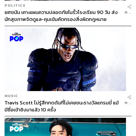
POLITICS
ยศชนัน เคาะแผนความปลอดภัยในรั้วโรงเรียน 90 วัน ส่ง
...
ABOUT THE AUTHOR
นักสุขภาพจิตดูแล-คุมเข้มคัดกรองสิ่งผิดกฎหมาย
ธนกร วงษ์ปัญญา
บรรณาธิการข่าวในประเทศ กอง
บรรณาธิการข่าว THE STANDARD
ABOUT THE PHOTOGRAPHER
ฐานิส สุดโต
บรรณาธิการภาพ ประจำสำนักข่าว THE
STANDARD
MUSIC
Travis Scott ไม่รู้สึกกดดันที่ไม่เคยชนะรางวัลแกรมมี่ แม้
...
มีชื่อเข้าชิงมาแล้ว 10 ครั้ง