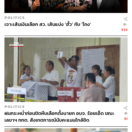
แต่ทว่าไม่ใช่ลุงกำนันในแบบฉบับเดิมที่เคยประกาศวางมือ
การเมือง หากแต่เป็นลุงกำนันที่รับภารกิจใหม่ในการก่อรูป
พรรคการเมืองที่สัญญาว่าจะนำเอา ‘เจตนารมณ์ของมวล
POLITICS
มหาประชาชน’ ในการปฏิรูปการเมืองมาทำอย่างจริงจังอีก
เจาะเส้นเงินเลือก สว. เส้นแบ่ง ‘ฮั้ว’ กับ ‘โกง’
ครั้ง
533
เหมือนบทเพลงที่มีเนื้อหาท่อนหนึ่งว่า “ภาพจำยังชัดเจน
เหมือนเดิมทุกอย่าง”
POLITICS
ฝนกระหน่ำก่อนปิดหีบเลือกตั้งนายก อบจ. ร้อยเอ็ด ขณะ
91
เลขาฯ กกต. สังเกตการณ์นับคะแนนใกล้ชิด