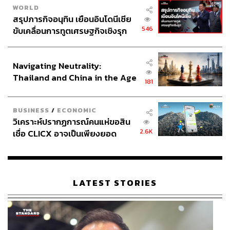
WORLD
สรุปภารกิจอนุทิน เยือนอินโดนีเซีย
546
ขับเคลื่อนการทูตเศรษฐกิจเชิงรุก
ประกาศหุ้นส่วนยุทธศาสตร์ไทย –
อินโดนีเซีย
Navigating Neutrality:
Thailand and China in the Age
181
of a New Global Order
BUSINESS
/
ECONOMIC
วิเคราะห์ปรากฏการณ์คนแห่ขอสิน
2.6K
เชื่อ CLICX อาจเป็นเพียงยอด
ภูเขาน้ำแข็ง ของปัญหาหนี้ครัว
เรือนไทยที่ถูกซุกไว้
LATEST STORIES