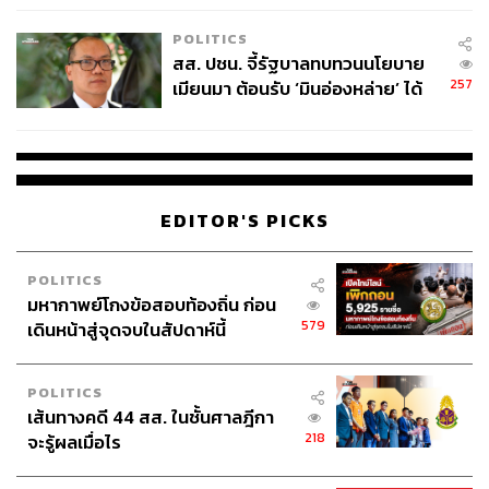
เหมาะสม
POLITICS
สส. ปชน. จี้รัฐบาลทบทวนนโยบาย
257
เมียนมา ต้อนรับ ‘มินอ่องหล่าย’ ได้
แค่สัญญาว่างเปล่า
EDITOR'S PICKS
POLITICS
มหากาพย์โกงข้อสอบท้องถิ่น ก่อน
579
เดินหน้าสู่จุดจบในสัปดาห์นี้
POLITICS
เส้นทางคดี 44 สส. ในชั้นศาลฎีกา
218
จะรู้ผลเมื่อไร