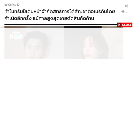
WORLD
ทำไมทรัมป์เดินหน้าจำกัดสิทธิการได้สัญชาติอเมริกันโดย
...
กำเนิดอีกครั้ง แม้ศาลสูงสุดเคยตัดสินคัดค้าน
ENTERTAINMENT
เก้า นพเก้า และ พาย รินรดา เตรียมร่วมงานกันใน ‘รสกาล
...
Enchanted Taste In Time’