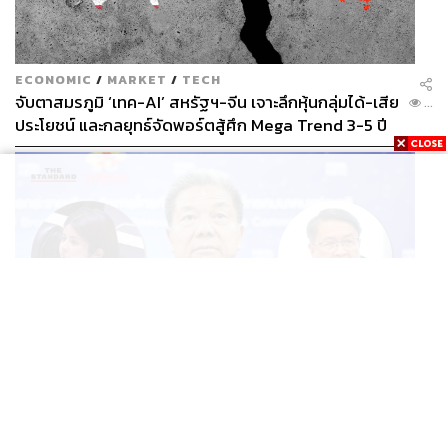
ECONOMIC
/
MARKET
/
TECH
จับตาสมรภูมิ ‘เทค-AI’ สหรัฐฯ-จีน เจาะลึกหุ้นกลุ่มได้-เสีย
...
ประโยชน์ และกลยุทธ์จัดพอร์ตสู้ศึก Mega Trend 3-5 ปี
ข้างหน้า
POLITICS
ภคมนจี้นายกฯ เร่งทูลเกล้าฯ ปลดประธาน กสทช. ขณะ
...
สว.เปรมศักดิ์เสนอยุบกรรมการทั้งชุด แล้วสรรหาใหม่