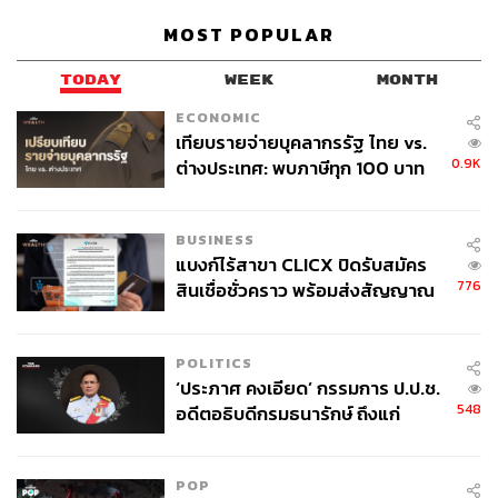
MOST POPULAR
TODAY
WEEK
MONTH
ECONOMIC
เทียบรายจ่ายบุคลากรรัฐ ไทย vs.
0.9K
ต่างประเทศ: พบภาษีทุก 100 บาท
ของคนไทยใช้ไปกับข้าราชการเฉียด
40 บาท
BUSINESS
แบงก์ไร้สาขา CLICX ปิดรับสมัคร
776
สินเชื่อชั่วคราว พร้อมส่งสัญญาณ
เตือนกลุ่มกู้เงินผิดวัตถุประสงค์-ให้
ข้อมูลเท็จ เตรียมดำเนินคดีเด็ดขาด
POLITICS
‘ประภาศ คงเอียด’ กรรมการ ป.ป.ช.
548
อดีตอธิบดีกรมธนารักษ์ ถึงแก่
อนิจกรรม
POP