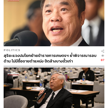
POLITICS
สุริยะแจงปมโยกย้ายข้าราชการเกษตรฯ ย้ำพิจารณารอบ
87
ด้าน ไม่มีซื้อขายตำแหน่ง ปัดล้างบางขั้วเก่า