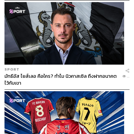
SPORT
มัทธีอัส ไยส์เลอ คือใคร? ทำไม นิวคาสเซิล ถึงฝากอนาคต
...
ไว้กับเขา