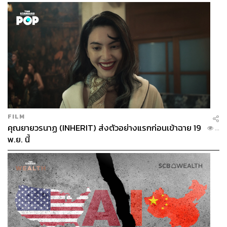
FILM
คุณยายวรนาฏ (INHERIT) ส่งตัวอย่างแรกก่อนเข้าฉาย 19
...
พ.ย. นี้