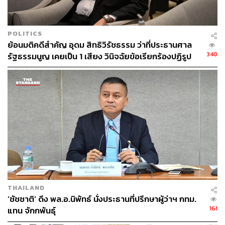
POLITICS
ย้อนมติคดีสำคัญ อุดม สิทธิวิรัชธรรม ว่าที่ประธานศาล
340
รัฐธรรมนูญ เคยเป็น 1 เสียง วินิจฉัยข้อเรียกร้องปฏิรูป
สถาบันฯ ไม่เข้าข่ายล้มล้าง
THAILAND
‘ชัชชาติ’ ดึง พล.อ.นิพัทธ์ นั่งประธานที่ปรึกษาผู้ว่าฯ กทม.
161
แทน จักกพันธุ์