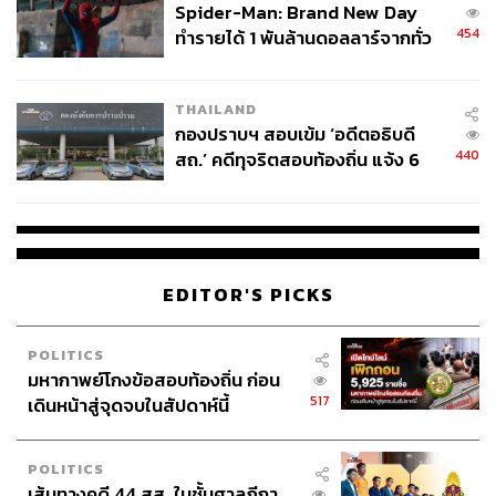
Spider-Man: Brand New Day
454
ทำรายได้ 1 พันล้านดอลลาร์จากทั่ว
โลกภายใน 6 วัน
THAILAND
กองปราบฯ สอบเข้ม ‘อดีตอธิบดี
440
สถ.’ คดีทุจริตสอบท้องถิ่น แจ้ง 6
ข้อหาหนัก จ่อชง ป.ป.ช. 12 ส.ค. นี้
EDITOR'S PICKS
POLITICS
มหากาพย์โกงข้อสอบท้องถิ่น ก่อน
517
เดินหน้าสู่จุดจบในสัปดาห์นี้
POLITICS
เส้นทางคดี 44 สส. ในชั้นศาลฎีกา