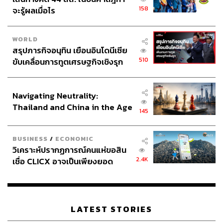
158
จะรู้ผลเมื่อไร
WORLD
สรุปภารกิจอนุทิน เยือนอินโดนีเซีย
510
ขับเคลื่อนการทูตเศรษฐกิจเชิงรุก
ประกาศหุ้นส่วนยุทธศาสตร์ไทย –
อินโดนีเซีย
Navigating Neutrality:
Thailand and China in the Age
145
of a New Global Order
BUSINESS
/
ECONOMIC
วิเคราะห์ปรากฏการณ์คนแห่ขอสิน
2.4K
เชื่อ CLICX อาจเป็นเพียงยอด
ภูเขาน้ำแข็ง ของปัญหาหนี้ครัว
เรือนไทยที่ถูกซุกไว้
LATEST STORIES