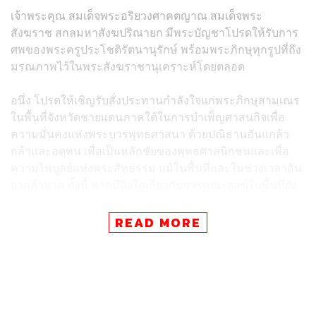
เจ้าพระคุณ สมเด็จพระอริยวงศาคตญาณ สมเด็จพระ
สังฆราช สกลมหาสังฆปริณายก มีพระบัญชาโปรดให้รับการ
ศพของพระครูประโชติรัตนานุรักษ์ พร้อมพระภิกษุทุกรูปที่ถึง
มรณภาพไว้ในพระสังฆราชานุเคราะห์โดยตลอด
อนึ่ง โปรดให้เชิญรับสั่งประทานกำลังใจแก่พระภิกษุสามเณร
ในพื้นที่จังหวัดชายแดนภาคใต้ในการบำเพ็ญศาสนกิจเพื่อ
ความมั่นคงแห่งพระบวรพุทธศาสนา ด้วยปณิธานอันแกล้ว
กล้าและอดทน เพื่อเป็นหลักชัยของพุทธศาสนิกชนและเพื่อ
ความไพบูลย์แห่งพระสัทธรรม แม้ในพื้นที่และในช่วงเวลาอัน
ยากลำบาก ทั้งนี้ หากมีสิ่งใดเกี่ยวกับการคณะสงฆ์ในพื้นที่ยัง
บกพร่อง ขาดแคลน หรือพึงวิตก ขอเจ้าคณะพระสังฆาธิ
การนำความแจ้งมหาเถรสมาคม สำหรับการดำเนินการ
READ MORE
แก้ไขป้องกันได้ทุกเมื่อ
พร้อมกันนี้ โปรดให้เชิญรับสั่งประทานพรให้เจ้าหน้าที่ตลอด
จนประชาชนผู้มีความสามัคคีพร้อมเพรียงกันเพื่อสันติสุข จง
ประสบสวัสดิภาพ ช่วยกันเป็นกำลังในการทำนุบำรุงราช