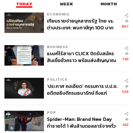
TODAY
WEEK
MONTH
ECONOMIC
เทียบรายจ่ายบุคลากรรัฐ ไทย vs.
867
ต่างประเทศ: พบภาษีทุก 100 บาท
ของคนไทยใช้ไปกับข้าราชการเฉียด
40 บาท
BUSINESS
แบงก์ไร้สาขา CLICX ปิดรับสมัคร
740
สินเชื่อชั่วคราว พร้อมส่งสัญญาณ
เตือนกลุ่มกู้เงินผิดวัตถุประสงค์-ให้
ข้อมูลเท็จ เตรียมดำเนินคดีเด็ดขาด
POLITICS
‘ประภาศ คงเอียด’ กรรมการ ป.ป.ช.
539
อดีตอธิบดีกรมธนารักษ์ ถึงแก่
อนิจกรรม
POP
Spider-Man: Brand New Day
442
ทำรายได้ 1 พันล้านดอลลาร์จากทั่ว
โลกภายใน 6 วัน