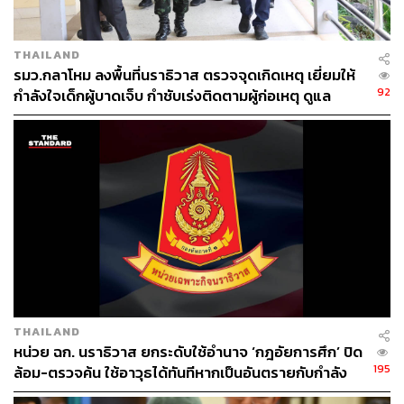
THAILAND
รมว.กลาโหม ลงพื้นที่นราธิวาส ตรวจจุดเกิดเหตุ เยี่ยมให้
92
กำลังใจเด็กผู้บาดเจ็บ กำชับเร่งติดตามผู้ก่อเหตุ ดูแล
เยียวยากำลังพลกำลังความสามารถ
THAILAND
หน่วย ฉก. นราธิวาส ยกระดับใช้อำนาจ ‘กฎอัยการศึก’ ปิด
195
ล้อม-ตรวจค้น ใช้อาวุธได้ทันทีหากเป็นอันตรายกับกำลัง
พล