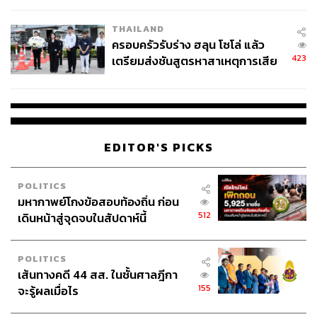
THAILAND
ครอบครัวรับร่าง ฮลุน โซโล่ แล้ว
423
เตรียมส่งชันสูตรหาสาเหตุการเสีย
ชีวิต
EDITOR'S PICKS
POLITICS
มหากาพย์โกงข้อสอบท้องถิ่น ก่อน
512
เดินหน้าสู่จุดจบในสัปดาห์นี้
POLITICS
เส้นทางคดี 44 สส. ในชั้นศาลฎีกา
155
จะรู้ผลเมื่อไร