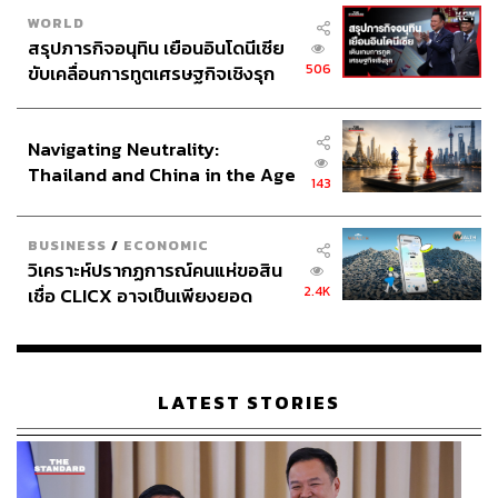
WORLD
สรุปภารกิจอนุทิน เยือนอินโดนีเซีย
506
ขับเคลื่อนการทูตเศรษฐกิจเชิงรุก
ประกาศหุ้นส่วนยุทธศาสตร์ไทย –
อินโดนีเซีย
Navigating Neutrality:
Thailand and China in the Age
143
of a New Global Order
BUSINESS
/
ECONOMIC
วิเคราะห์ปรากฏการณ์คนแห่ขอสิน
2.4K
เชื่อ CLICX อาจเป็นเพียงยอด
ภูเขาน้ำแข็ง ของปัญหาหนี้ครัว
เรือนไทยที่ถูกซุกไว้
LATEST STORIES