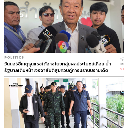
POLITICS
วันนอร์ชี้เหตุรุนแรงใต้อาจโยงกลุ่มผลประโยชน์เถื่อน ย้ำ
91
รัฐบาลเดินหน้าเจรจาสันติสุขควบคู่การปราบปรามเด็ด
ขาด