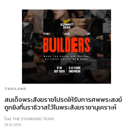
THAILAND
สมเด็จพระสังฆราชโปรดให้รับการศพพระสงฆ์
ถูกยิงที่นราธิวาสไว้ในพระสังฆราชานุเคราะห์
โดย
THE STANDARD TEAM
19.01.2019