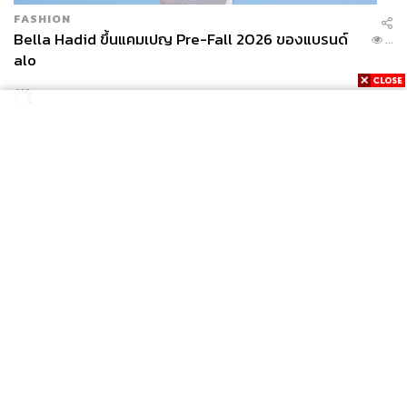
FASHION
Bella Hadid ขึ้นแคมเปญ Pre-Fall 2026 ของแบรนด์
...
alo
News
Wealth
Pop
Podcast
Video
Now
Opinion
Careers
Events
Privacy
About
Contact
Policy
FOR
ADVERTISING
MEMBERSHIP