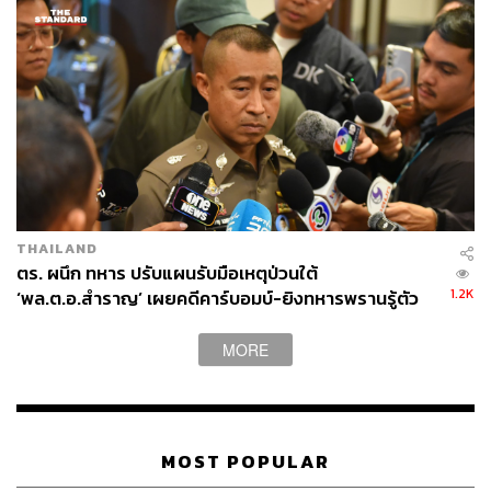
THAILAND
ตร. ผนึก ทหาร ปรับแผนรับมือเหตุป่วนใต้
1.2K
‘พล.ต.อ.สำราญ’ เผยคดีคาร์บอมบ์-ยิงทหารพรานรู้ตัว
กลุ่มก่อเหตุแล้ว
MORE
MOST POPULAR