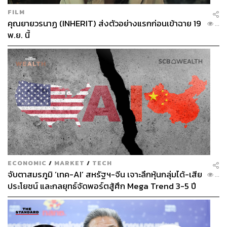
FILM
คุณยายวรนาฏ (INHERIT) ส่งตัวอย่างแรกก่อนเข้าฉาย 19
...
พ.ย. นี้
ECONOMIC
/
MARKET
/
TECH
จับตาสมรภูมิ ‘เทค-AI’ สหรัฐฯ-จีน เจาะลึกหุ้นกลุ่มได้-เสีย
...
ประโยชน์ และกลยุทธ์จัดพอร์ตสู้ศึก Mega Trend 3-5 ปี
ข้างหน้า