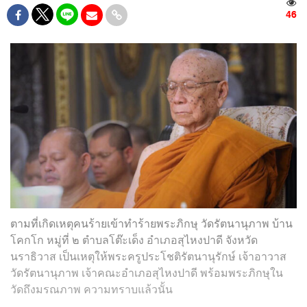
46
ตามที่เกิดเหตุคนร้ายเข้าทำร้ายพระภิกษุ วัดรัตนานุภาพ บ้าน
โคกโก หมู่ที่ ๒ ตำบลโต๊ะเด็ง อำเภอสุไหงปาดี จังหวัด
นราธิวาส เป็นเหตุให้พระครูประโชติรัตนานุรักษ์ เจ้าอาวาส
วัดรัตนานุภาพ เจ้าคณะอำเภอสุไหงปาดี พร้อมพระภิกษุใน
วัดถึงมรณภาพ ความทราบแล้วนั้น