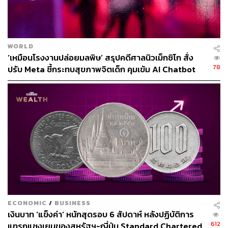
WORLD
‘เหมือนโรงงานปล่อยมลพิษ’ สรุปคดีศาลนิวเม็กซิโก สั่ง
78
ปรับ Meta ชี้กระทบสุขภาพจิตเด็ก คุมเข้ม AI Chatbot
226
ABOUT THE AUTHOR
THE STANDARD TEAM
กองบรรณาธิการ THE STANDARD
ECONOMIC
/
BUSINESS
เงินบาท ‘แข็งค่า’ หนักสุดรอบ 6 สัปดาห์ หลังปฏิบัติการ
612
แทรกแซงเยนของสหรัฐฯ-ญี่ปุ่น Standard Chartered