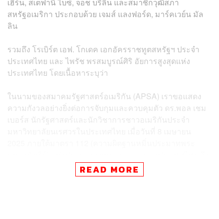
เฮิร์น, สเตฟานี ไบซ์, จอช บรีลิน และสมาชิกวุฒิสภา
สหรัฐอเมริกา ประกอบด้วย เจมส์ แลงฟอร์ด, มาร์คเวย์น มัล
ลิน
รวมถึง โรเบิร์ต เอฟ. โกเดค เอกอัครราชทูตสหรัฐฯ ประจำ
ประเทศไทย และ ไพรัช พรสมบูรณ์ศิริ อัยการสูงสุดแห่ง
ประเทศไทย โดยเนื้อหาระบุว่า
ในนามของสมาคมรัฐศาสตร์อเมริกัน (APSA) เราขอแสดง
ความกังวลอย่างยิ่งต่อการจับกุมและควบคุมตัว ดร.พอล เชม
เบอร์ส นักรัฐศาสตร์และนักวิชาการชาวอเมริกันประจำ
มหาวิทยาลัยนเรศวรในประเทศไทย เมื่อวันที่ 8 เมษายน
2025 ภายใต้มาตรา 112 (ความผิดฐานหมิ่นประมาทพระ
มหากษัตริย์) แห่งประมวลกฎหมายอาญาของประเทศไทย ถึง
แม้ว่าปัจจุบัน ดร.เชมเบอร์ส จะได้รับการประกันตัว แต่วีซ่า
READ MORE
ของเขาถูกเพิกถอน หนังสือเดินทางและคอมพิวเตอร์
แล็ปท็อปของเขาถูกยึด เงื่อนไขการประกันตัวเหล่านี้จำกัด
สิทธิและเสรีภาพของเขาอย่างรุนแรงในการดำเนินอาชีพ
ทางวิชาการของเขาต่อไป