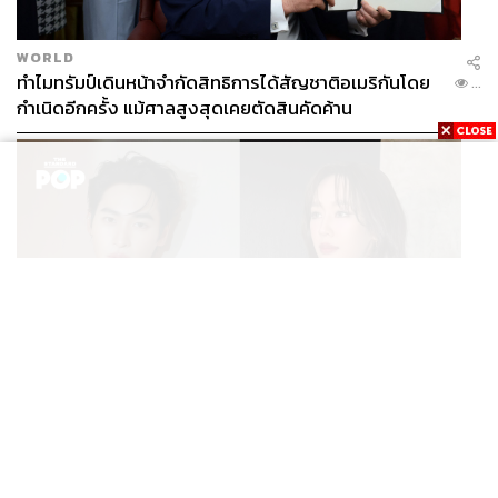
WORLD
ทำไมทรัมป์เดินหน้าจำกัดสิทธิการได้สัญชาติอเมริกันโดย
...
กำเนิดอีกครั้ง แม้ศาลสูงสุดเคยตัดสินคัดค้าน
ENTERTAINMENT
เก้า นพเก้า และ พาย รินรดา เตรียมร่วมงานกันใน ‘รสกาล
...
Enchanted Taste In Time’