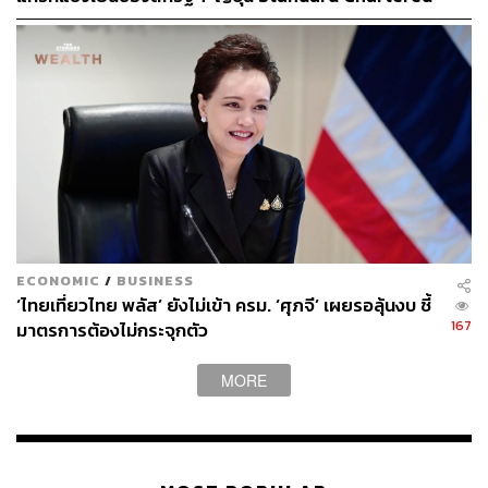
เปิดเป้าสิ้นปีนี้จ่อแข็งต่อแตะ 32.50 บาทต่อดอลลาร์
ECONOMIC
/
BUSINESS
‘ไทยเที่ยวไทย พลัส’ ยังไม่เข้า ครม. ‘ศุภจี’ เผยรอลุ้นงบ ชี้
167
มาตรการต้องไม่กระจุกตัว
MORE