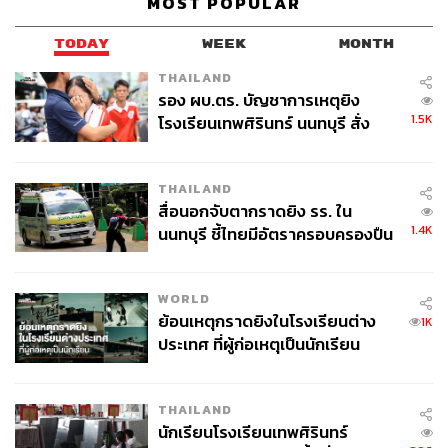
MOST POPULAR
TODAY
WEEK
MONTH
THAILAND
รอง ผบ.ตร. บัญชาการเหตุยิง
1.5K
โรงเรียนเทพศิรินทร์ นนทบุรี สั่ง
ค้นหา 2 รอบยืนยันไร้คนติดค้าง พบ
ศพปู่-ย่าที่บ้านพักผู้ก่อเหตุ
THAILAND
สื่อนอกจับตากราดยิง รร. ใน
1.4K
นนทบุรี ชี้ไทยมีอัตราครอบครองปืน
สูงในระดับต้นของภูมิภาค
WORLD
ย้อนเหตุกราดยิงในโรงเรียนต่าง
1K
ประเทศ ที่ผู้ก่อเหตุเป็นนักเรียน
THAILAND
นักเรียนโรงเรียนเทพศิรินทร์