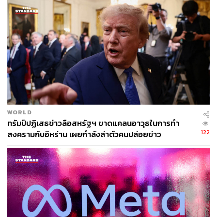
เหล่านี้เป็นพื้นฐาน ของการศึกษาระดับอุดมศึกษาที่มีคุณภาพ
และเป็นองค์ประกอบสำคัญของสังคมที่เสรี มั่นคง และเจริญ
รุ่งเรือง
ทั้งนี้ ท้ายหนังสือลงนาม แทกู ลี ประธานสมาคมฯ, ซูซาน ส
โตกส์ ว่าที่ประธานฯ, มาร์ค อี วาร์เรน อดีตประธานฯ และ
คิมเบอร์ลีย์ เอ. เมลีย์ ผู้อำนวยการบริหาร
สำหรับสมาคมรัฐศาสตร์แห่งอเมริกา เป็นสถาบันวิชาการเก่า
แก่ของสหรัฐฯ ก่อตั้งเมื่อปี 1903 มีสมาชิกมากกว่า 11,000
WORLD
คน จากกว่า 100 ประเทศ กิจกรรมสำคัญได้แก่ จัดประชุม
ทรัมป์ปฏิเสธข่าวลือสหรัฐฯ ขาดแคลนอาวุธในการทำ
สัมมนาวิชาการระดับประเทศและระดับระหว่างประเทศ ตี
122
สงครามกับอิหร่าน เผยกำลังล่าตัวคนปล่อยข่าว
พิมพ์วารสารวิชาการชั้นนำ สนับสนุนการวิจัย สนับสนุนการ
เรียนการสอนด้านสังคมศาสตร์ และปกป้องสิทธิและเสรีภาพ
ของนักวิชาการทั่วโลกที่ถูกคุกคามโดยรัฐ
TAGS:
USA
Paul Chambers
สิทธิเสรีภาพ
กระทรวงการต่างประเทศสหรัฐอเมริกา
นักวิชาการ
Marco Rubio
สมาคมรัฐศาสตร์อเมริกัน (APSA)