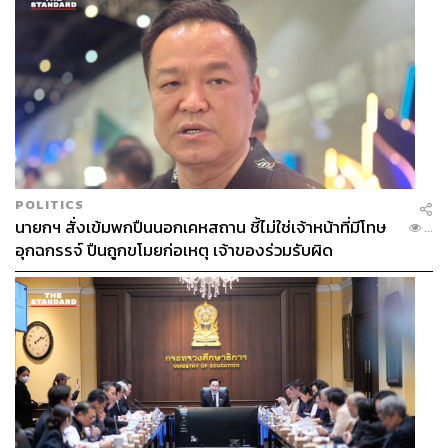
POLITICS
นายกฯ สั่งเข้มพกปืนนอกเคหสถาน ชี้ไม่ใช่เจ้าหน้าที่มีโทษ
...
อุกฉกรรจ์ ปืนถูกขโมยก่อเหตุ เจ้าของร่วมรับผิด