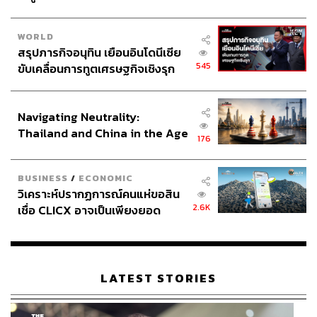
WORLD
สรุปภารกิจอนุทิน เยือนอินโดนีเซีย
545
ขับเคลื่อนการทูตเศรษฐกิจเชิงรุก
ประกาศหุ้นส่วนยุทธศาสตร์ไทย –
อินโดนีเซีย
Navigating Neutrality:
Thailand and China in the Age
176
of a New Global Order
BUSINESS
/
ECONOMIC
วิเคราะห์ปรากฏการณ์คนแห่ขอสิน
2.6K
เชื่อ CLICX อาจเป็นเพียงยอด
ภูเขาน้ำแข็ง ของปัญหาหนี้ครัว
เรือนไทยที่ถูกซุกไว้
LATEST STORIES