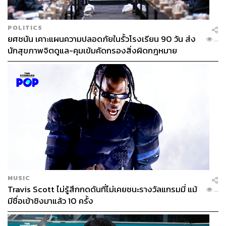
POLITICS
ยศชนัน เคาะแผนความปลอดภัยในรั้วโรงเรียน 90 วัน ส่ง
...
นักสุขภาพจิตดูแล-คุมเข้มคัดกรองสิ่งผิดกฎหมาย
MUSIC
Travis Scott ไม่รู้สึกกดดันที่ไม่เคยชนะรางวัลแกรมมี่ แม้
...
มีชื่อเข้าชิงมาแล้ว 10 ครั้ง