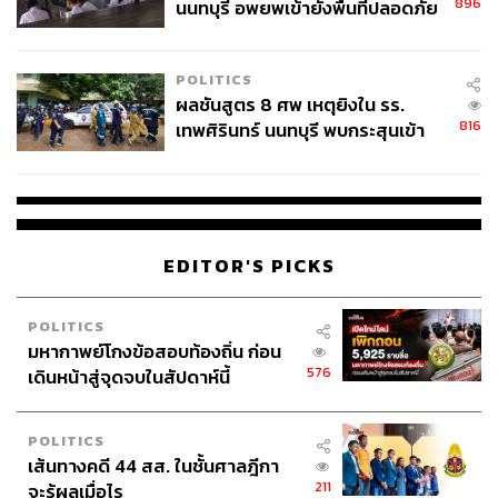
896
นนทบุรี อพยพเข้ายังพื้นที่ปลอดภัย
ชั่วคราว หลังเหตุใช้อาวุธปืนภายใน
โรงเรียนคลี่คลาย
POLITICS
ผลชันสูตร 8 ศพ เหตุยิงใน รร.
816
เทพศิรินทร์ นนทบุรี พบกระสุนเข้า
จุดสำคัญ ‘ศีรษะ-หน้าอก’ ครูถูกยิง
4 นัด จากระยะไกล
EDITOR'S PICKS
POLITICS
มหากาพย์โกงข้อสอบท้องถิ่น ก่อน
576
เดินหน้าสู่จุดจบในสัปดาห์นี้
POLITICS
เส้นทางคดี 44 สส. ในชั้นศาลฎีกา
211
จะรู้ผลเมื่อไร