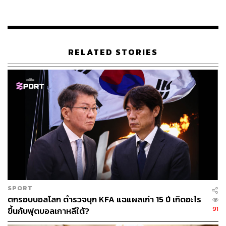
ผ่านมา ดร.เชมเบอร์ส เป็นนักวิชาการที่ไม่ใช่ชาวไทยคนแรก
ที่เผชิญกับข้อกล่าวหาดังกล่าว APSA มีความกังวลอย่างยิ่ง
เกี่ยวกับการสืบสวนทางอาญาต่อนักวิชาการที่เชื่อมโยงกับ
การวิจัยทางวิชาการและการแสดงออกที่ไม่รุนแรงนอก
RELATED STORIES
สถาบันของเขา กิจกรรมเหล่านี้ได้รับการคุ้มครองอย่าง
ชัดเจนโดยเครื่องมือด้านสิทธิมนุษยชนระหว่างประเทศ รวม
ถึงปฏิญญาสากลว่าด้วยสิทธิมนุษยชนและกติการะหว่าง
ประเทศว่าด้วยสิทธิพลเมืองและสิทธิทางการเมือง ซึ่ง
ประเทศไทยเป็นภาคี
เราเกรงว่าการดำเนินคดีกับ ดร.เชมเบอร์ส จะส่งผลกระทบ
ต่อการอภิปรายสาธารณะและเสรีภาพทางวิชาการสำหรับ
นักวิชาการอื่นๆ ทั้งในประเทศไทยและที่อื่นๆ
เราขอเรียกร้องด้วยความเคารพว่าข้อกล่าวหาทั้งหมดต่อ
SPORT
ดร.เชมเบอร์ส ควรถูกยกเลิก เพื่อเป็นการแสดงให้เห็นอย่าง
ตกรอบบอลโลก ตำรวจบุก KFA แฉแผลเก่า 15 ปี เกิดอะไร
ชัดเจนถึงความมุ่งมั่นของประเทศไทยต่อเสรีภาพทาง
91
ขึ้นกับฟุตบอลเกาหลีใต้?
วิชาการ การไต่สวนอย่างเสรี และการแสดงออก หลักการ