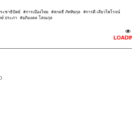
ะชาธิปัตย์
การเมืองไทย
สกลธี ภัททิยกุล
การดี เลียวไพโรจน์
งษ์ ประภา
อภิมงคล โสณกุล
LOADIN
D