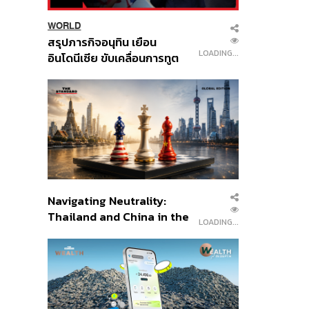
WORLD
สรุปภารกิจอนุทิน เยือน
LOADING...
อินโดนีเซีย ขับเคลื่อนการทูต
เศรษฐกิจเชิงรุก ประกาศหุ้น
ส่วนยุทธศาสตร์ไทย –
อินโดนีเซีย
Navigating Neutrality:
Thailand and China in the
LOADING...
Age of a New Global
Order