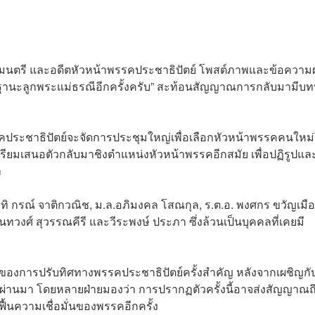
มนตรี และอดีตหัวหน้าพรรคประชาธิปัตย์ โพสต์ภาพและข้อความ
ในฐานะลูกพระแม่ธรณีอีกครั้งครับ” สะท้อนสัญญาณการกลับมามีบ
ี่พรรคประชาธิปัตย์จะจัดการประชุมใหญ่เพื่อเลือกหัวหน้าพรรคคนใหม
เตรียมเสนอตัวกลับมาชิงตำแหน่งหัวหน้าพรรคอีกสมัย เพื่อปฏิรูปและ
า
อาทิ กรณ์ จาติกวณิช, ม.ล.อภิมงคล โสณกุล, ร.ต.อ. พงศกร ขวัญเมือ
อินทวงศ์ สุวรรณคีรี และวีระพงษ์ ประภา ซึ่งล้วนเป็นบุคคลที่เคยมี
ต้นของการปรับทิศทางพรรคประชาธิปัตย์ครั้งสำคัญ หลังจากเผชิญกั
่ผ่านมา โดยหลายฝ่ายมองว่า การปรากฏตัวครั้งนี้อาจส่งสัญญาณถ
ื้นความเชื่อมั่นของพรรคอีกครั้ง