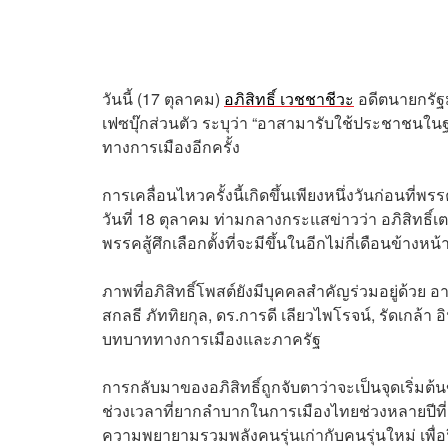
วันนี้ (17 ตุลาคม)
อภิสิทธิ์ เวชชาชีวะ
อดีตนายกรัฐ
เฟซบุ๊กส่วนตัว ระบุว่า “อาสามารับใช้ประชาชน
ทางการเมืองอีกครั้ง
การเคลื่อนไหวครั้งนี้เกิดขึ้นเพียงหนึ่งวันก่อนท
วันที่ 18 ตุลาคม ท่ามกลางกระแสข่าวว่า อภิสิทธิ์
พรรคสู้ศึกเลือกตั้งที่จะมีขึ้นในอีกไม่กี่เดือนข้างหน้
ภาพที่อภิสิทธิ์โพสต์ยังมีบุคคลสำคัญร่วมอยู่ด้วย 
สกลธี ภัททิยกุล, ดร.การดี เลียวไพโรจน์, รัดเกล้า 
บทบาททางการเมืองและภาครัฐ
การกลับมาของอภิสิทธิ์ถูกจับตาว่าจะเป็นจุดเริ่ม
ช่วงเวลาที่ยากลำบากในการเมืองไทยช่วงหลายปีที
ความพยายามรวมพลังคนรุ่นเก่ากับคนรุ่นใหม่ เพื่อฟ