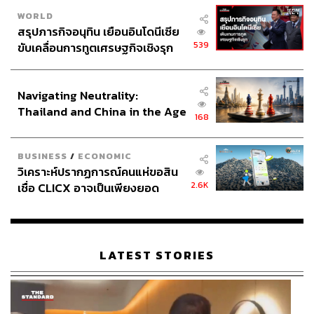
จากงาน Baeksang Arts Awards ครั้งที่ 49 ไปครองได้สำเร็จ
WORLD
โดยผลงานซีรีส์ล่าสุดของ คิมฮีเอ คือ
Second To Last Love
สรุปภารกิจอนุทิน เยือนอินโดนีเซีย
(2016)
539
ขับเคลื่อนการทูตเศรษฐกิจเชิงรุก
ประกาศหุ้นส่วนยุทธศาสตร์ไทย –
พัคเฮจุน นักแสดงชาย วัย 44 ปี เดบิวต์ในฐานะนักแสดงจากซี
อินโดนีเซีย
รีส์
Jeon Woo-Chi
(2012) ตลอด 8 ปี ในวงการบันเทิงเกาหลี
Navigating Neutrality:
พัคเฮจุน มีผลงานภาพยนตร์และซีรีส์มากมาย เช่น
Helpless
,
Thailand and China in the Age
168
Hwayi: A Monster Boy
,
Unforgettable
,
Doctor Stranger
,
of a New Global Order
Misaeng: Incomplete Life
และซีรีส์ล่าสุดอย่าง
Arthdal
Chronicles
BUSINESS
/
ECONOMIC
วิเคราะห์ปรากฏการณ์คนแห่ขอสิน
2.6K
เชื่อ CLICX อาจเป็นเพียงยอด
ภาพ: JTBC Drama / Facebook
ภูเขาน้ำแข็ง ของปัญหาหนี้ครัว
พิสูจน์อักษร: ภาวิกา ขันติศรีสกุล
เรือนไทยที่ถูกซุกไว้
อ้างอิง:
http://tv.jtbc.joins.com/trailer/pr10011175/pm1005738
LATEST STORIES
1/vo10360996/view
https://www.korseries.com/synopsis-the-world-of-the-
married-2020/
https://www.soompi.com/article/1382538wpp/kim-he