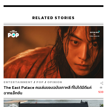
แรนน์ โจนส์ และ เบอร์ตี้ คาร์เวล ของช่อง BBC One มารี
เมกใหม่ โดยได้ผู้กำกับ โมวานอิล ซึ่งเคยฝากผลงานไว้กับซี
รีส์
Dream High 2
,
Beautiful Mind
,
Misty
ฯลฯ และนักเขียน
RELATED STORIES
บท จูฮยอน ซึ่งเคยฝากผลงานไว้กับซีรีส์
My Horrible Boss
และ
Revolutionary Love
มานั่งแท่นกำกับและเขียนบทซีรีส์
เรื่องนี้
ผู้กำกับโมวานอิล กล่าวในงานแถลงข่าวเปิดตัวซีรีส์ว่า “ตอน
ผมอ่านต้นฉบับครั้งแรก มันเป็นความรู้สึกที่แปลกใหม่มาก
ครับ การกระทำที่เกินความคาดหมายของนางเอกนั้นน่าทึ่ง
มาก ”
ENTERTAINMENT
/
POP
/
OPINION
The East Palace คนเล่นของฉบับเกาหลี ที่ไม่ได้มีดีแค่
533
ฉากแอ็กชัน