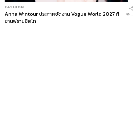
FASHION
Anna Wintour ประกาศจัดงาน Vogue World 2027 ที่
...
ซานฟรานซิสโก
News
Wealth
Pop
Podcast
Video
Now
Opinion
Careers
Events
Privacy
About
Contact
Policy
FOR
ADVERTISING
MEMBERSHIP