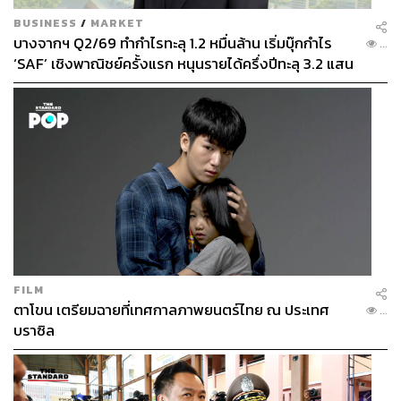
BUSINESS
/
MARKET
พรนภัส ชำนาญค้า
บางจากฯ Q2/69 ทำกำไรทะลุ 1.2 หมื่นล้าน เริ่มบุ๊กกำไร
...
พิสูจน์อักษร สำนักข่าว THE STANDARD
‘SAF’ เชิงพาณิชย์ครั้งแรก หนุนรายได้ครึ่งปีทะลุ 3.2 แสน
ล้าน
FILM
ตาโขน เตรียมฉายที่เทศกาลภาพยนตร์ไทย ณ ประเทศ
...
บราซิล