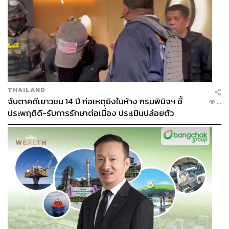
e-ae-makes-powerful-first-impression-in-poster-for-up
coming-drama
https://www.soompi.com/article/1383798wpp/kim-he
e-ae-and-park-hae-jun-stand-off-in-new-poster-for-up
coming-drama
https://www.sedaily.com/NewsVIew/1Z0CLGG1BS
THAILAND
TAGS:
K-Series
ซีรีส์เกาหลี
A World of Married Couple
จับตาคดีเยาวชน 14 ปี ก่อเหตุยิงในห้าง กรมพินิจฯ ชี้
...
ประพฤติดี-รับการรักษาต่อเนื่อง ประเมินปล่อยตัว
511
ABOUT THE AUTHOR