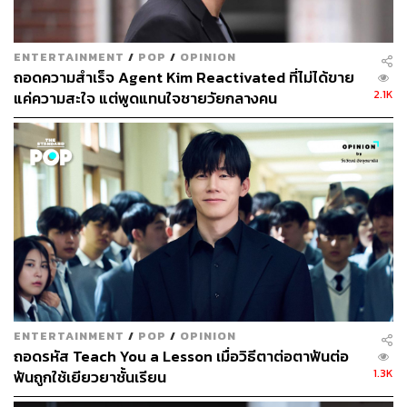
4 ปีของเธอว่า “ฉันรับเล่นซีรีส์เรื่องนี้เพราะบทเลยค่ะ ฉันไม่
คิดเลยว่าบทซีรีส์ฉบับออริจินัลจะทำให้รู้สึกเกินความคาด
หมายได้ขนาดนี้ ฉันรู้สึกทึ่งกับความแข็งแกร่งของเรื่องราว
ENTERTAINMENT
/
POP
/
OPINION
ซึ่งค่อยๆ พัฒนาขึ้นด้วยน้ำหนักและความตึงเครียดที่เพิ่มมาก
ถอดความสำเร็จ Agent Kim Reactivated ที่ไม่ได้ขาย
ขึ้น รวมถึงการให้ความสำคัญกับจิตวิทยาของตัวละครด้วย
2.1K
แค่ความสะใจ แต่พูดแทนใจชายวัยกลางคน
ค่ะ
“นอกจากนี้
A World of Married Couple
ก็เป็นซีรีส์เรื่องแรกที่
ฉันได้ร่วมงานกับ คุณพัคเฮจุนด้วย ฉันไม่รู้ว่าทำมันออกมา
ได้ดีไหม แต่ฉันรู้สึกตื่นเต้นและอารมณ์ในการแสดงของฉัน
ลื่นไหลไปได้เรื่อยๆ จนกว่าผู้กำกับจะสั่งคัตเลยค่ะ”
ENTERTAINMENT
/
POP
/
OPINION
ถอดรหัส Teach You a Lesson เมื่อวิธีตาต่อตาฟันต่อ
1.3K
ฟันถูกใช้เยียวยาชั้นเรียน