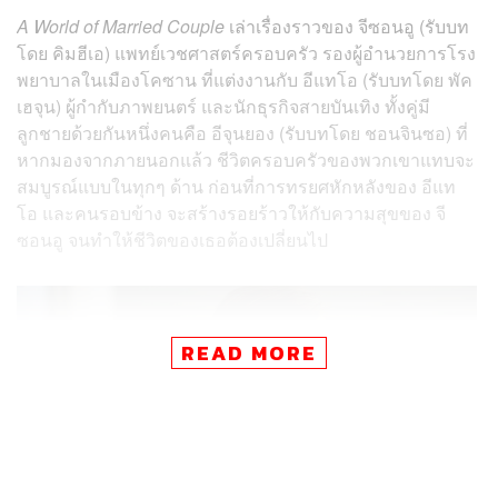
A World of Married Couple
เล่าเรื่องราวของ จีซอนอู (รับบท
โดย คิมฮีเอ) แพทย์เวชศาสตร์ครอบครัว รองผู้อำนวยการโรง
พยาบาลในเมืองโคซาน ที่แต่งงานกับ อีแทโอ (รับบทโดย พัค
เฮจุน) ผู้กำกับภาพยนตร์ และนักธุรกิจสายบันเทิง ทั้งคู่มี
ลูกชายด้วยกันหนึ่งคนคือ อีจุนยอง (รับบทโดย ชอนจินซอ) ที่
หากมองจากภายนอกแล้ว ชีวิตครอบครัวของพวกเขาแทบจะ
สมบูรณ์แบบในทุกๆ ด้าน ก่อนที่การทรยศหักหลังของ อีแท
โอ และคนรอบข้าง จะสร้างรอยร้าวให้กับความสุขของ จี
ซอนอู จนทำให้ชีวิตของเธอต้องเปลี่ยนไป
READ MORE