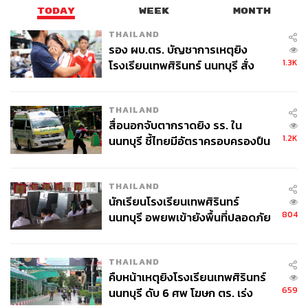
TODAY
WEEK
MONTH
A World of Married Couple
ออกอากาศทุกวันศุกร์และเสาร์
เวลา 22.50 น. (ตามเวลาประเทศเกาหลี) ทางช่อง JTBC เริ่ม
THAILAND
รอง ผบ.ตร. บัญชาการเหตุยิง
วันที่ 27 มีนาคม 2020 แฟนซีรีส์ชาวไทยสามารถติดตามได้
1.3K
โรงเรียนเทพศิรินทร์ นนทบุรี สั่ง
ทาง Viu เริ่มวันที่ 28 มีนาคม 2020
ค้นหา 2 รอบยืนยันไร้คนติดค้าง พบ
ศพปู่-ย่าที่บ้านพักผู้ก่อเหตุ
คลิกชมตัวอย่างซีรีส์
THAILAND
สื่อนอกจับตากราดยิง รร. ใน
1.2K
นนทบุรี ชี้ไทยมีอัตราครอบครองปืน
สูงในระดับต้นของภูมิภาค
THAILAND
นักเรียนโรงเรียนเทพศิรินทร์
804
นนทบุรี อพยพเข้ายังพื้นที่ปลอดภัย
ชั่วคราว หลังเหตุใช้อาวุธปืนภายใน
โรงเรียนคลี่คลาย
THAILAND
คืบหน้าเหตุยิงโรงเรียนเทพศิรินทร์
659
นนทบุรี ดับ 6 ศพ โฆษก ตร. เร่ง