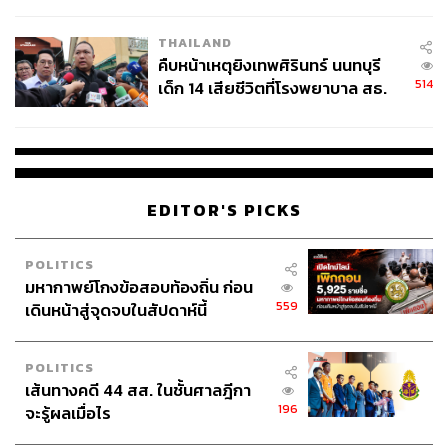
สอบปมขโมยปืนปู่ก่อเหตุ
THAILAND
คืบหน้าเหตุยิงเทพศิรินทร์ นนทบุรี
514
เด็ก 14 เสียชีวิตที่โรงพยาบาล สธ.
ยืนยันครูเสียชีวิต 5 ราย เจ็บ 22
ราย
EDITOR'S PICKS
POLITICS
มหากาพย์โกงข้อสอบท้องถิ่น ก่อน
559
เดินหน้าสู่จุดจบในสัปดาห์นี้
คิมฮีเอ นักแสดงหญิง วัย 53 ปี เดบิวต์เข้าสู่วงการบันเทิงจาก
ภาพยนตร์เรื่อง
The First Day Of The Twentieth Year
(1983)
POLITICS
และมีผลงานซีรีส์อย่าง
Son and Daughter
,
Snow Flower
,
เส้นทางคดี 44 สส. ในชั้นศาลฎีกา
Midas
ก่อนที่ผลงานซีรีส์ลำดับที่ 11 อย่าง
How Long I’ve
196
จะรู้ผลเมื่อไร
Kissed
(2012) จะส่งให้เธอคว้ารางวัลนักแสดงหญิงยอดเยี่ยม