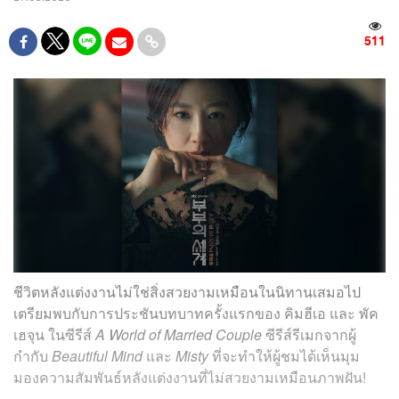
511
ชีวิตหลังแต่งงานไม่ใช่สิ่งสวยงามเหมือนในนิทานเสมอไป
เตรียมพบกับการประชันบทบาทครั้งแรกของ คิมฮีเอ และ พัค
เฮจุน ในซีรีส์
A World of Married Couple
ซีรีส์รีเมกจากผู้
กำกับ
Beautiful Mind
และ
Misty
ที่จะทำให้ผู้ชมได้เห็นมุม
มองความสัมพันธ์หลังแต่งงานที่ไม่สวยงามเหมือนภาพฝัน!