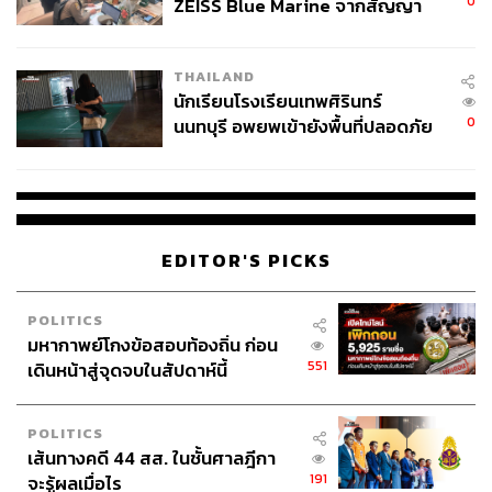
0
ZEISS Blue Marine จากสัญญา
ผลิต 8.3 ล้าน สู่ข้อพิพาท ‘มา
เวลล์ฯ’ ฟ้อง ‘โทน บางแค’ ผิดนัด
THAILAND
จ่ายหนี้-แอบระบุแบรนด์
นักเรียนโรงเรียนเทพศิรินทร์
0
นนทบุรี อพยพเข้ายังพื้นที่ปลอดภัย
ชั่วคราว หลังเหตุใช้อาวุธปืนภายใน
โรงเรียนคลี่คลาย
EDITOR'S PICKS
POLITICS
มหากาพย์โกงข้อสอบท้องถิ่น ก่อน
551
เดินหน้าสู่จุดจบในสัปดาห์นี้
POLITICS
เส้นทางคดี 44 สส. ในชั้นศาลฎีกา
191
จะรู้ผลเมื่อไร