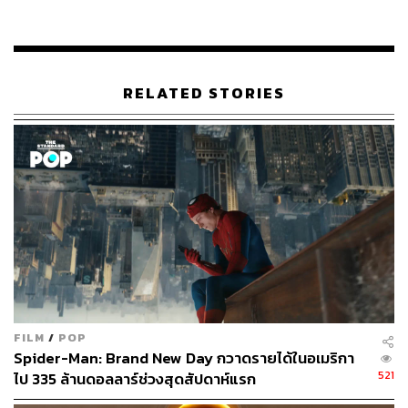
ไหนเหมือนเขา การจากไปของบ๊อบให้ความรู้สึกเหมือนแสง
สว่างที่เกิดดับลงในชีวิต และผมจะไม่มีวันลืมเขา”
เตรียมรับของขวัญวันคริสต์มาสสุดพิเศษจาก บ๊อบ เจ้าแมว
RELATED STORIES
ขนฟูที่ผู้คนทั่วโลกต่างหลงรัก เพื่อบันทึกเรื่องราวแสนอบอุ่น
ของมันเอาไว้ความทรงจำใน
A Gift from Bob ของขวัญจากบ๊
อบ
พร้อมกันวันที่ 24 ธันวาคมนี้ ในโรงภาพยนตร์
สามารถรับชมตัวอย่างภาพยนตร์ได้ที่
FILM
/
POP
Spider-Man: Brand New Day กวาดรายได้ในอเมริกา
521
ไป 335 ล้านดอลลาร์ช่วงสุดสัปดาห์แรก