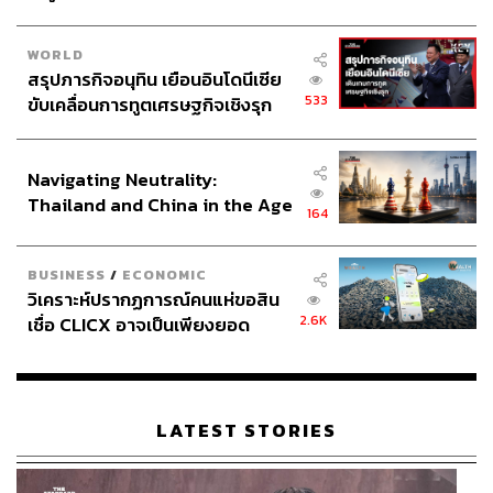
WORLD
สรุปภารกิจอนุทิน เยือนอินโดนีเซีย
533
ขับเคลื่อนการทูตเศรษฐกิจเชิงรุก
ประกาศหุ้นส่วนยุทธศาสตร์ไทย –
อินโดนีเซีย
Navigating Neutrality:
Thailand and China in the Age
164
of a New Global Order
BUSINESS
/
ECONOMIC
วิเคราะห์ปรากฏการณ์คนแห่ขอสิน
2.6K
เชื่อ CLICX อาจเป็นเพียงยอด
ภูเขาน้ำแข็ง ของปัญหาหนี้ครัว
เรือนไทยที่ถูกซุกไว้
LATEST STORIES