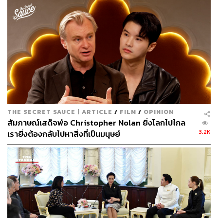
พิสูจน์อักษร: ลักษณ์นารา พักตร์เพียงจันทร์
TAGS:
ภาพยนตร์
เทศกาลคริสต์มาส
Christmas
A Gift from Bob
THE SECRET SAUCE | ARTICLE
/
FILM
/
OPINION
สัมภาษณ์เสด็จพ่อ Christopher Nolan ยิ่งโลกไปไกล
3.2K
เรายิ่งต้องกลับไปหาสิ่งที่เป็นมนุษย์
191
ABOUT THE AUTHOR
สุพัฒน์ ศิวะพรพันธ์