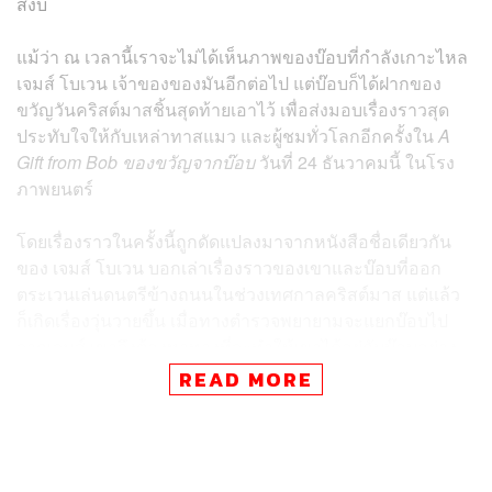
สงบ
แม้ว่า ณ เวลานี้เราจะไม่ได้เห็นภาพของบ๊อบที่กำลังเกาะไหล
เจมส์ โบเวน เจ้าของของมันอีกต่อไป แต่บ๊อบก็ได้ฝากของ
ขวัญวันคริสต์มาสชิ้นสุดท้ายเอาไว้ เพื่อส่งมอบเรื่องราวสุด
ประทับใจให้กับเหล่าทาสแมว และผู้ชมทั่วโลกอีกครั้งใน
A
Gift from Bob
ของขวัญจากบ๊อบ
วันที่ 24 ธันวาคมนี้ ในโรง
ภาพยนตร์
โดยเรื่องราวในครั้งนี้ถูกดัดแปลงมาจากหนังสือชื่อเดียวกัน
ของ
เจมส์ โบเวน บอกเล่าเรื่องราวของเขาและบ๊อบที่ออก
ตระเวนเล่นดนตรีข้างถนนในช่วงเทศกาลคริสต์มาส แต่แล้ว
ก็เกิดเรื่องวุ่นวายขึ้น เมื่อทางตำรวจพยายามจะแยกบ๊อบไป
จากเจมส์ เขาจึงต้องหาทางที่จะทำให้เขาได้อยู่กับบ๊อบอย่าง
ถูกกฎหมาย และกลายเป็นจุดเริ่มต้นที่ทำให้เขาตัดสินใจ
READ MORE
ลงมือเขียนหนังสือเพื่อบอกเล่าเรื่องราวของตัวเองและบ๊อบให้
เหล่าทาสแมวทั่วโลกได้รับรู้
กำกับภาพยนตร์โดย ชาร์ลส์ มาร์ติน สมิธ นักแสดงและผู้