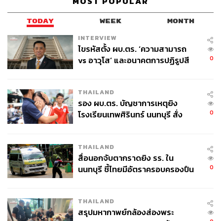
MOST POPULAR
TODAY
WEEK
MONTH
INTERVIEW
ไขรหัสตั้ง ผบ.ตร. ‘ความสามารถ
0
vs อาวุโส’ และอนาคตการปฏิรูปสี
กากี กับ พล.ต.อ. เอก อังสนานนท์
THAILAND
รอง ผบ.ตร. บัญชาการเหตุยิง
0
โรงเรียนเทพศิรินทร์ นนทบุรี สั่ง
ค้นหา 2 รอบยืนยันไร้คนติดค้าง พบ
ศพปู่-ย่าที่บ้านพักผู้ก่อเหตุ
THAILAND
สื่อนอกจับตากราดยิง รร. ใน
0
นนทบุรี ชี้ไทยมีอัตราครอบครองปืน
สูงในระดับต้นของภูมิภาค
THAILAND
สรุปมหากาพย์กล้องส่องพระ