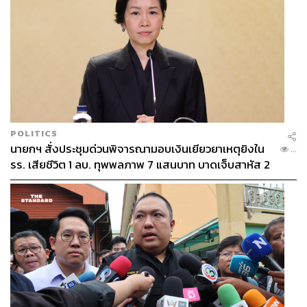
POLITICS
นายกฯ สั่งประชุมด่วนพิจารณามอบเงินเยียวยาเหตุยิงใน
...
รร. เสียชีวิต 1 ลบ. ทุพพลภาพ 7 แสนบาท บาดเจ็บสาหัส 2
แสนบาท บาดเจ็บเล็กน้อย 1 แสนบาท