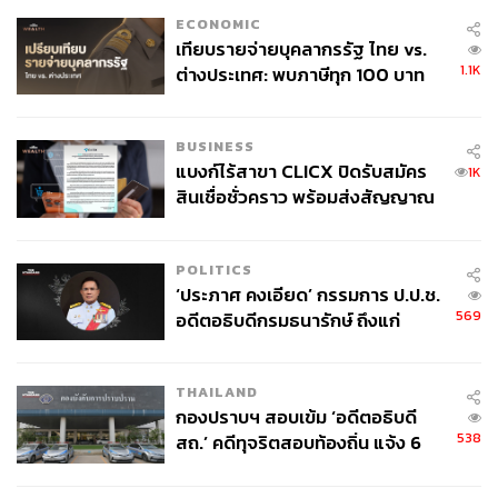
ECONOMIC
เทียบรายจ่ายบุคลากรรัฐ ไทย vs.
1.1K
ต่างประเทศ: พบภาษีทุก 100 บาท
ของคนไทยใช้ไปกับข้าราชการเฉียด
40 บาท
BUSINESS
แบงก์ไร้สาขา CLICX ปิดรับสมัคร
1K
สินเชื่อชั่วคราว พร้อมส่งสัญญาณ
เตือนกลุ่มกู้เงินผิดวัตถุประสงค์-ให้
ข้อมูลเท็จ เตรียมดำเนินคดีเด็ดขาด
POLITICS
‘ประภาศ คงเอียด’ กรรมการ ป.ป.ช.
569
อดีตอธิบดีกรมธนารักษ์ ถึงแก่
อนิจกรรม
THAILAND
กองปราบฯ สอบเข้ม ‘อดีตอธิบดี
538
สถ.’ คดีทุจริตสอบท้องถิ่น แจ้ง 6
ข้อหาหนัก จ่อชง ป.ป.ช. 12 ส.ค. นี้