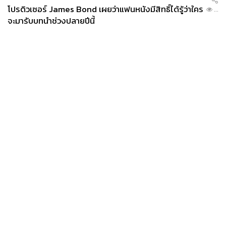
โปรดิวเซอร์ James Bond เผยว่าแฟนหนังมีสิทธิ์ได้รู้ว่าใคร
...
จะมารับบทนำช่วงปลายปีนี้
News
Wealth
Pop
Podcast
Video
Now
Opinion
Careers
Events
Privacy
About
Contact
Policy
FOR
ADVERTISING
MEMBERSHIP