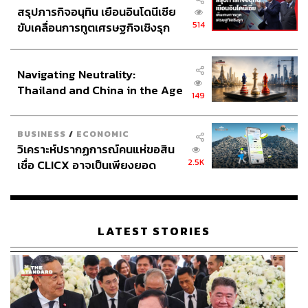
สรุปภารกิจอนุทิน เยือนอินโดนีเซีย
514
ขับเคลื่อนการทูตเศรษฐกิจเชิงรุก
ประกาศหุ้นส่วนยุทธศาสตร์ไทย –
อินโดนีเซีย
Navigating Neutrality:
Thailand and China in the Age
149
of a New Global Order
BUSINESS
/
ECONOMIC
วิเคราะห์ปรากฏการณ์คนแห่ขอสิน
2.5K
เชื่อ CLICX อาจเป็นเพียงยอด
ภูเขาน้ำแข็ง ของปัญหาหนี้ครัว
เรือนไทยที่ถูกซุกไว้
LATEST STORIES