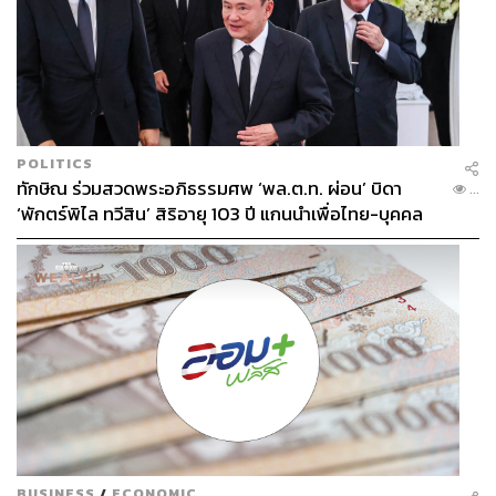
POLITICS
ทักษิณ ร่วมสวดพระอภิธรรมศพ ‘พล.ต.ท. ผ่อน’ บิดา
...
‘พักตร์พิไล ทวีสิน’ สิริอายุ 103 ปี แกนนำเพื่อไทย-บุคคล
หลากวงการร่วมอาลัย
BUSINESS
/
ECONOMIC