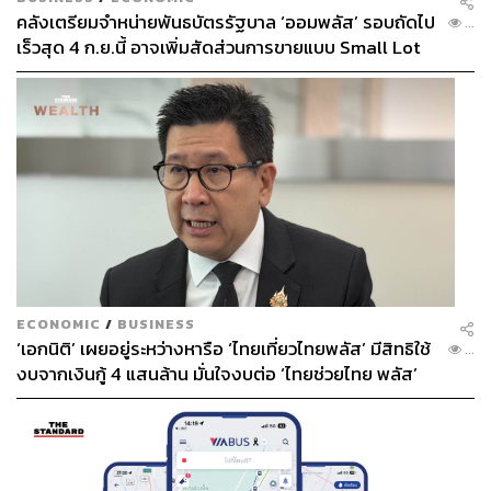
คลังเตรียมจำหน่ายพันธบัตรรัฐบาล ‘ออมพลัส’ รอบถัดไป
...
เร็วสุด 4 ก.ย.นี้ อาจเพิ่มสัดส่วนการขายแบบ Small Lot
First มากขึ้น
ECONOMIC
/
BUSINESS
‘เอกนิติ’ เผยอยู่ระหว่างหารือ ‘ไทยเที่ยวไทยพลัส’ มีสิทธิใช้
...
งบจากเงินกู้ 4 แสนล้าน มั่นใจงบต่อ ‘ไทยช่วยไทย พลัส’
เฟส 2 มีเพียงพอ