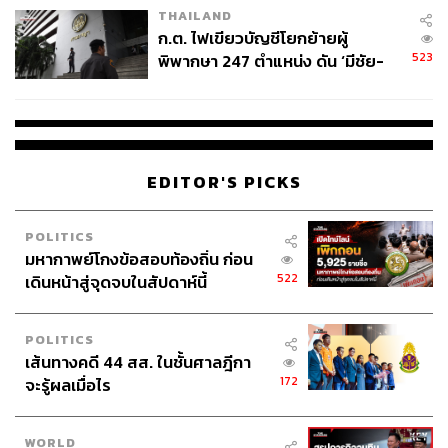
THAILAND
ก.ต. ไฟเขียวบัญชีโยกย้ายผู้
523
พิพากษา 247 ตำแหน่ง ดัน ‘มีชัย-
สรรพวิทย์’ คุมศาลอาญา-แพ่ง ‘วิธู
ร’ นั่งประธานศาลอุทธรณ์
EDITOR'S PICKS
POLITICS
มหากาพย์โกงข้อสอบท้องถิ่น ก่อน
522
เดินหน้าสู่จุดจบในสัปดาห์นี้
POLITICS
เส้นทางคดี 44 สส. ในชั้นศาลฎีกา
172
จะรู้ผลเมื่อไร
WORLD