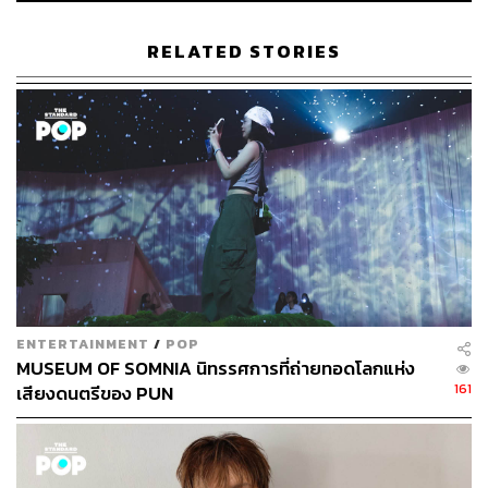
RELATED STORIES
234
ABOUT THE AUTHOR
สุพัฒน์ ศิวะพรพันธ์
Content Creator ผู้หลงใหลในทุกศาสตร์และ
ENTERTAINMENT
/
POP
วัฒนธรรมของประเทศญี่ปุ่น
MUSEUM OF SOMNIA นิทรรศการที่ถ่ายทอดโลกแห่ง
161
เสียงดนตรีของ PUN