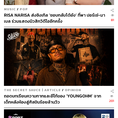
MUSIC
/
POP
RISA NARISA ส่งซิงเกิล ‘ชอบกลับได้ยัง’ ที่พา ปอร์เช่-มา
81
เบล ร่วมแสดงมิวสิกวิดีโออีกครั้ง
THE SECRET SAUCE | ARTICLE
/
OPINION
ถอดบทเรียนความกากและอีโก้ของ ‘YOUNGOHM’ จาก
201
เด็กหลังห้องสู่ศิลปินร้อยล้านวิว