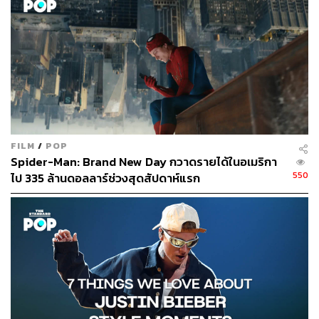
THE WAIF SUPERMODELS
ในยุค 80 ได้ถือกำเนิดซูเปอร์โมเดลขึ้น นำทัพโดย Linda
Evangelista, Naomi Campbell, Christy Turlington และ
Cindy Crawford พวกเธอเปรียบได้กับเซเลบริตี้ฝั่งแฟชั่น แม้
พวกเธอจะขึ้นแท่นระดับไอคอนแล้วก็ตาม แต่ในยุค 90
กระแสมินิมัลมาพร้อมทัพนางแบบสไตล์ใหม่ด้วยเช่นกัน หาก
ยุค 80 นางแบบเรือนร่างเซ็กซี่เป็นที่ต้องการตัว สำหรับยุค 90
FILM
/
POP
เหล่าดีไซเนอร์กลับชื่นชอบนางแบบรูปร่างผอมบาง จนเป็น
Spider-Man: Brand New Day กวาดรายได้ในอเมริกา
ที่มาของกระแสนางแบบ The Waif นำโดย Kate Moss,
550
ไป 335 ล้านดอลลาร์ช่วงสุดสัปดาห์แรก
Amber Valletta, Shalom Harlow, Kristen McMenamy,
Carolyn Murphy และ Stella Tennant ซึ่งการมาของพวกเธอ
ต่อยอดให้เทรนด์รูปร่างนางแบบที่ผอมบางกลายเป็น
มาตรฐานสำหรับวงการแฟชั่นอีกด้วย