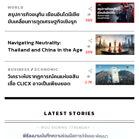
WORLD
สรุปภารกิจอนุทิน เยือนอินโดนีเซีย
565
ขับเคลื่อนการทูตเศรษฐกิจเชิงรุก
ประกาศหุ้นส่วนยุทธศาสตร์ไทย –
อินโดนีเซีย
Navigating Neutrality:
Thailand and China in the Age
209
of a New Global Order
BUSINESS
/
ECONOMIC
วิเคราะห์ปรากฏการณ์คนแห่ขอสิน
2.7K
เชื่อ CLICX อาจเป็นเพียงยอด
ภูเขาน้ำแข็ง ของปัญหาหนี้ครัว
เรือนไทยที่ถูกซุกไว้
LATEST STORIES