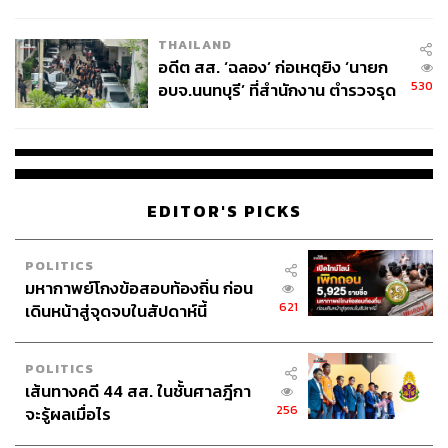
ผู้ใช้ถอดเปลี่ยนแบตเองได้ ก่อนกฎ
MINIMALIST DESIGNS
EU บังคับปีหน้า
THAILAND
อย่างที่เกริ่นไปข้างต้น กระแสมินิมัลเข้ามาล้างกระดานเท
อดีต สส. ‘ฉลอง’ ก่อเหตุยิง ‘นายก
530
รนด์ความฟู่ฟ่าจากยุค 80 กอปรกับภาวะเศรษฐกิจฟองสบู่
อบจ.นนทบุรี’ ที่สำนักงาน ตำรวจรุด
ลงพื้นที่
แตกในช่วงนั้นทำให้กระแสของแฟชั่นหันมาหาสิ่งที่เรียบง่าย
ขึ้น พร้อมการมาของดีไซเนอร์อย่าง Calvin Klein, Jil
Sander และ Helmut Lang ผู้ที่เข้ามาเขย่าวงการแฟชั่นด้วย
สไตล์ที่เรียบโก้ เน้นคัตติ้งสวยคมมากกว่าความโอ่อ่าดูด
รามาติกแบบยุค 80 สไตล์มินิมัลสร้างอิทธิพลต่อวงการแฟชั่น
EDITOR'S PICKS
อย่างมาก เพราะแมตช์เข้ากับไลฟ์สไตล์ของผู้คนที่เปลี่ยนไป
ความแม็กซิมัลกลายเป็นความเชยไปโดยปริยาย แม้แต่
POLITICS
ดีไซเนอร์ที่รุ่งเรืองในยุค 80 เช่น Versace, Mugler และอื่นๆ
มหากาพย์โกงข้อสอบท้องถิ่น ก่อน
ยังต้องปรับงานดีไซน์ของตัวเองให้รับกับยุคสมัยและเทสต์
621
เดินหน้าสู่จุดจบในสัปดาห์นี้
ของผู้บริโภคที่เปลี่ยนไป
POLITICS
เส้นทางคดี 44 สส. ในชั้นศาลฎีกา
256
จะรู้ผลเมื่อไร