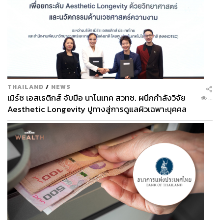
SUPERSTAR DESIGNERS
เมื่อมีนางแบบก็ต้องมีดีไซเนอร์ ยุค 90 เป็นปีทองของเหล่า
ดีไซเนอร์ด้วยเช่นกัน หลังจากเครือบริษัท LVMH จ้าง John
Galliano ให้เข้ามาดูแลแบรนด์ Givenchy ซึ่งถือเป็นเรื่องใหม่
ของวงการแฟชั่นในเวลานั้น ก่อนที่เขาจะย้ายมาที่ Dior ใน
เวลาต่อมา โดยในเวลาไล่เลี่ยกัน ชื่อของ Alexander
THAILAND
/
NEWS
McQueen ถูกพูดถึงเพียงชั่วข้ามคืนจากแฟชั่นโชว์สุดแปลก
เมิร์ซ เอสเธติกส์ จับมือ นาโนเทค สวทช. ผนึกกำลังวิจัย
...
แหวกขนบของเขา เขาสร้างมาตรฐานใหม่ให้กับวงการ
Aesthetic Longevity ปูทางสู่การดูแลผิวเฉพาะบุคคล
แฟชั่นด้วยการจัดโชว์ให้กลายเป็นภาพจำระดับไอคอนิกไป
[PR NEWS]
ตลอดกาล ใครจะลืมโชว์หุ่นยนต์พ่นสีบนเดรสของเขาไปได้
ข้ามฝั่งมาที่มิลาน แบรนด์ Gucci พลิกวิกฤตเป็นโอกาส เมื่อ
เขาตัดสินใจจ้าง Tom Ford ดีไซเนอร์ชาวอเมริกันมาพลิก
โฉมแบรนด์ใหม่ทั้งหมด Tom สร้างปาฏิหาริย์ผ่านการอัดฉีด
‘Sex’ มู้ดแอนด์โทนแบบใหม่ จน Gucci กลายเป็นที่ต้องการ
อีกครั้งได้สำเร็จ และการมาของ Marc Jacobs ที่ Louis
Vuitton ถือเป็นการตอบโต้แบรนด์ Gucci ที่ประสบความ
สำเร็จอย่างมากด้วยเช่นกัน ซึ่ง Marc วางรากฐานเสื้อผ้า