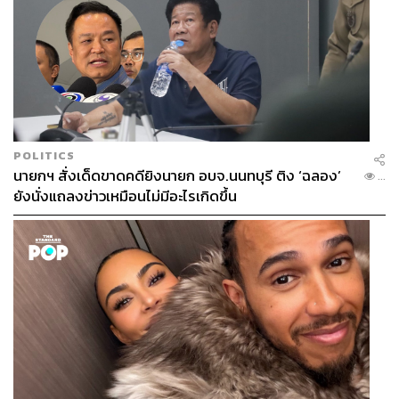
POP MUSIC
POLITICS
นายกฯ สั่งเด็ดขาดคดียิงนายก อบจ.นนทบุรี ติง ‘ฉลอง’
...
ยังนั่งแถลงข่าวเหมือนไม่มีอะไรเกิดขึ้น
ดนตรีป๊อปในยุค 90 เป็นส่วนสำคัญของป๊อปคัลเจอร์ในยุคนั้น
เกิร์ลกรุ๊ปอย่าง Spice Girls เซ็ตสแตนดาร์ดใหม่ให้กับวงการ
เพลงผ่านแฟชั่น สะท้อนคาแรกเตอร์ของแต่ละคนพร้อม
สโลแกน Girl Power สร้างอิมแพ็กต์ต่อวัยรุ่นอย่างมหาศาล
เช่นเดียวกับ Britney Spears กับซิงเกิล
…Baby One More
Time
ส่งให้ชุดนักเรียนไฮสคูลกลายเป็นยูนิฟอร์มแฟชั่นด้วย
เช่นกัน ด้านดนตรีฮิปฮอปสร้างอิทธิพลได้ไม่ต่างจากดนตรี
ป๊อป นักร้อง Aaliyah, TLC หรือแม้แต่ Destiny’s Child ขึ้น
แท่นเป็นแฟชั่นไอคอนของวัยรุ่นในช่วงนั้นผ่านสไตล์การแต่ง
ตัวมีเอกลักษณ์ในแบบของตัวเอง ซึ่งแบรนด์อย่าง Tommy