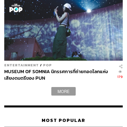
CLUELESS
ภาพยนตร์ในยุค 90 เปรียบได้กับสื่อทรงอิทธิพลหนึ่งแขนง วัย
รุ่นส่วนใหญ่มักได้แรงบันดาลใจการแต่งตัวจากตัวละครใน
ภาพยนตร์ ซึ่ง
Clueless
ภาพยนตร์แนวโรแมนติกคอเมดี้ที่
ออกฉายในปี 1995 ผ่านตัวละคร Cher Horowitz นำแสดง
โดย Alicia Silverstone เป็นภาพยนตร์ที่ได้รับการพูดถึงด้าน
แฟชั่นมากกว่าเนื้อเรื่องภาพยนตร์ สำหรับ
Clueless
เป็น
ภาพยนตร์เรื่องแรกที่ผสานแฟชั่นเข้ากับภาพยนตร์ ชุดไฮสคูล
ENTERTAINMENT
/
POP
ลายสกอตสีเหลืองของเธอกลายเป็นชุดสุดไอคอนิกจนทุกวันนี้
MUSEUM OF SOMNIA นิทรรศการที่ถ่ายทอดโลกแห่ง
179
และยังเป็นภาพยนตร์ต้นแบบให้กับเรื่องอื่นๆ ที่นำแฟชั่นเข้า
เสียงดนตรีของ PUN
มามีบทบาทสำคัญ เช่น
Sex and the City
,
Gossip Girl
,
The
Devil Wears Prada
และล่าสุดอย่าง
Emily in Paris
MORE
MOST POPULAR