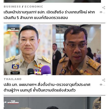
Ready-to-Wear ให้แบรนด์ Louis Vuitton ประสบความสำเร็จ
BUSINESS
/
ECONOMIC
จวบจนทุกวันนี้
เดินหน้าปราบทุนเทา! ธปท. เปิดเฮียริง ร่างเกณฑ์ใหม่ ฝาก
...
เงินเกิน 5 ล้านบาท แบงก์ต้องตรวจสอบ
THAILAND
ปลัด มท. เผยนายกฯ สั่งตั้งด่าน-ตรวจอาวุธทั่วประเทศ
...
ด้านผู้ว่าฯ นนทบุรี ย้ำเป็นความขัดแย้งส่วนตัว