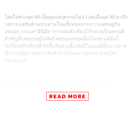
โดยในช่วงยุค 80 เป็นยุคแห่งความโอ่อ่า แต่เมื่อยุค 90 มาถึง
วงการแฟชั่นล้างกระดานใหม่ทั้งหมดจากภาวะเศรษฐกิจ
ถดถอย กระแส ‘มินิมัล’ การแต่งตัวเรียบโก้กลายเป็นเทรนด์
สำคัญที่แผ่ขยายสู่ไลฟ์สไตล์ของคนยุคนั้นไปเลย แต่นั่นก็
ไม่ใช่แค่สิ่งเดียวที่เกิดขึ้นในช่วงนั้น ยังมีโมเมนต์อีกมากมาย
ที่กลายเป็นภาพจำระดับตำนานในความทรงจำของใคร
หลายๆ คน
วันนี้ THE STANDARD POP จะพาทุกคนไปย้อนดูถึง
โมเมนต์แฟชั่นสำคัญของยุค 90 ที่ทรงอิทธิพลต่อวงการ
READ MORE
แฟชั่น
POWER COUPLE