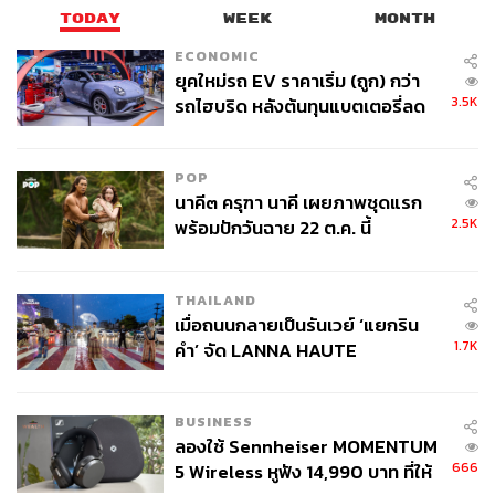
TODAY
WEEK
MONTH
ECONOMIC
ยุคใหม่รถ EV ราคาเริ่ม (ถูก) กว่า
3.5K
รถไฮบริด หลังต้นทุนแบตเตอรี่ลด
ลง - จีนแห่บุกตลาดเกิดใหม่
POP
นาคี๓ ครุฑา นาคี เผยภาพชุดแรก
2.5K
พร้อมปักวันฉาย 22 ต.ค. นี้
THAILAND
เมื่อถนนกลายเป็นรันเวย์ ‘แยกริน
1.7K
คำ’ จัด LANNA HAUTE
COUTURE กลางสายฝน
BUSINESS
ลองใช้ Sennheiser MOMENTUM
666
5 Wireless หูฟัง 14,990 บาท ที่ให้