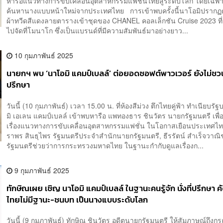
หารือแนวทางการขับเคลื่อนอุตสาหกรรมแฟชั่นไทยสู่ระดับโลก โดยเฉพ
ค้นหานางแบบหน้าใหม่จากประเทศไทย การเข้าพบครั้งนี้นาโอมิปรากฏ
ผ้าทวีดสีแดงลายตารางเข้าชุดของ CHANEL คอลเล็กชัน Cruise 2023 ที่
ไปจัดที่โมนาโก ซึ่งเป็นแบรนด์ที่มีความสัมพันธ์มาอย่างยาว...
10 กุมภาพันธ์ 2025
นายกฯ พบ ‘นาโอมิ แคมป์เบลล์’ ต่อยอดซอฟต์พาวเวอร์ ยังไม่ชวนเ
ปรึกษา
วันนี้ (10 กุมภาพันธ์) เวลา 15.00 น. ที่ห้องสีม่วง ตึกไทยคู่ฟ้า ทำเนียบร
มิ เอเลน แคมป์เบลล์ เข้าพบหารือ แพทองธาร ชินวัตร นายกรัฐมนตรี เพื่
เรื่องแนวทางการขับเคลื่อนอุตสาหกรรมแฟชั่น ในโอกาสเยือนประเทศไทย
ราพร สินธุไพร รัฐมนตรีประจำสำนักนายกรัฐมนตรี, ธีรรัตน์ สำเร็จวาณิ
รัฐมนตรีช่วยว่าการกระทรวงมหาดไทย ในฐานะกำกับดูแลเรื่องก...
9 กุมภาพันธ์ 2025
ทักษิณเผย เชิญ นาโอมิ แคมป์เบลล์ ในฐานะคนรู้จัก นั่งที่ปรึกษา ค
ไทยไม่มีฐานะ-ชนบท เป็นนางแบบระดับโลก
วันนี้ (9 กุมภาพันธ์) ทักษิณ ชินวัตร อดีตนายกรัฐมนตรี ให้สัมภาษณ์ถึงก