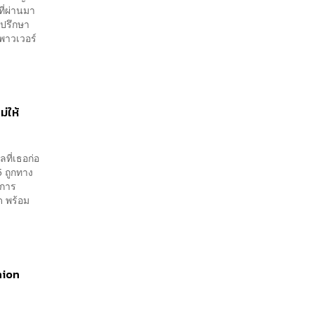
ที่ผ่านมา
่ปรึกษา
าวเวอร์
่ให้
ที่เธอก่อ
5 ถูกทาง
ะการ
ด พร้อม
hion