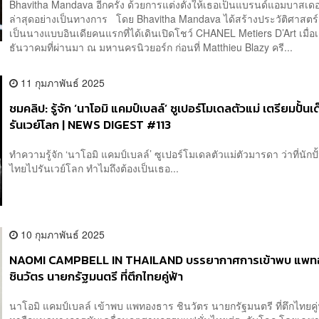
Bhavitha Mandava อีกครั้ง ด้วยการแต่งตั้งให้เธอเป็นแบรนด์แอมบาสเด
ล่าสุดอย่างเป็นทางการ โดย Bhavitha Mandava ได้สร้างประวัติศาสตร
เป็นนางแบบอินเดียคนแรกที่ได้เดินเปิดโชว์ CHANEL Metiers D’Art เมื่อ
ธันวาคมที่ผ่านมา ณ มหานครนิวยอร์ก ก่อนที่ Matthieu Blazy ครี...
11 กุมภาพันธ์ 2025
ชมคลิป: รู้จัก ‘นาโอมิ แคมป์เบลล์’ ซูเปอร์โมเดลตัวแม่ เตรียมปั้น
รันเวย์โลก | NEWS DIGEST #113
ทำความรู้จัก ‘นาโอมิ แคมป์เบลล์’ ซูเปอร์โมเดลตัวแม่ตัวมารดา ว่าที่นักปั
ไทยไปรันเวย์โลก ทำไมถึงต้องเป็นเธอ...
10 กุมภาพันธ์ 2025
NAOMI CAMPBELL IN THAILAND บรรยากาศการเข้าพบ แพท
ชินวัตร นายกรัฐมนตรี ที่ตึกไทยคู่ฟ้า
นาโอมิ แคมป์เบลล์ เข้าพบ แพทองธาร ชินวัตร นายกรัฐมนตรี ที่ตึกไทยคู่ฟ้