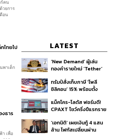
อร์คน
์ด้วยการ
เดือน
LATEST
เด็กไทยไป
‘New Demand’ ผู้เล่น
้นพาเด็ก
ทองคำรายใหม่ ‘Tether’
ทรัมป์สั่งเก็บภาษี ‘โพลี
ซิลิคอน’ 15% พร้อมตั้ง
ราคาขั้นต่ำ ตัดกำลังจีน
แม็คโคร-โลตัส ฟอร์มดี!
CPAXT โชว์ครึ่งปีแรกราย
องธาร
ได้ทะลุ 2.6 แสนล้าน เร่ง
‘เอกนิติ’ เผยเงินกู้ 4 แสน
ปรับโฉมสาขาใหม่ดันพื้นที่
ล้าน โฟกัสเปลี่ยนผ่าน
เช่าโต
า เพื่อ
พลังงาน ลุ้น ‘ไทยช่วยไทย