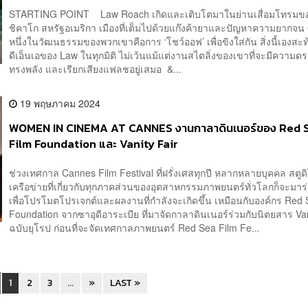
STARTING POINT Law Roach เกิดและเติบโตมาในย่านเสื่อมโทรมขอ
ชิคาโก สหรัฐอเมริกา เมืองที่เต็มไปด้วยแก๊งค้ายาและปัญหาความยากจน ซ
หนึ่งในวัฒนธรรมของพวกเขาคือการ ‘โชว์ออฟ’ เพื่อขิงใส่กัน สิ่งนี้เองสะท
ดีเอ็นเอของ Law ในทุกมิติ ไม่เว้นแม้แต่งานสไตลิ่งของเขาที่จะมีความด
ทรงพลัง และเรียกเสียงแฟลชอยู่เสมอ &...
19 พฤษภาคม 2024
WOMEN IN CINEMA AT CANNES งานกาลาดินเนอร์ของ Red 
Film Foundation และ Vanity Fair
ช่วงเทศกาล Cannes Film Festival ที่ฝรั่งเศสทุกปี หลากหลายบุคคล สตูด
เครือข่ายที่เกี่ยวกับทุกภาคส่วนของอุตสาหกรรมภาพยนตร์ทั่วโลกก็จะมาร
เพื่อโปรโมตโปรเจกต์และผลงานที่กำลังจะเกิดขึ้น เหมือนกับองค์กร Red 
Foundation จากซาอุดีอาระเบีย ที่มาจัดกาลาดินเนอร์ร่วมกับนิตยสาร Van
ฉบับยุโรป ก่อนที่จะจัดเทศกาลภาพยนตร์ Red Sea Film Fe...
1
2
3
...
»
LAST »