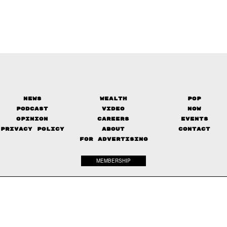
News
Wealth
Pop
Podcast
Video
Now
Opinion
Careers
Events
Privacy Policy
About
Contact
FOR ADVERTISING
MEMBERSHIP
© 2017-
2026
The Standard. All rights reserved.