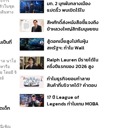
าะการ
มท. 2 บุกผับกลางเมือง
พลัส’ เฟส 2 รอประเมิน
ตัวในชุด
แปดริ้ว พบเปิดไร้ใบ
ความเหมาะสม
เดินทาง
อนุญาต-เด็กต่ำกว่า 20 ปี
สีหศักดิ์ส่งหนังสือชี้แจงถึง
ใช้บริการ ฉี่ม่วง 32 ราย
ข้าหลวงใหญ่สิทธิมนุษยชน
จ่อปิด 5 ปี
กรณีรายงาน UN ‘คลาด
สู้ดอกเบี้ยสูงไปกับหุ้น
เคลื่อน-ไม่เป็นธรรม’
ป็นที่
สหรัฐฯ: ทำไม Wall
Street ยังน่าลงทุนกว่าที่
Ralph Lauren มีรายได้ใน
คิด?
ัฐบาล นาโอ
ครึ่งปีแรกของ 2026 สูง
อหารือ
 โดยมี จิ
ขึ้นถึง 14%
ชย์
ทำไมธุรกิจยอมทำลาย
สินค้าที่บริจาคได้? คำตอบ
อาจไม่ได้อยู่ที่จริยธรรมแต่
17 ปี League of
อยู่ที่ระบบภาษี
Legends ทำไมเกม MOBA
ัดเด็ก
ในตำนานถึงไม่หายไปตาม
กาลเวลา?
รณีเชิญ