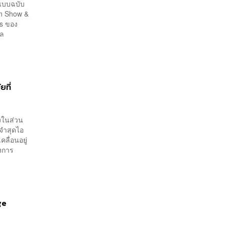
แบบฉบับ
on Show &
s ของ
ัล
ที่
่งในส่วน
พจำสุดไอ
ลื่อนอยู่
วงการ
ge