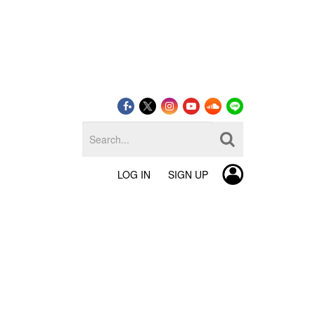
LOG IN
SIGN UP