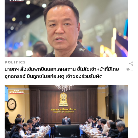
POLITICS
นายกฯ สั่งเข้มพกปืนนอกเคหสถาน ชี้ไม่ใช่เจ้าหน้าที่มีโทษ
...
อุกฉกรรจ์ ปืนถูกขโมยก่อเหตุ เจ้าของร่วมรับผิด