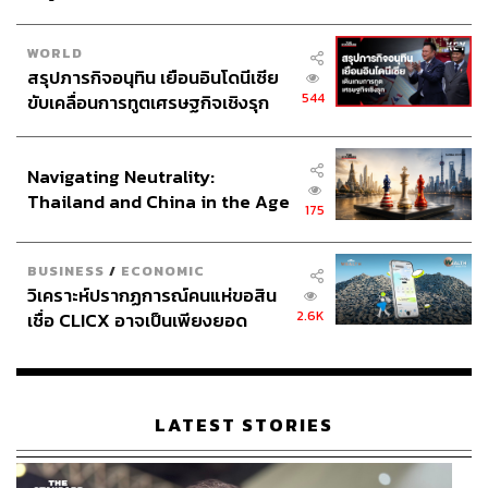
WORLD
สรุปภารกิจอนุทิน เยือนอินโดนีเซีย
544
ขับเคลื่อนการทูตเศรษฐกิจเชิงรุก
ประกาศหุ้นส่วนยุทธศาสตร์ไทย –
อินโดนีเซีย
Navigating Neutrality:
Thailand and China in the Age
175
of a New Global Order
BUSINESS
/
ECONOMIC
วิเคราะห์ปรากฏการณ์คนแห่ขอสิน
2.6K
เชื่อ CLICX อาจเป็นเพียงยอด
ภูเขาน้ำแข็ง ของปัญหาหนี้ครัว
เรือนไทยที่ถูกซุกไว้
LATEST STORIES