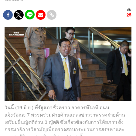
25
วันนี้ (19 มิ.ย.) ที่รัฐสภาชั่วคราว อาคารทีโอที ถนน
แจ้งวัฒนะ 7 พรรคร่วมฝ่ายค้านแถลงข่าวว่าพรรคฝ่ายค้าน
เตรียมยื่นญัตติด่วน 3 ญัตติ ซึ่งเกี่ยวข้องกับการให้สภาฯ ตั้ง
กรรมาธิการวิสามัญเพื่อตรวจสอบกระบวนการสรรหาและ