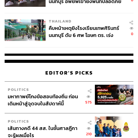
0
นนทบุรี อพยพเข้ายังพื้นที่ปลอดภัย
ชั่วคราว หลังเหตุใช้อาวุธปืนภายใน
โรงเรียนคลี่คลาย
THAILAND
คืบหน้าเหตุยิงโรงเรียนเทพศิรินทร์
0
นนทบุรี ดับ 6 ศพ โฆษก ตร. เร่ง
สอบปมขโมยปืนปู่ก่อเหตุ
EDITOR'S PICKS
POLITICS
มหากาพย์โกงข้อสอบท้องถิ่น ก่อน
575
เดินหน้าสู่จุดจบในสัปดาห์นี้
POLITICS
เส้นทางคดี 44 สส. ในชั้นศาลฎีกา
210
จะรู้ผลเมื่อไร