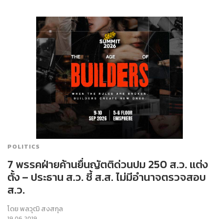
POLITICS
7 พรรคฝ่ายค้านยื่นญัตติด่วนปม 250 ส.ว. แต่ง
ตั้ง – ประธาน ส.ว. ชี้ ส.ส. ไม่มีอำนาจตรวจสอบ
ส.ว.
โดย
พลวุฒิ สงสกุล
19.06.2019