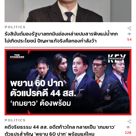
POLITICS
รังสิมันต์มองรัฐบาลถกมินอ่องหล่ายปมสารพิษแม่น้ำกก
54
ไม่เกิดประโยชน์ ปัญหาแท้จริงคือกองกำลังว้า
POLITICS
คดีจริยธรรม 44 สส. อดีตก้าวไกล กลายเป็น ‘เกมยาว’
228
ตัวแปรสำคัญ ‘พยาน 60 ปาก’ พร้อมแค่ไหน