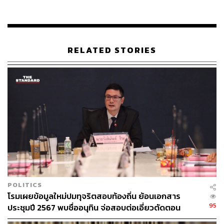
มูลก็จะต้องส่งเรื่องไปที่ศาลรัฐธรรมนูญ ซึ่งศาลจะเป็นผู้มี
อำนาจวินิจฉัยในที่สุด
ยืนยันว่าการตรวจสอบการได้มาซึ่ง ส.ว. จะต้องทำตาม
RELATED STORIES
รัฐธรรมนูญ มาตรา 82 เท่านั้น ส่วนถ้าจะตรวจสอบในส่วนงบ
ประมาณ 1,300 ล้านบาทในการเลือกตั้ง ส.ว. นั้นก็สามารถ
ทำได้ โดยตรวจสอบไปที่คณะกรรมการการเลือกตั้งในฐานะ
ผู้ใช้เงินงบประมาณ
พิสูจน์อักษร:
ภาสิณี เพิ่มพันธุ์พงศ์
TAGS:
สมาชิกสภาผู้แทนราษฎร (สส.)
พรรคฝ่ายค้าน
สมาชิกวุฒิสภา (สว.)
สมาชิกสภาผู้แทนราษฎร
POLITICS
โรมเผยข้อมูลใหม่ปมทุจริตสอบท้องถิ่น ย้อนเอกสาร
95
ประชุมปี 2567 พบชื่ออนุทิน จ่อสอบต่อเอี่ยวตัดตอน
ม.บูรพา หรือไม่