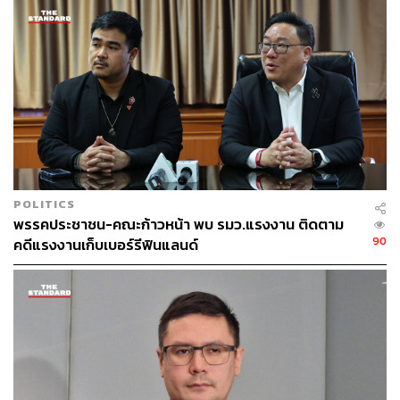
25
ABOUT THE AUTHOR
พลวุฒิ สงสกุล
Content creator การเมือง ประจำสำนักข่าว
THE STANDARD
POLITICS
พรรคประชาชน-คณะก้าวหน้า พบ รมว.แรงงาน ติดตาม
90
คดีแรงงานเก็บเบอร์รีฟินแลนด์