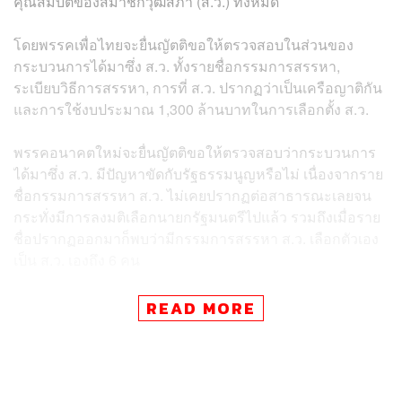
คุณสมบัติของสมาชิกวุฒิสภา (ส.ว.) ทั้งหมด
โดยพรรคเพื่อไทยจะยื่นญัตติขอให้ตรวจสอบในส่วนของ
กระบวนการได้มาซึ่ง ส.ว. ทั้งรายชื่อกรรมการสรรหา,
ระเบียบวิธีการสรรหา, การที่ ส.ว. ปรากฏว่าเป็นเครือญาติกัน
และการใช้งบประมาณ 1,300 ล้านบาทในการเลือกตั้ง ส.ว.
พรรคอนาคตใหม่จะยื่นญัตติขอให้ตรวจสอบว่ากระบวนการ
ได้มาซึ่ง ส.ว. มีปัญหาขัดกับรัฐธรรมนูญหรือไม่ เนื่องจากราย
ชื่อกรรมการสรรหา ส.ว. ไม่เคยปรากฏต่อสาธารณะเลยจน
กระทั่งมีการลงมติเลือกนายกรัฐมนตรีไปแล้ว รวมถึงเมื่อราย
ชื่อปรากฏออกมาก็พบว่ามีกรรมการสรรหา ส.ว. เลือกตัวเอง
เป็น ส.ว. เองถึง 6 คน
ขณะที่พรรคพลังปวงชนไทยจะยื่นญัตติขอให้ตรวจสอบ
READ MORE
ว่าการกระทำของ ส.ว. ในการลงมติเลือกนายกรัฐมนตรีขัด
ต่อรัฐธรรมนูญ มาตรา 113 และ 114 ซึ่งเป็นเรื่องเกี่ยวกับ
จริยธรรมซึ่งระบุว่า ส.ว. ต้องไม่ฝักใฝ่พรรคการเมืองใด แต่
การลงมติเลือกนายกรัฐมนตรีที่ผ่านมาปรากฏว่า ส.ว. ลงมติ