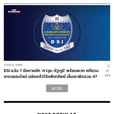
THAILAND
DSI แจ้ง 7 ข้อหาหนัก ‘ภาวุธ-รัฐภูมิ’ พร้อมพวก คดีชวน
204
เทรดออนไลน์ ปล่อยตัวไร้หลักทรัพย์ เล็งเอาผิดรวม 47
ราย
MORE