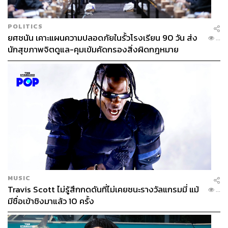
POLITICS
ยศชนัน เคาะแผนความปลอดภัยในรั้วโรงเรียน 90 วัน ส่ง
...
นักสุขภาพจิตดูแล-คุมเข้มคัดกรองสิ่งผิดกฎหมาย
MUSIC
Travis Scott ไม่รู้สึกกดดันที่ไม่เคยชนะรางวัลแกรมมี่ แม้
...
มีชื่อเข้าชิงมาแล้ว 10 ครั้ง