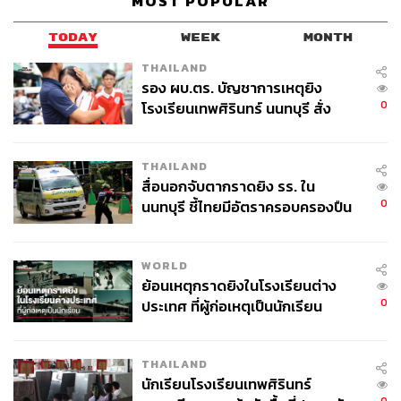
MOST POPULAR
TODAY
WEEK
MONTH
THAILAND
รอง ผบ.ตร. บัญชาการเหตุยิง
0
โรงเรียนเทพศิรินทร์ นนทบุรี สั่ง
ค้นหา 2 รอบยืนยันไร้คนติดค้าง พบ
ศพปู่-ย่าที่บ้านพักผู้ก่อเหตุ
THAILAND
สื่อนอกจับตากราดยิง รร. ใน
0
นนทบุรี ชี้ไทยมีอัตราครอบครองปืน
สูงในระดับต้นของภูมิภาค
WORLD
ย้อนเหตุกราดยิงในโรงเรียนต่าง
0
ประเทศ ที่ผู้ก่อเหตุเป็นนักเรียน
THAILAND
นักเรียนโรงเรียนเทพศิรินทร์