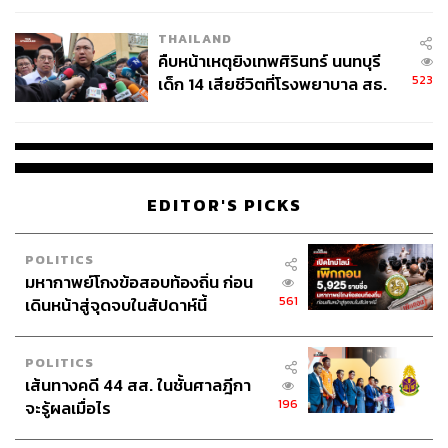
THAILAND
คืบหน้าเหตุยิงเทพศิรินทร์ นนทบุรี
523
เด็ก 14 เสียชีวิตที่โรงพยาบาล สธ.
ยืนยันครูเสียชีวิต 5 ราย เจ็บ 22
ราย
EDITOR'S PICKS
POLITICS
มหากาพย์โกงข้อสอบท้องถิ่น ก่อน
561
เดินหน้าสู่จุดจบในสัปดาห์นี้
POLITICS
เส้นทางคดี 44 สส. ในชั้นศาลฎีกา
196
จะรู้ผลเมื่อไร