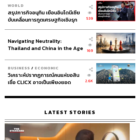
WORLD
สรุปภารกิจอนุทิน เยือนอินโดนีเซีย
539
ขับเคลื่อนการทูตเศรษฐกิจเชิงรุก
ประกาศหุ้นส่วนยุทธศาสตร์ไทย –
อินโดนีเซีย
Navigating Neutrality:
Thailand and China in the Age
169
of a New Global Order
BUSINESS
/
ECONOMIC
วิเคราะห์ปรากฏการณ์คนแห่ขอสิน
2.6K
เชื่อ CLICX อาจเป็นเพียงยอด
ภูเขาน้ำแข็ง ของปัญหาหนี้ครัว
เรือนไทยที่ถูกซุกไว้
LATEST STORIES