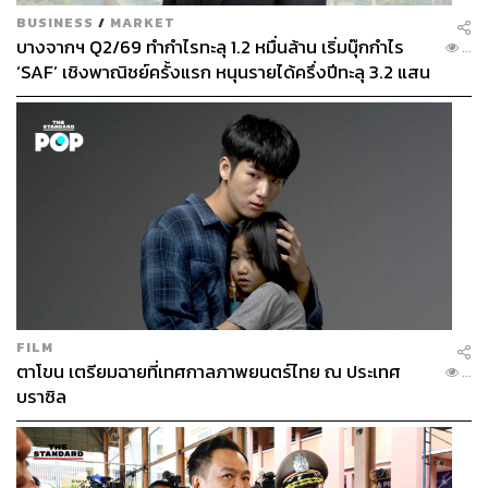
BUSINESS
/
MARKET
บางจากฯ Q2/69 ทำกำไรทะลุ 1.2 หมื่นล้าน เริ่มบุ๊กกำไร
...
‘SAF’ เชิงพาณิชย์ครั้งแรก หนุนรายได้ครึ่งปีทะลุ 3.2 แสน
ล้าน
FILM
ตาโขน เตรียมฉายที่เทศกาลภาพยนตร์ไทย ณ ประเทศ
...
บราซิล