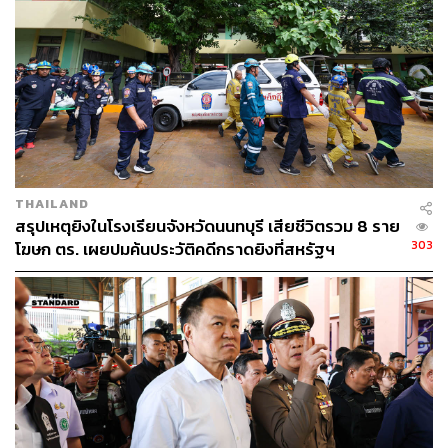
496
ABOUT THE AUTHOR
THE STANDARD TEAM
กองบรรณาธิการ THE STANDARD
THAILAND
สรุปเหตุยิงในโรงเรียนจังหวัดนนทบุรี เสียชีวิตรวม 8 ราย
303
โฆษก ตร. เผยปมค้นประวัติคดีกราดยิงที่สหรัฐฯ