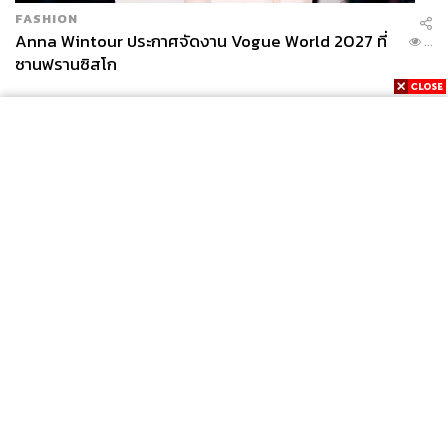
FASHION
Anna Wintour ประกาศจัดงาน Vogue World 2027 ที่
...
ซานฟรานซิสโก
News
Wealth
Pop
Podcast
Video
Now
Opinion
Careers
Events
Privacy
About
Contact
Policy
FOR
ADVERTISING
MEMBERSHIP