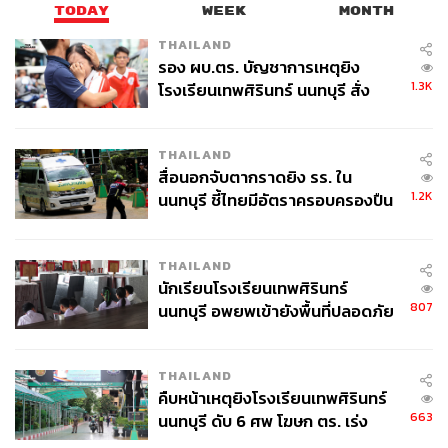
TODAY
WEEK
MONTH
THAILAND
รอง ผบ.ตร. บัญชาการเหตุยิง
1.3K
โรงเรียนเทพศิรินทร์ นนทบุรี สั่ง
ค้นหา 2 รอบยืนยันไร้คนติดค้าง พบ
ศพปู่-ย่าที่บ้านพักผู้ก่อเหตุ
THAILAND
สื่อนอกจับตากราดยิง รร. ใน
1.2K
นนทบุรี ชี้ไทยมีอัตราครอบครองปืน
สูงในระดับต้นของภูมิภาค
THAILAND
นักเรียนโรงเรียนเทพศิรินทร์
807
นนทบุรี อพยพเข้ายังพื้นที่ปลอดภัย
ชั่วคราว หลังเหตุใช้อาวุธปืนภายใน
โรงเรียนคลี่คลาย
THAILAND
คืบหน้าเหตุยิงโรงเรียนเทพศิรินทร์
663
นนทบุรี ดับ 6 ศพ โฆษก ตร. เร่ง
สอบปมขโมยปืนปู่ก่อเหตุ