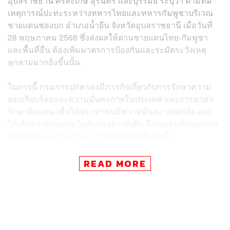
อุบลราชธานี ศรีสะเกษ สุรินทร์ และบุรีรัมย์ ระบุว่า ตามที่มี
เหตุการณ์ปะทะระหว่างทหารไทยและทหารกัมพูชาบริเวณ
ชายแดนช่องบก อำเภอน้ำยืน จังหวัดอุบลราชธานี เมื่อวันที่
28 พฤษภาคม 2568 ซึ่งส่งผลให้ด่านชายแดนไทย-กัมพูชา
และพื้นที่อื่น ต้องเพิ่มมาตรการป้องกันและระมัดระวังเหตุ
ลุกลามมากยิ่งขึ้นนั้น
ในการนี้ กรมการปกครองมีภารกิจเกี่ยวกับการรักษาความ
สงบเรียบร้อยและความมั่นคงภายในประเทศ และการอาสา
รักษาดินแดน เพื่อให้ประชาชนมีความมั่นคง ปลอดภัย และ
ให้เกิดความสงบสุขในสังคมอย่างยั่งยืน จึงขอเน้นย้ำแนวทาง
ปฏิบัติเพื่อรองรับสถานการณ์ที่อาจเกิดขึ้น ดังนี้
1. ให้ผู้ว่าราชการจังหวัดสั่งการให้นายอำเภอ กำนัน ผู้ใหญ่
READ MORE
บ้าน ผู้ช่วยผู้ใหญ่บ้านและชุดรักษาความปลอดภัยหมู่บ้าน
(ชรบ.) ดำเนินการตามภารกิจการดูแลความมั่นคงภายในให้
ความสำคัญสูงสุดในการดูแลความปลอดภัยของพี่น้อง
ประชาชน โดยประเมินสถานการณ์ จำนวนประชาชนใน
พื้นที่เสี่ยง ชี้แจงแผนอพยพประชาชน กำหนดจุดรวมพล และ