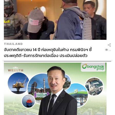
THAILAND
จับตาคดีเยาวชน 14 ปี ก่อเหตุยิงในห้าง กรมพินิจฯ ชี้
...
ประพฤติดี-รับการรักษาต่อเนื่อง ประเมินปล่อยตัว