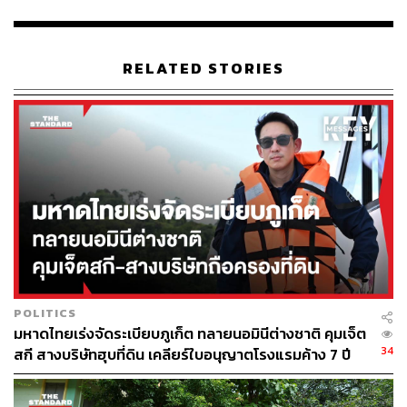
และแจ้งข่าวสารทางราชการให้ประชาชนทราบอย่างต่อ
เนื่อง เพื่อไม่ให้เกิดความตื่นตระหนกและสามารถปฏิบัติตน
ได้เมื่อเกิดสถานการณ์
RELATED STORIES
4. กรณีเกิดสถานการณ์ความไม่สงบอันส่งผลต่อความ
ปลอดภัยของประชาชนในพื้นที่ ให้จังหวัดรายงาน
สถานการณ์ให้กรมการปกครองทราบในวาระแรกโดยเร็ว
ที่สุดจนกว่าสถานการณ์จะคลี่คลาย
TAGS:
บุรีรัมย์
สุรินทร์
ตราด
ศรีสะเกษ
ความสัมพันธ์ไทย-กัมพูชา
ชายแดนไทย
กระทรวงมหาดไทย
จันทบุรี
อุบลราชธานี
Cambodia
สระแก้ว
POLITICS
มหาดไทยเร่งจัดระเบียบภูเก็ต ทลายนอมินีต่างชาติ คุมเจ็ต
34
สกี สางบริษัทฮุบที่ดิน เคลียร์ใบอนุญาตโรงแรมค้าง 7 ปี