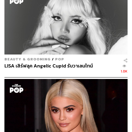
ความยืดหยุ่น ฟินิชของเนื้อสัมผัสกึ่งแมตต์แต่ยังคง
ความชุ่มชื่น ติดทนนาน
(990 บาท)
BEAUTY & GROOMING
/
POP
LISA เสิร์ฟลุค Angelic Cupid รับวาเลนไทน์
1.0K
หน้าบวมทุกเช้า
ปัญหา:
หลายคนมีปัญหาตื่นมาแล้วหน้าบวม แม้จะแต่งหน้า