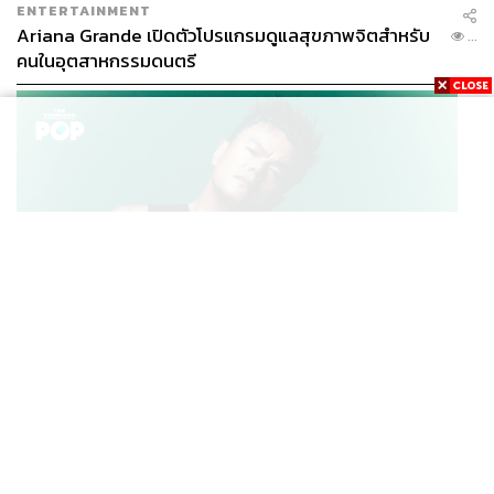
ENTERTAINMENT
ช่วยให้การทาลิปสติกของสาวปากคล้ำมีความสุขมากขึ้น
Ariana Grande เปิดตัวโปรแกรมดูแลสุขภาพจิตสำหรับ
...
คนในอุตสาหกรรมดนตรี
K-POP
JYP จ่ายเงินกว่า 46 ล้านบาทต่อปี สำหรับการทำโรงอาหา
...
รออร์แกนิกในบริษัท
Editor’s Pick
Dior 999 Ultra Rouge จงสนุกกับสีแดงไปกับลิปสติกสี
แดงแรงฤทธิ์ขายดีที่สุดของ Dior เบอร์ 999 ซึ่งเป็นสี
เดียวกับที่ทาบนริมฝีปากของ นาตาลี พอร์ตแมน พรี