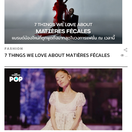
FASHION
7 THINGS WE LOVE ABOUT MATIÈRES FÉCALES
...
เป็นคนปากคล้ำ แต่ชื่นชอบลิปสติกสีแดง
ปัญหา:
ปัญหาของคนที่มีริมฝีปากดำคล้ำ คือทาลิปสติกแล้วสี
เพี้ยน ไม่สวยสดเหมือนสีจริง
วิธีแก้:
แต้มคอนซีลเลอร์ปริมาณที่พอเหมาะตามริมฝีปาก
เกลี่ยด้วยนิ้วมืออย่างเบามือ กดให้สีคอนซีลเลอร์ติดผิว ใช้แป้ง
ฝุ่นทาทับเบาๆ ก่อนจะทาลิปสติกสีแดงหรือสีที่ชอบ วิธีนี้ช่วย
ให้ได้สีลิปสติกที่ชัดเจน สีไม่ดรอปหรือเพี้ยน ไม่แนะนำให้ทา
ลิปสติกลงไปบนคอนซีลเลอร์ที่ยังไม่ได้ทาแป้งทับ เพราะจะ
ทำให้สีคอนซีลเลอร์กับสีลิปสติกผสมกันจนเป็นสีอื่น เทคนิคนี้