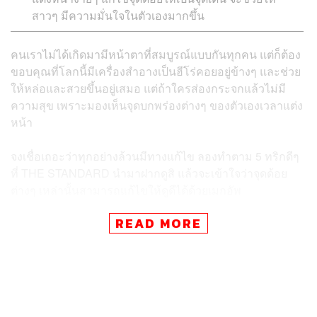
สาวๆ มีความมั่นใจในตัวเองมากขึ้น
คนเราไม่ได้เกิดมามีหน้าตาที่สมบูรณ์แบบกันทุกคน แต่ก็ต้อง
ขอบคุณที่โลกนี้มีเครื่องสำอางเป็นฮีโร่คอยอยู่ข้างๆ และช่วย
ให้หล่อและสวยขึ้นอยู่เสมอ แต่ถ้าใครส่องกระจกแล้วไม่มี
ความสุข เพราะมองเห็นจุดบกพร่องต่างๆ ของตัวเองเวลาแต่ง
หน้า
จงเชื่อเถอะว่าทุกอย่างล้วนมีทางแก้ไข ลองทำตาม 5 ทริกดีๆ
ที่ THE STANDARD นำมาฝากดูสิ แล้วจะเข้าใจว่าจุดด้อย
ต่างๆ เหล่านั้นสามารถแก้ไขให้ดูดีได้ด้วยเมกอัพ
READ MORE