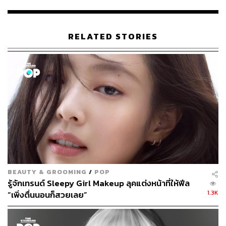
ควรดรอปลงมาเป็นโทนสีนู้ด หรือลิปกลอสสีธรรมชาติ
RELATED STORIES
BEAUTY & GROOMING
/
POP
Editor’s Pick
รู้จักเทรนด์ Sleepy Girl Makeup ลุคแต่งหน้าที่ให้ฟีล
Illamasqua Gravity Rosy Brown ใครอยากปรับสไตล์
1.3K
“เพิ่งตื่นนอนก็สวยเลย”
ให้ดูมั่นใจเป็นสาวมาสคิวลีนสุดชิค ควรลองทาลิปสติก
โทนน้ำตาลหรือโทนนู้ด จุดเด่นของลิปสติกรุ่นนี้คือมี