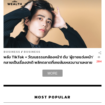
Editor’s Pick
Hourglass Caution Extreme Lash Mascara Ultra
Black จัดเต็มเพิ่มความหนาให้ขนตางอนเด้งสุดๆ ด้วย
มาสคาร่าที่มีนวัตกรรมแปรงปัด 4D Amplifier
™
เพิ่ม
ความหนาให้ขนตาตั้งแต่โคนจรดปลาย เนื้อมาสคาร่า
BUSINESS
/
BUSINESS
จะช่วยเคลือบขนตาไปในตัว ทำให้ติดทนไม่หลุดล่อน
พลัง TikTok + วัฒนธรรมกล้องหน้า! ดัน ‘ผู้ชายแต่งหน้า’
ระหว่างวัน (1,200 บาท)
284
กลายเป็นเรื่องปกติ พลิกตลาดที่เคยล้มเหลวมานานหลาย
ทศวรรษ
MORE
MOST POPULAR