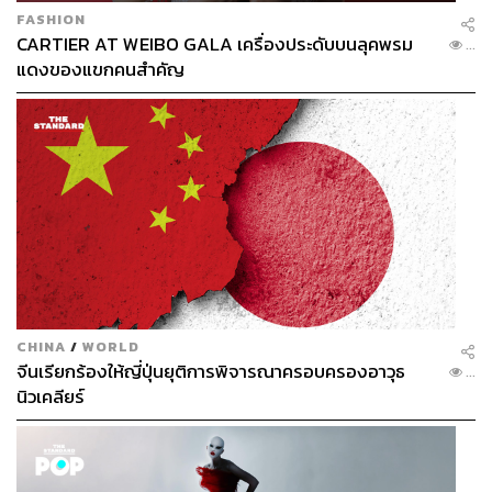
FASHION
CARTIER AT WEIBO GALA เครื่องประดับบนลุคพรม
...
แดงของแขกคนสำคัญ
Editor’s Pick
KMA Peach Mellow Play Eye Color Palette อายแช
โดว์พาเลตต์ 4 สี เนื้อแมตต์และชิมเมอร์ในเซตเดียว
เป็นโทนสีน้ำตาลที่แต่งตาได้สวยไปกับทุกสีผิว เราชอบ
ที่มีสารสกัดจากลูกพีชและลูกพลัม ใช้แล้วผิวชุ่มชื่น
เนรมิตเปลือกตาให้โดดเด่นได้ตลอดวัน (390 บาท)
CHINA
/
WORLD
จีนเรียกร้องให้ญี่ปุ่นยุติการพิจารณาครอบครองอาวุธ
...
นิวเคลียร์