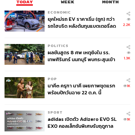
TODAY
WEEK
MONTH
ECONOMIC
ยุคใหม่รถ EV ราคาเริ่ม (ถูก) กว่า
2.2K
รถไฮบริด หลังต้นทุนแบตเตอรี่ลด
ลง - จีนแห่บุกตลาดเกิดใหม่
POLITICS
ไม่ชอบให้มีกระบนใบหน้า
ผลชันสูตร 8 ศพ เหตุยิงใน รร.
ปัญหา:
แม้คนจำนวนมากมองว่ากระบนใบหน้านั้นน่ารัก แต่
1.3K
เทพศิรินทร์ นนทบุรี พบกระสุนเข้า
สำหรับบางคน รอยกระคือสิ่งที่คอยกวนใจ และอยากปกปิด
จุดสำคัญ ‘ศีรษะ-หน้าอก’ ครูถูกยิง
แทนที่จะเปิดเผย
4 นัด จากระยะไกล
POP
วิธีแก้:
เตรียมผิวด้วยรองพื้นที่มอบความรู้สึกเบาบาง สบายผิว
นาคี๓ ครุฑา นาคี เผยภาพชุดแรก
1K
ส่วนรอยกระใช้คอนซีลเลอร์หรือคอร์เร็กเตอร์ ทาปกปิด
พร้อมปักวันฉาย 22 ต.ค. นี้
บริเวณที่เป็นกระ จากนั้นทาทับด้วยแป้งฝุ่นสูตรโปร่งแสง ส่วน
อีกเทคนิคสำหรับคนที่อยากลองเปิดเผย แทนที่จะปกปิด ลอง
SPORT
เปลี่ยนรอยกระให้ดูน่ารักขึ้น ด้วยการใช้ผลิตภัณฑ์เนื้อ
adidas เปิดตัว Adizero EVO SL
1K
ประกายมุก เช่นแป้งแบบอิลลูมิเนติ้งทาเป็นไฮไลต์บริเวณที่
EXO คอลเล็กชันพิเศษรับฤดูกาล
เป็นกระ เพื่อสะท้อนแสงกลบตำหนิของรอยกระให้ดูน้อยลง
College Football