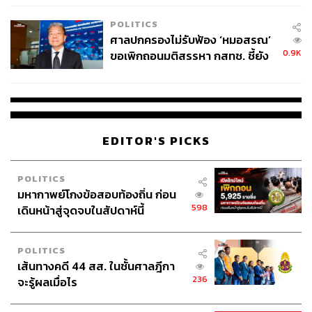
POLITICS
ศาลปกครองไม่รับฟ้อง ‘หมอสรณ’
0.9K
ขอเพิกถอนมติสรรหา กสทช. ชี้ยัง
ไม่ใช่ผู้เดือดร้อนเสียหาย
EDITOR'S PICKS
POLITICS
มหากาพย์โกงข้อสอบท้องถิ่น ก่อน
598
เดินหน้าสู่จุดจบในสัปดาห์นี้
Editor’s Pick
It Cosmetics Bye Bye Redness Correcting Creme
POLITICS
คอร์เร็กติ้งครีมเนื้อเนียนทำหน้าที่ช่วยอำพรางรอยแดง
เส้นทางคดี 44 สส. ในชั้นศาลฎีกา
รอยดำจากสิว ฝ้า กระ หรือจุดด่างดำต่างๆ ได้อย่าง
236
จะรู้ผลเมื่อไร
เนียนไร้ที่ติ เราชอบที่ใช้ได้กับทุกสภาพผิว และใช้ได้กับ
ผิวทุกเฉดโดยไม่ทิ้งคราบแห้งแตกระหว่างวัน (1,400