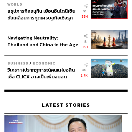
WORLD
บาท)
สรุปภารกิจอนุทิน เยือนอินโดนีเซีย
554
ขับเคลื่อนการทูตเศรษฐกิจเชิงรุก
ประกาศหุ้นส่วนยุทธศาสตร์ไทย –
อินโดนีเซีย
Navigating Neutrality:
Thailand and China in the Age
191
of a New Global Order
BUSINESS
/
ECONOMIC
วิเคราะห์ปรากฏการณ์คนแห่ขอสิน
2.7K
เชื่อ CLICX อาจเป็นเพียงยอด
ภูเขาน้ำแข็ง ของปัญหาหนี้ครัว
เรือนไทยที่ถูกซุกไว้
LATEST STORIES
สาวใส่แว่น เลือกสีอายแชโดว์ยากจัง
ปัญหา:
แม้สาวแว่นจะอยากลุกขึ้นมาปฏิวัติความสวยด้วย
การแต่งหน้า แต่พอคิดว่าตัวเองใส่แว่น แต่งหน้าไปก็ไม่มีใคร