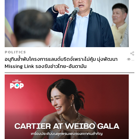
สังเกตเห็น ทำให้ขาดความมั่นใจในการแต่งหน้า
วิธีแก้:
รู้ไหมว่าในความเป็นจริงแล้ว แม้จะใส่แว่นแต่ก็
สามารถแต่งหน้าให้ดูโดดเด่นได้ เริ่มจากงานคิ้วที่ต้องสวย
เป๊ะ เขียนคิ้วให้คมชัด ใช้โทนสีอ่อนช่วงหัวคิ้วถึงกลางคิ้ว ใช้
สีเข้มวาดช่วงหางคิ้วให้คม เบลนสีให้กลมกลืนด้วยแปรงแต่ง
คิ้ว ปัดมาสคาร่าคิ้วจัดระเบียบเส้นคิ้วให้ดูดี การเลือกสีอาย
POLITICS
แชโดว์สำหรับสาวแว่นควรหลีกเลี่ยงโทนสีฉูดฉาด แนะนำ
อนุทินย้ำพับโครงการแลนด์บริดจ์เพราะไม่คุ้ม มุ่งพัฒนา
...
อายแชโดว์โทนสีที่เข้ากับกรอบแว่นที่ใส่ เช่น ดำ น้ำตาล หรือ
Missing Link รองรับอ่าวไทย-อันดามัน
เทา เป็นหลัก แม้จะใส่แว่นสีสดใส แต่อายแชโดว์ก็ควรเลือก
โทนสีธรรมชาติอยู่ดี ส่วนการเพิ่มความโดดเด่นให้ดวงตาที่
ได้ผลคือ การกรีดอายไลเนอร์และปัดมาสคาร่าให้งอนเด้งอยู่
เสมอ