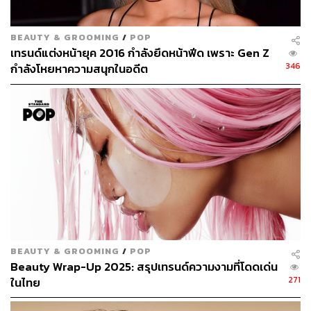
เสร็จแล้ว แต่ก็ยังดูเหมือนเพิ่งตื่นนอน
วิธีแก้:
งดทานอาหารเค็มๆ ในตอนเย็น เพราะเป็นหนึ่งใน
BEAUTY & GROOMING
/
POP
สาเหตุที่ทำให้ใบหน้าบวมๆ ในตอนเช้า วิธีแก้ขั้นแรกเมื่อตื่น
เทรนด์แต่งหน้ายุค 2016 กำลังยึดหน้าฟีด เพราะ Gen Z
มาแล้วหน้าบวมคือให้ดื่มนมอุ่นๆ เพื่อช่วยปรับให้ปริมาณ
346
กำลังโหยหาความสนุกในอดีต
เกลือในร่างกายสมดุล ส่วนเทคนิคของเมกอัพ สามารถแก้
ปัญหาได้หลากหลาย เช่น การเลือกเฉดดิ้งเพื่ออำพรางส่วนที่
ไม่อยากให้เด่น เป็นการสร้างมิติให้ใบหน้าแลดูเล็กลงด้วย
ส่วนคนที่รู้สึกว่าตาบวมมาก การปัดมาสคาร่าให้ขนตาเด้งๆ
จะช่วยให้ดูสดชื่นขึ้นจนลืมสังเกตไปเลยว่าตาบวม
BEAUTY & GROOMING
/
POP
Beauty Wrap-Up 2025: สรุปเทรนด์ความงามที่โดดเด่น
271
ในไทย