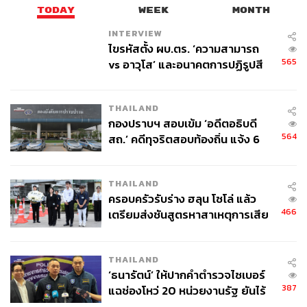
TODAY
WEEK
MONTH
หนึ่ง ซึ่งบ่อยครั้งวินเซนต์และทีมงาน FNDR ได้พบเห็นผู้ก่อตั้ง
ที่มีธุรกิจนำหน้าแบรนด์ของตัวเองไป ทำให้แม้บริษัทจะ
INTERVIEW
เติบโตและประสบความสำเร็จจากยอดขายผลิตภัณฑ์ แต่ก็มัก
ไขรหัสตั้ง ผบ.ตร. ‘ความสามารถ
565
จะขาดกลยุทธ์ระยะยาวที่สำคัญและการคิดเชิงเล่าเรื่องไป
vs อาวุโส’ และอนาคตการปฏิรูปสี
กากี กับ พล.ต.อ. เอก อังสนานนท์
กรณีศึกษาที่ดีที่สุดสำหรับบทเรียนนี้คือ Apple วินเซนต์ชี้ว่า
THAILAND
พื้นฐานของทุกอย่างมีความสำคัญ สตาร์ทอัพควรใส่ใจตั้งแต่
กองปราบฯ สอบเข้ม ‘อดีตอธิบดี
แรกเริ่มไปจนถึงตลอดเส้นทาง เพื่อให้แน่ใจว่าผลิตภัณฑ์ของ
564
สถ.’ คดีทุจริตสอบท้องถิ่น แจ้ง 6
บริษัทจะยกระดับแบรนด์ได้เสมอ ซึ่งจากประสบการณ์ส่วนตัว
ข้อหาหนัก จ่อชง ป.ป.ช. 12 ส.ค. นี้
ผ่านการทำงานอย่างใกล้ชิดกับสตีฟ จ็อบส์มานานกว่า
ทศวรรษ วินเซนต์ชี้ว่าแม้ Apple จะได้รับการยอมรับอย่าง
THAILAND
กว้างขวางว่าเป็นหนึ่งในบริษัทที่ขับเคลื่อนด้วยผลิตภัณฑ์มาก
ครอบครัวรับร่าง ฮลุน โซโล่ แล้ว
ที่สุดในโลก แต่ทุกครั้งที่มีการพัฒนาผลิตภัณฑ์ จ็อบส์จะถาม
466
เตรียมส่งชันสูตรหาสาเหตุการเสีย
ว่า “แล้วแบรนด์จะได้ประโยชน์อะไร”? สะท้อนว่าสตีฟ จ็อบส์
ชีวิต
ต้องการทราบแนวคิดที่ครอบคลุมว่าสินค้าใหม่จะเกี่ยวกับ
THAILAND
แบรนด์ของ Apple ในรูปแบบใดและอย่างไร?
‘ธนารัตน์’ ให้ปากคำตำรวจไซเบอร์
387
แฉช่องโหว่ 20 หน่วยงานรัฐ ยันไร้
หากมองที่จุดยืนต่อแบรนด์ Apple ของสตีฟ จ็อบส์ ในเรื่อง
นัยทางการเมือง