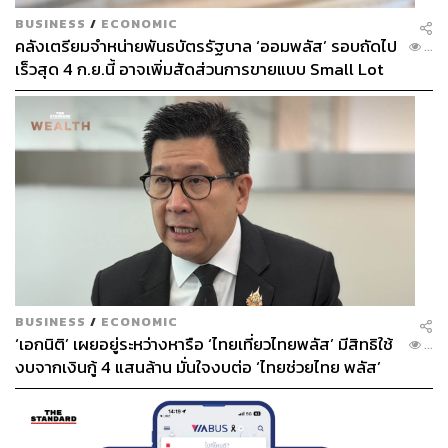
learned-from-a-decade-working-with-steve-jobs-and-
BUSINESS
/
ECONOMIC
advising-other-rock-star-founders
คลังเตรียมจำหน่ายพันธบัตรรัฐบาล ‘ออมพลัส’ รอบถัดไป
...
เร็วสุด 4 ก.ย.นี้ อาจเพิ่มสัดส่วนการขายแบบ Small Lot
First มากขึ้น
สามารถติดตาม THE STANDARD WEALTH
ผ่านแอปพลิเคชันต่างๆ ที่คุณสะดวกหรือใช้งานอยู่แล้วได้เลย
TAGS:
Steve Jobs
การทำงาน
BUSINESS
/
ECONOMIC
‘เอกนิติ’ เผยอยู่ระหว่างหารือ ‘ไทยเที่ยวไทยพลัส’ มีสิทธิใช้
...
งบจากเงินกู้ 4 แสนล้าน มั่นใจงบต่อ ‘ไทยช่วยไทย พลัส’
เฟส 2 มีเพียงพอ