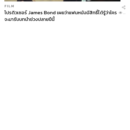
FILM
โปรดิวเซอร์ James Bond เผยว่าแฟนหนังมีสิทธิ์ได้รู้ว่าใคร
...
จะมารับบทนำช่วงปลายปีนี้
News
Wealth
Pop
Podcast
Video
Now
Opinion
Careers
Events
Privacy
About
Contact
Policy
FOR
ADVERTISING
MEMBERSHIP