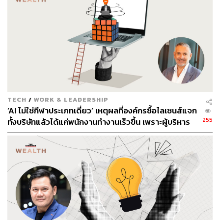
กับสิ่งใดที่ขัดกับวิสัยทัศน์แม้ว่าจะช่วยให้ธุรกิจประสบความ
สำเร็จในระยะสั้นก็ตาม เป็นการแสดงให้เห็นความจำเป็นของ
การมีวิสัยทัศน์ที่ปราศจากความกลัว และการปฏิบัติที่ชัดเจน
เพื่อสร้างองค์กรที่ยั่งยืน
จากการวิเคราะห์กลุ่ม ‘ผู้ก่อตั้งที่ยอดเยี่ยม’
บทเรียนที่ 1 ที่วิน
เซนต์พบคือ ทุกคนลงมือ ‘สร้างเรื่องราว’
เนื่องจากผู้ก่อตั้ง
บริษัทมีความจำเป็นอย่างยิ่งที่จะต้องบอกเล่าเรื่องราวของตัว
TECH
/
WORK & LEADERSHIP
เองและทีมงานวันละหลายครั้ง ดังนั้นจึงถือเป็นทักษะที่ผู้ก่อ
‘AI ไม่ใช่กีฬาประเภทเดี่ยว’ เหตุผลที่องค์กรซื้อไลเซนส์แจก
ตั้งบริษัทต้องทำให้สมบูรณ์แบบ โดยเฉพาะการทำ Elevator
255
ทั้งบริษัทแล้วได้แค่พนักงานทำงานเร็วขึ้น เพราะผู้บริหาร
Pitch หรือการนำเสนออย่างมีเอกลักษณ์และน่าสนใจเพื่อ
เข้าใจ AI ผิดตั้งแต่ต้น
บอกเล่าเรื่องราวของธุรกิจภายใน 30 วินาทีหรือน้อยกว่า เพื่อ
ให้ผู้ฟังเห็นภาพก่อนประตูลิฟต์จะเปิด ซึ่งไม่เพียงอธิบายถึงสิ่ง
ที่เชื่อมั่นและยืนหยัด แต่ยังต้องดึงให้ผู้คนสนใจเกี่ยวกับพันธ
กิจทางสังคมที่ไม่เหมือนใคร ซึ่งแบรนด์จะสร้างขึ้นมาร่วมกับ
ผู้ใช้ให้ได้
วินเซนต์ยกตัวอย่างไบรอัน เชสกี แห่ง Airbnb ว่า เป็นผู้บริหาร
ที่เล่าเรื่องราวที่มาของธุรกิจอย่างไม่รู้จักเหน็ดเหนื่อยเกี่ยวกับ