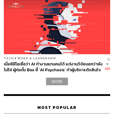
เสียงที่ว่านี้จะอธิบายเหตุผลและวิธีการเพื่อตอบคำถามว่า
‘ทำไม’, ‘อย่างไร’ และ ‘อะไร’ ของบริษัทได้ชัด วินเซนต์ยก
ตัวอย่าง ‘ซารา เมนเกอร์’ สาวผู้ใช้ชีวิตวัยเด็กในเอธิโอเปีย ซึ่ง
เธอได้พบเจอกับความอดอยากในพื้นที่โดยตรง เมื่อเติบโตขึ้น
ซาราได้ฝึกอาชีพเกี่ยวกับการค้าสินค้าโภคภัณฑ์ จนเริ่มก่อ
ตั้งเป็น Gro Intelligence ซึ่งเป็นแพลตฟอร์ม AI ที่ให้ความรู้
เกี่ยวกับความสัมพันธ์ระหว่างแหล่งอาหารของมนุษย์กับการ
เปลี่ยนแปลงสภาพภูมิอากาศของโลก
จุดนี้สะท้อนชัดว่าซารามองเห็นโอกาสที่จะนำระบบนิเวศและ
TECH
/
WORK & LEADERSHIP
เศรษฐกิจมารวมกันเพราะประสบการณ์ ส่งให้สโลแกนหลัก
เมื่อซีอีโอเชื่อว่า AI ทำงานแทนคนได้ แต่งานวิจัยบอกว่ายัง
ของ Gro ที่ว่า “ดูภาพใหญ่ แล้วลงมือทำในรายละเอียดย่อย”
205
ไม่ใช่ ผู้ก่อตั้ง Box ชี้ ‘AI Psychosis’ ทำผู้บริหารตัดสินใจ
มีน้ำหนักและส่งเสียงได้ดังขึ้นในระยะยาว
ปลดคนจากสิ่งที่ไม่เคยลงมือ
MORE
สินค้าคือแบรนด์
บทเรียนที่ 3 ในคัมภีร์สำหรับ Founder ของวินเซนต์คือการ
ไม่ลืมว่าสินค้าคือแบรนด์
โดยวินเซนต์ขยายความว่า แบรนด์
MOST POPULAR
ไม่ใช่สิ่งที่อยู่อีกที่เพื่อรอให้ผู้บริหารตัดสินใจลงทุนในวันใดวัน