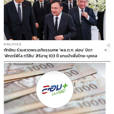
บทเรียนที่ 5 คือความชัดเจนเกี่ยวกับบทบาทต่อโลกใบนี้
ประเด็นนี้วินเซนต์ชี้ว่า Founder ไม่จำเป็นต้องรู้ถึงบทบาทนี้
ทั้งหมดตั้งแต่เริ่มต้น แต่จากประสบการณ์ ผู้ก่อตั้งที่ยิ่งใหญ่
หลายคนมักมีความรู้สึกที่ชัดเจนตั้งแต่แรกถึงความต้องการ
สร้างสิ่งที่สตีฟ จ็อบส์เรียกว่า ‘dent in the universe’ หรือการ
จารึกไว้ในจักรวาลอย่างมีชื่อเสียงได้อย่างไร
POLITICS
นอกจาก 5 บทเรียนนี้ ผู้ก่อตั้งบริษัทควรจะใช้เทคโนโลยีเป็น
ทักษิณ ร่วมสวดพระอภิธรรมศพ ‘พล.ต.ท. ผ่อน’ บิดา
...
ตัวเปิดช่องทางติดต่อให้เข้าถึงได้ง่าย ขณะเดียวกันก็ควรขจัด
‘พักตร์พิไล ทวีสิน’ สิริอายุ 103 ปี แกนนำเพื่อไทย-บุคคล
ความขัดแย้ง และเปิดโอกาสให้ผู้คนมีส่วนร่วมในพื้นที่ที่เคย
หลากวงการร่วมอาลัย
จำกัดในก่อนหน้านี้ โดยอีกสิ่งสำคัญที่ต้องระวังคือการทำให้
เป็น ‘ประชาธิปไตย’ อย่างแท้จริง โดยไม่ลืมความตั้งใจที่แท้
จริงซึ่งสร้างสรรค์และมีความสำคัญต่อมนุษยชาติ ถือเป็น
ความรับผิดชอบของผู้ก่อตั้งที่จะต้องดำเนินการให้สำเร็จ แม้
จะต้องเผชิญกับการเติบโตที่ยากลำบากก็ตาม
อ้างอิง:
https://www.fastcompany.com/90666283/5-lessons-i-