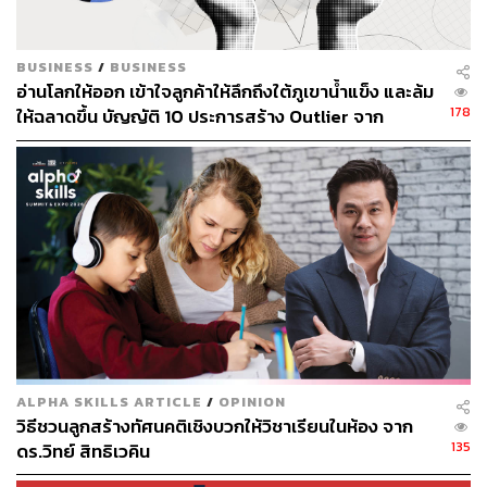
การให้เช่าที่พักด้วยเตียงลมในอพาร์ตเมนต์ของเขาเอง การ
เล่าแบบนี้สะท้อนช่องว่างของธุรกิจท่องเที่ยวที่นักเดินทางไม่
BUSINESS
/
BUSINESS
สามารถหาห้องพักในโรงแรมได้ ซึ่งยิ่งเสริมให้ธุรกิจ Airbnb
อ่านโลกให้ออก เข้าใจลูกค้าให้ลึกถึงใต้ภูเขาน้ำแข็ง และล้ม
ยิ่งโด่งดังในวันนี้ นอกจากนี้ เอกสารและบล็อกโพสต์ของ
178
ให้ฉลาดขึ้น บัญญัติ 10 ประการสร้าง Outlier จาก
Airbnb ยังไม่ได้ถูกเขียนให้เหมือนเอกสารทางกฎหมาย แต่
กระทิง-เรืองโรจน์
ถูกเรียบเรียงให้เหมือนเป็นเรื่องเล่าเกี่ยวกับการต้อนรับและจิต
วิญญาณของชุมชน ภาพที่ออกมานั้นส่งให้ Airbnb ขึ้นเป็น
หนึ่งในซูเปอร์แบรนด์ที่นำโดยชุมชนอย่างแท้จริง
บทเรียนที่ 2 คือการเพิ่มเสียงให้วิสัยทัศน์ด้วยการไม่มองถึง
ความเป็นอัจฉริยะของผู้ก่อตั้ง
ตรงนี้วินเซนต์อธิบายว่าบริษัท
สตาร์ทอัพที่ผู้ก่อตั้งลงมาคุมเองนั้นมีจุดแข็งเป็นพิเศษในการ
ถอดแบบบุคลิกเฉพาะของผู้ก่อตั้งให้กับบริษัทที่ถูกสร้างขึ้น
ต่างจากบริษัทขนาดใหญ่ที่จัดตั้งขึ้นโดยมีผู้มีส่วนได้ส่วนเสีย
หลายราย ดังนั้น แนวทางที่ FNDR จะให้คำปรึกษาหลักคือ
ALPHA SKILLS ARTICLE
/
OPINION
การ ‘ดึงอัจฉริยะออกจากผู้ก่อตั้ง’ ซึ่งจะเป็นการนำเสียงที่เป็น
วิธีชวนลูกสร้างทัศนคติเชิงบวกให้วิชาเรียนในห้อง จาก
เอกลักษณ์ของผู้ก่อตั้งมาสู่วิสัยทัศน์ได้
135
ดร.วิทย์ สิทธิเวคิน