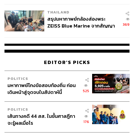
ความเป็นส่วนตัวในทุกผลิตภัณฑ์ ไปจนถึงจอภาพ Retina
รวมถึง FaceTime หรือ Touch ID ทั้งหมดเป็นการสร้างความ
THAILAND
สามารถที่เป็นมาตรฐานใหม่ให้ Apple มีความเป็นเลิศที่สุด
สรุปมหากาพย์กล้องส่องพระ
ในกลุ่มทุกปี ดังนั้นเมื่อ Apple สามารถก้าวขึ้นสู่ตำแหน่ง
369
ZEISS Blue Marine จากสัญญา
บริษัทที่มีมูลค่า 2 ล้านล้านดอลลาร์สหรัฐ ความเป็นผู้นำของ
ผลิต 8.3 ล้าน สู่ข้อพิพาท ‘มา
จ็อบส์จึงโดดเด่นขึ้นในด้านการพาเรื่องราวของแบรนด์มา
เวลล์ฯ’ ฟ้อง ‘โทน บางแค’ ผิดนัด
เป็นตัวชี้นำผลิตภัณฑ์ ซึ่งจ็อบส์จะไม่มีวันปล่อยให้สินค้าและ
จ่ายหนี้-แอบระบุแบรนด์
แบรนด์แยกออกจากกันเด็ดขาด
EDITOR'S PICKS
บทเรียนที่ 4 คือการยอมทำเรื่องยากลำบาก หรือการไม่เลือก
ทำเฉพาะงานง่ายๆ ในคอมฟอร์ตโซนแสนสบายใจ
เรื่องนี้วิน
POLITICS
เซนต์ยอมรับว่าความกดดันมากมายในการเริ่มต้นธุรกิจมัก
มหากาพย์โกงข้อสอบท้องถิ่น ก่อน
ทำให้ผู้ก่อตั้งบริษัทเลือกยอมรับรายได้ระยะสั้นไว้ก่อนแล้วทำ
525
เดินหน้าสู่จุดจบในสัปดาห์นี้
ซ้ำไปซ้ำมาโดยไม่ได้จดจำความตั้งใจเดิมในการเริ่มต้นธุรกิจ
จนทำให้บริษัทลดการยึดมั่นในสิ่งที่เคยทำได้ดี และเริ่มไม่ได้
เป็นเจ้าของการตัดสินใจทุกก้าวของบริษัท
POLITICS
เส้นทางคดี 44 สส. ในชั้นศาลฎีกา
176
จะรู้ผลเมื่อไร
วินเซนต์ยกตัวอย่าง อีวาน สปีเกล ซึ่งปรับปรุงและเปิดแอป
Snapchat อีกครั้งในปี 2018 โดยมีนโยบายลบอินฟลูเอ้นเซอร์