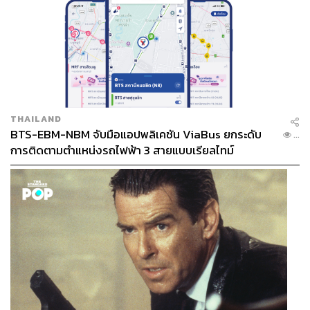
519
ABOUT THE AUTHOR
THE STANDARD WEALTH
สำนักข่าวเศรษฐกิจ ธุรกิจ และการลงทุน โดย
ทีมข่าว THE STANDARD
THAILAND
BTS-EBM-NBM จับมือแอปพลิเคชัน ViaBus ยกระดับ
...
การติดตามตำแหน่งรถไฟฟ้า 3 สายแบบเรียลไทม์