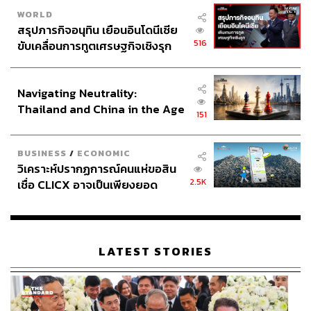
ออกจากส่วน ‘สตรีมของเพื่อน’ โดยชี้เป้าไปที่แพลตฟอร์มโซ
WORLD
เชียลมีเดียอื่นที่พยายามใช้ประโยชน์จากข้อมูลของผู้ใช้แทบ
สรุปภารกิจอนุทิน เยือนอินโดนีเซีย
ทุกแพลตฟอร์ม แน่นอนว่าผลตอบรับเป็นลบอย่างมากในช่วง
516
ขับเคลื่อนการทูตเศรษฐกิจเชิงรุก
แรก นักลงทุนต่างตั้งคำถามว่า Snapchat จะสามารถทำราย
ประกาศหุ้นส่วนยุทธศาสตร์ไทย –
ได้ตามประมาณการได้หรือไม่ และหุ้นตกลงไปสองในสาม
อินโดนีเซีย
Navigating Neutrality:
แต่สปีเกลยังคงยึดมั่นอยู่ในแนวทางนี้ เพราะความเข้าใจถึง
Thailand and China in the Age
คุณค่ามหาศาลที่ชุมชน Snapchat มีต่อความใกล้ชิดและ
151
of a New Global Order
ความไว้วางใจ ดังนั้นแม้จะเป็นการตัดสินใจที่ยากลำบาก แต่
ก็กลายเป็นการตัดสินใจที่ทำให้บริษัทแตกต่างจากบริษัทอื่นๆ
BUSINESS
/
ECONOMIC
และอยู่บนเส้นทางสู่การเติบโตแบบทวีคูณ และความสำเร็จ
วิเคราะห์ปรากฏการณ์คนแห่ขอสิน
ในระยะยาวที่เราทุกคนสามารถเห็นได้ในทุกวันนี้
2.5K
เชื่อ CLICX อาจเป็นเพียงยอด
ภูเขาน้ำแข็ง ของปัญหาหนี้ครัว
วินเซนต์ย้ำด้วยว่าผู้ก่อตั้งบริษัทจะต้องไม่กลัวที่จะเอ่ยคำว่า
เรือนไทยที่ถูกซุกไว้
‘ไม่’ เพราะแม้แต่สตีฟ จ็อบส์ยังพูดไว้ว่า “กลยุทธ์ที่ดีคือการ
เซย์โนเป็นพันครั้งในทุกๆ การเซย์เยส” แน่นอนว่าผู้ก่อตั้ง
LATEST STORIES
บริษัทไม่จำเป็นต้องเอ่ยคำว่าไม่จนครบพันครั้ง แต่ควรระลึก
เสมอว่าควรจะเซย์โนเมื่อการเซย์เยสนั้นไม่มีความหมายและ
ทิศทางที่ชัดเจนพอ