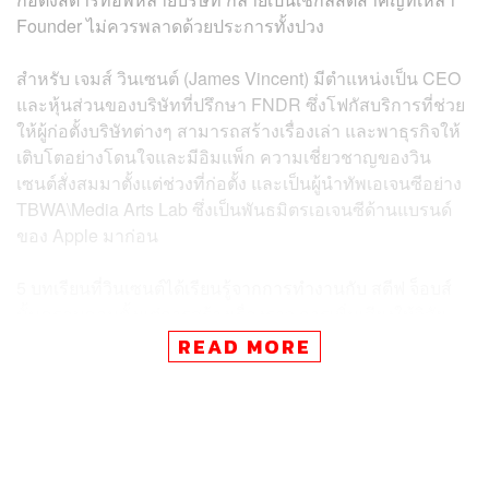
Founder ไม่ควรพลาดด้วยประการทั้งปวง
สำหรับ เจมส์ วินเซนต์ (James Vincent) มีตำแหน่งเป็น CEO
และหุ้นส่วนของบริษัทที่ปรึกษา FNDR ซึ่งโฟกัสบริการที่ช่วย
ให้ผู้ก่อตั้งบริษัทต่างๆ สามารถสร้างเรื่องเล่า และพาธุรกิจให้
เติบโตอย่างโดนใจและมีอิมแพ็ก ความเชี่ยวชาญของวิน
เซนต์สั่งสมมาตั้งแต่ช่วงที่ก่อตั้ง และเป็นผู้นำทัพเอเจนซีอย่าง
TBWA\Media Arts Lab ซึ่งเป็นพันธมิตรเอเจนซีด้านแบรนด์
ของ Apple มาก่อน
5 บทเรียนที่วินเซนต์ได้เรียนรู้จากการทำงานกับ สตีฟ จ็อบส์
นั้นครอบคลุมตั้งแต่การสร้างเรื่องราว การเพิ่มเสียงให้วิสัย
ทัศน์ด้วยการไม่มองถึงความเป็นอัจริยะของผู้ก่อตั้ง รวมถึง
READ MORE
การจดจำให้ขึ้นใจว่าผลิตภัณฑ์คือแบรนด์ การลุกขึ้นมาทำสิ่ง
ที่ยากลำบาก และที่สำคัญคือการคงความชัดเจนเกี่ยวกับ
บทบาทของแบรนด์ต่อโลกทั้งใบ ไม่ใช่เฉพาะบางตลาดหรือ
บางเซกเมนต์เท่านั้น!