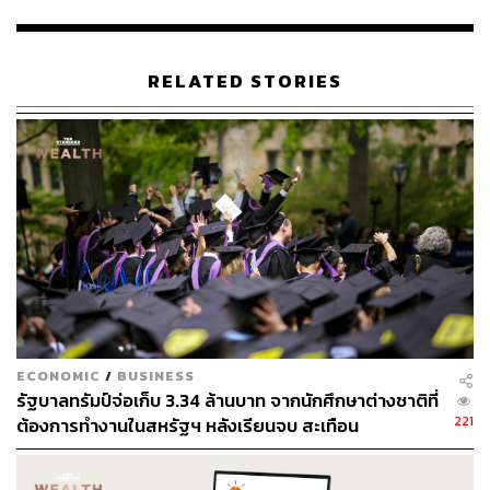
ของความดี (Good) กับความยอดเยี่ยม (Great) นั้นเกิดขึ้น
ท่ามกลางความตั้งใจของผู้ประกอบการทุกราย ที่ล้วน
ต้องการสร้างบริษัทที่ประสบความสำเร็จ และเป็นที่รักของผู้
RELATED STORIES
บริโภคในระยะยาว เพียงแต่สตาร์ทอัพส่วนใหญ่มักประสบ
ปัญหา และหลงทางในช่วง 3-5 ปีแรกของการสร้างฐาน
บริษัท
วินเซนต์พบว่าผู้ก่อตั้งบริษัทชั้นนำจะยึดมั่นสุดทางกับแรง
บันดาลใจสูงส่งที่มีอยู่ ข้อสรุปนี้ได้จากการทำงานกับผู้นำ
บริษัทแถวหน้าหลายคน ทั้งสตีฟ จ็อบส์ ที่วินเซนต์ได้ทำงาน
ร่วมกับ Apple มานานกว่าทศวรรษ และไบรอัน เชสกี ผู้ร่วม
ก่อตั้งและซีอีโอของ Airbnb จนกระทั่งมาเปิดบริษัท FNDR
วินเซนต์ได้พาบริษัทเข้าช่วย อีวาน สปีเกล (Evan Spiegel)
CEO ของ Snap และผู้ก่อตั้งสตาร์ทอัพยูนิคอร์นอีกนับสิบราย
เพื่อให้สามารถสร้างบริษัทที่มีความสำคัญและบทบาทโดด
ECONOMIC
/
BUSINESS
รัฐบาลทรัมป์จ่อเก็บ 3.34 ล้านบาท จากนักศึกษาต่างชาติที่
เด่นเป็นที่รู้จัก
221
ต้องการทำงานในสหรัฐฯ หลังเรียนจบ สะเทือน
มหาวิทยาลัย – Silicon Valley
แม้ผู้ก่อตั้งบริษัทเหล่านี้จะมีนิสัยต่างกัน แต่วินเซนต์พบว่าสิ่งที่
เหมือนกันคือผู้ก่อตั้งจะไม่ยอม ‘หยวนๆ’ หรือประนีประนอม