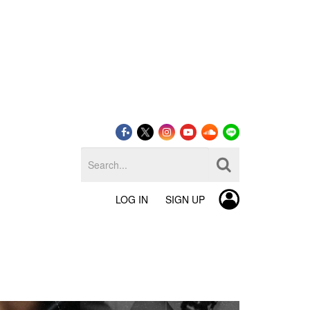
LOG IN
SIGN UP