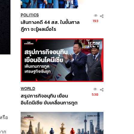
POLITICS
193
เส้นทางคดี 44 สส. ในชั้นศาล
ฎีกา จะรู้ผลเมื่อไร
WORLD
538
สรุปภารกิจอนุทิน เยือน
อินโดนีเซีย ขับเคลื่อนการทูต
เศรษฐกิจเชิงรุก ประกาศหุ้น
ส่วนยุทธศาสตร์ไทย –
หรือ
อินโดนีเซีย
จาก