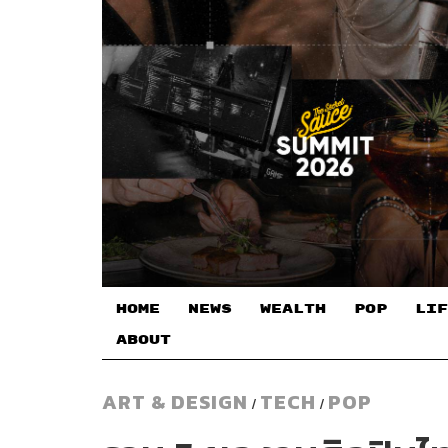
HOME
NEWS
WEALTH
POP
LIF
ABOUT
ART & DESIGN
TECH
POP
/
/