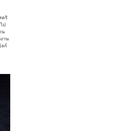
สคริ
าไป
่าน
ยงาน
ไลก์