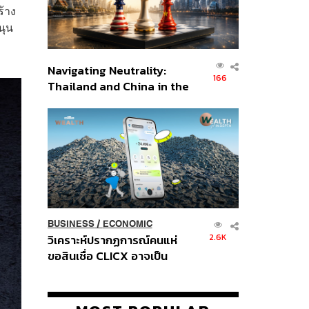
ร้าง
นุน
Navigating Neutrality:
166
Thailand and China in the
Age of a New Global
Order
BUSINESS
/
ECONOMIC
2.6K
วิเคราะห์ปรากฏการณ์คนแห่
ขอสินเชื่อ CLICX อาจเป็น
เพียงยอดภูเขาน้ำแข็ง ของ
ปัญหาหนี้ครัวเรือนไทยที่ถูกซุก
ไว้