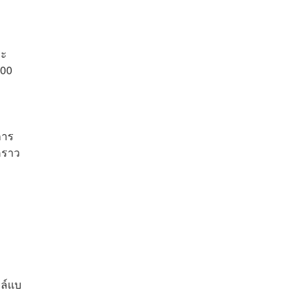
ระ
.00
การ
คราว
ยล์แบ