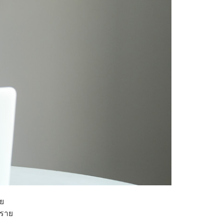
ย
ีราย