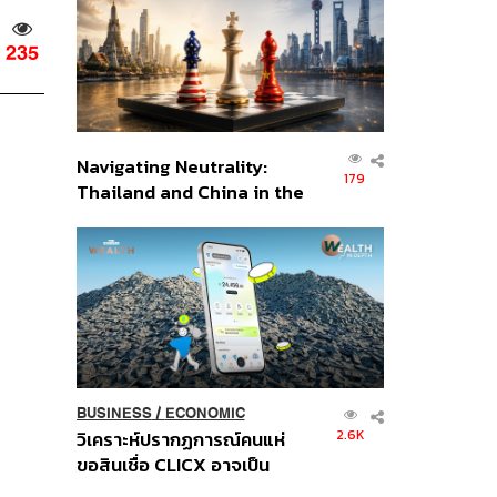
อินโดนีเซีย
235
Navigating Neutrality:
179
Thailand and China in the
Age of a New Global
Order
BUSINESS
/
ECONOMIC
2.6K
วิเคราะห์ปรากฏการณ์คนแห่
ขอสินเชื่อ CLICX อาจเป็น
เพียงยอดภูเขาน้ำแข็ง ของ