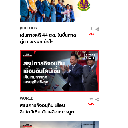
POLITICS
213
เส้นทางคดี 44 สส. ในชั้นศาล
ฎีกา จะรู้ผลเมื่อไร
WORLD
545
สรุปภารกิจอนุทิน เยือน
อินโดนีเซีย ขับเคลื่อนการทูต
เศรษฐกิจเชิงรุก ประกาศหุ้น
ส่วนยุทธศาสตร์ไทย –