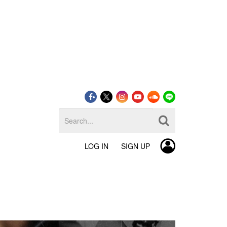
LOG IN
SIGN UP