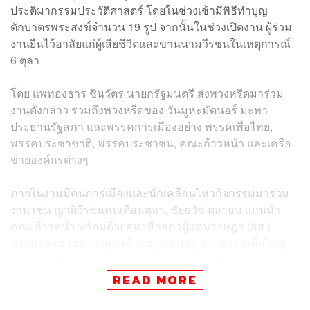
ประติมากรรมประวัติศาสตร์ โดยในช่วงเช้ามีพิธีทำบุญ
ตักบาตรพระสงฆ์จำนวน 19 รูป จากนั้นในช่วงเปิดงาน ผู้ร่วม
งานยืนไว้อาลัยแก่ผู้เสียชีวิตและขานนามวีรชนในเหตุการณ์
6 ตุลา
โดย แพทองธาร ชินวัตร นายกรัฐมนตรี ส่งพวงหรีดมาร่วม
งานดังกล่าว รวมถึงพวงหรีดของ วันมูหะมัดนอร์ มะทา
ประธานรัฐสภา และพรรคการเมืองอย่าง พรรคเพื่อไทย,
พรรคประชาชาติ, พรรคประชาชน, คณะก้าวหน้า และเครือ
ข่ายองค์กรต่างๆ
ภายในงานมีคนการเมืองและนักเคลื่อนไหวกิจกรรมมาร่วม
งาน เช่น ญาติวีรชนคนเดือนตุลา, ชัยธวัช ตุลาธน แกนนำ
คณะก้าวหน้า พร้อมด้วยสมาชิกสภาผู้แทนราษฎร (สส.)
พรรคประชาชน, จาตุรนต์ ฉายแสง และ สส. พรรคเพื่อไทย,
กลุ่มสมาชิกวุฒิสภา (สว.) พันธุ์ใหม่ นำโดย นันทนา นันทวโร
ภาส, ธิดา ถาวรเศรษฐ์ อดีตแกนนำแนวร่วมประชาธิปไตยต่อ
READ MORE
ต้านเผด็จการแห่งชาติ (นปช.), นพ.เหวง โตจิราการ อดีตแกน
นำ นปช., วสันต์ ภัยหลีกลี้ กรรมการสิทธิมนุษยชนแห่งชาติ