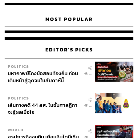
MOST POPULAR
EDITOR'S PICKS
POLITICS
มหากาพย์โกงข้อสอบท้องถิ่น ก่อน
...
เดินหน้าสู่จุดจบในสัปดาห์นี้
POLITICS
เส้นทางคดี 44 สส. ในชั้นศาลฎีกา
...
จะรู้ผลเมื่อไร
WORLD
สรุปภารกิจอนุทิน เยือนอินโดนีเซีย
...