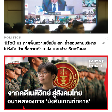
การนิรโทษกรรมมาตรา 112 แบบมีเงื่อนไขเป็นหนึ่งในทาง
เลือกข้อเสนอของรายงานกรรมาธิการ ซึ่งได้รับการสนับสนุน
และเห็นตรงกันจากหลายพรรคการเมือง ไม่ได้เฉพาะพรรค
ใดพรรคหนึ่ง ส่วนพรรคการเมืองไม่ว่าจะเป็นพรรคเพื่อไทย
หรือพรรคใดจะเอาด้วยหรือไม่ ขั้นตอนแรกจะต้องมีการ
พิจารณารายงานของกรรมาธิการก่อน เพื่อฟังความเห็นของ
POLITICS
สมาชิกและสังคม ตนเชื่อว่าจะเป็นแนวทางที่ง่ายขึ้นที่จะ
‘นิรัตน์’ ประกาศฟื้นความเชื่อมั่น สถ. ย้ำสอบสายบริหาร
...
ทำให้รัฐบาลและพรรคร่วมรัฐบาลพิจารณาว่าจะดำเนินการ
โปร่งใส ห้ามซื้อขายตำแหน่ง-แอบอ้างเรียกรับผล
อย่างไรต่อไป
ประโยชน์
ขณะที่ ศรายุทธ ใจหลัก เลขาธิการพรรคประชาชน ระบุเพิ่ม
เติมว่า ขณะนี้ยังไม่มีพรรคการเมืองใดเทียบเชิญเข้ามาเพื่อ
หารือในเรื่องการนิรโทษกรรม ส่วนการเตรียมการของพรรค
ประชาชนก็เป็นไปตามที่ชัยธวัชได้ให้ความเห็นไว้คือ รอนำ
รายงานการศึกษาของคณะกรรมาธิการวิสามัญพิจารณา
ศึกษาแนวทางการตราพระราชบัญญัตินิรโทษกรรมได้
รายงานที่ประชุมสภาผู้แทนราษฎร จากนั้นจะนำความเห็น
ของสภาแจ้งให้ สส. ทราบ และจะยื่นร่างกฎหมายการนิรโทษ