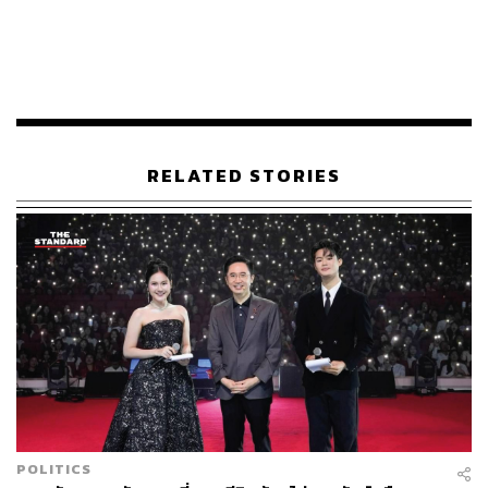
ความผิดตามประมวลกฎหมายอาญามาตรา 112 และในปี
2521 ได้มีการออกกฎหมายในนิรโทษกรรม แสดงให้เห็นว่า
ในอดีตเคยมีการนิรโทษกรรมมาแล้ว ซึ่งขณะนี้มีนักการ
เมืองหลายคนที่เห็นว่าคดีทางการเมืองที่ร้ายแรงไม่เหมาะสม
ที่จะมีนิรโทษกรรม จึงขอย้ำว่าในอดีตเคยมีการนิรโทษกรรม
มาตรา 112 มาแล้วไม่ใช่เรื่องแปลก และไม่เกี่ยวอะไรกับ
ความจงรักหรือไม่จงรักภักดี
RELATED STORIES
ชัยธวัชระบุว่า ตนในฐานะกรรมาธิการ คณะกรรมาธิการ
วิสามัญพิจารณาศึกษาแนวทางการตราพระราชบัญญัติ
นิรโทษกรรม สภาผู้แทนราษฎรยังรอความชัดเจนว่าจะมีการ
พิจารณารายงานของกรรมาธิการเร็วที่สุดได้เมื่อใด หลังจาก
ที่แกนนำรัฐบาลตัดสินใจเลื่อนการเสนอรายงานออกไปจาก
วาระพิจารณา อาจเพราะด้วยความกังวลว่าไม่ต้องการให้มี
ประเด็นที่อ่อนไหวทางการเมืองไปกระทบต่อเสถียรภาพ
รัฐบาล ขณะเดียวกันมีร่างกฎหมาย การนิรโทษกรรมที่อยู่ใน
ระเบียบวาระอยู่แล้ว 4 ฉบับ ไม่อยากให้รอช้า เพื่อให้
พรรคการเมืองต่างรีบพิจารณาเพื่อยื่นกฎหมายของแต่ละ
POLITICS
พรรคเพิ่มเติม