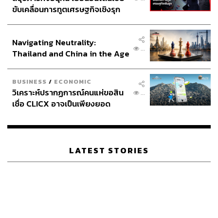
ขับเคลื่อนการทูตเศรษฐกิจเชิงรุก
ประกาศหุ้นส่วนยุทธศาสตร์ไทย –
อินโดนีเซีย
Navigating Neutrality:
...
Thailand and China in the Age
of a New Global Order
BUSINESS
/
ECONOMIC
วิเคราะห์ปรากฏการณ์คนแห่ขอสิน
...
เชื่อ CLICX อาจเป็นเพียงยอด
ภูเขาน้ำแข็ง ของปัญหาหนี้ครัว
เรือนไทยที่ถูกซุกไว้
LATEST STORIES