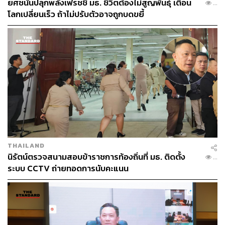
ยศชนันปลุกพลังเฟรชชี่ มธ. ชีวิตต้องไม่สูญพันธุ์ เตือน
...
โลกเปลี่ยนเร็ว ถ้าไม่ปรับตัวอาจถูกบดขยี้
“อยากจะเสนอความเห็นว่าจริงๆ แล้วไม่ควรกังวลจนเกินเลย
เกินไป เรื่องนี้เป็นวาระปกติการทำงานของสภา การนิรโทษ
กรรมคดีทางการเมืองประชาชนจำนวนมากรอคอยอยู่
แน่นอนมีความเห็นที่แตกต่างกันอย่างมีนัยสำคัญ กรณีว่าจะ
นิรโทษกรรมคดีตามมาตรา 112 หรือไม่ ซึ่งในรายงานของ
กรรมาธิการก็เสนอไว้หลายทางเลือก ศึกษาไว้อย่างรอบด้าน
ว่ากรณีที่นิรโทษหรือไม่นิรโทษจะมีผลดีผลเสียอย่างไร หรือ
พื้นที่ตรงกลางนิรโทษแบบมีเงื่อนไขมีข้อดีข้อเสียอย่างไร
อะไรเป็นประโยชน์ ถ้ากรรมาธิการเสนอรายงานต่อสภาเร็ว
ที่สุด เพื่อทำให้พรรคการเมืองต่างๆ รับฟังความเห็นจากสภา
และสังคมอย่างรอบด้าน จะได้ตกผลึก” ชัยธวัชกล่าว
THAILAND
นิรัตน์ตรวจสนามสอบข้าราชการท้องถิ่นที่ มธ. ติดตั้ง
...
ชัยธวัชกล่าวต่อว่า พรรคการเมืองต่างๆ ควรรีบตกผลึกใน
ระบบ CCTV ถ่ายทอดการนับคะแนน
เรื่องนี้ รายงานของกรรมาธิการเป็นเพียงข้อศึกษา ซึ่งเป็น
ทางเลือก ไม่ใช่ร่างกฎหมาย การพิจารณาจะเป็นประโยชน์
ต่อแกนนำพรรคการเมืองและรัฐบาล และได้ฟังฟีดแบ็กจาก
สังคม