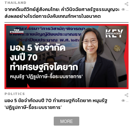
กรรมของพรรคประชาชนอีกฉบับ
THAILAND
จากคดีเนติวิทย์สู่สังคมไทย: คำวินิจฉัยศาลรัฐธรรมนูญจะ
...
ส่งผลอย่างไรต่อการบังคับเกณฑ์ทหารในอนาคต
POLITICS
มอง 5 ข้อจำกัดงบปี 70 ทำเศรษฐกิจโตยาก หนุนรัฐ
...
‘ปฏิรูปภาษี-รื้อระบบราชการ’
MORE