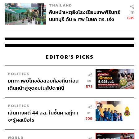
THAILAND
คืบหน้าเหตุยิงโรงเรียนเทพศิรินทร์
61
695
นนทบุรี ดับ 6 ศพ โฆษก ตร. เร่ง
สอบปมขโมยปืนปู่ก่อเหตุ
ABOUT THE AUTHOR
ณรงค์กร มโนจันทร์เพ็ญ
Content Creator กองบรรณาธิการข่าว THE
EDITOR'S PICKS
STANDARD
POLITICS
มหากาพย์โกงข้อสอบท้องถิ่น ก่อน
573
เดินหน้าสู่จุดจบในสัปดาห์นี้
POLITICS
เส้นทางคดี 44 สส. ในชั้นศาลฎีกา
208
จะรู้ผลเมื่อไร
WORLD