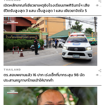
เปิดหลักเกณฑ์เยียวยาเหตุยิงโรงเรียนเทพศิรินทร์ฯ เสีย
...
ชีวิตรับสูงสุด 3 แสน เจ็บสูงสุด 1 แสน เยียวยาจิตใจ 5
ระดับ
THAILAND
ตร.สอบพยานแล้ว 16 ปาก เร่งเช็กที่มากระสุน 98 นัด
...
ประสานครูภาษาไทยเข้าให้ปากคำ