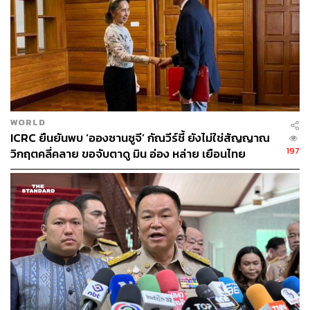
โรดริโก ดูเตร์เต ประธานาธิบดีแห่งสาธารณรัฐฟิลิปปินส์
WORLD
ICRC ยืนยันพบ ‘อองซานซูจี’ กัณวีร์ชี้ ยังไม่ใช่สัญญาณ
197
วิกฤตคลี่คลาย ขอจับตาดู มิน อ่อง หล่าย เยือนไทย
เหวียน ซวน ฟุก นายกรัฐมนตรีแห่งสาธารณรัฐสังคมนิยม
เวียดนาม