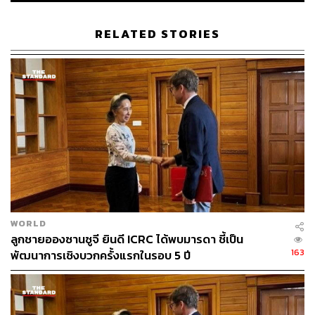
RELATED STORIES
สมเด็จพระราชาธิบดี ฮัจญี ฮัสซานัล โบลเกียห์ มูอิซซัดดิน วัด
เดาละห์ แห่งบรูไนดารุสซาลาม
WORLD
ลูกชายอองซานซูจี ยินดี ICRC ได้พบมารดา ชี้เป็น
163
พัฒนาการเชิงบวกครั้งแรกในรอบ 5 ปี