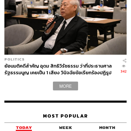
ทองลุน สีสุลิด นายกรัฐมนตรีแห่งสาธารณรัฐประชาธิปไตย
ประชาชนลาว
POLITICS
ย้อนมติคดีสำคัญ อุดม สิทธิวิรัชธรรม ว่าที่ประธานศาล
342
รัฐธรรมนูญ เคยเป็น 1 เสียง วินิจฉัยข้อเรียกร้องปฏิรูป
สถาบันฯ ไม่เข้าข่ายล้มล้าง
MORE
MOST POPULAR
TODAY
WEEK
MONTH