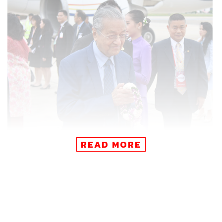
READ MORE
ดร.มหาธีร์ บิน โมฮัมหมัด นายกรัฐมนตรีแห่งมาเลเซีย