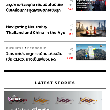
สรุปภารกิจอนุทิน เยือนอินโดนีเซีย
543
ขับเคลื่อนการทูตเศรษฐกิจเชิงรุก
ประกาศหุ้นส่วนยุทธศาสตร์ไทย –
อินโดนีเซีย
Navigating Neutrality:
Thailand and China in the Age
174
of a New Global Order
BUSINESS
/
ECONOMIC
วิเคราะห์ปรากฏการณ์คนแห่ขอสิน
2.6K
เชื่อ CLICX อาจเป็นเพียงยอด
ภูเขาน้ำแข็ง ของปัญหาหนี้ครัว
เรือนไทยที่ถูกซุกไว้
LATEST STORIES