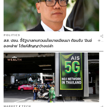
POLITICS
สส. ปชน. จี้รัฐบาลทบทวนนโยบายเมียนมา ต้อนรับ ‘มินอ่
...
องหล่าย’ ได้แค่สัญญาว่างเปล่า
MARKET
/
TECH