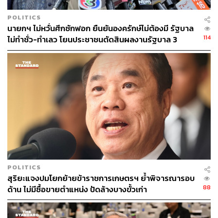
POLITICS
นายกฯ ไม่หวั่นศึกซักฟอก ยืนยันองครักษ์ไม่ต้องมี รัฐบาล
114
ไม่ทำชั่ว-ทำเลว โยนประชาชนตัดสินผลงานรัฐบาล 3
เดือน
อันโตนิโอ กูเตอร์เรส เลขาธิการสหประชาชาติ
POLITICS
สุริยะแจงปมโยกย้ายข้าราชการเกษตรฯ ย้ำพิจารณารอบ
88
ด้าน ไม่มีซื้อขายตำแหน่ง ปัดล้างบางขั้วเก่า