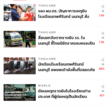
THAILAND
รอง ผบ.ตร. บัญชาการเหตุยิง
1.5K
โรงเรียนเทพศิรินทร์ นนทบุรี สั่ง
สมเด็จอัครมหาเสนาบดีเดโช ฮุน เซน นายกรัฐมนตรีแห่งราช
ค้นหา 2 รอบยืนยันไร้คนติดค้าง พบ
อาณาจักรกัมพูชา
ศพปู่-ย่าที่บ้านพักผู้ก่อเหตุ
THAILAND
สื่อนอกจับตากราดยิง รร. ใน
1.3K
นนทบุรี ชี้ไทยมีอัตราครอบครองปืน
ภาพ:
กระทรวงการต่างประเทศ / Ministry of Foreign Affairs
สูงในระดับต้นของภูมิภาค
of the Kingdom of Thailand
THAILAND
TAGS:
การประชุมสุดยอดผู้นำอาเซียน
Nguyen Xuan Phuc
นักเรียนโรงเรียนเทพศิรินทร์
Hassanal Bolkiah
ทองลุน สีสุลิด
850
นนทบุรี อพยพเข้ายังพื้นที่ปลอดภัย
ประยุทธ์ จันทร์โอชา
Rodrigo Duterte
ชั่วคราว หลังเหตุใช้อาวุธปืนภายใน
ออง ซาน ซูจี
โรงเรียนคลี่คลาย
WORLD
ย้อนเหตุกราดยิงในโรงเรียนต่าง
817
ประเทศ ที่ผู้ก่อเหตุเป็นนักเรียน