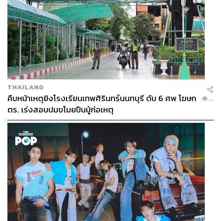
THAILAND
คืบหน้าเหตุยิงโรงเรียนเทพศิรินทร์นนทบุรี ดับ 6 ศพ โฆษก
...
ตร. เร่งสอบปมขโมยปืนปู่ก่อเหตุ