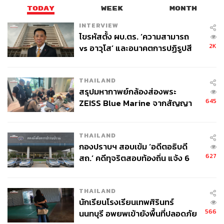
TODAY
WEEK
MONTH
INTERVIEW
ไขรหัสตั้ง ผบ.ตร. ‘ความสามารถ
2K
vs อาวุโส’ และอนาคตการปฏิรูปสี
กากี กับ พล.ต.อ. เอก อังสนานนท์
THAILAND
สรุปมหากาพย์กล้องส่องพระ
645
ZEISS Blue Marine จากสัญญา
ผลิต 8.3 ล้าน สู่ข้อพิพาท ‘มา
เวลล์ฯ’ ฟ้อง ‘โทน บางแค’ ผิดนัด
THAILAND
จ่ายหนี้-แอบระบุแบรนด์
กองปราบฯ สอบเข้ม ‘อดีตอธิบดี
627
สถ.’ คดีทุจริตสอบท้องถิ่น แจ้ง 6
ข้อหาหนัก จ่อชง ป.ป.ช. 12 ส.ค. นี้
THAILAND
นักเรียนโรงเรียนเทพศิรินทร์
566
นนทบุรี อพยพเข้ายังพื้นที่ปลอดภัย