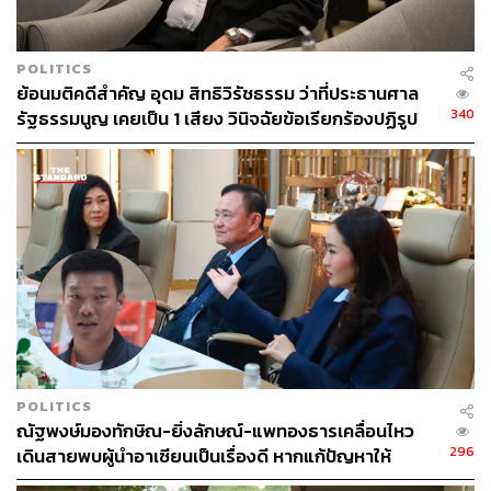
ทุกที่ช่วยให้ประชาชนสามารถใช้บัตรประชาชนใบเดียวเพื่อ
เข้าถึงบริการสุขภาพได้ ทั้งที่หน่วยบริการประจำตามเขตและ
หน่วยบริการระดับปฐมภูมิทุกแห่ง
POLITICS
ย้อนมติคดีสำคัญ อุดม สิทธิวิรัชธรรม ว่าที่ประธานศาล
สำหรับหน่วยบริการนวัตกรรมปฐมภูมิ ได้แก่ ร้านยาคุณภาพ,
340
รัฐธรรมนูญ เคยเป็น 1 เสียง วินิจฉัยข้อเรียกร้องปฏิรูป
คลินิกเวชกรรม, คลินิกทันตกรรมชุมชนอบอุ่น, คลินิก
สถาบันฯ ไม่เข้าข่ายล้มล้าง
พยาบาลชุมชนอบอุ่น, คลินิกเทคนิคการแพทย์ชุมชนอบอุ่น,
คลินิกกายภาพบำบัดชุมชนอบอุ่น และคลินิกแพทย์แผนไทย
ชุมชนอบอุ่น
จากนั้นนายกรัฐมนตรีเยี่ยมชมบูธเกี่ยวกับสุขภาพภายในงาน
โดยเน้นย้ำให้ดูแลกลุ่มเปราะบางเป็นพิเศษในพื้นที่น้ำท่วม
TAGS:
แพทองธาร ชินวัตร
30 บาทรักษาทุกที่
POLITICS
ณัฐพงษ์มองทักษิณ-ยิ่งลักษณ์-แพทองธารเคลื่อนไหว
296
เดินสายพบผู้นำอาเซียนเป็นเรื่องดี หากแก้ปัญหาให้
ประชาชนได้