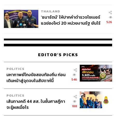
ชั่วคราว หลังเหตุใช้อาวุธปืนภายใน
โรงเรียนคลี่คลาย
THAILAND
‘ธนารัตน์’ ให้ปากคำตำรวจไซเบอร์
526
แฉช่องโหว่ 20 หน่วยงานรัฐ ยันไร้
นัยทางการเมือง
EDITOR'S PICKS
POLITICS
มหากาพย์โกงข้อสอบท้องถิ่น ก่อน
546
เดินหน้าสู่จุดจบในสัปดาห์นี้
POLITICS
เส้นทางคดี 44 สส. ในชั้นศาลฎีกา
188
จะรู้ผลเมื่อไร