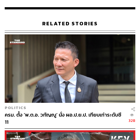
นโยบายนี้อย่างมาก 30 บาทรักษาทุกที่เริ่มต้นครั้งแรกเมื่อวัน
ที่ 7 มกราคม 2567 โดยตอนแรกเริ่มใน 4 จังหวัดนำร่องและ
ขยายนโยบายครอบคลุมเพิ่มเติมไปอีก 41 จังหวัด รวมทั้งสิ้น
RELATED STORIES
45 จังหวัด และวันเดียวกันนี้จะเป็นอีกวันประวัติศาสตร์ทาง
ด้านสาธารณสุขไทยที่ต้องบันทึกไว้ว่า เราทุกภาคส่วนทั้ง
หน่วยงานภาครัฐ, รัฐบาล, สภาวิชาชีพทางการแพทย์, หน่วย
บริการภาคเอกชน และประชาชน ได้ร่วมมือเป็นน้ำหนึ่งใจ
เดียวกันทำให้กรุงเทพฯ อยู่ในนโยบาย 30 บาทรักษาทุกที่
“อยากขอให้พี่น้องประชาชนคนไทยมั่นใจได้ว่าภายในปี
2567 รัฐบาลจะสามารถขยาย 30 บาทรักษาทุกที่ให้
ครอบคลุมทุกพื้นที่ ทุกตารางนิ้วในประเทศไทย เพื่อให้คน
ไทยเข้าถึงการรักษาพยาบาลได้ง่ายและรวดเร็วขึ้น โดยมี
รัฐบาลเป็นผู้ดูแลและขอย้ำอีกครั้ง สำหรับคนกรุงเทพฯ
POLITICS
สามารถดูสัญลักษณ์ 30 บาทรักษาทุกที่และเข้าไปใช้บริการ
ครม. ตั้ง ‘พ.ต.อ. วทัญญู’ นั่ง ผอ.ป.ย.ป. เทียบเท่าระดับซี
ได้ทันที” นายกรัฐมนตรีกล่าว
328
11
ชัชชาติ สิทธิพันธุ์ ผู้ว่าราชการกรุงเทพมหานคร ระบุว่า ใน