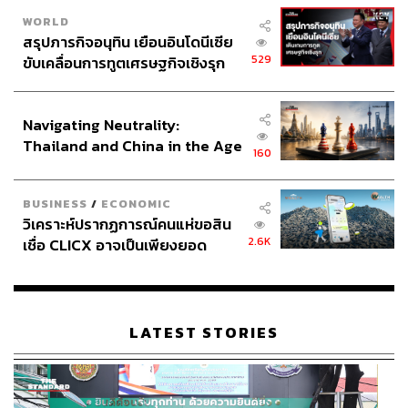
WORLD
สรุปภารกิจอนุทิน เยือนอินโดนีเซีย
529
ขับเคลื่อนการทูตเศรษฐกิจเชิงรุก
ประกาศหุ้นส่วนยุทธศาสตร์ไทย –
อินโดนีเซีย
Navigating Neutrality:
Thailand and China in the Age
160
of a New Global Order
BUSINESS
/
ECONOMIC
วิเคราะห์ปรากฏการณ์คนแห่ขอสิน
2.6K
เชื่อ CLICX อาจเป็นเพียงยอด
ภูเขาน้ำแข็ง ของปัญหาหนี้ครัว
เรือนไทยที่ถูกซุกไว้
LATEST STORIES