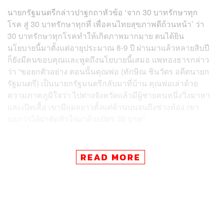
นายกรัฐมนตรีกล่าวปาฐกถาหัวข้อ ‘จาก 30 บาทรักษาทุก
โรค สู่ 30 บาทรักษาทุกที่ เพื่อคนไทยสุขภาพดีถ้วนหน้า’ ว่า
30 บาทรักษาทุกโรคทำให้เกิดภาพมากมาย ตนได้ยิน
นโยบายนี้มาตั้งแต่อายุประมาณ 8-9 ปี ผ่านมาแล้วหลายสิบปี
ก็ยังมีคนขอบคุณและพูดถึงนโยบายนี้เสมอ แพทองธารกล่าว
ว่า “ขอยกตัวอย่าง ตอนนั้นคุณพ่อ (ทักษิณ ชินวัตร อดีตนายก
รัฐมนตรี) เป็นนายกรัฐมนตรีกลับมาที่บ้าน คุณพ่อเล่าด้วย
ความภาคภูมิใจว่า ไปต่างจังหวัดแล้วมีผู้ชายคนหนึ่งวิ่งมาหา
และเปิดเสื้อ เขามีแผลยาวตั้งแต่ด้านบนจนถึงช่วงท้อง เขา
บอกว่าได้ผ่าตัดหัวใจมาด้วยบัตร 30 บาท”
นายกรัฐมนตรีกล่าวต่อว่า แต่เบื้องหลังการทำงานยังมีคนอื่น
อีกมากมายที่ทำให้นโยบายนี้สำเร็จลุล่วงไปได้ รวมถึงให้พี่
READ MORE
น้องประชาชนได้ใช้ 30 บาท ไม่ต้องล้มละลาย ไม่ต้องจ่ายเงิน
มากมายหรือกู้หนี้ยืมสิน เรามีความภูมิใจอย่างมากกับ
นโยบายที่สร้างความภาคภูมิใจอย่างที่สุดให้กับเรา เพราะ
ฉะนั้นมาถึงวันนี้ ถึงเวลาแล้วที่เราจะต่อยอด 30 บาทรักษาทุก
โรคให้เป็น 30 บาทรักษาทุกที่