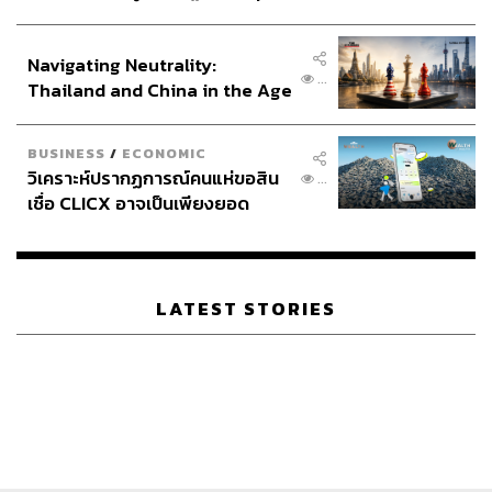
ประกาศหุ้นส่วนยุทธศาสตร์ไทย –
อินโดนีเซีย
Navigating Neutrality:
TAGS:
30 บาทรักษาทุกที่
นายกรัฐมนตรี
โรงพยาบาล
...
Thailand and China in the Age
แพทองธาร ชินวัตร
การดูแลสุขภาพ
of a New Global Order
การตรวจสุขภาพ
BUSINESS
/
ECONOMIC
วิเคราะห์ปรากฏการณ์คนแห่ขอสิน
...
LOADING...
เชื่อ CLICX อาจเป็นเพียงยอด
ภูเขาน้ำแข็ง ของปัญหาหนี้ครัว
เรือนไทยที่ถูกซุกไว้
ABOUT THE AUTHOR
LATEST STORIES
THE STANDARD TEAM
กองบรรณาธิการ THE STANDARD