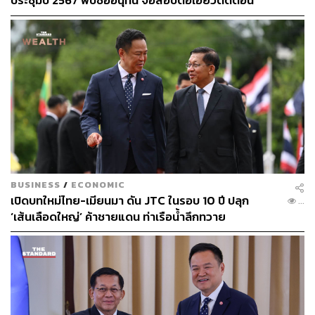
ประชุมปี 2567 พบชื่ออนุทิน จ่อสอบต่อเอี่ยวตัดตอน
ฉะเชิงเทรา
ม.บูรพา หรือไม่
ชลบุรี
ระยอง
จันทบุรี
ตราด
กาญจนบุรี
สุพรรณบุรี
นครปฐม
สมุทรสาคร
สมุทรสงคราม
ราชบุรี
BUSINESS
/
ECONOMIC
ประจวบคีรีขันธ์
เปิดบทใหม่ไทย-เมียนมา ดัน JTC ในรอบ 10 ปี ปลุก
...
ชุมพร
‘เส้นเลือดใหญ่’ ค้าชายแดน ท่าเรือน้ำลึกทวาย
ระนอง
สุราษฎร์ธานี
กระบี่
นครศรีธรรมราช
ภูเก็ต