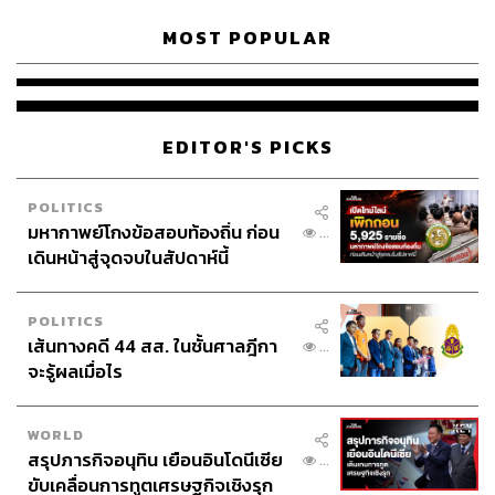
MOST POPULAR
EDITOR'S PICKS
POLITICS
มหากาพย์โกงข้อสอบท้องถิ่น ก่อน
...
เดินหน้าสู่จุดจบในสัปดาห์นี้
POLITICS
เส้นทางคดี 44 สส. ในชั้นศาลฎีกา
...
จะรู้ผลเมื่อไร
WORLD
สรุปภารกิจอนุทิน เยือนอินโดนีเซีย
...
ขับเคลื่อนการทูตเศรษฐกิจเชิงรุก