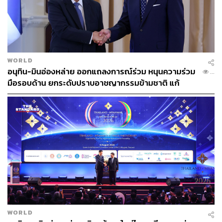
WORLD
อนุทิน-มินอ่องหล่าย ออกแถลงการณ์ร่วม หนุนความร่วม
...
มือรอบด้าน ยกระดับปราบอาชญากรรมข้ามชาติ แก้
ปัญหาหมอกควัน-มลพิษทางน้ำ
WORLD