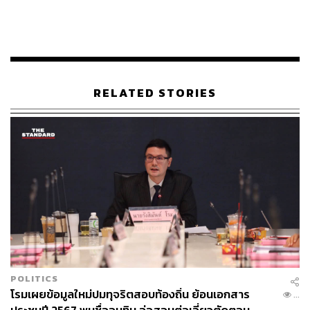
คิวนาน ซึ่งเป็นการดำเนินการนโยบายของรัฐบาลสำเร็จ
ภายใน 1 ปีแรก ซึ่งก่อนหน้านี้มีการคิกออฟในระยะที่ 1-3 ที่
เริ่มไปแล้ว 46 จังหวัด
ทั้งนี้ 31 จังหวัด ประกอบด้วย
RELATED STORIES
ตาก
สุโขทัย
พิษณุโลก
อุตรดิตถ์
ขอนแก่น
มหาสารคาม
กาฬสินธุ์
มุกดาหาร
ยโสธร
ศรีสะเกษ
อุบลราชธานี
POLITICS
สมุทรปราการ
โรมเผยข้อมูลใหม่ปมทุจริตสอบท้องถิ่น ย้อนเอกสาร
...
ปราจีนบุรี