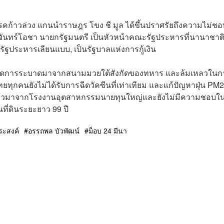
รรคก้าวล่วง แกนนำราษฎร โขง ชี มูล ได้ขึ้นปราศรัยถึงความไม่ชอ
จันทร์โอชา​ นายกรัฐมนตรี​ เป็นหัวหน้าคณะรัฐประหารที่นานาชาติ
ัฐประหารเลียนแบบ​, เป็นรัฐบาลแห่งการกู้เงิน​
ี่มีจุดการระบาดมาจากสนามมวยใต้สังกัดของทหาร และล้มเหลวในก
ยทุกคนยังไม่ได้รับการฉีดวัคซีนที่เท่าเทียม​ และแก้ปัญหาฝุ่น​ PM2
ริงแล้วมาจากโรงงานอุตสาหกรรมนายทุนใหญ่​และยังไม่มีความชอบใ
่ดินระยะยาว ​99 ​ปี​
ะสงค์
อรรถพล บัวพัฒน์
ม็อบ 24 มีนา