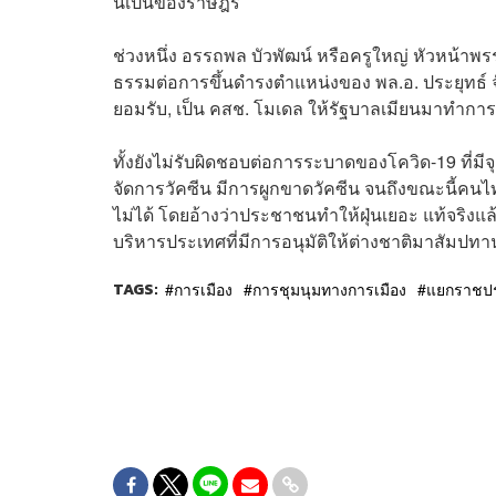
นี้เป็นของราษฎร’
ช่วงหนึ่ง อรรถพล บัวพัฒน์ หรือครูใหญ่ หัวหน้าพ
ธรรมต่อการขึ้นดำรงตำแหน่งของ พล.อ. ประยุทธ์​ 
ยอมรับ​, เป็น คสช. โมเดล ให้รัฐบาลเมียนมา​ทำการร
ทั้งยังไม่รับผิดชอบต่อการระบาดของโควิด-19​ ท
จัดการวัคซีน​ มีการผูกขาดวัคซีน​ จนถึงขณะนี้คนไท
ไม่ได้​ โดยอ้างว่าประชาชนทำให้ฝุ่นเยอะ​ แท้จ
บริหารประเทศที่มีการอนุมัติให้ต่างชาติมาสัมปทานที
TAGS:
การเมือง
การชุมนุมทางการเมือง
แยกราชปร