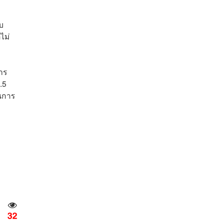
บ
ไม่
าร
.5
นการ
32