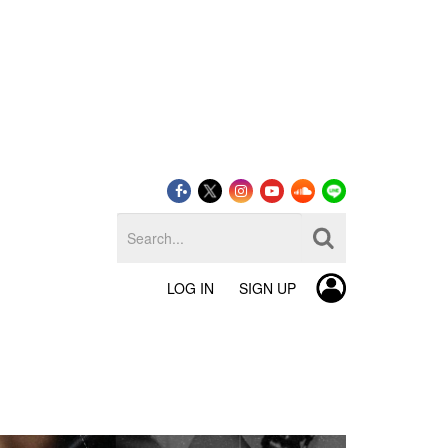
LOG IN
SIGN UP