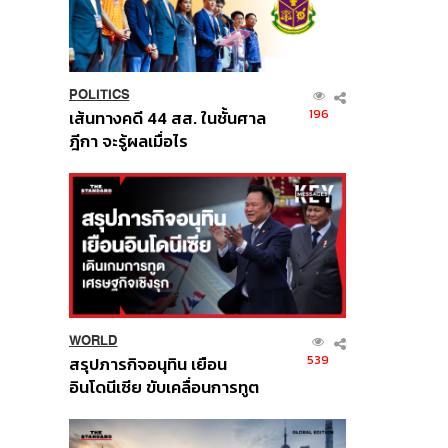
POLITICS
196
เส้นทางคดี 44 สส. ในชั้นศาล
ฎีกา จะรู้ผลเมื่อไร
WORLD
539
สรุปภารกิจอนุทิน เยือน
อินโดนีเซีย ขับเคลื่อนการทูต
เศรษฐกิจเชิงรุก ประกาศหุ้น
ส่วนยุทธศาสตร์ไทย –