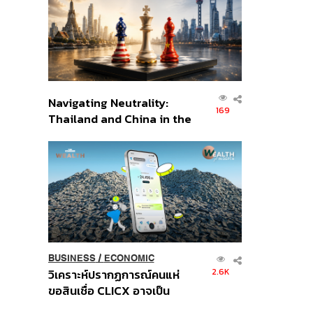
อินโดนีเซีย
Navigating Neutrality:
169
Thailand and China in the
Age of a New Global
Order
BUSINESS
/
ECONOMIC
2.6K
วิเคราะห์ปรากฏการณ์คนแห่
ขอสินเชื่อ CLICX อาจเป็น
เพียงยอดภูเขาน้ำแข็ง ของ