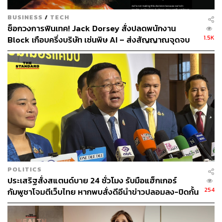
BUSINESS
/
TECH
ช็อกวงการฟินเทค! Jack Dorsey สั่งปลดพนักงาน
1.5K
Block เกือบครึ่งบริษัท เซ่นพิษ AI – ส่งสัญญาณจุดจบ
ยุคแรงงาน White-Collar?
POLITICS
ประเสริฐสั่งสแตนด์บาย 24 ชั่วโมง รับมือแฮ็กเกอร์
254
กัมพูชาโจมตีเว็บไทย หากพบสั่งดีอีนำข่าวปลอมลง-ปิดกั้น
ทันที พร้อมเร่งสื่อสารประชาชน