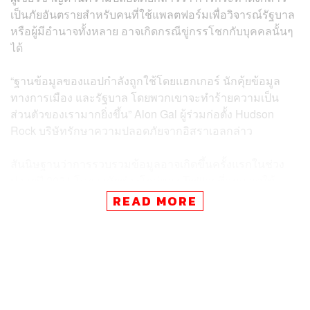
เป็นภัยอันตรายสำหรับคนที่ใช้แพลตฟอร์มเพื่อวิจารณ์รัฐบาล
หรือผู้มีอำนาจทั้งหลาย อาจเกิดกรณีขู่กรรโชกกับบุคคลนั้นๆ
ได้
“ฐานข้อมูลของแอปกำลังถูกใช้โดยแฮกเกอร์ นักคุ้ยข้อมูล
ทางการเมือง และรัฐบาล โดยพวกเขาจะทำร้ายความเป็น
ส่วนตัวของเรามากยิ่งขึ้น” Alon Gal ผู้ร่วมก่อตั้ง Hudson
Rock บริษัทรักษาความปลอดภัยจากอิสราเอลกล่าว
สันนิษฐานว่าการรวบรวมข้อมูลอาจเกิดขึ้นครั้งแรกในช่วง
ปลายปี 2021 โดยอาศัยช่องโหว่ของ Twitter ที่อนุญาตให้
บุคคลภายนอกที่ยืนยันอีเมลและโทรศัพท์แล้วสามารถค้นหา
READ MORE
บัญชีใดๆ ก็ตามที่แบ่งปันข้อมูลกับ Twitter ได้ ส่วนวิธีอาจใช้
ระบบอัตโนมัติเพื่อตรวจสอบอีเมลและโทรศัพท์นับไม่ถ้วน
ทั้งนี้ Twitter ตรวจพบช่องโหว่ครั้งแรกในเดือนสิงหาคม และ
ได้แถลงการณ์แก้ไขไปแล้ว แต่ไม่ได้บอกว่ากระบวนการดัง
กล่าวใช้เวลานานเท่าไร รายงานเกิดขึ้นในช่วงเดือนมกราคม