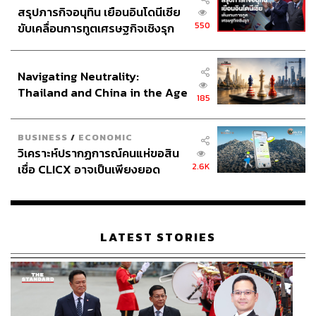
สรุปภารกิจอนุทิน เยือนอินโดนีเซีย
550
ขับเคลื่อนการทูตเศรษฐกิจเชิงรุก
ประกาศหุ้นส่วนยุทธศาสตร์ไทย –
อินโดนีเซีย
Navigating Neutrality:
Thailand and China in the Age
185
of a New Global Order
BUSINESS
/
ECONOMIC
วิเคราะห์ปรากฏการณ์คนแห่ขอสิน
2.6K
เชื่อ CLICX อาจเป็นเพียงยอด
ภูเขาน้ำแข็ง ของปัญหาหนี้ครัว
เรือนไทยที่ถูกซุกไว้
LATEST STORIES