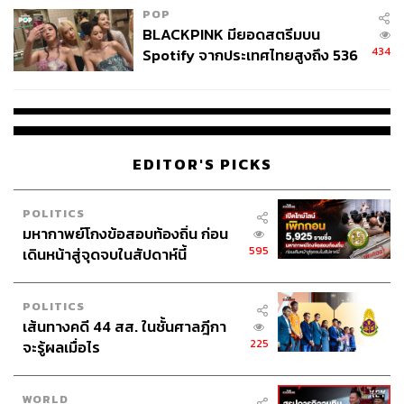
POP
BLACKPINK มียอดสตรีมบน
434
Spotify จากประเทศไทยสูงถึง 536
ล้านครั้ง ตลอด 10 ปีที่ผ่านมา
EDITOR'S PICKS
POLITICS
มหากาพย์โกงข้อสอบท้องถิ่น ก่อน
595
เดินหน้าสู่จุดจบในสัปดาห์นี้
POLITICS
เส้นทางคดี 44 สส. ในชั้นศาลฎีกา
225
จะรู้ผลเมื่อไร
WORLD