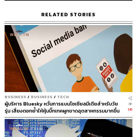
RELATED STORIES
สามารถติดตาม THE STANDARD WEALTH
ผ่านแอปพลิเคชันต่างๆ ที่คุณสะดวกหรือใช้งานอยู่แล้วได้เลย
TAGS:
Twitter
ทวิตเตอร์
แฮกเกอร์
BUSINESS
/
BUSINESS
/
TECH
ผู้บริหาร Bluesky หวั่นการแบนโซเชียลมีเดียสำหรับวัย
141
รุ่น เสี่ยงตอกย้ำให้หุ้นบิ๊กเทคผูกขาดอุตสาหกรรมมากขึ้น
316