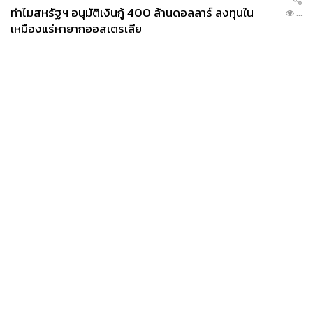
ทำไมสหรัฐฯ อนุมัติเงินกู้ 400 ล้านดอลลาร์ ลงทุนใน
...
เหมืองแร่หายากออสเตรเลีย
News
Wealth
Pop
Podcast
Video
Now
Opinion
Careers
Events
Privacy
About
Contact
Policy
FOR
ADVERTISING
MEMBERSHIP