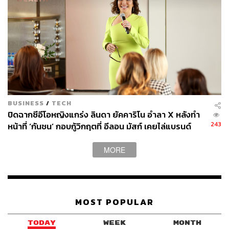
BUSINESS
/
TECH
ปิดฉากซีอีโอหญิงแกร่ง ลินดา ยัคคาริโน อำลา X หลังทำ
243
หน้าที่ ‘กันชน’ กอบกู้วิกฤตที่ อีลอน มัสก์ เคยไล่แบรนด์
โฆษณา ‘ไสหัวไป’
MORE
MOST POPULAR
TODAY
WEEK
MONTH