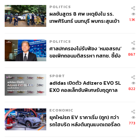
POLITICS
ผลชันสูตร 8 ศพ เหตุยิงใน รร.
1.1K
เทพศิรินทร์ นนทบุรี พบกระสุนเข้า
จุดสำคัญ ‘ศีรษะ-หน้าอก’ ครูถูกยิง
4 นัด จากระยะไกล
POLITICS
ศาลปกครองไม่รับฟ้อง ‘หมอสรณ’
867
ขอเพิกถอนมติสรรหา กสทช. ชี้ยัง
ไม่ใช่ผู้เดือดร้อนเสียหาย
SPORT
adidas เปิดตัว Adizero EVO SL
822
EXO คอลเล็กชันพิเศษรับฤดูกาล
College Football
ECONOMIC
ยุคใหม่รถ EV ราคาเริ่ม (ถูก) กว่า
773
รถไฮบริด หลังต้นทุนแบตเตอรี่ลด
ลง - จีนแห่บุกตลาดเกิดใหม่