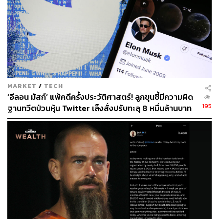
ABOUT THE AUTHOR
อรุณ เหล่าสิล
นักศึกษาฝึกงานประจำกองบรรณาธิการ ​​THE
STANDARD WEALTH
MARKET
/
TECH
‘อีลอน มัสก์’ แพ้คดีครั้งประวัติศาสตร์! ลูกขุนชี้มีความผิด
195
ฐานทวีตป่วนหุ้น Twitter เล็งสั่งปรับทะลุ 8 หมื่นล้านบาท