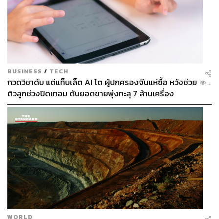
BUSINESS
/
TECH
กวดวิชาดับ แต่แท็บเล็ต AI โต ผู้ปกครองจีนแห่ซื้อ หวังช่วย
...
ติวลูกช่วงปิดเทอม ดันยอดขายพุ่งทะลุ 7 ล้านเครื่อง
WORLD