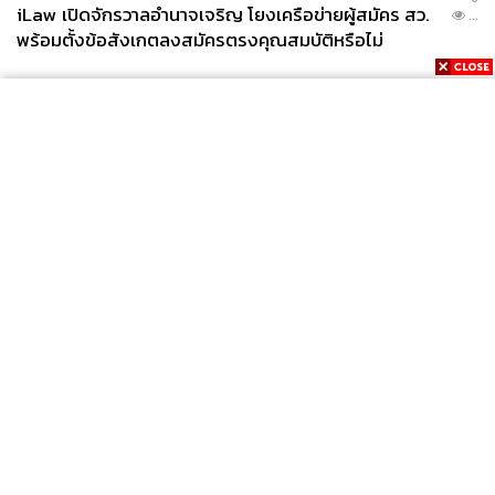
อ้างอิง:
iLaw เปิดจักรวาลอำนาจเจริญ โยงเครือข่ายผู้สมัคร สว.
...
https://www.espn.com/olympics/gymnastics/story/_/i
พร้อมตั้งข้อสังเกตลงสมัครตรงคุณสมบัติหรือไม่
d/40459211/2024-gymnastics-olympic-trials-beacon-
therapy-dog-usa
TAGS:
สุนัข
Olympic Games Paris 2024
Paris 2024
Olympic Games 2024
โอลิมปิกเกมส์ ปารีส 2024
News
Wealth
Pop
Podcast
Video
Now
Opinion
Careers
Events
Privacy
About
Contact
Policy
FOR
ADVERTISING
352
MEMBERSHIP
ABOUT THE AUTHOR