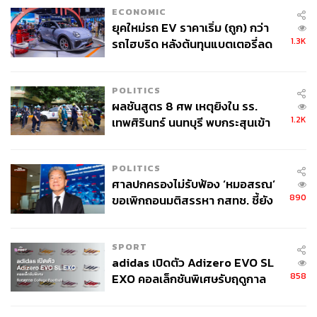
ECONOMIC
ยุคใหม่รถ EV ราคาเริ่ม (ถูก) กว่า
1.3K
รถไฮบริด หลังต้นทุนแบตเตอรี่ลด
ลง - จีนแห่บุกตลาดเกิดใหม่
POLITICS
ผลชันสูตร 8 ศพ เหตุยิงใน รร.
1.2K
เทพศิรินทร์ นนทบุรี พบกระสุนเข้า
จุดสำคัญ ‘ศีรษะ-หน้าอก’ ครูถูกยิง
4 นัด จากระยะไกล
POLITICS
ศาลปกครองไม่รับฟ้อง ‘หมอสรณ’
890
ขอเพิกถอนมติสรรหา กสทช. ชี้ยัง
ไม่ใช่ผู้เดือดร้อนเสียหาย
SPORT
adidas เปิดตัว Adizero EVO SL
858
EXO คอลเล็กชันพิเศษรับฤดูกาล
College Football