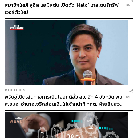
สมาชิกใหม่! ลูอิส แฮมิลตัน เปิดตัว ‘Halo’ โกลเดนรีทรีฟ
...
เวอร์ตัวใหม่
POLITICS
พริษฐ์เปิดเส้นทางการเงินโยงคดีฮั้ว สว. อีก 4 จังหวัด พบ
...
ส.อบจ. อำนาจเจริญโอนเงินให้เจ้าหน้าที่ กกต. ฝ่ายสืบสวน