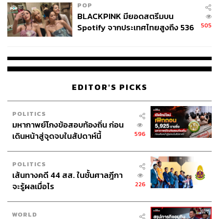
POP
BLACKPINK มียอดสตรีมบน
505
Spotify จากประเทศไทยสูงถึง 536
ล้านครั้ง ตลอด 10 ปีที่ผ่านมา
EDITOR'S PICKS
POLITICS
มหากาพย์โกงข้อสอบท้องถิ่น ก่อน
596
เดินหน้าสู่จุดจบในสัปดาห์นี้
POLITICS
เส้นทางคดี 44 สส. ในชั้นศาลฎีกา
226
จะรู้ผลเมื่อไร
WORLD