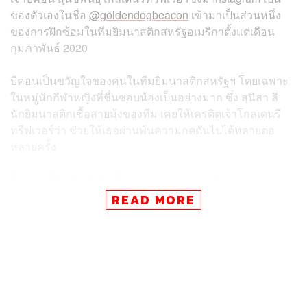
ของตัวเองในชื่อ
@goldendogbeacon
เข้ามาเป็นส่วนหนึ่ง
ของการฝึกซ้อมในทีมยิมนาสติกสหรัฐอเมริกาตั้งแต่เดือน
กุมภาพันธ์ 2020
บีคอนเป็นขวัญใจของคนในทีมยิมนาสติกสหรัฐฯ โดยเฉพาะ
ในหมู่นักกีฬาหญิงที่ชื่นชอบน้องเป็นอย่างมาก ซึ่ง สุนิสา ลี
นักยิมนาสติกเชื้อสายม้งของทีม เคยให้เครดิตเจ้าโกลเดนรี
ทรีฟเวอร์ว่า ช่วยให้เธอผ่านพ้นความกดดันไปได้หลายต่อ
หลายครั้ง
โดยการใช้สุนัขบำบัดเพื่อผ่อนคลายความเครียดและความ
กดดันในหมู่นักกีฬากำลังเป็นที่นิยมในหมู่นักกีฬาของสหรัฐฯ
READ MORE
โดยก่อนหน้านี้ทีมฟุตบอลหญิงสหรัฐฯ ก็เคยใช้วิธีการนี้กับนัก
เตะในทีม ก่อนที่พวกเธอจะเดินทางไปร่วมในมหกรรมกีฬา
โอลิมปิกเช่นกัน