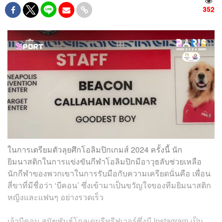
352
ในการเตรียมตัวลุยศึกโอลิมปิกเกมส์ 2024 ครั้งนี้ นัก
ยิมนาสติกในการแข่งขันกีฬาโอลิมปิกมีอาวุธลับช่วยเหลือ
นักกีฬาของพวกเขาในการรับมือกับความเครียดนั่นคือ เพื่อน
สี่ขาที่มีชื่อว่า ‘บีคอน’ ซึ่งเข้ามาเป็นขวัญใจของทีมยิมนาสติก
หญิงและแฟนๆ อย่างรวดเร็ว
เจ้าบีคอน สุนัขพันธุ์โกลเดนรีทรีฟเวอร์ซึ่งมี Instagram เป็น