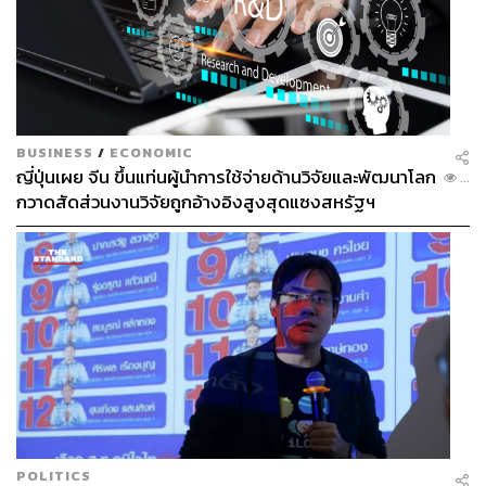
BUSINESS
/
ECONOMIC
ญี่ปุ่นเผย จีน ขึ้นแท่นผู้นำการใช้จ่ายด้านวิจัยและพัฒนาโลก
...
กวาดสัดส่วนงานวิจัยถูกอ้างอิงสูงสุดแซงสหรัฐฯ
ติดตามการแข่งขัน
โอลิมปิก
ปารีส
2024 – Paris 2024
Olympic Games
ได้ที่
เว็บไซต์
https://thestandard.co/paris2024
Facebook :
https://www.facebook.com/thestandardsport
YouTube :
https://www.youtube.com/@TheStandardSport
TikTok :
https://www.tiktok.com/@thestandardsport
Instagram :
https://www.instagram.com/thestandardsport
ภาพ: beacon miller & tulsa luna / Instagram
POLITICS