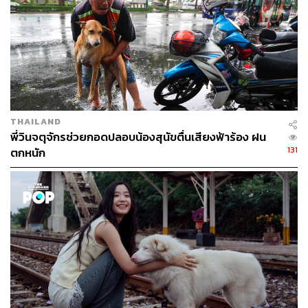
THAILAND
พี่วินจตุจักรช่วยกอดปลอบน้องสุนัขตื่นเสียงฟ้าร้อง ฝน
131
ตกหนัก