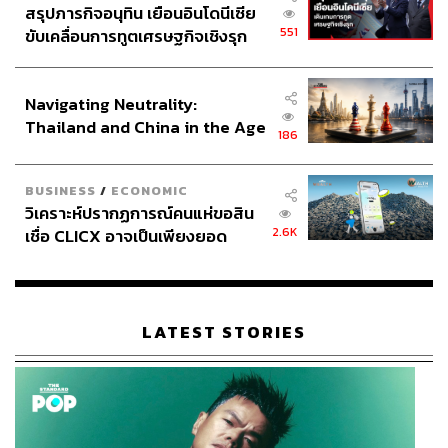
สรุปภารกิจอนุทิน เยือนอินโดนีเซีย
551
ขับเคลื่อนการทูตเศรษฐกิจเชิงรุก
ประกาศหุ้นส่วนยุทธศาสตร์ไทย –
อินโดนีเซีย
Navigating Neutrality:
Thailand and China in the Age
186
of a New Global Order
BUSINESS
/
ECONOMIC
วิเคราะห์ปรากฏการณ์คนแห่ขอสิน
2.6K
เชื่อ CLICX อาจเป็นเพียงยอด
ภูเขาน้ำแข็ง ของปัญหาหนี้ครัว
เรือนไทยที่ถูกซุกไว้
LATEST STORIES