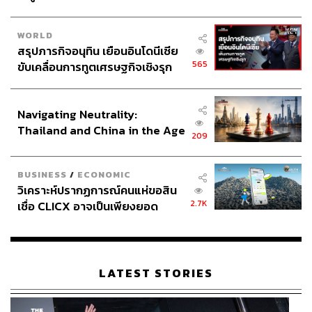
WORLD
สรุปภารกิจอนุทิน เยือนอินโดนีเซีย
565
ขับเคลื่อนการทูตเศรษฐกิจเชิงรุก
ประกาศหุ้นส่วนยุทธศาสตร์ไทย –
อินโดนีเซีย
Navigating Neutrality:
Thailand and China in the Age
209
of a New Global Order
BUSINESS
/
ECONOMIC
วิเคราะห์ปรากฏการณ์คนแห่ขอสิน
2.7K
เชื่อ CLICX อาจเป็นเพียงยอด
ภูเขาน้ำแข็ง ของปัญหาหนี้ครัว
เรือนไทยที่ถูกซุกไว้
LATEST STORIES