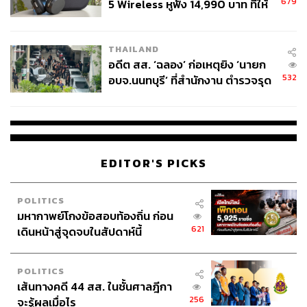
679
5 Wireless หูฟัง 14,990 บาท ที่ให้
ผู้ใช้ถอดเปลี่ยนแบตเองได้ ก่อนกฎ
EU บังคับปีหน้า
THAILAND
อดีต สส. ‘ฉลอง’ ก่อเหตุยิง ‘นายก
532
อบจ.นนทบุรี’ ที่สำนักงาน ตำรวจรุด
ลงพื้นที่
EDITOR'S PICKS
POLITICS
มหากาพย์โกงข้อสอบท้องถิ่น ก่อน
621
เดินหน้าสู่จุดจบในสัปดาห์นี้
POLITICS
เส้นทางคดี 44 สส. ในชั้นศาลฎีกา
256
จะรู้ผลเมื่อไร