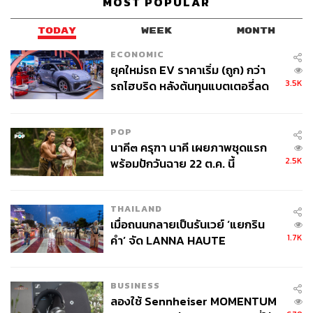
MOST POPULAR
TODAY
WEEK
MONTH
ECONOMIC
ยุคใหม่รถ EV ราคาเริ่ม (ถูก) กว่า
3.5K
รถไฮบริด หลังต้นทุนแบตเตอรี่ลด
ลง - จีนแห่บุกตลาดเกิดใหม่
POP
นาคี๓ ครุฑา นาคี เผยภาพชุดแรก
2.5K
พร้อมปักวันฉาย 22 ต.ค. นี้
THAILAND
เมื่อถนนกลายเป็นรันเวย์ ‘แยกริน
1.7K
คำ’ จัด LANNA HAUTE
COUTURE กลางสายฝน
BUSINESS
ลองใช้ Sennheiser MOMENTUM