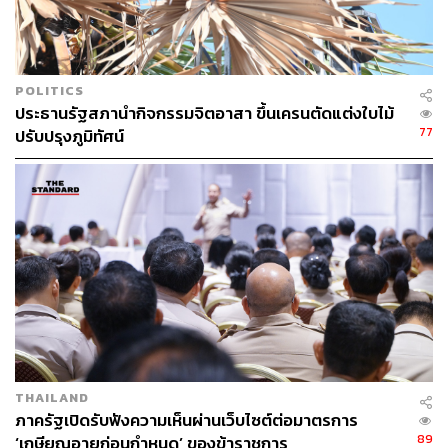
ABOUT THE PHOTOGRAPHER
ศวิตา พูลเสถียร
ช่างภาพข่าว ประจำสำนักข่าว THE
STANDARD
POLITICS
ประธานรัฐสภานำกิจกรรมจิตอาสา ขึ้นเครนตัดแต่งใบไม้
77
ปรับปรุงภูมิทัศน์
THAILAND
ภาครัฐเปิดรับฟังความเห็นผ่านเว็บไซต์ต่อมาตรการ
89
‘เกษียณอายุก่อนกำหนด’ ของข้าราชการ