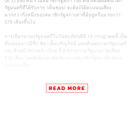
(ส.ว.) 250 คน รวมสมาชิกรัฐสภา 750 คน แคนดิเดตนายก
รัฐมนตรีที่ได้รับการ ‘เห็นชอบ’ จะต้องได้คะแนนเสียง
มากกว่ากึ่งหนึ่งของสมาชิกรัฐสภาเท่าที่มีอยู่หรือมากกว่า
376 เสียงขึ้นไป
การเลือกนายกรัฐมนตรีในวันพฤหัสบดีที่ 13 กรกฎาคมนี้ เป็น
ที่แน่นอนว่ามีชื่อ พิธา ลิ้มเจริญรัตน์ แคนดิเดตนายกรัฐมนตรี
และหัวหน้าพรรคก้าวไกล ที่ 8 พรรคร่วมรัฐบาลรวมเสียง
312 เสียง โดยยังต้องอาศัยเสียงจากสมาชิกรัฐสภาอีกอย่าง
น้อย 64 เสียง
ทั้งนี้ มีรายงานว่า กลุ่มมวลชนทั้งสิ้น 14 กลุ่ม จะมีการรวมตัว
กันเพื่อมาแสดงเจตจำนงบริเวณลานหน้ารัฐสภา เพื่อให้ที่
READ MORE
ประชุมรัฐสภาสนับสนุน พิธา ลิ้มเจริญรัตน์ ขึ้นเป็นนายก
รัฐมนตรีคนที่ 30