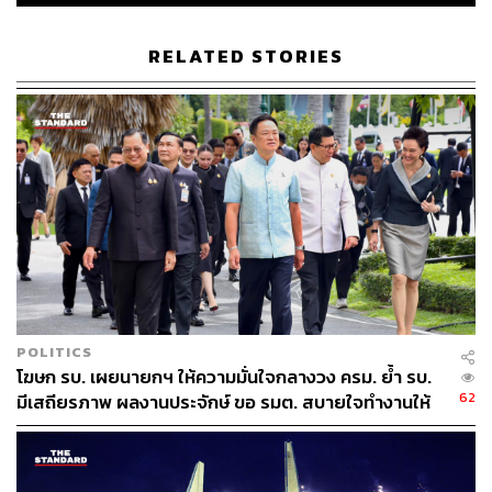
กลุ่มแฟนคลับพรรคก้าวไกล (ด้อมส้ม)
RELATED STORIES
กลุ่มทะลุฟ้า
กลุ่มแนวร่วมธรรมศาสตร์และการชุมนุม
กลุ่ม 24 มิถุนาประชาธิปไตย
กลุ่มเครือข่ายแรงงานเพื่อสิทธิประชาชน
คณะก้าวหน้า
กลุ่มฟื้นฟูประชาธิปไตย
กลุ่ม iLaw
กลุ่มเฟมินิสต์ปลดแอก
กลุ่มทะลุวัง
กลุ่มโมกหลวงริมน้ำ
กลุ่มการ์ด We Volunteer
กลุ่มเพื่อนกัญปฏิวัติ
POLITICS
โฆษก รบ. เผยนายกฯ ให้ความมั่นใจกลางวง ครม. ย้ำ รบ.
กลุ่มล่องนภา
62
มีเสถียรภาพ ผลงานประจักษ์ ขอ รมต. สบายใจทำงานให้
เต็มที่ อย่าหวั่นไหวคำถามยุยง
ภาพประกอบ
:
เทียนจรัส วงศ์พิเศษกุล
อ้างอิง: