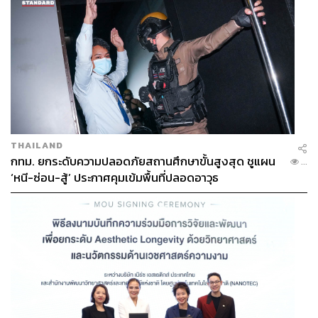
THAILAND
กทม. ยกระดับความปลอดภัยสถานศึกษาขั้นสูงสุด ชูแผน
...
‘หนี-ซ่อน-สู้’ ประกาศคุมเข้มพื้นที่ปลอดอาวุธ