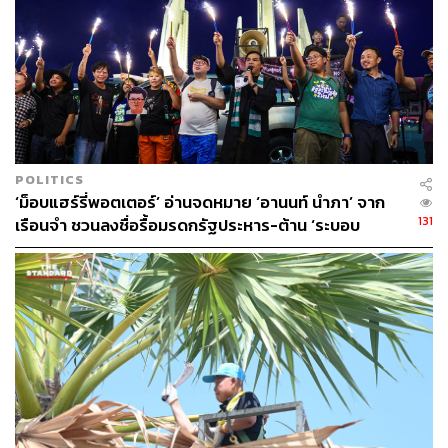
THE STANDARD รวบรวม ณ วันที่ 10 กรกฎาคม
2566
TAGS:
รัฐสภา
การชุมนุมทางการเมือง
ทิม-พิธา ลิ้มเจริญรัตน์
ประชุมรัฐสภา
POLITICS
‘ม็อบแฮร์รี่พอตเตอร์’ อ่านจดหมาย ‘อานนท์ นำภา’ จาก
131
เรือนจำ ชวนลงชื่อรื้อมรดกรัฐประหาร-ต้าน ‘ระบอบ
สีน้ำเงิน’
90
ABOUT THE AUTHOR
THE STANDARD TEAM
กองบรรณาธิการ THE STANDARD