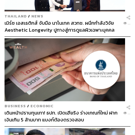
THAILAND
/
NEWS
เมิร์ซ เอสเธติกส์ จับมือ นาโนเทค สวทช. ผนึกกำลังวิจัย
...
Aesthetic Longevity ปูทางสู่การดูแลผิวเฉพาะบุคคล
[PR NEWS]
BUSINESS
/
ECONOMIC
เดินหน้าปราบทุนเทา! ธปท. เปิดเฮียริง ร่างเกณฑ์ใหม่ ฝาก
...
เงินเกิน 5 ล้านบาท แบงก์ต้องตรวจสอบ