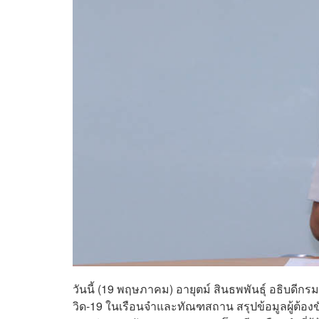
วันนี้ (19 พฤษภาคม) อายุตม์ สินธพพันธุ์ อธิ
วิด-19 ในเรือนจำและทัณฑสถาน สรุปข้อมูลผู้ต้องขังต