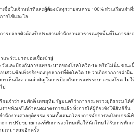
ื้อในเจ้าหน้าที่และผู้ต้องขัง
ทุกรายจนครบ 100% ส่วนเรือนจำที่ย
ีอาการไข้และไอ
ก่อนการปล่อยตัวต้องรีบประสานสำนักงานสาธารณสุขพื้นที่ในการส่งต่อ
รแพร่ระบาดของเชื้อเข้าสู่
้าระวังและป้องกันการแพร่ระบาดของโรคโควิด-19 หรือไม่นั้น ขณะนี
สวนข้อเท็จจริงของบุคลากรที่ติดโควิด-19 ว่าเกิดจากการฝ่าฝืน
ุคลากรเห็นถึงความสำคัญในการป้องกันการแพร่ระบาดของโรค ไม่ให้
อไป
นจำว่า สมศักดิ์ เทพสุทิน รัฐมนตรีว่าการกระทรวงยุติธรรม ได้สั่
ชทัณฑ์ได้กำหนดมาตรการแล้ว ทั้งการให้ผู้ต้องขังใช้สิทธิยื่น
ากสำนักงานศาลยุติธรรม รวมทั้งเสนอโครงการพักการลงโทษกรณีพ
และการปรับขยายเกณฑ์พักการลงโทษเพื่อให้นักโทษได้รับการพักก
ามเหมาะสมอีกครั้ง