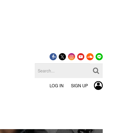
LOG IN
SIGN UP