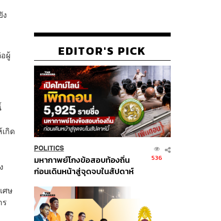
ัง
EDITOR'S PICK
ผู้
้
เกิด
POLITICS
536
มหากาพย์โกงข้อสอบท้องถิ่น
ง
ก่อนเดินหน้าสู่จุดจบในสัปดาห์
นี้
ิเศษ
าร