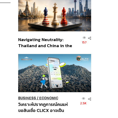
อินโดนีเซีย
Navigating Neutrality:
157
Thailand and China in the
Age of a New Global
Order
BUSINESS
/
ECONOMIC
2.5K
วิเคราะห์ปรากฏการณ์คนแห่
ขอสินเชื่อ CLICX อาจเป็น
เพียงยอดภูเขาน้ำแข็ง ของ