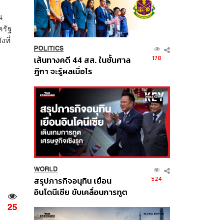
น
ครัฐ
งที่
POLITICS
178
เส้นทางคดี 44 สส. ในชั้นศาล
ฎีกา จะรู้ผลเมื่อไร
WORLD
524
สรุปภารกิจอนุทิน เยือน
อินโดนีเซีย ขับเคลื่อนการทูต
เศรษฐกิจเชิงรุก ประกาศหุ้น
25
ส่วนยุทธศาสตร์ไทย –