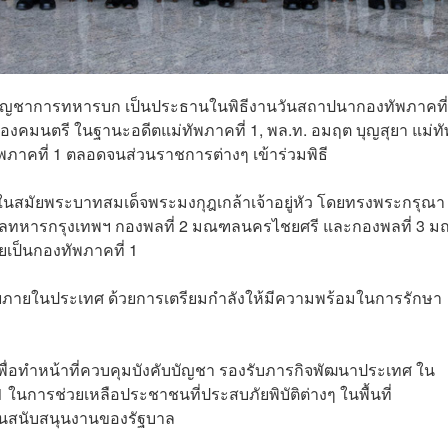
ผู้บัญชาการทหารบก เป็นประธานในพิธีงานวันสถาปนากองทัพภาคที่
า องคมนตรี ในฐานะอดีตแม่ทัพภาคที่ 1, พล.ท. อมฤต บุญสุยา แม่ทั
่ทัพภาคที่ 1 ตลอดจนส่วนราชการต่างๆ เข้าร่วมพิธี
2453 ในสมัยพระบาทสมเด็จพระมงกุฎเกล้าเจ้าอยู่หัว โดยทรงพระกรุณา
ณฑลทหารกรุงเทพฯ กองพลที่ 2 มณฑลนครไชยศรี และกองพลที่ 3 
่วยเป็นกองทัพภาคที่ 1
ยภายในประเทศ ด้วยการเตรียมกำลังให้มีความพร้อมในการรักษา
พื่อทำหน้าที่ควบคุมบังคับบัญชา รองรับภารกิจพัฒนาประเทศ ใน
การช่วยเหลือประชาชนที่ประสบภัยพิบัติต่างๆ ในพื้นที่
นสนับสนุนงานของรัฐบาล