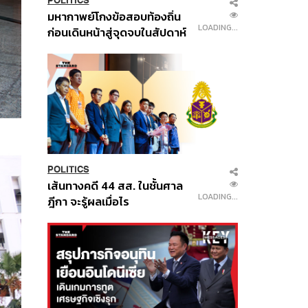
POLITICS
มหากาพย์โกงข้อสอบท้องถิ่น
LOADING...
ก่อนเดินหน้าสู่จุดจบในสัปดาห์
นี้
POLITICS
เส้นทางคดี 44 สส. ในชั้นศาล
LOADING...
ฎีกา จะรู้ผลเมื่อไร