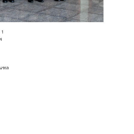
 1
พ
มณฑล