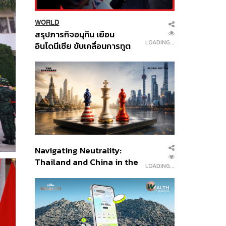
WORLD
สรุปภารกิจอนุทิน เยือน
LOADING...
อินโดนีเซีย ขับเคลื่อนการทูต
เศรษฐกิจเชิงรุก ประกาศหุ้น
ส่วนยุทธศาสตร์ไทย –
อินโดนีเซีย
Navigating Neutrality:
Thailand and China in the
LOADING...
Age of a New Global
Order