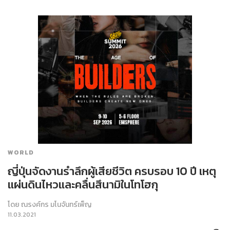
WORLD
ญี่ปุ่นจัดงานรำลึกผู้เสียชีวิต ครบรอบ 10 ปี เหตุ
แผ่นดินไหวและคลื่นสึนามิในโทโฮกุ
โดย
ณรงค์กร มโนจันทร์เพ็ญ
11.03.2021