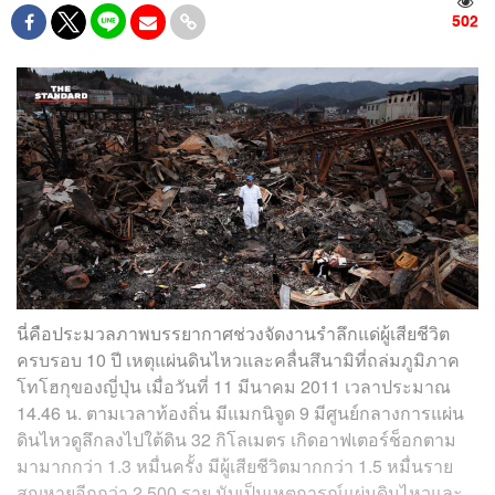
502
นี่คือประมวลภาพบรรยากาศช่วงจัดงานรำลึกแด่ผู้เสียชีวิต
ครบรอบ 10 ปี เหตุแผ่นดินไหวและคลื่นสึนามิที่ถล่มภูมิภาค
โทโฮกุของญี่ปุ่น เมื่อวันที่ 11 มีนาคม 2011 เวลาประมาณ
14.46 น. ตามเวลาท้องถิ่น มีแมกนิจูด 9 มีศูนย์กลางการแผ่น
ดินไหวดูลึกลงไปใต้ดิน 32 กิโลเมตร เกิดอาฟเตอร์ช็อกตาม
มามากกว่า 1.3 หมื่นครั้ง มีผู้เสียชีวิตมากกว่า 1.5 หมื่นราย
สูญหายอีกกว่า 2,500 ราย นับเป็นเหตุการณ์แผ่นดินไหวและ