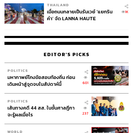
THAILAND
เมื่อถนนกลายเป็นรันเวย์ ‘แยกริน
1K
คำ’ จัด LANNA HAUTE
COUTURE กลางสายฝน
EDITOR'S PICKS
POLITICS
มหากาพย์โกงข้อสอบท้องถิ่น ก่อน
601
เดินหน้าสู่จุดจบในสัปดาห์นี้
POLITICS
เส้นทางคดี 44 สส. ในชั้นศาลฎีกา
237
จะรู้ผลเมื่อไร
WORLD