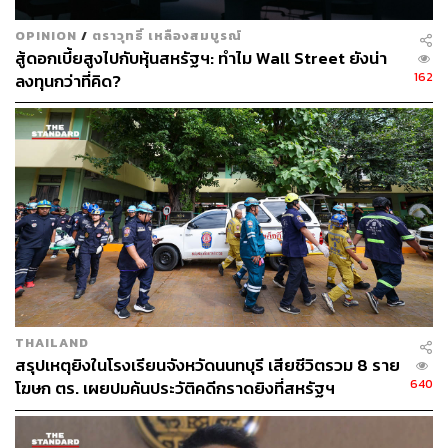
ภาพ: Carl Court / Getty Images
OPINION
/
ตราวุทธิ์ เหลืองสมบูรณ์
สู้ดอกเบี้ยสูงไปกับหุ้นสหรัฐฯ: ทำไม Wall Street ยังน่า
พิสูจน์อักษร: วรรษมล สิงหโกมล
162
ลงทุนกว่าที่คิด?
FYI
โทโฮกุเป็นหนึ่งในภูมิภาคของญี่ปุ่น ครอบคลุมพื้นที่
ราว 1 ใน 4 ทางตอนเหนือของเกาะฮอนชู ประกอบไป
ด้วย 6 จังหวัด ได้แก่ อาโอโมริ, อิวาเตะ, มิยางิ, อากิตะ,
ยามางาตะ และฟุกุชิมะ
TAGS:
Japan
Tohoku
แผ่นดินไหว
สึนามิ
แผ่นดินไหวในญี่ปุ่น
ผู้เสียชีวิต
THAILAND
สรุปเหตุยิงในโรงเรียนจังหวัดนนทบุรี เสียชีวิตรวม 8 ราย
640
โฆษก ตร. เผยปมค้นประวัติคดีกราดยิงที่สหรัฐฯ