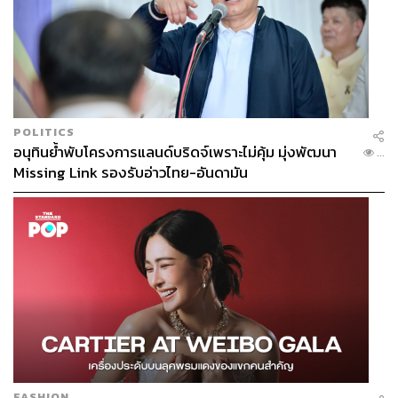
POLITICS
อนุทินย้ำพับโครงการแลนด์บริดจ์เพราะไม่คุ้ม มุ่งพัฒนา
...
Missing Link รองรับอ่าวไทย-อันดามัน
FASHION