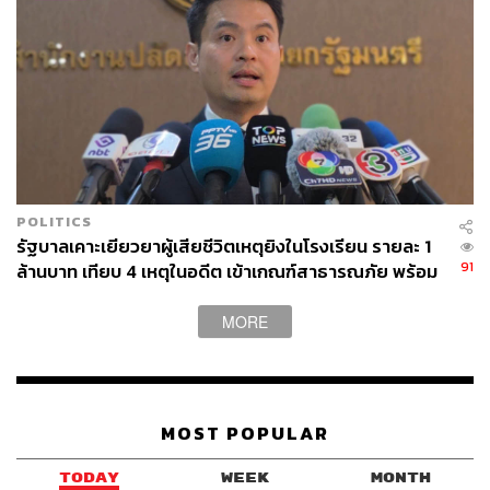
502
ABOUT THE AUTHOR
ณรงค์กร มโนจันทร์เพ็ญ
Content Creator กองบรรณาธิการข่าว THE
STANDARD
POLITICS
รัฐบาลเคาะเยียวยาผู้เสียชีวิตเหตุยิงในโรงเรียน รายละ 1
91
ล้านบาท เทียบ 4 เหตุในอดีต เข้าเกณฑ์สาธารณภัย พร้อม
เร่งจ่ายโดยเร็ว
MORE
MOST POPULAR
TODAY
WEEK
MONTH