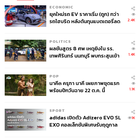
ECONOMIC
ยุคใหม่รถ EV ราคาเริ่ม (ถูก) กว่า
2.4K
รถไฮบริด หลังต้นทุนแบตเตอรี่ลด
ลง - จีนแห่บุกตลาดเกิดใหม่
POLITICS
ผลชันสูตร 8 ศพ เหตุยิงใน รร.
1.4K
เทพศิรินทร์ นนทบุรี พบกระสุนเข้า
จุดสำคัญ ‘ศีรษะ-หน้าอก’ ครูถูกยิง
4 นัด จากระยะไกล
POP
นาคี๓ ครุฑา นาคี เผยภาพชุดแรก
1.1K
พร้อมปักวันฉาย 22 ต.ค. นี้
SPORT
adidas เปิดตัว Adizero EVO SL
1K
EXO คอลเล็กชันพิเศษรับฤดูกาล
College Football