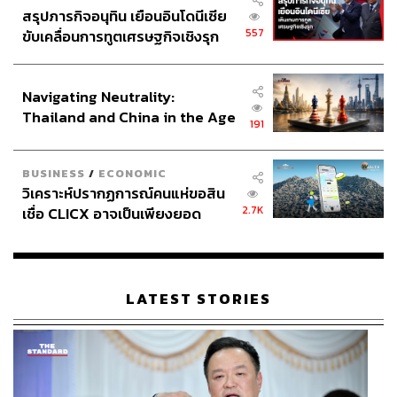
สรุปภารกิจอนุทิน เยือนอินโดนีเซีย
557
ขับเคลื่อนการทูตเศรษฐกิจเชิงรุก
ประกาศหุ้นส่วนยุทธศาสตร์ไทย –
อินโดนีเซีย
Navigating Neutrality:
Thailand and China in the Age
191
of a New Global Order
BUSINESS
/
ECONOMIC
วิเคราะห์ปรากฏการณ์คนแห่ขอสิน
2.7K
เชื่อ CLICX อาจเป็นเพียงยอด
ภูเขาน้ำแข็ง ของปัญหาหนี้ครัว
เรือนไทยที่ถูกซุกไว้
LATEST STORIES