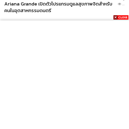
Ariana Grande เปิดตัวโปรแกรมดูแลสุขภาพจิตสำหรับ
...
คนในอุตสาหกรรมดนตรี
News
Wealth
Pop
Podcast
Video
Now
Opinion
Careers
Events
Privacy
About
Contact
Policy
FOR
ADVERTISING
MEMBERSHIP