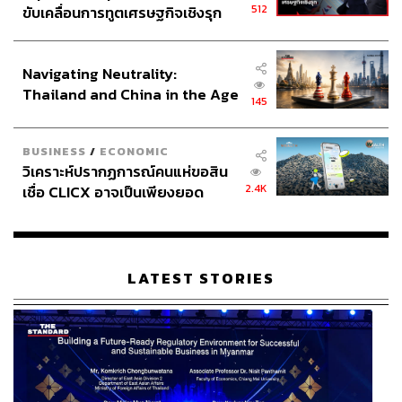
512
ขับเคลื่อนการทูตเศรษฐกิจเชิงรุก
ประกาศหุ้นส่วนยุทธศาสตร์ไทย –
อินโดนีเซีย
Navigating Neutrality:
Thailand and China in the Age
145
of a New Global Order
BUSINESS
/
ECONOMIC
วิเคราะห์ปรากฏการณ์คนแห่ขอสิน
2.4K
เชื่อ CLICX อาจเป็นเพียงยอด
ภูเขาน้ำแข็ง ของปัญหาหนี้ครัว
เรือนไทยที่ถูกซุกไว้
LATEST STORIES