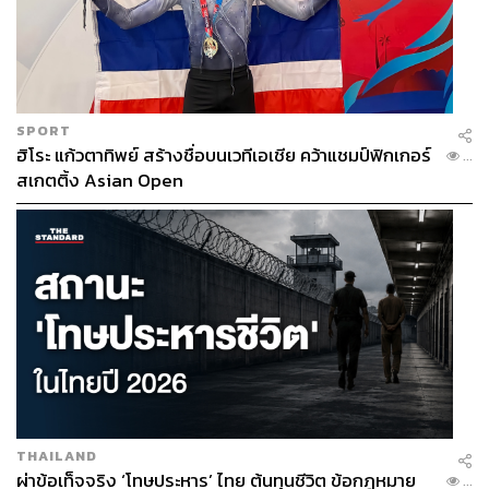
SPORT
ฮิโระ แก้วตาทิพย์ สร้างชื่อบนเวทีเอเชีย คว้าแชมป์ฟิกเกอร์
...
สเกตติ้ง Asian Open
THAILAND
ผ่าข้อเท็จจริง ‘โทษประหาร’ ไทย ต้นทุนชีวิต ข้อกฎหมาย
...