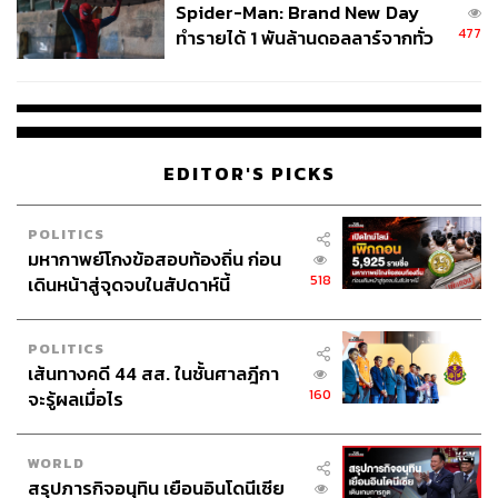
Spider-Man: Brand New Day
477
ทำรายได้ 1 พันล้านดอลลาร์จากทั่ว
โลกภายใน 6 วัน
EDITOR'S PICKS
POLITICS
มหากาพย์โกงข้อสอบท้องถิ่น ก่อน
518
เดินหน้าสู่จุดจบในสัปดาห์นี้
POLITICS
เส้นทางคดี 44 สส. ในชั้นศาลฎีกา
160
จะรู้ผลเมื่อไร
WORLD
สรุปภารกิจอนุทิน เยือนอินโดนีเซีย