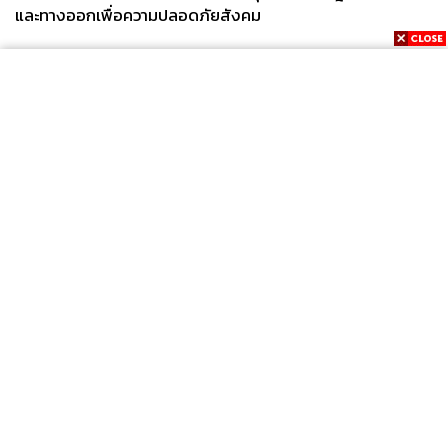
และทางออกเพื่อความปลอดภัยสังคม
News
Wealth
Pop
Podcast
Video
Now
Opinion
Careers
Events
Privacy
About
Contact
Policy
FOR
ADVERTISING
MEMBERSHIP