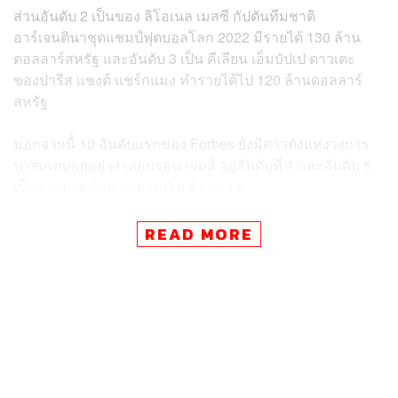
ส่วนอันดับ 2 เป็นของ ลิโอเนล เมสซี กัปตันทีมชาติ
อาร์เจนตินาชุดแชมป์ฟุตบอลโลก 2022 มีรายได้ 130 ล้าน
ดอลลาร์สหรัฐ และอันดับ 3 เป็น คีเลียน เอ็มบัปเป ดาวเตะ
ของปารีส แซงต์ แชร์กแมง ทำรายได้ไป 120 ล้านดอลลาร์
สหรัฐ
นอกจากนี้ 10 อันดับแรกของ Forbes ยังมีดาวดังแห่งวงการ
บาสเกตบอลอย่าง เลอบรอน เจมส์ อยู่อันดับที่ 4 และอันดับ 5
เป็นของยอดนักมวย คาเนโล อัลวาเรซ
READ MORE