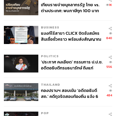
เทียบรายจ่ายบุคลากรรัฐ ไทย vs.
1K
ต่างประเทศ: พบภาษีทุก 100 บาท
ของคนไทยใช้ไปกับข้าราชการเฉียด
40 บาท
BUSINESS
แบงก์ไร้สาขา CLICX ปิดรับสมัคร
840
สินเชื่อชั่วคราว พร้อมส่งสัญญาณ
เตือนกลุ่มกู้เงินผิดวัตถุประสงค์-ให้
ข้อมูลเท็จ เตรียมดำเนินคดีเด็ดขาด
POLITICS
‘ประภาศ คงเอียด’ กรรมการ ป.ป.ช.
556
อดีตอธิบดีกรมธนารักษ์ ถึงแก่
อนิจกรรม
THAILAND
กองปราบฯ สอบเข้ม ‘อดีตอธิบดี
484
สถ.’ คดีทุจริตสอบท้องถิ่น แจ้ง 6
ข้อหาหนัก จ่อชง ป.ป.ช. 12 ส.ค. นี้
POP