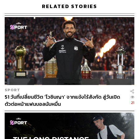
0b7b156
RELATED STORIES
TAGS:
Canelo Álvarez
กีฬาฟุตบอล
กีฬามวยสากล
Roger Federer
นักกีฬา
Cristiano Ronaldo
กีฬากอล์ฟ
NBA
Dustin Johnson
Stephen Curry
กีฬาบาสเกตบอล
Kevin Durant
กีฬาเทนนิส
Lionel Messi
Phil Mickelson
LeBron James
Kylian Mbappé
รายได้
SPORT
51 วันที่เปลี่ยนชีวิต ‘โวซินญา’ จากแข้งไร้สังกัด สู่วันเปิด
21
ตัวต่อหน้าแฟนบอลนับหมื่น
3.8K
ABOUT THE AUTHOR