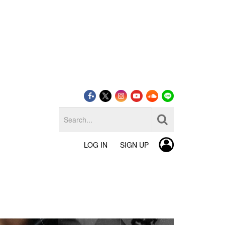
LOG IN
SIGN UP