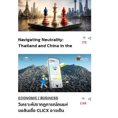
อินโดนีเซีย
Navigating Neutrality:
175
Thailand and China in the
Age of a New Global
Order
ECONOMIC
/
BUSINESS
2.6K
วิเคราะห์ปรากฏการณ์คนแห่
ขอสินเชื่อ CLICX อาจเป็น
เพียงยอดภูเขาน้ำแข็ง ของ