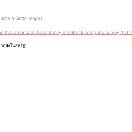
ket via Getty Images
e-five-americans-have-family-member-killed-guns-survey-341
ราดยิงในสหรัฐฯ