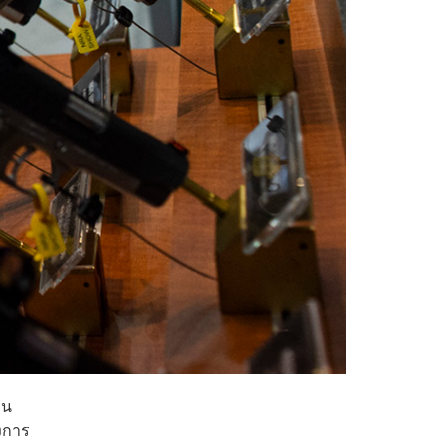
าน
ึงการ