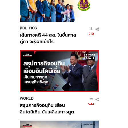
POLITICS
210
เส้นทางคดี 44 สส. ในชั้นศาล
ฎีกา จะรู้ผลเมื่อไร
WORLD
544
สรุปภารกิจอนุทิน เยือน
อินโดนีเซีย ขับเคลื่อนการทูต
เศรษฐกิจเชิงรุก ประกาศหุ้น
ส่วนยุทธศาสตร์ไทย –