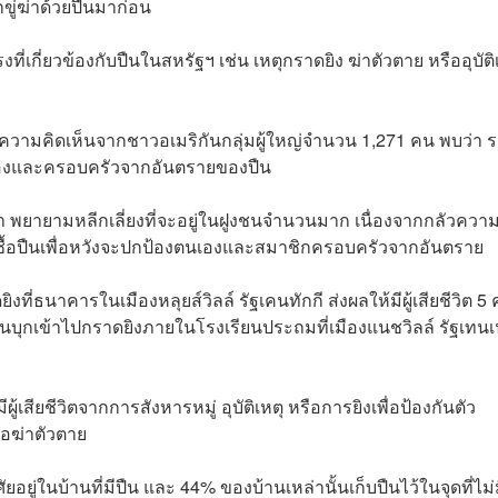
ขู่ฆ่าด้วยปืนมาก่อน
กี่ยวข้องกับปืนในสหรัฐฯ เช่น เหตุกราดยิง ฆ่าตัวตาย หรืออุบัติ
งความคิดเห็นจากชาวอเมริกันกลุ่มผู้ใหญ่จำนวน 1,271 คน พบว่า 
นเองและครอบครัวจากอันตรายของปืน
่า พยายามหลีกเลี่ยงที่จะอยู่ในฝูงชนจำนวนมาก เนื่องจากกลัวความ
ังซื้อปืนเพื่อหวังจะปกป้องตนเองและสมาชิกครอบครัวจากอันตราย
งที่ธนาคารในเมืองหลุยส์วิลล์ รัฐเคนทักกี ส่งผลให้มีผู้เสียชีวิต 5
ือปืนบุกเข้าไปกราดยิงภายในโรงเรียนประถมที่เมืองแนชวิลล์ รัฐเทน
ผู้เสียชีวิตจากการสังหารหมู่ อุบัติเหตุ หรือการยิงเพื่อป้องกันตัว
่อฆ่าตัวตาย
ยู่ในบ้านที่มีปืน และ 44% ของบ้านเหล่านั้นเก็บปืนไว้ในจุดที่ไม่