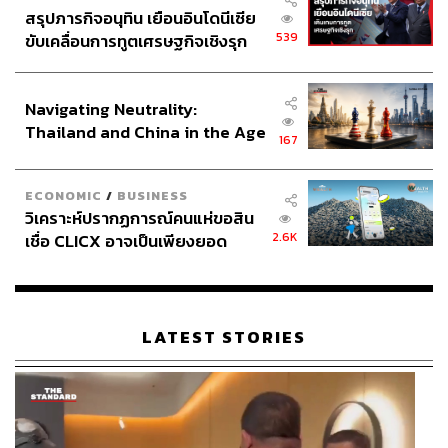
สรุปภารกิจอนุทิน เยือนอินโดนีเซีย
539
ขับเคลื่อนการทูตเศรษฐกิจเชิงรุก
ประกาศหุ้นส่วนยุทธศาสตร์ไทย –
อินโดนีเซีย
Navigating Neutrality:
Thailand and China in the Age
167
of a New Global Order
ECONOMIC
/
BUSINESS
วิเคราะห์ปรากฏการณ์คนแห่ขอสิน
2.6K
เชื่อ CLICX อาจเป็นเพียงยอด
ภูเขาน้ำแข็ง ของปัญหาหนี้ครัว
เรือนไทยที่ถูกซุกไว้
LATEST STORIES