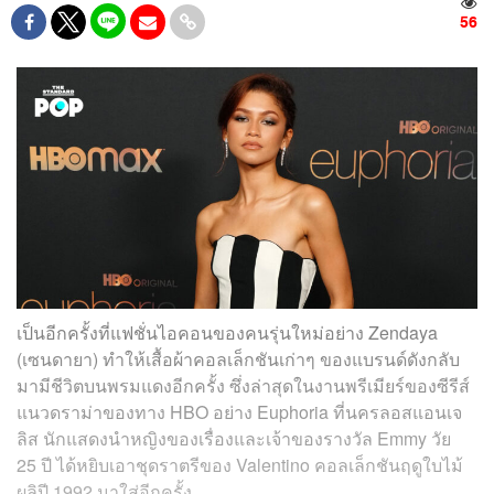
56
เป็นอีกครั้งที่แฟชั่นไอคอนของคนรุ่นใหม่อย่าง Zendaya
(เซนดายา) ทำให้เสื้อผ้าคอลเล็กชันเก่าๆ ของแบรนด์ดังกลับ
มามีชีวิตบนพรมแดงอีกครั้ง ซึ่งล่าสุดในงานพรีเมียร์ของซีรีส์
แนวดราม่าของทาง HBO อย่าง Euphoria ที่นครลอสแอนเจ
ลิส นักแสดงนำหญิงของเรื่องและเจ้าของรางวัล Emmy วัย
25 ปี ได้หยิบเอาชุดราตรีของ Valentino คอลเล็กชันฤดูใบไม้
ผลิปี 1992 มาใส่อีกครั้ง