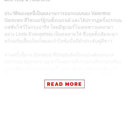
ประวัติของลุคนี้เป็นผลงานการออกแบบของ
Valentino
Garavani ดีไซเนอร์ผู้ก่อตั้งแบรนด์ และได้ปรากฏครั้งแรกบน
แฟชั่นโชว์ในกรุงปารีส โดยมีซูเปอร์โมเดลชาวแคนาดา
อย่าง Linda Evangelista เป็นคนสวมใส่ ซึ่งลุคดั้งเดิมจะมา
พร้อมกับเสื้อแจ็กเก็ตและกำไลข้อมือสีดำประดับพู่สีขาว
ส่วนครั้งนี้ทาง Zendaya ที่ปัจจุบันยังเป็นแบรนด์แอมบาส
เตอร์ของ Valentino อยู่ มาในชุดราตรีลายทางสีขาวดำเพียง
อย่างเดียว พร้อมกับสวมเครื่องประดับจาก Bulgari ที่เธอก็
เป็นแบรนด์แอมบาสเดอร์อยู่ด้วยเช่นกัน ซึ่งทั้งหมดนี้เป็นผล
งานการสไตลิงของสไตลิสต์คู่ใจอย่าง Law Roach เช่นเคย
READ MORE
Zendaya กับ Law Roach มักจะใช้โอกาสของโมเมนต์พรม
แดงโปรโมตผลงานภาพยนตร์ที่เธอนำแสดง ผ่านการผสมผล
งานเก่าๆ ในคลังของแบรนด์ดังและชุดที่ดีไซเนอร์ออกแบบ
ให้ใหม่ ที่เห็นได้ชัดเจนที่สุดคือช่วงโปรโมตภาพยนตร์
Spider-Man: No Way Home
ที่เธอใส่ชุดปักลายใยแมงมุม