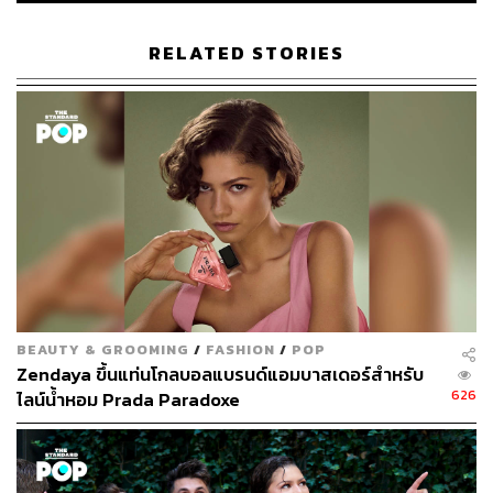
RELATED STORIES
56
ABOUT THE AUTHOR
เริ่มต้น เขมะเพ็ชร
กองบรรณาธิการคัลเจอร์ สำนักข่าว THE
STANDARD
BEAUTY & GROOMING
/
FASHION
/
POP
Zendaya ขึ้นแท่นโกลบอลแบรนด์แอมบาสเดอร์สำหรับ
626
ไลน์น้ำหอม Prada Paradoxe