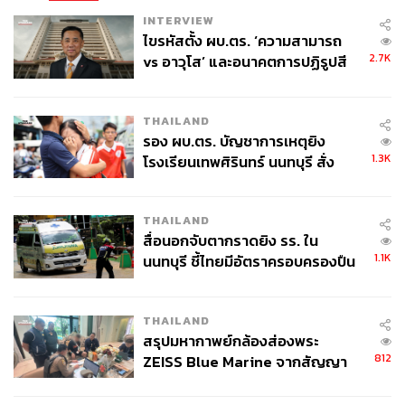
INTERVIEW
ไขรหัสตั้ง ผบ.ตร. ‘ความสามารถ
2.7K
vs อาวุโส’ และอนาคตการปฏิรูปสี
กากี กับ พล.ต.อ. เอก อังสนานนท์
THAILAND
รอง ผบ.ตร. บัญชาการเหตุยิง
1.3K
โรงเรียนเทพศิรินทร์ นนทบุรี สั่ง
ค้นหา 2 รอบยืนยันไร้คนติดค้าง พบ
ศพปู่-ย่าที่บ้านพักผู้ก่อเหตุ
THAILAND
สื่อนอกจับตากราดยิง รร. ใน
1.1K
นนทบุรี ชี้ไทยมีอัตราครอบครองปืน
สูงในระดับต้นของภูมิภาค
THAILAND
สรุปมหากาพย์กล้องส่องพระ
812
ZEISS Blue Marine จากสัญญา
ผลิต 8.3 ล้าน สู่ข้อพิพาท ‘มา
เวลล์ฯ’ ฟ้อง ‘โทน บางแค’ ผิดนัด