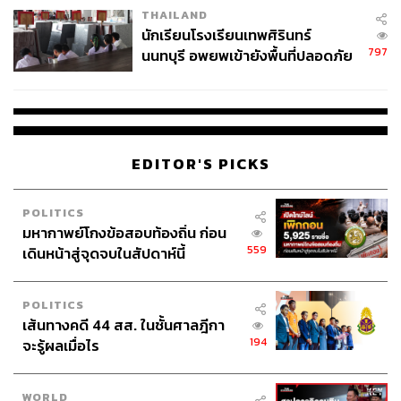
THAILAND
จ่ายหนี้-แอบระบุแบรนด์
นักเรียนโรงเรียนเทพศิรินทร์
797
นนทบุรี อพยพเข้ายังพื้นที่ปลอดภัย
ชั่วคราว หลังเหตุใช้อาวุธปืนภายใน
โรงเรียนคลี่คลาย
EDITOR'S PICKS
POLITICS
มหากาพย์โกงข้อสอบท้องถิ่น ก่อน
559
เดินหน้าสู่จุดจบในสัปดาห์นี้
POLITICS
เส้นทางคดี 44 สส. ในชั้นศาลฎีกา
194
จะรู้ผลเมื่อไร
WORLD