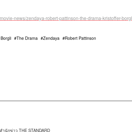
movie-news/zendaya-robert-pattinson-the-drama-kristoffer-borgl
 Borgli
The Drama
Zendaya
Robert Pattinson
์ สำนักข่าว THE STANDARD