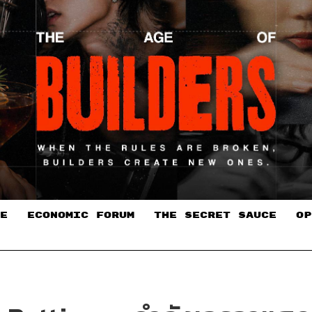
E
ECONOMIC FORUM
THE SECRET SAUCE​
OP