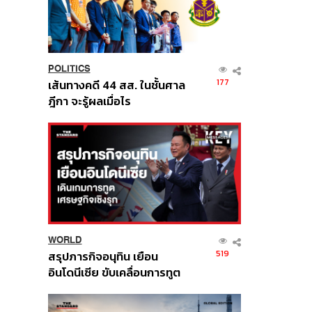
POLITICS
177
เส้นทางคดี 44 สส. ในชั้นศาล
ฎีกา จะรู้ผลเมื่อไร
WORLD
519
สรุปภารกิจอนุทิน เยือน
อินโดนีเซีย ขับเคลื่อนการทูต
เศรษฐกิจเชิงรุก ประกาศหุ้น
ส่วนยุทธศาสตร์ไทย –