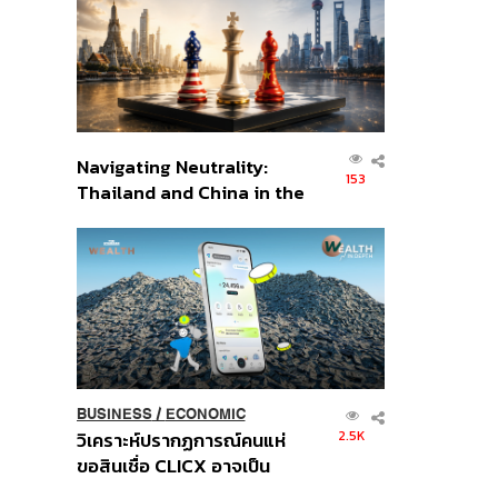
อินโดนีเซีย
Navigating Neutrality:
153
Thailand and China in the
Age of a New Global
Order
BUSINESS
/
ECONOMIC
2.5K
วิเคราะห์ปรากฏการณ์คนแห่
ขอสินเชื่อ CLICX อาจเป็น
เพียงยอดภูเขาน้ำแข็ง ของ