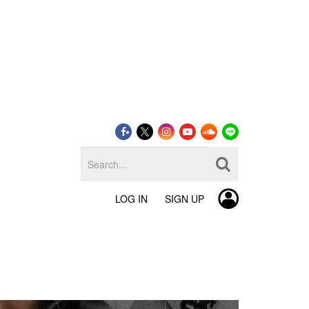
LOG IN
SIGN UP