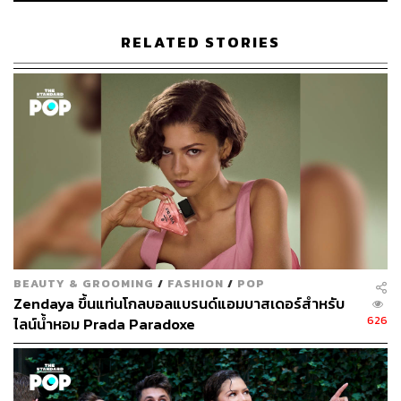
186
RELATED STORIES
ABOUT THE AUTHOR
พิมพ์ คำภีร์
นักเขียนกองบรรณาธิการคัลเจอร์ สำนักข่าว
THE STANDARD
BEAUTY & GROOMING
/
FASHION
/
POP
Zendaya ขึ้นแท่นโกลบอลแบรนด์แอมบาสเดอร์สำหรับ
626
ไลน์น้ำหอม Prada Paradoxe