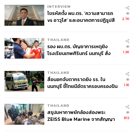
INTERVIEW
ไขรหัสตั้ง ผบ.ตร. ‘ความสามารถ
2.7K
vs อาวุโส’ และอนาคตการปฏิรูปสี
กากี กับ พล.ต.อ. เอก อังสนานนท์
THAILAND
รอง ผบ.ตร. บัญชาการเหตุยิง
1.3K
โรงเรียนเทพศิรินทร์ นนทบุรี สั่ง
ค้นหา 2 รอบยืนยันไร้คนติดค้าง พบ
ศพปู่-ย่าที่บ้านพักผู้ก่อเหตุ
THAILAND
สื่อนอกจับตากราดยิง รร. ใน
1.1K
นนทบุรี ชี้ไทยมีอัตราครอบครองปืน
สูงในระดับต้นของภูมิภาค
THAILAND
สรุปมหากาพย์กล้องส่องพระ
812
ZEISS Blue Marine จากสัญญา
ผลิต 8.3 ล้าน สู่ข้อพิพาท ‘มา
เวลล์ฯ’ ฟ้อง ‘โทน บางแค’ ผิดนัด