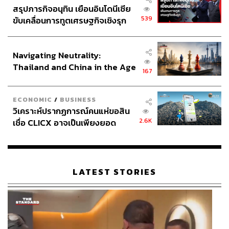
สรุปภารกิจอนุทิน เยือนอินโดนีเซีย
539
ขับเคลื่อนการทูตเศรษฐกิจเชิงรุก
ประกาศหุ้นส่วนยุทธศาสตร์ไทย –
อินโดนีเซีย
Navigating Neutrality:
Thailand and China in the Age
167
of a New Global Order
ECONOMIC
/
BUSINESS
วิเคราะห์ปรากฏการณ์คนแห่ขอสิน
2.6K
เชื่อ CLICX อาจเป็นเพียงยอด
ภูเขาน้ำแข็ง ของปัญหาหนี้ครัว
เรือนไทยที่ถูกซุกไว้
LATEST STORIES