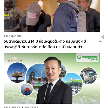
THAILAND
จับตาคดีเยาวชน 14 ปี ก่อเหตุยิงในห้าง กรมพินิจฯ ชี้
...
ประพฤติดี-รับการรักษาต่อเนื่อง ประเมินปล่อยตัว
BUSINESS
/
MARKET