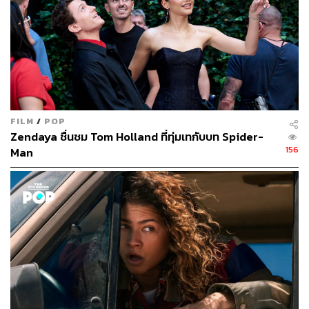
FILM
/
POP
Zendaya ชื่นชม Tom Holland ที่ทุ่มเทกับบท Spider-
156
Man