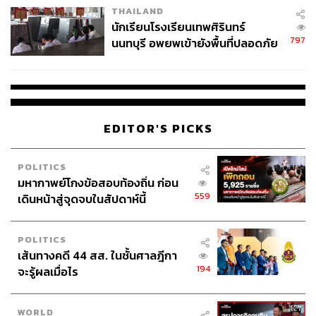
THAILAND
จ่ายหนี้-แอบระบุแบรนด์
นักเรียนโรงเรียนเทพศิรินทร์
797
นนทบุรี อพยพเข้ายังพื้นที่ปลอดภัย
ชั่วคราว หลังเหตุใช้อาวุธปืนภายใน
โรงเรียนคลี่คลาย
EDITOR'S PICKS
POLITICS
มหากาพย์โกงข้อสอบท้องถิ่น ก่อน
559
เดินหน้าสู่จุดจบในสัปดาห์นี้
POLITICS
เส้นทางคดี 44 สส. ในชั้นศาลฎีกา
194
จะรู้ผลเมื่อไร
WORLD