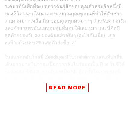
“แค่มาที่นี่เพื่อที่จะบอกว่าฉันรู้สึกขอบคุณสำหรับอีกหนึ่งปี
ของชีวิตขนาดไหน และขอบคุณคุณทุกคนที่ทำให้มันช่าง
สวยงามมากเหลือเกิน ขอบคุณทุกคนมากๆ สำหรับความรัก
และคำอวยพรอันแสนอบอุ่นที่มอบให้เสมอมา และนี่คือปี
สุดท้ายของวัย 20 ของฉันแล้วจริงๆ (อะไรกันเนี่ย)” เธอ
ลงท้ายด้วยเลข 29 และตัวย่อชื่อ ‘Z’
ในอนาคตอันใกล้นี้ Zendaya มีโปรเจกต์การแสดงที่น่าตื่น
เต้นมากมาย ไม่ว่าจะเป็นการกลับไปรับบทเป็น Rue ในซีรีส์
Euphoria ซีซัน 3, การรับบทเป็น MJ อีกครั้งในภาพยนตร์
ภาคต่อแฟรนไชส์ Spider-Man: Brand New Day ที่มีกำหนด
เข้าฉายในโรงภาพยนตร์วันที่ 1 พฤษภาคม 2026, ภาพยนตร์
READ MORE
ของ Christopher Nolan เรื่อง The Odyssey ที่จะเข้าฉายใน
โรงภาพยนตร์วันที่ 17 กรกฎาคม 2026 และยังมี Dune:
Messiah ที่เริ่มถ่ายทำแล้วด้วยเช่นกัน
สำหรับชีวิตส่วนตัว Zendaya ก็ดูเหมือนว่าจะมีความสุขไม่
แพ้ชีวิตการทำงาน เพราะถึงแม้ว่าเธอจะประกาศหมั้นหมาย