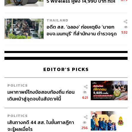
5 Wireless หูฟัง 14,990 บาท ที่ให้
ผู้ใช้ถอดเปลี่ยนแบตเองได้ ก่อนกฎ
EU บังคับปีหน้า
THAILAND
อดีต สส. ‘ฉลอง’ ก่อเหตุยิง ‘นายก
532
อบจ.นนทบุรี’ ที่สำนักงาน ตำรวจรุด
39
ลงพื้นที่
ABOUT THE AUTHOR
EDITOR'S PICKS
พลวุฒิ สงสกุล
Content creator การเมือง ประจำสำนักข่าว
THE STANDARD
POLITICS
มหากาพย์โกงข้อสอบท้องถิ่น ก่อน
ABOUT THE PHOTOGRAPHER
621
เดินหน้าสู่จุดจบในสัปดาห์นี้
ชาติกล้า สำเนียงแจ่ม
ช่างภาพข่าว ประจำสำนักข่าว THE
STANDARD
POLITICS
เส้นทางคดี 44 สส. ในชั้นศาลฎีกา
256
จะรู้ผลเมื่อไร