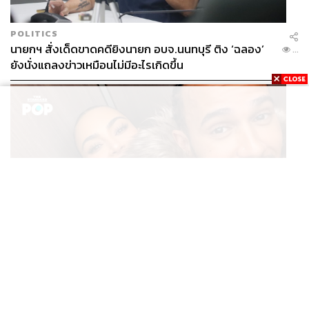
POLITICS
นายกฯ สั่งเด็ดขาดคดียิงนายก อบจ.นนทบุรี ติง ‘ฉลอง’
...
ยังนั่งแถลงข่าวเหมือนไม่มีอะไรเกิดขึ้น
ENTERTAINMENT
Kim Kardashian ยังคงเผยโมเมนต์สุดอบอุ่นกับ Lewis
...
Hamilton