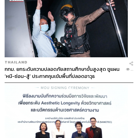
THAILAND
กทม. ยกระดับความปลอดภัยสถานศึกษาขั้นสูงสุด ชูแผน
...
‘หนี-ซ่อน-สู้’ ประกาศคุมเข้มพื้นที่ปลอดอาวุธ