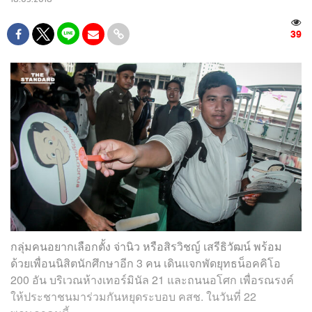
39
กลุ่มคนอยากเลือกตั้ง จ่านิว หรือสิรวิชญ์ เสรีธิวัฒน์ พร้อม
ด้วยเพื่อนนิสิตนักศึกษาอีก 3 คน เดินแจกพัดยุทธน็อคคิโอ
200 อัน บริเวณห้างเทอร์มินัล 21 และถนนอโศก เพื่อรณรงค์
ให้ประชาชนมาร่วมกันหยุดระบอบ คสช. ในวันที่ 22