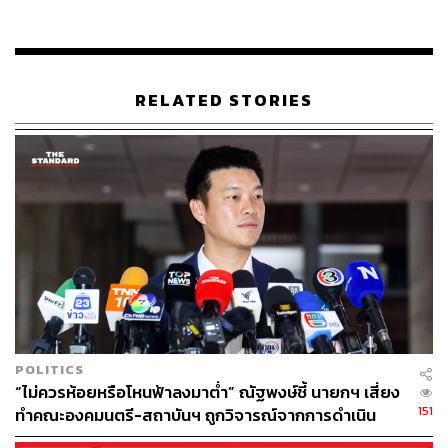
RELATED STORIES
POLITICS
“ไม่ควรห้อยหรือโหนฟ้าลงมาต่ำ” ณัฐพงษ์ชี้ นายกฯ เสี่ยง
151
ทำคณะองคมนตรี-สถาบันฯ ถูกวิจารณ์จากการดำเนิน
นโยบายสาธารณะ