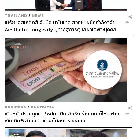
THAILAND
/
NEWS
เมิร์ซ เอสเธติกส์ จับมือ นาโนเทค สวทช. ผนึกกำลังวิจัย
...
Aesthetic Longevity ปูทางสู่การดูแลผิวเฉพาะบุคคล
[PR NEWS]
BUSINESS
/
ECONOMIC
เดินหน้าปราบทุนเทา! ธปท. เปิดเฮียริง ร่างเกณฑ์ใหม่ ฝาก
...
เงินเกิน 5 ล้านบาท แบงก์ต้องตรวจสอบ