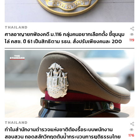
THAILAND
ศาลอาญายกฟ้องคดี ม.116 กลุ่มคนอยากเลือกตั้ง ชี้ชุมนุม
119
ไล่ คสช. ปี 61 เป็นสิทธิตาม รธน. สั่งปรับเพียงคนละ 200
บาท
THAILAND
ทำไมสำนักงานตำรวจแห่งชาติต้องรื้อระบบพนักงาน
176
สอบสวน ถอดสลักวิกฤตต้นน้ำกระบวนการยุติธรรมไทย