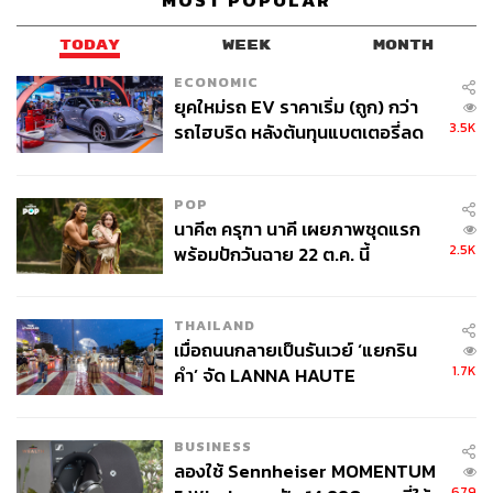
MOST POPULAR
TODAY
WEEK
MONTH
ECONOMIC
ยุคใหม่รถ EV ราคาเริ่ม (ถูก) กว่า
3.5K
รถไฮบริด หลังต้นทุนแบตเตอรี่ลด
ลง - จีนแห่บุกตลาดเกิดใหม่
POP
นาคี๓ ครุฑา นาคี เผยภาพชุดแรก
2.5K
พร้อมปักวันฉาย 22 ต.ค. นี้
THAILAND
เมื่อถนนกลายเป็นรันเวย์ ‘แยกริน
1.7K
คำ’ จัด LANNA HAUTE
COUTURE กลางสายฝน
TAGS:
ครบรอบ 4 ปี คสช.
4 ปี รัฐประหาร
คสช.
จ่านิว-สิรวิชญ์ เสรีธิวัฒน์
กลุ่มคนอยากเลือกตั้ง
BUSINESS
ลองใช้ Sennheiser MOMENTUM
679