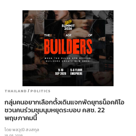
/
THAILAND
POLITICS
กลุ่มคนอยากเลือกตั้งเดินแจกพัดยุทธน็อคคิโอ
ชวนคนร่วมชุมนุมหยุดระบอบ คสช. 22
พฤษภาคมนี้
โดย
พลวุฒิ สงสกุล
18.05.2018