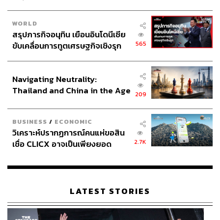
WORLD
สรุปภารกิจอนุทิน เยือนอินโดนีเซีย
565
ขับเคลื่อนการทูตเศรษฐกิจเชิงรุก
ประกาศหุ้นส่วนยุทธศาสตร์ไทย –
อินโดนีเซีย
Navigating Neutrality:
Thailand and China in the Age
209
of a New Global Order
BUSINESS
/
ECONOMIC
วิเคราะห์ปรากฏการณ์คนแห่ขอสิน
2.7K
เชื่อ CLICX อาจเป็นเพียงยอด
ภูเขาน้ำแข็ง ของปัญหาหนี้ครัว
เรือนไทยที่ถูกซุกไว้
LATEST STORIES