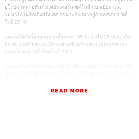
ยุโรปมาหลายทีมตั้งแต่อันเดอร์เลชต์ในลีกเบลเยียม และ
โมนาโกในลีกเอิงฝรั่งเศส ก่อนจะย้ายมาอยู่กับเลสเตอร์ ซิตี้
ในปี 2019
ลงเล่นให้ทัพจิ้งจอกสยามทั้งหมด 195 นัด ยิงไป 28 ประตู กับ
อีก 26 แอสซิสต์ และมีส่วนช่วยทีมคว้าแชมป์เอฟเอคัพและ
แชมป์คอมมิวนิตี้ ชิลด์ในปี 2021
ส่วนผลงานกับทีมชาติเบลเยียม ได้โอกาสติดทีมร่วมทัพลุยศึก
ฟุตบอลโลกในปี 2018 และ 2022 และในศึกฟุตบอลยูโร 2020
โดยลงเล่นไปทั้งสิ้น 58 นัด ยิงไป 5 ประตูในทุกรายการ
READ MORE
อ้างอิง:
https://www.bbc.com/sport/football/65868644
https://www.avfc.co.uk/news/2023/june/10/villa-anno
unce-tielemans-agreement/
TAGS:
กีฬาฟุตบอล
Aston Villa
Youri Tielemans