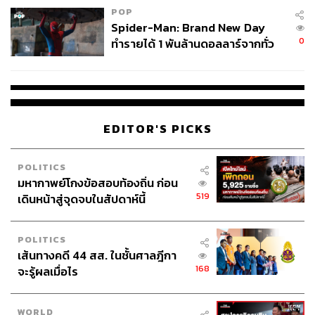
POP
Spider-Man: Brand New Day
0
ทำรายได้ 1 พันล้านดอลลาร์จากทั่ว
โลกภายใน 6 วัน
EDITOR'S PICKS
POLITICS
มหากาพย์โกงข้อสอบท้องถิ่น ก่อน
519
เดินหน้าสู่จุดจบในสัปดาห์นี้
POLITICS
เส้นทางคดี 44 สส. ในชั้นศาลฎีกา
168
จะรู้ผลเมื่อไร
WORLD