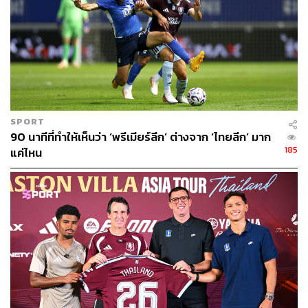
SPORT
90 นาทีที่ทำให้เห็นว่า ‘พรีเมียร์ลีก’ ต่างจาก ‘ไทยลีก’ มาก
185
แค่ไหน