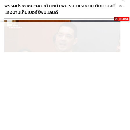
พรรคประชาชน-คณะก้าวหน้า พบ รมว.แรงงาน ติดตามคดี
...
แรงงานเก็บเบอร์รีฟินแลนด์
THAILAND
โฆษก ทบ. ย้ำชายแดนไทย-กัมพูชายังปกติ เฝ้าระวัง 24
...
ชั่วโมง มั่นใจไทยไม่เสียเปรียบเวทีโลก หลังกัมพูชายื่น UN
รับรอง MOU43