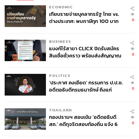
ECONOMIC
เทียบรายจ่ายบุคลากรรัฐ ไทย vs.
0
ต่างประเทศ: พบภาษีทุก 100 บาท
ของคนไทยใช้ไปกับข้าราชการเฉียด
40 บาท
BUSINESS
แบงก์ไร้สาขา CLICX ปิดรับสมัคร
0
สินเชื่อชั่วคราว พร้อมส่งสัญญาณ
เตือนกลุ่มกู้เงินผิดวัตถุประสงค์-ให้
ข้อมูลเท็จ เตรียมดำเนินคดีเด็ดขาด
POLITICS
‘ประภาศ คงเอียด’ กรรมการ ป.ป.ช.
0
อดีตอธิบดีกรมธนารักษ์ ถึงแก่
อนิจกรรม
THAILAND
กองปราบฯ สอบเข้ม ‘อดีตอธิบดี
0
สถ.’ คดีทุจริตสอบท้องถิ่น แจ้ง 6
ข้อหาหนัก จ่อชง ป.ป.ช. 12 ส.ค. นี้