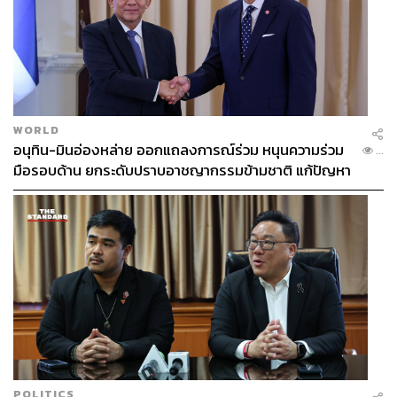
WORLD
อนุทิน-มินอ่องหล่าย ออกแถลงการณ์ร่วม หนุนความร่วม
...
มือรอบด้าน ยกระดับปราบอาชญากรรมข้ามชาติ แก้ปัญหา
หมอกควัน-มลพิษทางน้ำ
POLITICS