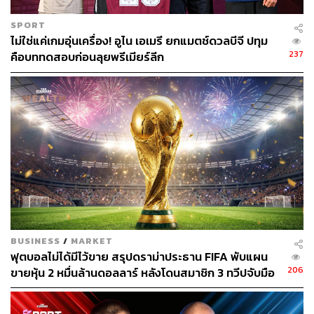
SPORT
ไม่ใช่แค่เกมอุ่นเครื่อง! อูไน เอเมรี ยกแมตช์ดวลบีจี ปทุม
237
คือบททดสอบก่อนลุยพรีเมียร์ลีก
BUSINESS
/
MARKET
ฟุตบอลไม่ได้มีไว้ขาย สรุปดราม่าประธาน FIFA พับแผน
206
ขายหุ้น 2 หมื่นล้านดอลลาร์ หลังโดนสมาชิก 3 ทวีปจับมือ
คว่ำบาตร