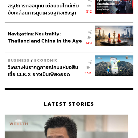
สรุปภารกิจอนุทิน เยือนอินโดนีเซีย
512
ขับเคลื่อนการทูตเศรษฐกิจเชิงรุก
ประกาศหุ้นส่วนยุทธศาสตร์ไทย –
อินโดนีเซีย
Navigating Neutrality:
Thailand and China in the Age
149
of a New Global Order
BUSINESS
/
ECONOMIC
วิเคราะห์ปรากฏการณ์คนแห่ขอสิน
2.5K
เชื่อ CLICX อาจเป็นเพียงยอด
ภูเขาน้ำแข็ง ของปัญหาหนี้ครัว
เรือนไทยที่ถูกซุกไว้
LATEST STORIES