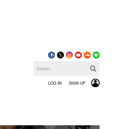
LOG IN
SIGN UP