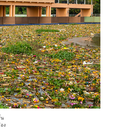
้น
ือง