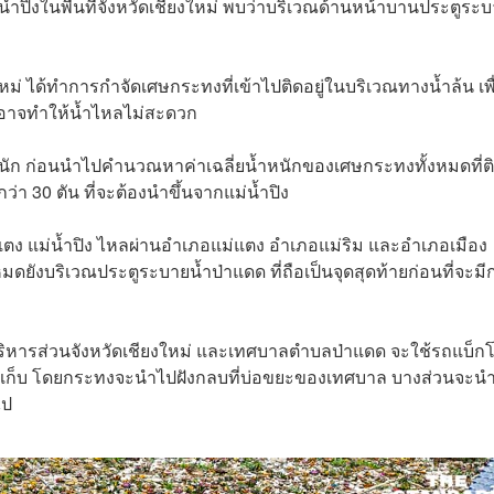
่น้ำปิงในพื้นที่จังหวัดเชียงใหม่ พบว่าบริเวณด้านหน้าบานประตูระ
งใหม่ ได้ทำการกำจัดเศษกระทงที่เข้าไปติดอยู่ในบริเวณทางน้ำล้น เพื
่งอาจทำให้น้ำไหลไม่สะดวก
ำหนัก ก่อนนำไปคำนวณหาค่าเฉลี่ยน้ำหนักของเศษกระทงทั้งหมดที่ติด
า 30 ตัน ที่จะต้องนำขึ้นจากแม่น้ำปิง
ตง แม่น้ำปิง ไหลผ่านอำเภอแม่แตง อำเภอแม่ริม และอำเภอเมือง
ดยังบริเวณประตูระบายน้ำป่าแดด ที่ถือเป็นจุดสุดท้ายก่อนที่จะมี
ริหารส่วนจังหวัดเชียงใหม่ และเทศบาลตำบลป่าแดด จะใช้รถแบ็ก
จัดเก็บ โดยกระทงจะนำไปฝังกลบที่บ่อขยะของเทศบาล บางส่วนจะน
ไป