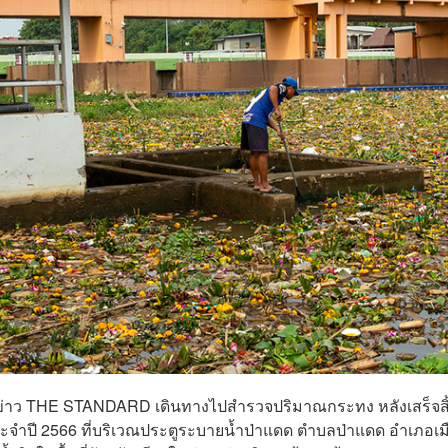
ภาพข่าว THE STANDARD เดินทางไปสำรวจปริมาณกระทง หลังเสร็จสิ
ระจำปี 2566 ที่บริเวณประตูระบายน้ำป่าแดด ตำบลป่าแดด อำเภอเม