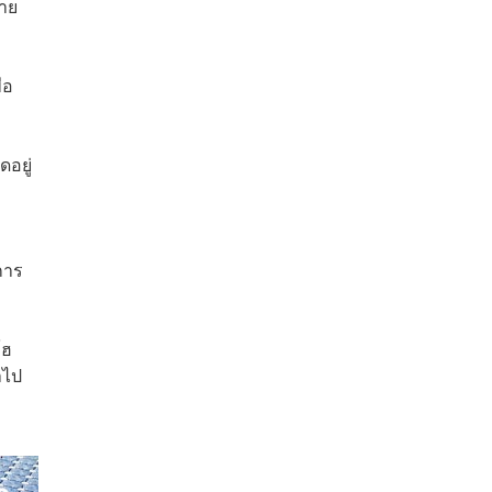
บาย
่อ
อยู่
การ
โฮ
ำไป