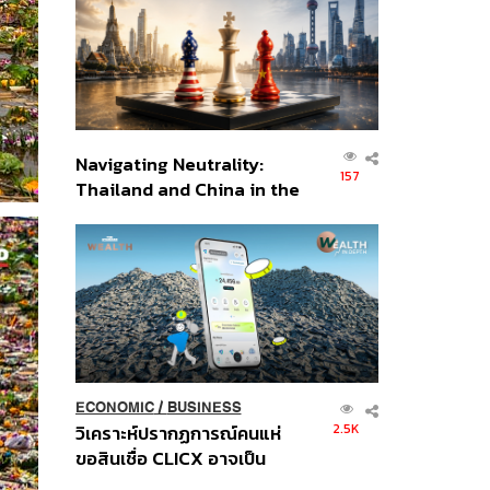
อินโดนีเซีย
Navigating Neutrality:
157
Thailand and China in the
Age of a New Global
Order
ECONOMIC
/
BUSINESS
2.5K
วิเคราะห์ปรากฏการณ์คนแห่
ขอสินเชื่อ CLICX อาจเป็น
เพียงยอดภูเขาน้ำแข็ง ของ