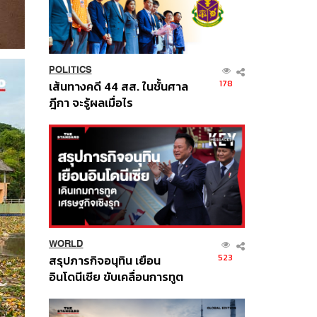
POLITICS
178
เส้นทางคดี 44 สส. ในชั้นศาล
ฎีกา จะรู้ผลเมื่อไร
WORLD
523
สรุปภารกิจอนุทิน เยือน
อินโดนีเซีย ขับเคลื่อนการทูต
เศรษฐกิจเชิงรุก ประกาศหุ้น
ส่วนยุทธศาสตร์ไทย –