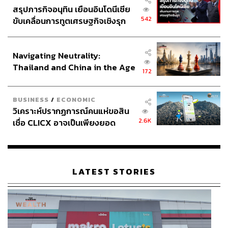
สรุปภารกิจอนุทิน เยือนอินโดนีเซีย
542
ขับเคลื่อนการทูตเศรษฐกิจเชิงรุก
ประกาศหุ้นส่วนยุทธศาสตร์ไทย –
อินโดนีเซีย
Navigating Neutrality:
Thailand and China in the Age
172
of a New Global Order
BUSINESS
/
ECONOMIC
วิเคราะห์ปรากฏการณ์คนแห่ขอสิน
2.6K
เชื่อ CLICX อาจเป็นเพียงยอด
ภูเขาน้ำแข็ง ของปัญหาหนี้ครัว
เรือนไทยที่ถูกซุกไว้
LATEST STORIES