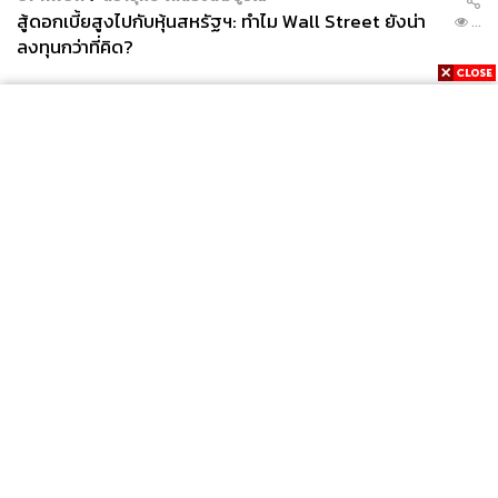
สู้ดอกเบี้ยสูงไปกับหุ้นสหรัฐฯ: ทำไม Wall Street ยังน่า
...
ลงทุนกว่าที่คิด?
News
Wealth
Pop
Podcast
Video
Now
Opinion
Careers
Events
Privacy
About
Contact
Policy
FOR
ADVERTISING
MEMBERSHIP