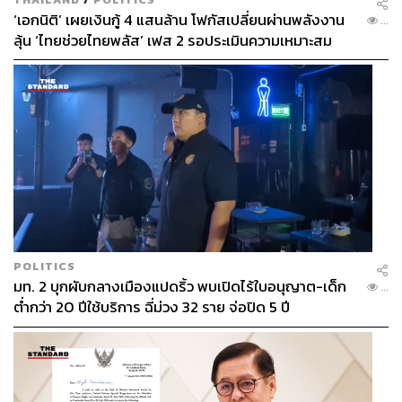
‘เอกนิติ’ เผยเงินกู้ 4 แสนล้าน โฟกัสเปลี่ยนผ่านพลังงาน
...
ลุ้น ‘ไทยช่วยไทยพลัส’ เฟส 2 รอประเมินความเหมาะสม
TAGS:
Nicolas Ghesquière
ญาญ่า-อุรัสยา เสปอร์บันด์
ณเดชน์ คูกิมิยะ
ชุดแต่งงาน
La Beauté Louis Vuitton
Louis Vuitton
POLITICS
มท. 2 บุกผับกลางเมืองแปดริ้ว พบเปิดไร้ใบอนุญาต-เด็ก
...
ต่ำกว่า 20 ปีใช้บริการ ฉี่ม่วง 32 ราย จ่อปิด 5 ปี
512