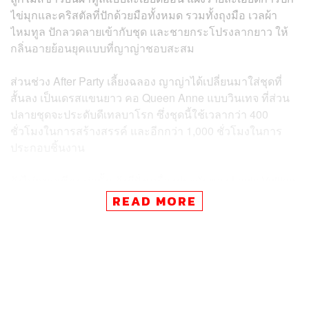
ไข่มุกและคริสตัลที่ปักด้วยมือทั้งหมด รวมทั้งถุงมือ เวลผ้า
ไหมทูล ปักลวดลายเข้ากับชุด และชายกระโปรงลากยาว ให้
กลิ่นอายย้อนยุคแบบที่ญาญ่าชอบสะสม
ส่วนช่วง After Party เลี้ยงฉลอง ญาญ่าได้เปลี่ยนมาใส่ชุดที่
สั้นลง เป็นเดรสแขนยาว คอ Queen Anne แบบวินเทจ ที่ส่วน
ปลายชุดจะประดับดีเทลบาโรก ซึ่งชุดนี้ใช้เวลากว่า 400
ชั่วโมงในการสร้างสรรค์ และอีกกว่า 1,000 ชั่วโมงในการ
ประกอบชิ้นงาน
ยังไม่หมดเพียงเท่านั้น ยังมีฝั่งเครื่องประดับของ Louis Vuitton
อย่างต่างหูรุ่น Idylle จาก
Louis Vuitton High Jewelry Collec
READ MORE
tion
พร้อมลุคเจ้าสาวการแต่งหน้าด้วย La Beauté Louis
Vuitton แบบครบสมกับเป็นเฮาส์แอมบาสเดอร์คนแรกจาก
ประเทศไทย
ภาพ:
Louis Vuitton