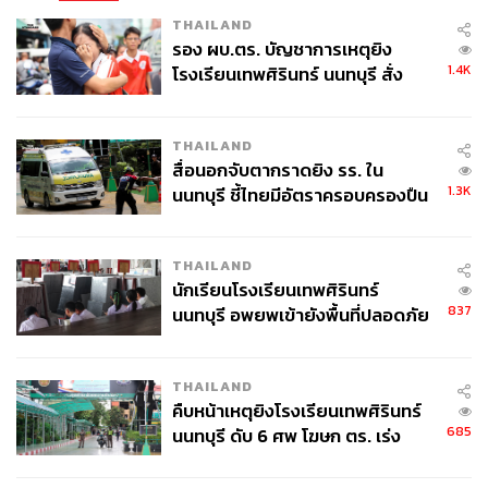
THAILAND
รอง ผบ.ตร. บัญชาการเหตุยิง
1.4K
โรงเรียนเทพศิรินทร์ นนทบุรี สั่ง
ค้นหา 2 รอบยืนยันไร้คนติดค้าง พบ
ศพปู่-ย่าที่บ้านพักผู้ก่อเหตุ
THAILAND
สื่อนอกจับตากราดยิง รร. ใน
1.3K
นนทบุรี ชี้ไทยมีอัตราครอบครองปืน
สูงในระดับต้นของภูมิภาค
THAILAND
นักเรียนโรงเรียนเทพศิรินทร์
837
นนทบุรี อพยพเข้ายังพื้นที่ปลอดภัย
ชั่วคราว หลังเหตุใช้อาวุธปืนภายใน
โรงเรียนคลี่คลาย
THAILAND
คืบหน้าเหตุยิงโรงเรียนเทพศิรินทร์
685
นนทบุรี ดับ 6 ศพ โฆษก ตร. เร่ง
สอบปมขโมยปืนปู่ก่อเหตุ