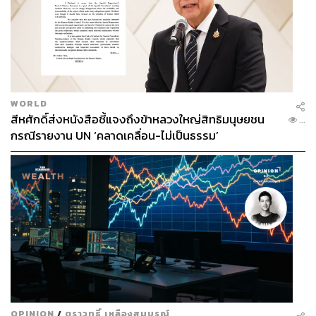
ABOUT THE AUTHOR
เริ่มต้น เขมะเพ็ชร
กองบรรณาธิการคัลเจอร์ สำนักข่าว THE
STANDARD
WORLD
สีหศักดิ์ส่งหนังสือชี้แจงถึงข้าหลวงใหญ่สิทธิมนุษยชน
...
กรณีรายงาน UN ‘คลาดเคลื่อน-ไม่เป็นธรรม’
OPINION
/
ตราวุทธิ์ เหลืองสมบูรณ์