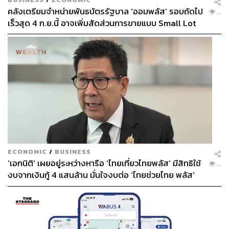
คลังเตรียมจำหน่ายพันธบัตรรัฐบาล ‘ออมพลัส’ รอบถัดไป
...
เร็วสุด 4 ก.ย.นี้ อาจเพิ่มสัดส่วนการขายแบบ Small Lot
First มากขึ้น
ECONOMIC
/
BUSINESS
‘เอกนิติ’ เผยอยู่ระหว่างหารือ ‘ไทยเที่ยวไทยพลัส’ มีสิทธิใช้
...
งบจากเงินกู้ 4 แสนล้าน มั่นใจงบต่อ ‘ไทยช่วยไทย พลัส’
เฟส 2 มีเพียงพอ