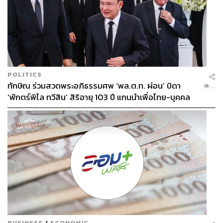
POLITICS
ทักษิณ ร่วมสวดพระอภิธรรมศพ ‘พล.ต.ท. ผ่อน’ บิดา
...
‘พักตร์พิไล ทวีสิน’ สิริอายุ 103 ปี แกนนำเพื่อไทย-บุคคล
หลากวงการร่วมอาลัย
BUSINESS
/
ECONOMIC