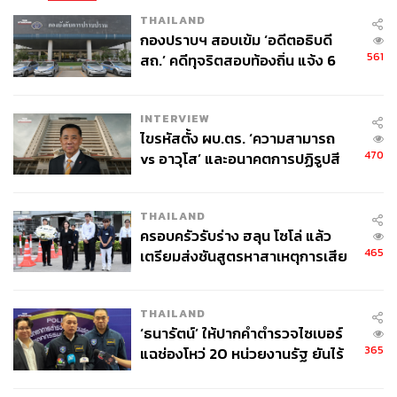
THAILAND
กองปราบฯ สอบเข้ม ‘อดีตอธิบดี
561
สถ.’ คดีทุจริตสอบท้องถิ่น แจ้ง 6
ข้อหาหนัก จ่อชง ป.ป.ช. 12 ส.ค. นี้
INTERVIEW
ไขรหัสตั้ง ผบ.ตร. ‘ความสามารถ
470
vs อาวุโส’ และอนาคตการปฏิรูปสี
กากี กับ พล.ต.อ. เอก อังสนานนท์
THAILAND
ครอบครัวรับร่าง ฮลุน โซโล่ แล้ว
465
เตรียมส่งชันสูตรหาสาเหตุการเสีย
ชีวิต
THAILAND
‘ธนารัตน์’ ให้ปากคำตำรวจไซเบอร์
365
แฉช่องโหว่ 20 หน่วยงานรัฐ ยันไร้
นัยทางการเมือง