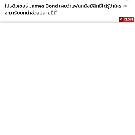
โปรดิวเซอร์ James Bond เผยว่าแฟนหนังมีสิทธิ์ได้รู้ว่าใคร
...
จะมารับบทนำช่วงปลายปีนี้
News
Wealth
Pop
Podcast
Video
Now
Opinion
Careers
Events
Privacy
About
Contact
Policy
FOR
ADVERTISING
MEMBERSHIP