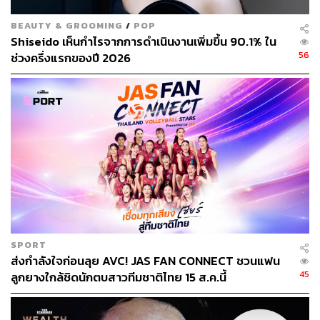
BEAUTY & GROOMING
/
POP
244
Shiseido เห็นกำไรจากการดำเนินงานเพิ่มขึ้น 90.1% ใน
56
ช่วงครึ่งแรกของปี 2026
ABOUT THE AUTHOR
ตรีชฎา โชคธนาเสริมสกุล
Content Creator กองข่าวต่างประเทศ
SPORT
ส่งกำลังใจก่อนลุย AVC! JAS FAN CONNECT ชวนแฟน
45
ลูกยางใกล้ชิดนักตบสาวทีมชาติไทย 15 ส.ค.นี้