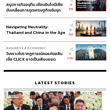
สรุปภารกิจอนุทิน เยือนอินโดนีเซีย
515
ขับเคลื่อนการทูตเศรษฐกิจเชิงรุก
ประกาศหุ้นส่วนยุทธศาสตร์ไทย –
อินโดนีเซีย
Navigating Neutrality:
Thailand and China in the Age
150
of a New Global Order
BUSINESS
/
ECONOMIC
วิเคราะห์ปรากฏการณ์คนแห่ขอสิน
2.5K
เชื่อ CLICX อาจเป็นเพียงยอด
ภูเขาน้ำแข็ง ของปัญหาหนี้ครัว
เรือนไทยที่ถูกซุกไว้
LATEST STORIES