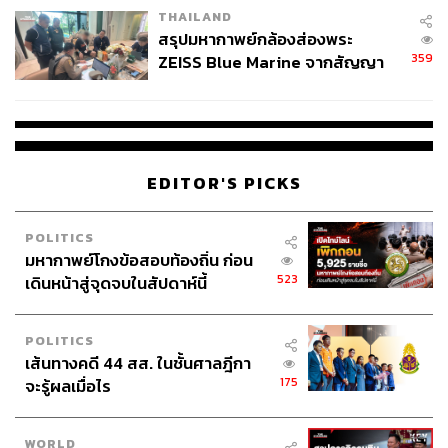
THAILAND
สรุปมหากาพย์กล้องส่องพระ
359
ZEISS Blue Marine จากสัญญา
ผลิต 8.3 ล้าน สู่ข้อพิพาท ‘มา
เวลล์ฯ’ ฟ้อง ‘โทน บางแค’ ผิดนัด
จ่ายหนี้-แอบระบุแบรนด์
EDITOR'S PICKS
POLITICS
มหากาพย์โกงข้อสอบท้องถิ่น ก่อน
523
เดินหน้าสู่จุดจบในสัปดาห์นี้
POLITICS
เส้นทางคดี 44 สส. ในชั้นศาลฎีกา
175
จะรู้ผลเมื่อไร
WORLD