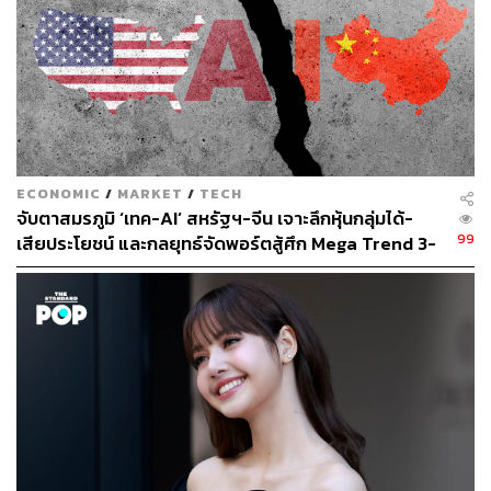
แผงโซลาร์เซลล์ และเหล็กจากจีน
ทั้งนี้ การพบปะครั้งนี้จึงเป็นจุดสิ้นสุดที่สำคัญในความสัมพันธ์
ระหว่าง 2 ประเทศในยุคไบเดน ก่อนที่ทรัมป์จะเข้ามาดำรง
ตำแหน่ง ซึ่งน่าจับตาว่าจะสร้างแรงกระเพื่อมให้ความ
สัมพันธ์จีน-สหรัฐฯ เปลี่ยนแปลงไปในทิศทางใด
ECONOMIC
/
MARKET
/
TECH
ภาพ:
Leah Millis / Pool / Reuters
จับตาสมรภูมิ ‘เทค-AI’ สหรัฐฯ-จีน เจาะลึกหุ้นกลุ่มได้-
อ้างอิง:
99
เสียประโยชน์ และกลยุทธ์จัดพอร์ตสู้ศึก Mega Trend 3-
https://www.bbc.com/news/articles/cx2l4dn802lo
5 ปีข้างหน้า
TAGS:
APEC 2024
Donald Trump
China
Xi Jinping
Joe Biden