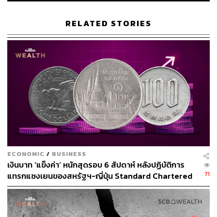
อิทธิพลของจีนในภูมิภาค
.
RELATED STORIES
บอนนี เกลเซอร์ ผู้อำนวยการโครงการอินโด-แปซิฟิกแห่ง
German Marshall Fund ชี้ว่า จีนอาจกังวลเกี่ยวกับความไม่
แน่นอนของทรัมป์ที่กำลังจะเข้ามารับตำแหน่ง แต่ก็ดูเหมือน
พร้อมที่จะเจรจาและทำข้อตกลงในช่วงต้นกับทีมงานของ
ทรัมป์ แต่ในขณะเดียวกันก็เตรียมพร้อมที่จะตอบโต้ หาก
ทรัมป์ยังยืนกรานเพิ่มภาษีสินค้านำเข้าจากจีน
ในช่วงท้ายของการประชุมไบเดนกล่าวว่า การหารือกับสีจิ้น
ผิงนั้นเป็นไปอย่าง ‘ตรงไปตรงมา’ และ ‘เปิดเผย’ โดยทั้ง 2 คน
ได้พบกัน 3 ครั้งระหว่างที่ไบเดนดำรงตำแหน่ง หนึ่งในนั้นคือ
การประชุมสุดยอดที่สำคัญในปีที่แล้วที่ซานฟรานซิสโก ซึ่ง
ECONOMIC
/
BUSINESS
บรรลุข้อตกลงร่วมกันในประเด็นยาเสพติดและการ
เงินบาท ‘แข็งค่า’ หนักสุดรอบ 6 สัปดาห์ หลังปฏิบัติการ
เปลี่ยนแปลงสภาพภูมิอากาศ
71
แทรกแซงเยนของสหรัฐฯ-ญี่ปุ่น Standard Chartered
เปิดเป้าสิ้นปีนี้จ่อแข็งต่อแตะ 32.50 บาทต่อดอลลาร์
อย่างไรก็ตาม ไบเดนยังคงใช้นโยบายที่ต่อเนื่องจากยุคทรัมป์
เช่น การคงภาษีศุลกากรสำหรับสินค้าจีน และยังได้กำหนด
ภาษีเพิ่มเติมในเดือนพฤษภาคมที่ผ่านมาสำหรับรถยนต์ไฟฟ้า