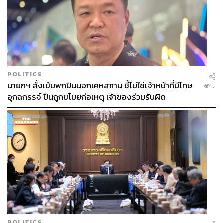
POLITICS
นายกฯ สั่งเข้มพกปืนนอกเคหสถาน ชี้ไม่ใช่เจ้าหน้าที่มีโทษ
...
อุกฉกรรจ์ ปืนถูกขโมยก่อเหตุ เจ้าของร่วมรับผิด
POLITICS