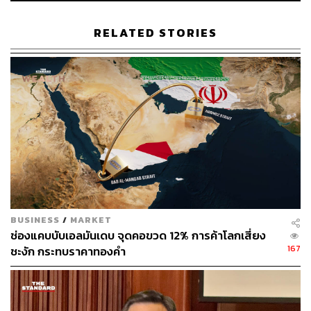
ขณะเดียวกัน หากว่าสถานการณ์ในคลองสุเอซยืดเยื้อออกไป
RELATED STORIES
ก็มีความเสี่ยงที่จะทำให้อัตราเงินเฟ้อพุ่งสูงขึ้นอีกครั้ง โดย
เฉพาะในภูมิภาคยุโรป แต่ข่าวดีก็คือว่าตัวเลขเงินเฟ้อที่ปรับ
ขึ้นจะไม่พุ่งขึ้นอย่างรุนแรงเหมือนปีก่อนหน้า
ภาพ: IgorSPb / iStock / Getty Images Plus
อ้างอิง:
https://www.reuters.com/markets/wto-says-its-trade-g
rowth-estimates-appear-overly-optimistic-2024-01-2
9/
BUSINESS
/
MARKET
สามารถติดตาม THE STANDARD WEALTH
ช่องแคบบับเอลมันเดบ จุดคอขวด 12% การค้าโลกเสี่ยง
ผ่านแอปพลิเคชันต่างๆ ที่คุณสะดวกหรือใช้งานอยู่แล้วได้เลย
167
ชะงัก กระทบราคาทองคำ