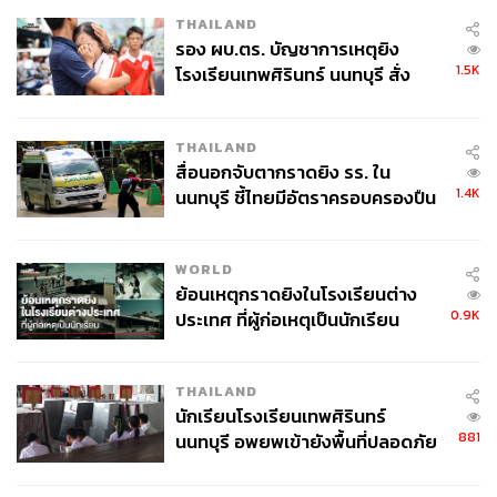
THAILAND
รอง ผบ.ตร. บัญชาการเหตุยิง
1.5K
โรงเรียนเทพศิรินทร์ นนทบุรี สั่ง
ค้นหา 2 รอบยืนยันไร้คนติดค้าง พบ
ศพปู่-ย่าที่บ้านพักผู้ก่อเหตุ
THAILAND
สื่อนอกจับตากราดยิง รร. ใน
1.4K
นนทบุรี ชี้ไทยมีอัตราครอบครองปืน
สูงในระดับต้นของภูมิภาค
WORLD
ย้อนเหตุกราดยิงในโรงเรียนต่าง
0.9K
ประเทศ ที่ผู้ก่อเหตุเป็นนักเรียน
THAILAND
นักเรียนโรงเรียนเทพศิรินทร์
881
นนทบุรี อพยพเข้ายังพื้นที่ปลอดภัย
ชั่วคราว หลังเหตุใช้อาวุธปืนภายใน
โรงเรียนคลี่คลาย