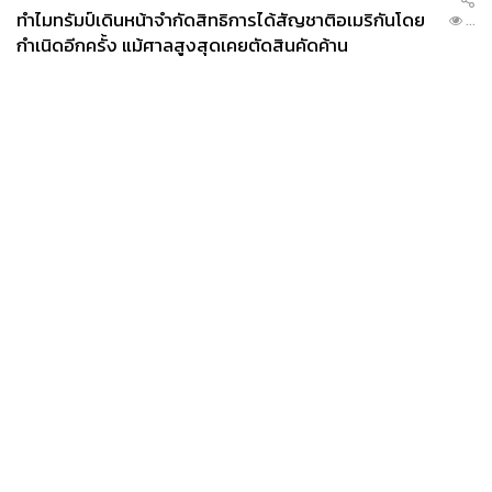
ทำไมทรัมป์เดินหน้าจำกัดสิทธิการได้สัญชาติอเมริกันโดย
...
กำเนิดอีกครั้ง แม้ศาลสูงสุดเคยตัดสินคัดค้าน
News
Wealth
Pop
Podcast
Video
Now
Opinion
Careers
Events
Privacy
About
Contact
Policy
FOR
ADVERTISING
MEMBERSHIP