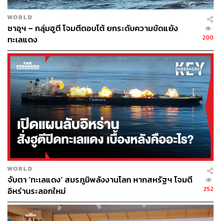
WORLD
ซาอุฯ – กลุ่มฮูตี โจมตีตอบโต้ ยกระดับความขัดแย้ง
200
ทะเลแดง
WORLD
จับตา ‘ทะเลแดง’ สมรภูมิพลังงานโลก หากสหรัฐฯ โจมตี
252
อิหร่านระลอกใหม่