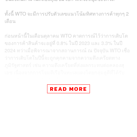
ทั้งนี้ WTO จะมีการปรับตัวเลขแนวโน้มทิศทางการค้าทุกๆ 2
เดือน
ก่อนหน้านี้ในเดือนตุลาคม WTO คาดการณ์ไว้ว่าการเติบโต
ของการค้าสินค้าจะอยู่ที่ 0.8% ในปี 2023 และ 3.3% ในปี
2024 ทว่าเมื่อพิจารณาจากสถานการณ์ ณ ปัจจุบัน WTO เชื่อ
ว่าการเติบโตในปีนี้จะถูกคุกคามจากความตึงเครียดทาง
ภูมิรัฐศาสตร์ เช่น ความตึงเครียดที่ส่งผลกระทบต่อคลองสุ
เอซ เนื่องจากการโจมตีเรือในทะเลแดงโดยกลุ่มฮูตีที่ได้รับ
การสนับสนุนจากอิหร่านในเยเมน
READ MORE
Ossa หัวหน้านักเศรษฐศาสตร์ของ WTO กล่าวเมื่อวันจันทร์ที่
ผ่านมา (29 มกราคม) ว่าประมาณการการเติบโตประจำปีใน
ปัจจุบันค่อนข้าง ‘มองโลกในแง่ดีเกินไป’ ก่อนชี้ว่า ไตรมาส
ล่าสุดการค้าสินค้าลดลง 1.4% เมื่อเทียบเป็นรายปีในช่วง 3
ไตรมาสแรกของปี 2023 แม้ว่าไตรมาสที่ 4 จะดูแข็งแกร่งขึ้น
เล็กน้อยก็ตาม โดยการเติบโตในปีที่ผ่านมาดูเหมือนว่าจะน้อย