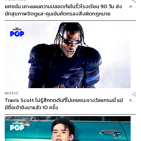
ยศชนัน เคาะแผนความปลอดภัยในรั้วโรงเรียน 90 วัน ส่ง
...
นักสุขภาพจิตดูแล-คุมเข้มคัดกรองสิ่งผิดกฎหมาย
MUSIC
Travis Scott ไม่รู้สึกกดดันที่ไม่เคยชนะรางวัลแกรมมี่ แม้
...
มีชื่อเข้าชิงมาแล้ว 10 ครั้ง