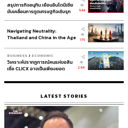
สรุปภารกิจอนุทิน เยือนอินโดนีเซีย
544
ขับเคลื่อนการทูตเศรษฐกิจเชิงรุก
ประกาศหุ้นส่วนยุทธศาสตร์ไทย –
อินโดนีเซีย
Navigating Neutrality:
Thailand and China in the Age
175
of a New Global Order
BUSINESS
/
ECONOMIC
วิเคราะห์ปรากฏการณ์คนแห่ขอสิน
2.6K
เชื่อ CLICX อาจเป็นเพียงยอด
ภูเขาน้ำแข็ง ของปัญหาหนี้ครัว
เรือนไทยที่ถูกซุกไว้
LATEST STORIES