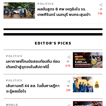
POLITICS
ผลชันสูตร 8 ศพ เหตุยิงใน รร.
745
เทพศิรินทร์ นนทบุรี พบกระสุนเข้า
จุดสำคัญ ‘ศีรษะ-หน้าอก’ ครูถูกยิง
4 นัด จากระยะไกล
EDITOR'S PICKS
POLITICS
มหากาพย์โกงข้อสอบท้องถิ่น ก่อน
575
เดินหน้าสู่จุดจบในสัปดาห์นี้
POLITICS
เส้นทางคดี 44 สส. ในชั้นศาลฎีกา
210
จะรู้ผลเมื่อไร
WORLD