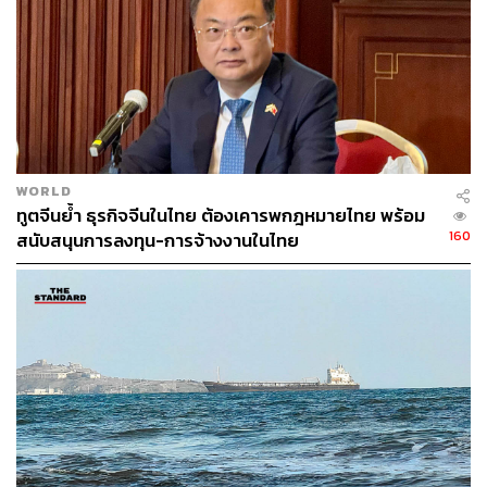
TAGS:
Red Sea (ทะเลแดง)
Ralph Ossa
องค์การการค้าโลก
การค้าโลก
WORLD
ทูตจีนย้ำ ธุรกิจจีนในไทย ต้องเคารพกฎหมายไทย พร้อม
160
สนับสนุนการลงทุน-การจ้างงานในไทย
612
ABOUT THE AUTHOR
THE STANDARD WEALTH
สำนักข่าวเศรษฐกิจ ธุรกิจ และการลงทุน โดย
ทีมข่าว THE STANDARD