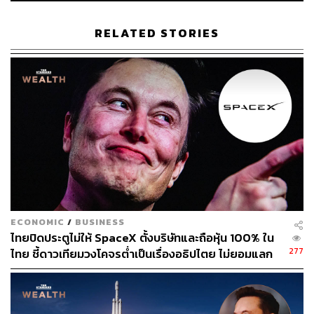
อ้างอิง:
https://www.bloomberg.com/news/articles/2024-12-3
RELATED STORIES
1/world-s-500-richest-billionaires-surpassed-10-trillio
n-in-wealth-in-2024?srnd=homepage-europe&sref=
CVqPBMVg
สามารถติดตาม THE STANDARD WEALTH
ผ่านแอปพลิเคชันต่างๆ ที่คุณสะดวกหรือใช้งานอยู่แล้วได้เลย
ECONOMIC
/
BUSINESS
TAGS:
Elon Musk
Mark Zuckerberg
มหาเศรษฐี
ไทยปิดประตูไม่ให้ SpaceX ตั้งบริษัทและถือหุ้น 100% ใน
Jensen Huang
277
ไทย ชี้ดาวเทียมวงโคจรต่ำเป็นเรื่องอธิปไตย ไม่ยอมแลก
ในโต๊ะเจรจาการค้า