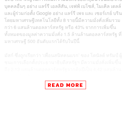
บุคคลอื่นๆ อย่าง แลร์รี เอลลิสัน, เจฟฟ์ เบโซส์, ไมเคิล เดลล์
และผู้ร่วมก่อตั้ง Google อย่าง แลร์รี เพจ และ เซอร์เกย์ บริน
โดยมหาเศรษฐีเทคโนโลยีทั้ง 8 รายนี้มีความมั่งคั่งเพิ่มรวม
กว่า 6 แสนล้านดอลลาร์สหรัฐ หรือ 43% จากการเพิ่มขึ้น
ทั้งหมดของมูลค่าความมั่งคั่ง 1.5 ล้านล้านดอลลาร์สหรัฐ ที่
มหาเศรษฐี 500 อันดับแรกได้รับในปีนี้
มัสก์ ซึ่งถูกเรียกว่า ‘เพื่อนสนิทคนแรก’ ของ โดนัลด์ ทรัมป์ ผู้
ชนะการเลือกตั้งประธานาธิบดีสหรัฐฯ มีความมั่งคั่งเพิ่มขึ้น
ถึง 2.13 แสนล้านดอลลาร์สหรัฐจากต้นปีเป็น 4.42 แสนล้าน
ดอลลาร์สหรัฐ
READ MORE
ตลาดหุ้นโดยรวมเป็นอีกหนึ่งแรงผลักดันสำคัญ ดัชนี S&P
500 เพิ่มขึ้น 24% ในปี 2024 โดยได้รับแรงหนุนจาก
หุ้นกลุ่ม
Magnificent 7
รวมถึง Tesla ของมัสก์, Meta ของซักเคอร์
เบิร์ก และ NVIDIA ของหวง ซึ่งทั้ง 3 บริษัทนี้มีบทบาทสำคัญ
ในผลประกอบการของตลาด