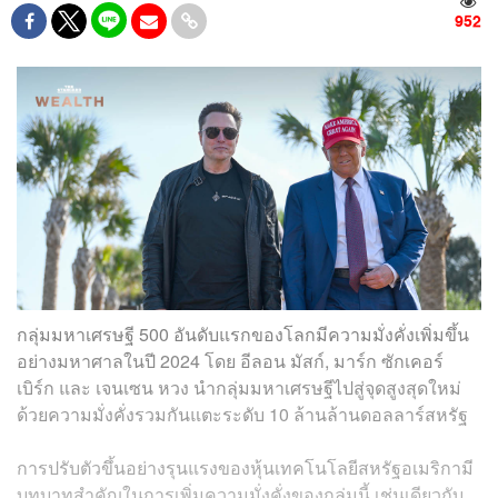
952
กลุ่มมหาเศรษฐี 500 อันดับแรกของโลกมีความมั่งคั่งเพิ่มขึ้น
อย่างมหาศาลในปี 2024 โดย อีลอน มัสก์, มาร์ก ซักเคอร์
เบิร์ก และ เจนเซน หวง นำกลุ่มมหาเศรษฐีไปสู่จุดสูงสุดใหม่
ด้วยความมั่งคั่งรวมกันแตะระดับ 10 ล้านล้านดอลลาร์สหรัฐ
การปรับตัวขึ้นอย่างรุนแรงของหุ้นเทคโนโลยีสหรัฐอเมริกามี
บทบาทสำคัญในการเพิ่มความมั่งคั่งของกลุ่มนี้ เช่นเดียวกับ