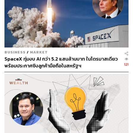
952
ABOUT THE AUTHOR
BUSINESS
/
MARKET
สกุลชัย เก่งอนันตานนท์
SpaceX ทุ่มงบ AI กว่า 5.2 แสนล้านบาท ในไตรมาสเดียว
Content Creator สำนักข่าว THE
121
พร้อมประกาศชิงลูกค้ามือถือในสหรัฐฯ
STANDARD WEALTH