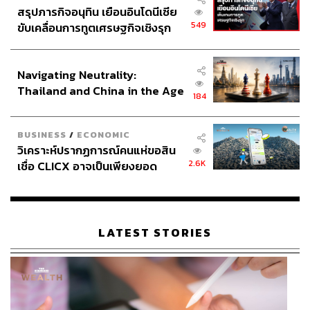
สรุปภารกิจอนุทิน เยือนอินโดนีเซีย
549
ขับเคลื่อนการทูตเศรษฐกิจเชิงรุก
ประกาศหุ้นส่วนยุทธศาสตร์ไทย –
อินโดนีเซีย
Navigating Neutrality:
Thailand and China in the Age
184
of a New Global Order
BUSINESS
/
ECONOMIC
วิเคราะห์ปรากฏการณ์คนแห่ขอสิน
2.6K
เชื่อ CLICX อาจเป็นเพียงยอด
ภูเขาน้ำแข็ง ของปัญหาหนี้ครัว
เรือนไทยที่ถูกซุกไว้
LATEST STORIES