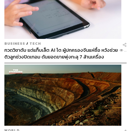
BUSINESS
/
TECH
กวดวิชาดับ แต่แท็บเล็ต AI โต ผู้ปกครองจีนแห่ซื้อ หวังช่วย
...
ติวลูกช่วงปิดเทอม ดันยอดขายพุ่งทะลุ 7 ล้านเครื่อง
WORLD