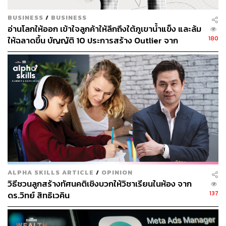
BUSINESS
/
BUSINESS
อ่านโลกให้ออก เข้าใจลูกค้าให้ลึกถึงใต้ภูเขาน้ำแข็ง และล้ม
180
ให้ฉลาดขึ้น บัญญัติ 10 ประการสร้าง Outlier จาก
กระทิง-เรืองโรจน์
ALPHA SKILLS ARTICLE
/
OPINION
วิธีชวนลูกสร้างทัศนคติเชิงบวกให้วิชาเรียนในห้อง จาก
137
ดร.วิทย์ สิทธิเวคิน