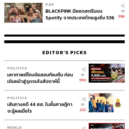
POP
BLACKPINK มียอดสตรีมบน
398
Spotify จากประเทศไทยสูงถึง 536
ล้านครั้ง ตลอด 10 ปีที่ผ่านมา
EDITOR'S PICKS
POLITICS
มหากาพย์โกงข้อสอบท้องถิ่น ก่อน
593
เดินหน้าสู่จุดจบในสัปดาห์นี้
POLITICS
เส้นทางคดี 44 สส. ในชั้นศาลฎีกา
222
จะรู้ผลเมื่อไร
WORLD