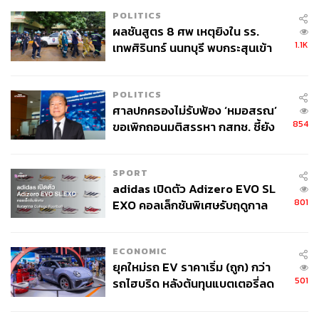
POLITICS
ผลชันสูตร 8 ศพ เหตุยิงใน รร.
1.1K
เทพศิรินทร์ นนทบุรี พบกระสุนเข้า
จุดสำคัญ ‘ศีรษะ-หน้าอก’ ครูถูกยิง
4 นัด จากระยะไกล
POLITICS
ศาลปกครองไม่รับฟ้อง ‘หมอสรณ’
854
ขอเพิกถอนมติสรรหา กสทช. ชี้ยัง
ไม่ใช่ผู้เดือดร้อนเสียหาย
SPORT
adidas เปิดตัว Adizero EVO SL
801
EXO คอลเล็กชันพิเศษรับฤดูกาล
College Football
ECONOMIC
ยุคใหม่รถ EV ราคาเริ่ม (ถูก) กว่า
501
รถไฮบริด หลังต้นทุนแบตเตอรี่ลด
ลง - จีนแห่บุกตลาดเกิดใหม่