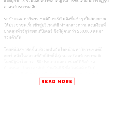
และผู้ยากไร้ รวมถึงบทบาทสำคัญในการขับเคลื่อนการปฏิรูป
ศาสนจักรคาทอลิก
ระฆังของมหาวิหารเซนต์ปีเตอร์เริ่มดังขึ้นช้าๆ เป็นสัญญาณ
ให้ประชาชนเริ่มเข้าสู่บริเวณพิธี ท่ามกลางความสงบเงียบที่
ปกคลุมทั่วจัตุรัสเซนต์ปีเตอร์ ซึ่งมีผู้คนกว่า 250,000 คนมา
รวมตัวกัน
โดยพิธีมิสซาจัดขึ้นบริเวณขั้นบันไดหน้ามหาวิหารเซนต์ปี
เตอร์ หนึ่งในสถานที่ศักดิ์สิทธิ์ที่สุดของคริสตจักรคาทอลิก
โดยมีผู้นำโลกกว่า 50 ประเทศ และราชวงศ์ที่ยังดำรง
ตำแหน่ง 11 พระองค์เข้าร่วมในพิธี ซึ่ง โดนัลด์ ทรัมป์
ประธานาธิบดีสหรัฐอเมริกา พร้อมด้วยสุภาพสตรีหมายเลข
หนึ่ง เมลาเนีย ทรัมป์ ได้เดินทางมาถึงจัตุรัสเซนต์ปีเตอร์แล้ว
READ MORE
เพื่อเข้าร่วมพิธีศพ นอกจากนี้ยังมี โจ ไบเดน อดีต
ประธานาธิบดีสหรัฐฯ, เอ็มมานูเอล มาครง ประธานาธิบดี
ของฝรั่งเศส, จอร์เจีย เมโลนี นายกรัฐมนตรีของอิตาลี, โว
โลดิเมียร์ เซเลนสกี ประธานาธิบดีของยูเครน, ฮาเวียร์ มิเล
ประธานาธิบดีของอาร์เจนตินา, เฟอร์ดินานด์ มาร์กอส จูเนียร์