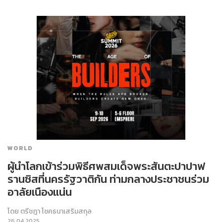
WORLD
ผู้นำโลกเข้าร่วมพิธีศพสมเด็จพระสันตะปาปาฟ
รานซิสที่นครรัฐวาติกัน ท่ามกลางประชาชนร่วม
อาลัยเนืองแน่น
โดย
ตรีชฎา โชคธนาเสริมสกุล
26.04.2025