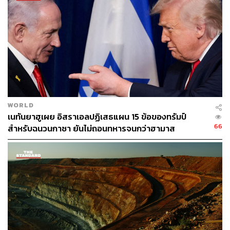
WORLD
เนทันยาฮูเผย อิสราเอลปฏิเสธแผน 15 ข้อของทรัมป์
66
สำหรับฉนวนกาซา ยันไม่ถอนทหารจนกว่าฮามาส
ปลดอาวุธแท้จริง