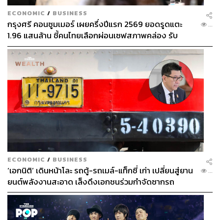
ECONOMIC
/
BUSINESS
กรุงศรี คอนซูมเมอร์ เผยครึ่งปีแรก 2569 ยอดรูดแตะ
...
1.96 แสนล้าน ชี้คนไทยเลือกผ่อนเซฟสภาพคล่อง รับ
เศรษฐกิจผันผวนฉุดผลประกอบการพลาดเป้า
ECONOMIC
/
BUSINESS
‘เอกนิติ’ เดินหน้าโละ รถตู้-รถเมล์-แท็กซี่ เก่า เปลี่ยนสู่ยาน
...
ยนต์พลังงานสะอาด เล็งดึงเอกชนร่วมกำจัดซากรถ