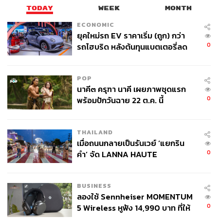
TODAY
WEEK
MONTH
ECONOMIC
ยุคใหม่รถ EV ราคาเริ่ม (ถูก) กว่า
0
รถไฮบริด หลังต้นทุนแบตเตอรี่ลด
ลง - จีนแห่บุกตลาดเกิดใหม่
POP
นาคี๓ ครุฑา นาคี เผยภาพชุดแรก
0
พร้อมปักวันฉาย 22 ต.ค. นี้
THAILAND
เมื่อถนนกลายเป็นรันเวย์ ‘แยกริน
0
คำ’ จัด LANNA HAUTE
COUTURE กลางสายฝน
BUSINESS
ลองใช้ Sennheiser MOMENTUM
0
5 Wireless หูฟัง 14,990 บาท ที่ให้