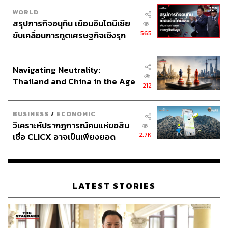
WORLD
สรุปภารกิจอนุทิน เยือนอินโดนีเซีย
565
ขับเคลื่อนการทูตเศรษฐกิจเชิงรุก
ประกาศหุ้นส่วนยุทธศาสตร์ไทย –
อินโดนีเซีย
Navigating Neutrality:
Thailand and China in the Age
212
of a New Global Order
BUSINESS
/
ECONOMIC
วิเคราะห์ปรากฏการณ์คนแห่ขอสิน
2.7K
เชื่อ CLICX อาจเป็นเพียงยอด
ภูเขาน้ำแข็ง ของปัญหาหนี้ครัว
เรือนไทยที่ถูกซุกไว้
LATEST STORIES