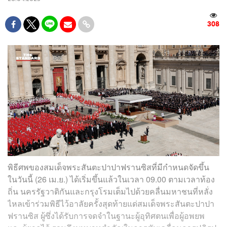
308
พิธีศพของสมเด็จพระสันตะปาปาฟรานซิสที่มีกำหนดจัดขึ้น
ในวันนี้ (26 เม.ย.) ได้เริ่มขึ้นแล้วในเวลา 09.00 ตามเวลาท้อง
ถิ่น นครรัฐวาติกันและกรุงโรมเต็มไปด้วยคลื่นมหาชนที่หลั่ง
ไหลเข้าร่วมพิธีไว้อาลัยครั้งสุดท้ายแด่สมเด็จพระสันตะปาปา
ฟรานซิส ผู้ซึ่งได้รับการจดจำในฐานะผู้อุทิศตนเพื่อผู้อพยพ