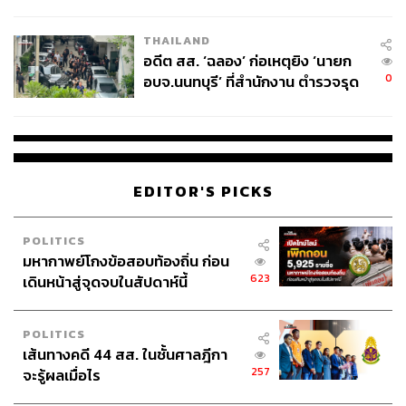
ผู้ใช้ถอดเปลี่ยนแบตเองได้ ก่อนกฎ
ภาพ:
Reuters
EU บังคับปีหน้า
THAILAND
TAGS:
สมเด็จพระสันตะปาปาฟรานซิส
Melania Trump
อดีต สส. ‘ฉลอง’ ก่อเหตุยิง ‘นายก
ไว้อาลัย
คริสตจักรคาทอลิก
ผู้นำโลก
Vatican
0
อบจ.นนทบุรี’ ที่สำนักงาน ตำรวจรุด
พิธีศพ
Donald Trump
Pope Francis
ลงพื้นที่
EDITOR'S PICKS
POLITICS
308
มหากาพย์โกงข้อสอบท้องถิ่น ก่อน
623
เดินหน้าสู่จุดจบในสัปดาห์นี้
ABOUT THE AUTHOR
POLITICS
ตรีชฎา โชคธนาเสริมสกุล
เส้นทางคดี 44 สส. ในชั้นศาลฎีกา
Content Creator กองข่าวต่างประเทศ
257
จะรู้ผลเมื่อไร