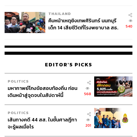
สอบปมขโมยปืนปู่ก่อเหตุ
THAILAND
คืบหน้าเหตุยิงเทพศิรินทร์ นนทบุรี
540
เด็ก 14 เสียชีวิตที่โรงพยาบาล สธ.
ยืนยันครูเสียชีวิต 5 ราย เจ็บ 22
ราย
EDITOR'S PICKS
POLITICS
มหากาพย์โกงข้อสอบท้องถิ่น ก่อน
568
เดินหน้าสู่จุดจบในสัปดาห์นี้
POLITICS
เส้นทางคดี 44 สส. ในชั้นศาลฎีกา
201
จะรู้ผลเมื่อไร