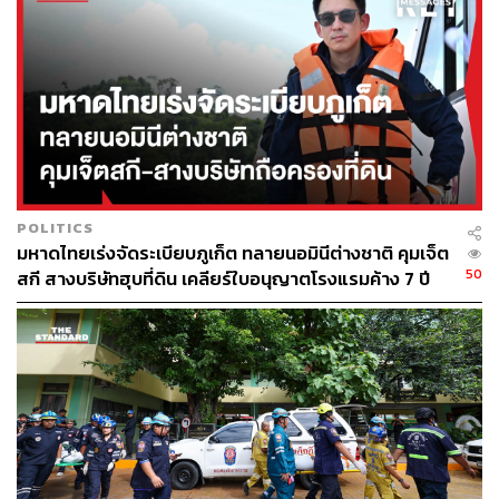
148
POLITICS
มหาดไทยเร่งจัดระเบียบภูเก็ต ทลายนอมินีต่างชาติ คุมเจ็ต
ABOUT THE AUTHOR
50
สกี สางบริษัทฮุบที่ดิน เคลียร์ใบอนุญาตโรงแรมค้าง 7 ปี
THE STANDARD TEAM
กองบรรณาธิการ THE STANDARD