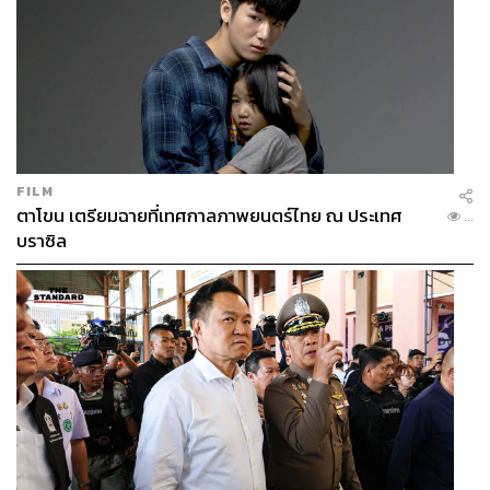
FILM
ตาโขน เตรียมฉายที่เทศกาลภาพยนตร์ไทย ณ ประเทศ
...
บราซิล