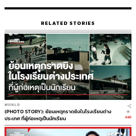
ใหม่ ๆ และกลับมาเห็นการเปลี่ยนแปลงที่ประเทศไทยได้ขยับ
สถานะตัวเองขึ้น ตั้งแต่นั้นเราเปิดกว้างขึ้นเรื่องการเงินการ
คลังโลก ทั้งตลาดหลักทรัพย์ ตลาดทุน การออกตราสาร สิ่ง
RELATED STORIES
เหล่านี้เกิดขึ้นหลังการประชุมเวิลด์แบงก์ครั้งแรก ทำให้ตลาด
การเงินการคลังของประเทศไทยพัฒนาจนถึงปัจจุบัน
นายกรัฐมนตรี กล่าวว่า สำหรับการจัดงานครั้งนี้ ภายใต้ธีม
‘Thailand’s New Horizons: Empowering People, Building
Resilience’ โดยน้อมนำหลักปรัชญาของเศรษฐกิจพอเพียง
ซึ่งมีคุณค่าเป็นอย่างยิ่ง และเป็นสิ่งที่ทั่วโลกให้การยอมรับ ซึ่ง
ประเทศไทยจะได้โอกาสใหม่ๆ
TAGS:
การเงิน
ทำเนียบรัฐบาล
กองทุนการเงินระหว่างประเทศ (IMF)
อนุทิน ชาญวีรกูล
Thailand
ประชาคมโลก
WORLD
นโยบายเศรษฐกิจ
กระทรวงมหาดไทย
(PHOTO STORY): ย้อนเหตุกราดยิงในโรงเรียนต่าง
World Bank-IMF Spring Meetings 2026
448
ประเทศ ที่ผู้ก่อเหตุเป็นนักเรียน
กระทรวงการคลัง
นายกรัฐมนตรี
ธนาคารแห่งประเทศไทย