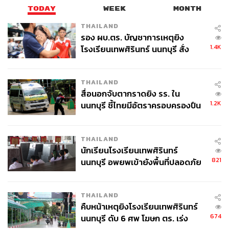
TODAY
WEEK
MONTH
THAILAND
รอง ผบ.ตร. บัญชาการเหตุยิง
1.4K
โรงเรียนเทพศิรินทร์ นนทบุรี สั่ง
ค้นหา 2 รอบยืนยันไร้คนติดค้าง พบ
ศพปู่-ย่าที่บ้านพักผู้ก่อเหตุ
THAILAND
สื่อนอกจับตากราดยิง รร. ใน
1.2K
นนทบุรี ชี้ไทยมีอัตราครอบครองปืน
สูงในระดับต้นของภูมิภาค
THAILAND
นักเรียนโรงเรียนเทพศิรินทร์
821
นนทบุรี อพยพเข้ายังพื้นที่ปลอดภัย
ชั่วคราว หลังเหตุใช้อาวุธปืนภายใน
โรงเรียนคลี่คลาย
THAILAND
คืบหน้าเหตุยิงโรงเรียนเทพศิรินทร์
674
นนทบุรี ดับ 6 ศพ โฆษก ตร. เร่ง