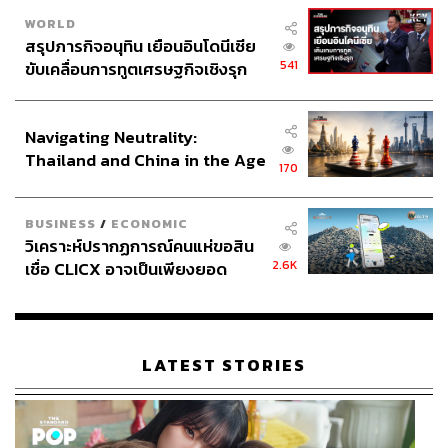
WORLD
สรุปภารกิจอนุทิน เยือนอินโดนีเซีย
541
ขับเคลื่อนการทูตเศรษฐกิจเชิงรุก
ประกาศหุ้นส่วนยุทธศาสตร์ไทย –
อินโดนีเซีย
Navigating Neutrality:
Thailand and China in the Age
170
of a New Global Order
BUSINESS
/
ECONOMIC
วิเคราะห์ปรากฏการณ์คนแห่ขอสิน
2.6K
เชื่อ CLICX อาจเป็นเพียงยอด
ภูเขาน้ำแข็ง ของปัญหาหนี้ครัว
เรือนไทยที่ถูกซุกไว้
LATEST STORIES